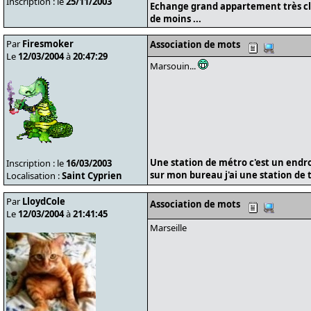
Inscription : le
25/11/2003
Echange grand appartement très cl
de moins ...
Par
Firesmoker
Association de mots
Le
12/03/2004
à
20:47:29
Marsouin...
Une station de métro c'est un endroit
Inscription : le
16/03/2003
sur mon bureau j'ai une station de tr
Localisation :
Saint Cyprien
Par
LloydCole
Association de mots
Le
12/03/2004
à
21:41:45
Marseille