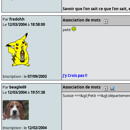
Savoir que l'on sait ce que l'on sait, 
Par
fredohh
Association de mots
Le
12/03/2004
à
18:58:00
petit
J'y Crois pas !!
Inscription : le
07/09/2003
Par
beagle69
Association de mots
Le
12/03/2004
à
19:51:38
Suisse ===&gt;Petit ==&gt;département
Inscription : le
12/02/2004