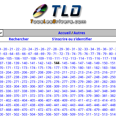
Accueil
/
Autres
Rechercher
S'inscrire ou s'identifier
9
-
20
-
21
-
22
-
23
-
24
-
25
-
26
-
27
-
28
-
29
-
30
-
31
-
32
-
33
-
34
-
35
-
36
-
37
-
2
-
63
-
64
-
65
-
66
-
67
-
68
-
69
-
70
-
71
-
72
-
73
-
74
-
75
-
76
-
77
-
78
-
79
-
80
-
04
-
105
-
106
-
107
-
108
-
109
-
110
-
111
-
112
-
113
-
114
-
115
-
116
-
117
-
118
37
-
138
-
139
-
140
-
141
-
142
-
143
-
144
-
145
-
146
-
147
-
148
-
149
-
150
-
151
70
-
171
-
172
-
173
-
174
-
175
-
176
-
177
-
178
-
179
-
180
-
181
-
182
-
183
-
184
03
-
204
-
205
-
206
-
207
-
208
-
209
-
210
-
211
-
212
-
213
-
214
-
215
-
216
-
217
36
-
237
-
238
-
239
-
240
-
241
-
242
-
243
-
244
-
245
-
246
-
247
-
248
-
249
-
250
69
-
270
-
271
-
272
-
273
-
274
-
275
-
276
-
277
-
278
-
279
-
280
-
281
-
282
-
283
02
-
303
-
304
-
305
-
306
-
307
-
308
-
309
-
310
-
311
-
312
-
313
-
314
-
315
-
316
35
-
336
-
337
-
338
-
339
-
340
-
341
-
342
-
343
-
344
-
345
-
346
-
347
-
348
-
349
68
-
369
-
370
-
371
-
372
-
373
-
374
-
375
-
376
-
377
-
378
-
379
-
380
-
381
-
382
01
-
402
-
403
-
404
-
405
-
406
-
407
-
408
-
409
-
410
-
411
-
412
-
413
-
414
-
415
34
-
435
-
436
-
437
-
438
-
439
-
440
-
441
-
442
-
443
-
444
-
445
-
446
-
447
-
448
67
-
468
-
469
-
470
-
471
-
472
-
473
-
474
-
475
-
476
-
477
-
478
-
479
-
480
-
481
00
-
501
-
502
-
503
-
504
-
505
-
506
-
507
-
508
-
509
-
510
-
511
-
512
-
513
-
514