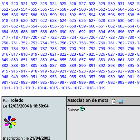
519
-
520
-
521
-
522
-
523
-
524
-
525
-
526
-
527
-
528
-
529
-
530
-
531
-
532
-
5
552
-
553
-
554
-
555
-
556
-
557
-
558
-
559
-
560
-
561
-
562
-
563
-
564
-
565
-
5
585
-
586
-
587
-
588
-
589
-
590
-
591
-
592
-
593
-
594
-
595
-
596
-
597
-
598
-
5
618
-
619
-
620
-
621
-
622
-
623
-
624
-
625
-
626
-
627
-
628
-
629
-
630
-
631
-
6
651
-
652
-
653
-
654
-
655
-
656
-
657
-
658
-
659
-
660
-
661
-
662
-
663
-
664
-
6
684
-
685
-
686
-
687
-
688
-
689
-
690
-
691
-
692
-
693
-
694
-
695
-
696
-
697
-
6
717
-
718
-
719
-
720
-
721
-
722
-
723
-
724
-
725
-
726
-
727
-
728
-
729
-
730
-
7
750
-
751
-
752
-
753
-
754
-
755
-
756
-
757
-
758
-
759
-
760
-
761
-
762
-
763
-
7
783
-
784
-
785
-
786
-
787
-
788
-
789
-
790
-
791
-
792
-
793
-
794
-
795
-
796
-
7
816
-
817
-
818
-
819
-
820
-
821
-
822
-
823
-
824
-
825
-
826
-
827
-
828
-
829
-
8
849
-
850
-
851
-
852
-
853
-
854
-
855
-
856
-
857
-
858
-
859
-
860
-
861
-
862
-
8
882
-
883
-
884
-
885
-
886
-
887
-
888
-
889
-
890
-
891
-
892
-
893
-
894
-
895
-
8
915
-
916
-
917
-
918
-
919
-
920
-
921
-
922
-
923
-
924
-
925
-
926
-
927
-
928
-
9
948
-
949
-
950
-
951
-
952
-
953
-
954
-
955
-
956
-
957
-
958
-
959
-
960
-
961
-
9
981
-
982
-
983
-
984
-
985
-
986
-
987
-
988
-
989
-
990
-
991
-
992
-
993
-
994
-
9
1011
-
1012
-
1013
-
1014
-
1015
-
1016
-
1017
-
1018
-
1019
Par
Toledo
Association de mots
Le
12/03/2004
à
18:50:04
Suisse
Inscription : le
21/04/2003