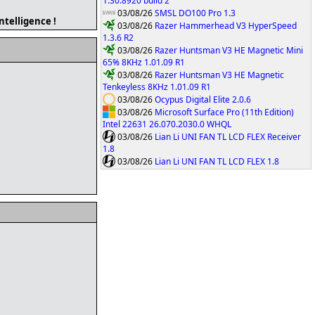
1.30.8920 build 2
03/08/26
SMSL DO100 Pro 1.3
intelligence !
03/08/26
Razer Hammerhead V3 HyperSpeed
1.3.6 R2
03/08/26
Razer Huntsman V3 HE Magnetic Mini
65% 8KHz 1.01.09 R1
03/08/26
Razer Huntsman V3 HE Magnetic
Tenkeyless 8KHz 1.01.09 R1
03/08/26
Ocypus Digital Elite 2.0.6
03/08/26
Microsoft Surface Pro (11th Edition)
Intel 22631 26.070.2030.0 WHQL
03/08/26
Lian Li UNI FAN TL LCD FLEX Receiver
1.8
03/08/26
Lian Li UNI FAN TL LCD FLEX 1.8