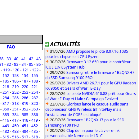
ACTUALITÉS
FAQ
31/07/26
AMD propose le pilote 8.07.16.1035
pour les chipsets et CPU Ryzen
38
-
39
-
40
-
41
-
42
-
43
-
30/07/26
Firmware 3.12.650 pour le contrôleur
81
-
82
-
83
-
84
-
85
-
86
-
iCUE LINK System Hub
-
119
-
120
-
121
-
122
-
29/07/26
Samsung retire le firmware 1B2QNXH7
-
152
-
153
-
154
-
155
-
du SSD Samsung 9100 PRO
-
185
-
186
-
187
-
188
-
29/07/26
Drivers AMD 26.7.1 pour le GPU Radeon
-
218
-
219
-
220
-
221
-
RX 9050 et Gears of War : E-Day
-
251
-
252
-
253
-
254
-
28/07/26
Le pilote NVIDIA 610.88 prêt pour Gears
-
284
-
285
-
286
-
287
-
of War : E-Day et Halo : Campaign Evolved
-
317
-
318
-
319
-
320
-
22/07/26
Glorious lance le casque audio sans
-
350
-
351
-
352
-
353
-
déconnexion GHS Wireless InfinitePlay mais
-
383
-
384
-
385
-
386
-
l'installateur de CORE est bloqué
-
416
-
417
-
418
-
419
-
20/07/26
Firmware 1B2QNXH7 pour le SSD
Samsung 9100 PRO
-
449
-
450
-
451
-
452
-
20/07/26
Clap de fin pour le clavier e-ink
-
482
-
483
-
484
-
485
-
personnalisable Nemeio de LDLC
-
515
-
516
-
517
-
518
-