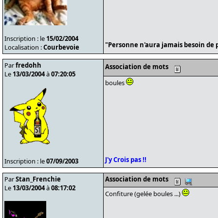
Inscription : le
15/02/2004
"Personne n'aura jamais besoin de p
Localisation :
Courbevoie
Par
fredohh
Association de mots
Le
13/03/2004
à
07:20:05
boules
J'y Crois pas !!
Inscription : le
07/09/2003
Par
Stan_Frenchie
Association de mots
Le
13/03/2004
à
08:17:02
Confiture (gelée boules ...)