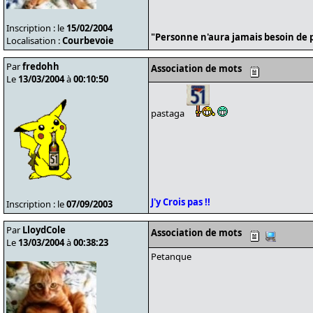
Inscription : le
15/02/2004
"Personne n'aura jamais besoin de p
Localisation :
Courbevoie
Par
fredohh
Association de mots
Le
13/03/2004
à
00:10:50
pastaga
J'y Crois pas !!
Inscription : le
07/09/2003
Par
LloydCole
Association de mots
Le
13/03/2004
à
00:38:23
Petanque