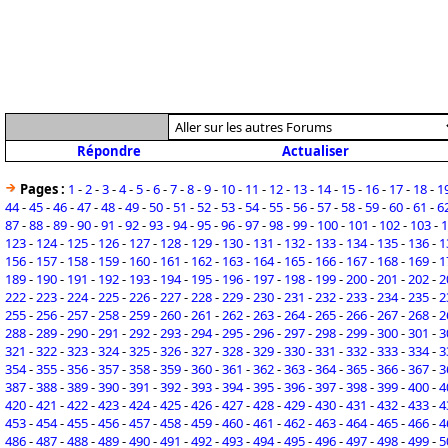
Répondre
Actualiser
Pages :
1
-
2
-
3
-
4
-
5
-
6
-
7
-
8
-
9
-
10
-
11
-
12
-
13
-
14
-
15
-
16
-
17
-
18
-
1
44
-
45
-
46
-
47
-
48
-
49
-
50
-
51
-
52
-
53
-
54
-
55
-
56
-
57
-
58
-
59
-
60
-
61
-
6
87
-
88
-
89
-
90
-
91
-
92
-
93
-
94
-
95
-
96
-
97
-
98
-
99
-
100
-
101
-
102
-
103
-
1
123
-
124
-
125
-
126
-
127
-
128
-
129
-
130
-
131
-
132
-
133
-
134
-
135
-
136
-
1
156
-
157
-
158
-
159
-
160
-
161
-
162
-
163
-
164
-
165
-
166
-
167
-
168
-
169
-
1
189
-
190
-
191
-
192
-
193
-
194
-
195
-
196
-
197
-
198
-
199
-
200
-
201
-
202
-
2
222
-
223
-
224
-
225
-
226
-
227
-
228
-
229
-
230
-
231
-
232
-
233
-
234
-
235
-
2
255
-
256
-
257
-
258
-
259
-
260
-
261
-
262
-
263
-
264
-
265
-
266
-
267
-
268
-
2
288
-
289
-
290
-
291
-
292
-
293
-
294
-
295
-
296
-
297
-
298
-
299
-
300
-
301
-
3
321
-
322
-
323
-
324
-
325
-
326
-
327
-
328
-
329
-
330
-
331
-
332
-
333
-
334
-
3
354
-
355
-
356
-
357
-
358
-
359
-
360
-
361
-
362
-
363
-
364
-
365
-
366
-
367
-
3
387
-
388
-
389
-
390
-
391
-
392
-
393
-
394
-
395
-
396
-
397
-
398
-
399
-
400
-
4
420
-
421
-
422
-
423
-
424
-
425
-
426
-
427
-
428
-
429
-
430
-
431
-
432
-
433
-
4
453
-
454
-
455
-
456
-
457
-
458
-
459
-
460
-
461
-
462
-
463
-
464
-
465
-
466
-
4
486
-
487
-
488
-
489
-
490
-
491
-
492
-
493
-
494
-
495
-
496
-
497
-
498
-
499
-
5