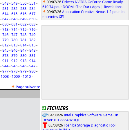
09/07/26
Drivers NVIDIA GeForce Game Ready
-
548
-
549
-
550
-
551
-
610.74 pour DOOM : The Dark Ages | Revelations
-
581
-
582
-
583
-
584
-
09/07/26
Application Creative Nexus 1.2 pour les
-
614
-
615
-
616
-
617
-
enceintes XF1
-
647
-
648
-
649
-
650
-
-
680
-
681
-
682
-
683
-
-
713
-
714
-
715
-
716
-
-
746
-
747
-
748
-
749
-
-
779
-
780
-
781
-
782
-
-
812
-
813
-
814
-
815
-
-
845
-
846
-
847
-
848
-
-
878
-
879
-
880
-
881
-
-
911
-
912
-
913
-
914
-
-
944
-
945
-
946
-
947
-
-
977
-
978
-
979
-
980
-
-
1008
-
1009
-
1010
-
Page suivante
FICHIERS
04/08/26
Intel Graphics Software Game On
Driver 101.8864 WHQL
03/08/26
Toshiba Storage Diagnostic Tool