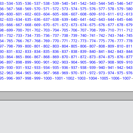
33
-
534
-
535
-
536
-
537
-
538
-
539
-
540
-
541
-
542
-
543
-
544
-
545
-
546
-
547
66
-
567
-
568
-
569
-
570
-
571
-
572
-
573
-
574
-
575
-
576
-
577
-
578
-
579
-
580
99
-
600
-
601
-
602
-
603
-
604
-
605
-
606
-
607
-
608
-
609
-
610
-
611
-
612
-
613
32
-
633
-
634
-
635
-
636
-
637
-
638
-
639
-
640
-
641
-
642
-
643
-
644
-
645
-
646
65
-
666
-
667
-
668
-
669
-
670
-
671
-
672
-
673
-
674
-
675
-
676
-
677
-
678
-
679
98
-
699
-
700
-
701
-
702
-
703
-
704
-
705
-
706
-
707
-
708
-
709
-
710
-
711
-
712
31
-
732
-
733
-
734
-
735
-
736
-
737
-
738
-
739
-
740
-
741
-
742
-
743
-
744
-
745
64
-
765
-
766
-
767
-
768
-
769
-
770
-
771
-
772
-
773
-
774
-
775
-
776
-
777
-
778
97
-
798
-
799
-
800
-
801
-
802
-
803
-
804
-
805
-
806
-
807
-
808
-
809
-
810
-
811
30
-
831
-
832
-
833
-
834
-
835
-
836
-
837
-
838
-
839
-
840
-
841
-
842
-
843
-
844
63
-
864
-
865
-
866
-
867
-
868
-
869
-
870
-
871
-
872
-
873
-
874
-
875
-
876
-
877
96
-
897
-
898
-
899
-
900
-
901
-
902
-
903
-
904
-
905
-
906
-
907
-
908
-
909
-
910
29
-
930
-
931
-
932
-
933
-
934
-
935
-
936
-
937
-
938
-
939
-
940
-
941
-
942
-
943
62
-
963
-
964
-
965
-
966
-
967
-
968
-
969
-
970
-
971
-
972
-
973
-
974
-
975
-
976
95
-
996
-
997
-
998
-
999
-
1000
-
1001
-
1002
-
1003
-
1004
-
1005
-
1006
-
1007