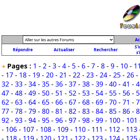
Ac
S'
Répondre
Actualiser
Rechercher
s'
Pages :
1
-
2
-
3
-
4
-
5
-
6
-
7
-
8
-
9
-
10
-
1
-
17
-
18
-
19
-
20
-
21
-
22
-
23
-
24
-
25
-
26
-
32
-
33
-
34
-
35
-
36
-
37
-
38
-
39
-
40
-
41
-
4
47
-
48
-
49
-
50
-
51
-
52
-
53
-
54
-
55
-
56
-
5
62
-
63
-
64
-
65
-
66
-
67
-
68
-
69
-
70
-
71
-
7
77
-
78
-
79
-
80
-
81
-
82
-
83
-
84
-
85
-
86
-
8
92
-
93
-
94
-
95
-
96
-
97
-
98
-
99
-
100
-
101
-
106
-
107
-
108
-
109
-
110
-
111
-
112
-
113
-
118
-
119
-
120
-
121
-
122
-
123
-
124
-
125