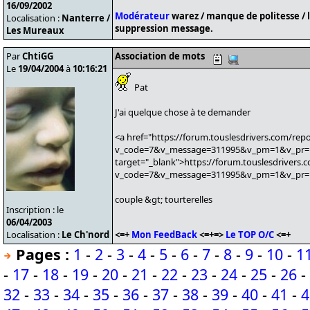
16/09/2002
Modérateur
warez / manque de politesse / 
Localisation :
Nanterre /
suppression message.
Les Mureaux
Par
ChtiGG
Association de mots
Le
19/04/2004
à
10:16:21
Pat
J'ai quelque chose à te demander
<a href="https://forum.touslesdrivers.com/rep
v_code=7&v_message=311995&v_pm=1&v_pr=
target="_blank">https://forum.touslesdrivers
v_code=7&v_message=311995&v_pm=1&v_pr=
couple &gt; tourterelles
Inscription : le
06/04/2003
Localisation :
Le Ch'nord
<=+
Mon FeedBack
<=+=>
Le TOP O/C
<=+
Pages :
1
-
2
-
3
-
4
-
5
-
6
-
7
-
8
-
9
-
10
-
1
-
17
-
18
-
19
-
20
-
21
-
22
-
23
-
24
-
25
-
26
-
32
-
33
-
34
-
35
-
36
-
37
-
38
-
39
-
40
-
41
-
4