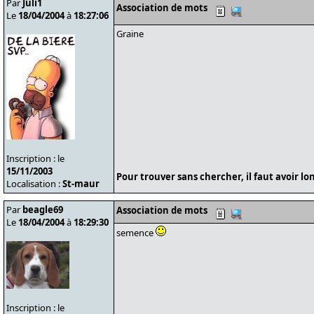
Par
Juli1
Association de mots
Le
18/04/2004
à
18:27:06
Graine
Inscription : le
15/11/2003
Pour trouver sans chercher, il faut avoir l
Localisation :
St-maur
Par
beagle69
Association de mots
Le
18/04/2004
à
18:29:30
semence
Inscription : le