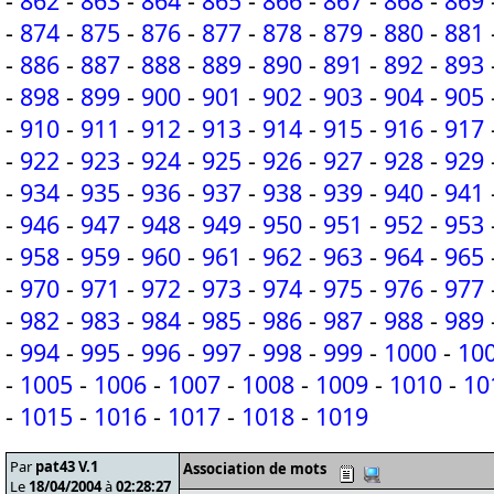
-
862
-
863
-
864
-
865
-
866
-
867
-
868
-
869
-
874
-
875
-
876
-
877
-
878
-
879
-
880
-
881
-
886
-
887
-
888
-
889
-
890
-
891
-
892
-
893
-
898
-
899
-
900
-
901
-
902
-
903
-
904
-
905
-
910
-
911
-
912
-
913
-
914
-
915
-
916
-
917
-
922
-
923
-
924
-
925
-
926
-
927
-
928
-
929
-
934
-
935
-
936
-
937
-
938
-
939
-
940
-
941
-
946
-
947
-
948
-
949
-
950
-
951
-
952
-
953
-
958
-
959
-
960
-
961
-
962
-
963
-
964
-
965
-
970
-
971
-
972
-
973
-
974
-
975
-
976
-
977
-
982
-
983
-
984
-
985
-
986
-
987
-
988
-
989
-
994
-
995
-
996
-
997
-
998
-
999
-
1000
-
10
-
1005
-
1006
-
1007
-
1008
-
1009
-
1010
-
10
-
1015
-
1016
-
1017
-
1018
-
1019
Par
pat43 V.1
Association de mots
Le
18/04/2004
à
02:28:27