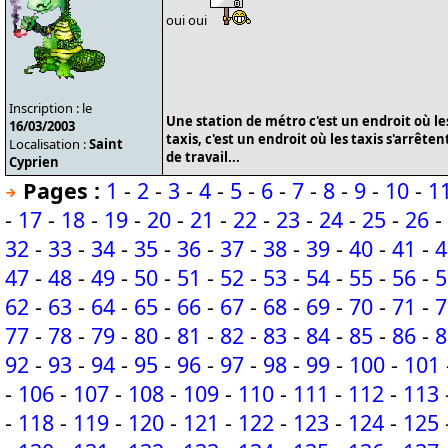
oui oui
Inscription : le
Une station de métro c'est un endroit où le
16/03/2003
taxis, c'est un endroit où les taxis s'arrête
Localisation :
Saint
de travail...
Cyprien
Pages :
1
-
2
-
3
-
4
-
5
-
6
-
7
-
8
-
9
-
10
-
1
-
17
-
18
-
19
-
20
-
21
-
22
-
23
-
24
-
25
-
26
-
32
-
33
-
34
-
35
-
36
-
37
-
38
-
39
-
40
-
41
-
4
47
-
48
-
49
-
50
-
51
-
52
-
53
-
54
-
55
-
56
-
5
62
-
63
-
64
-
65
-
66
-
67
-
68
-
69
-
70
-
71
-
7
77
-
78
-
79
-
80
-
81
-
82
-
83
-
84
-
85
-
86
-
8
92
-
93
-
94
-
95
-
96
-
97
-
98
-
99
-
100
-
101
-
106
-
107
-
108
-
109
-
110
-
111
-
112
-
113
-
118
-
119
-
120
-
121
-
122
-
123
-
124
-
125