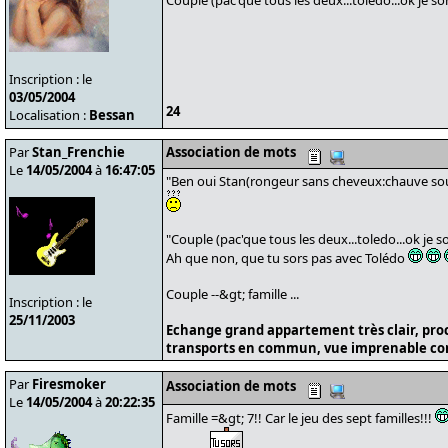
Couple (pac'que tous les deux...toledo...ok je sor
Inscription : le
03/05/2004
24
Localisation :
Bessan
Par
Stan_Frenchie
Association de mots
Le
14/05/2004
à
16:47:05
"Ben oui Stan(rongeur sans cheveux:chauve souri
"Couple (pac'que tous les deux...toledo...ok je so
Ah que non, que tu sors pas avec Tolédo
Couple --&gt; famille ...
Inscription : le
25/11/2003
Echange grand appartement très clair, pro
transports en commun, vue imprenable cont
Par
Firesmoker
Association de mots
Le
14/05/2004
à
20:22:35
Famille =&gt; 7!! Car le jeu des sept familles!!!