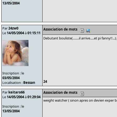
13/05/2004
Par
24zw0
Association de mots
Le
14/05/2004
à
01:15:11
Debutant bouliste(........il arrive.....et pi fanny!!
Inscription : le
03/05/2004
24
Localisation :
Bessan
Par
keitaro66
Association de mots
Le
14/05/2004
à
01:29:04
weight watcher ( sinon apres on devien exper bo
Inscription : le
13/05/2004