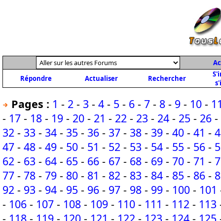
Ac
S'
Répondre
Actualiser
Rechercher
s'
Pages :
1
-
2
-
3
-
4
-
5
-
6
-
7
-
8
-
9
-
10
-
1
-
17
-
18
-
19
-
20
-
21
-
22
-
23
-
24
-
25
-
26
-
32
-
33
-
34
-
35
-
36
-
37
-
38
-
39
-
40
-
41
-
4
47
-
48
-
49
-
50
-
51
-
52
-
53
-
54
-
55
-
56
-
5
62
-
63
-
64
-
65
-
66
-
67
-
68
-
69
-
70
-
71
-
7
77
-
78
-
79
-
80
-
81
-
82
-
83
-
84
-
85
-
86
-
8
92
-
93
-
94
-
95
-
96
-
97
-
98
-
99
-
100
-
101
-
106
-
107
-
108
-
109
-
110
-
111
-
112
-
113
-
118
-
119
-
120
-
121
-
122
-
123
-
124
-
125