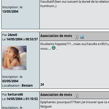
Facultatif (ben oui suivant la dureé de la relatio
humhum..)
Inscription : le
13/05/2004
Par
24zw0
Association de mots
Le
14/05/2004
à
00:53:57
Etudiants hippies(???....mais oui,Faculte a tifs!!)
vous.....
.
Inscription : le
03/05/2004
24
Localisation :
Bessan
Par
keitaro66
Association de mots
Le
14/05/2004
à
01:10:52
Epiphanie ( pourquoi???ben j'ai trouver que ca 
fatigue)
Inscription : le