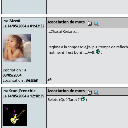
Par
24zw0
Association de mots
Le
14/05/2004
à
01:43:32
....Chacal Keitaro.....
Regime a la con(desole,j'ai pu l'temps de refle
mot hein?,il est bon?......A+!!.
.
Inscription : le
03/05/2004
24
Localisation :
Bessan
Par
Stan_Frenchie
Association de mots
Le
14/05/2004
à
12:18:39
Belote (Qué Tarot ?
)