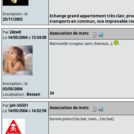
Inscription : le
Echange grand appartement très clair, pro
25/11/2003
transports en commun, vue imprenable cont
Par
24zw0
Association de mots
Le
14/05/2004
à
13:54:09
Batman(le rongeur sans cheveux...).
.
Inscription : le
03/05/2004
24
Localisation :
Bessan
Par
Jah-SG551
Association de mots
Le
14/05/2004
à
14:02:58
bonne poire (t'es bat, man....t'es bat)