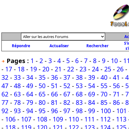
Ac
S'
Répondre
Actualiser
Rechercher
s'
Pages :
1
-
2
-
3
-
4
-
5
-
6
-
7
-
8
-
9
-
10
-
1
-
17
-
18
-
19
-
20
-
21
-
22
-
23
-
24
-
25
-
26
-
32
-
33
-
34
-
35
-
36
-
37
-
38
-
39
-
40
-
41
-
4
47
-
48
-
49
-
50
-
51
-
52
-
53
-
54
-
55
-
56
-
5
62
-
63
-
64
-
65
-
66
-
67
-
68
-
69
-
70
-
71
-
7
77
-
78
-
79
-
80
-
81
-
82
-
83
-
84
-
85
-
86
-
8
92
-
93
-
94
-
95
-
96
-
97
-
98
-
99
-
100
-
101
-
106
-
107
-
108
-
109
-
110
-
111
-
112
-
113
-
118
-
119
-
120
-
121
-
122
-
123
-
124
-
125