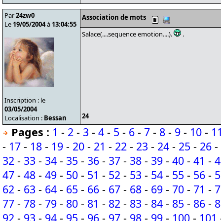
Par
24zw0
Association de mots
Le
19/05/2004
à
13:04:55
Salace(....sequence emotion....).
.
Inscription : le
03/05/2004
24
Localisation :
Bessan
Pages :
1
-
2
-
3
-
4
-
5
-
6
-
7
-
8
-
9
-
10
-
1
-
17
-
18
-
19
-
20
-
21
-
22
-
23
-
24
-
25
-
26
-
32
-
33
-
34
-
35
-
36
-
37
-
38
-
39
-
40
-
41
-
4
47
-
48
-
49
-
50
-
51
-
52
-
53
-
54
-
55
-
56
-
5
62
-
63
-
64
-
65
-
66
-
67
-
68
-
69
-
70
-
71
-
7
77
-
78
-
79
-
80
-
81
-
82
-
83
-
84
-
85
-
86
-
8
92
-
93
-
94
-
95
-
96
-
97
-
98
-
99
-
100
-
101