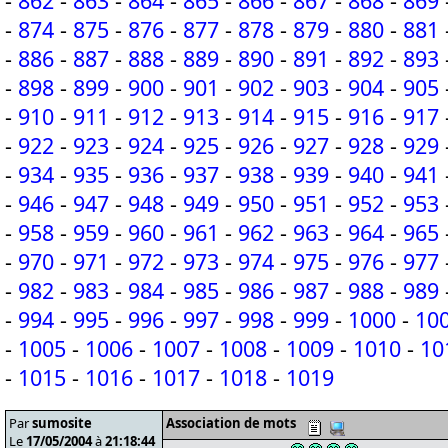
-
862
-
863
-
864
-
865
-
866
-
867
-
868
-
869
-
874
-
875
-
876
-
877
-
878
-
879
-
880
-
881
-
886
-
887
-
888
-
889
-
890
-
891
-
892
-
893
-
898
-
899
-
900
-
901
-
902
-
903
-
904
-
905
-
910
-
911
-
912
-
913
-
914
-
915
-
916
-
917
-
922
-
923
-
924
-
925
-
926
-
927
-
928
-
929
-
934
-
935
-
936
-
937
-
938
-
939
-
940
-
941
-
946
-
947
-
948
-
949
-
950
-
951
-
952
-
953
-
958
-
959
-
960
-
961
-
962
-
963
-
964
-
965
-
970
-
971
-
972
-
973
-
974
-
975
-
976
-
977
-
982
-
983
-
984
-
985
-
986
-
987
-
988
-
989
-
994
-
995
-
996
-
997
-
998
-
999
-
1000
-
10
-
1005
-
1006
-
1007
-
1008
-
1009
-
1010
-
10
-
1015
-
1016
-
1017
-
1018
-
1019
Par
sumosite
Association de mots
Le
17/05/2004
à
21:18:44