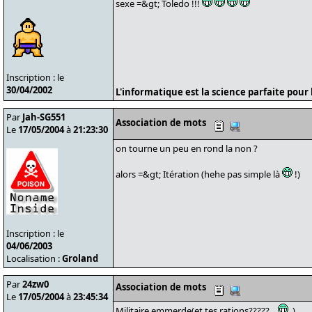
sexe =&gt; Toledo !!!
Inscription : le
30/04/2002
L'informatique est la science parfaite pour l
Par
Jah-SG551
Association de mots
Le
17/05/2004
à
21:23:30
on tourne un peu en rond la non ?
alors =&gt; Itération (hehe pas simple là
!)
Inscription : le
04/06/2003
Localisation :
Groland
Par
24zw0
Association de mots
Le
17/05/2004
à
23:45:34
Militaire emmerde(et tes rations?????...
.).