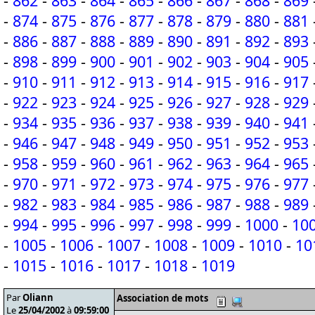
-
862
-
863
-
864
-
865
-
866
-
867
-
868
-
869
-
874
-
875
-
876
-
877
-
878
-
879
-
880
-
881
-
886
-
887
-
888
-
889
-
890
-
891
-
892
-
893
-
898
-
899
-
900
-
901
-
902
-
903
-
904
-
905
-
910
-
911
-
912
-
913
-
914
-
915
-
916
-
917
-
922
-
923
-
924
-
925
-
926
-
927
-
928
-
929
-
934
-
935
-
936
-
937
-
938
-
939
-
940
-
941
-
946
-
947
-
948
-
949
-
950
-
951
-
952
-
953
-
958
-
959
-
960
-
961
-
962
-
963
-
964
-
965
-
970
-
971
-
972
-
973
-
974
-
975
-
976
-
977
-
982
-
983
-
984
-
985
-
986
-
987
-
988
-
989
-
994
-
995
-
996
-
997
-
998
-
999
-
1000
-
10
-
1005
-
1006
-
1007
-
1008
-
1009
-
1010
-
10
-
1015
-
1016
-
1017
-
1018
-
1019
Par
Oliann
Association de mots
Le
25/04/2002
à
09:59:00