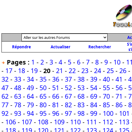
Ac
S'
Répondre
Actualiser
Rechercher
s'
Pages :
1
-
2
-
3
-
4
-
5
-
6
-
7
-
8
-
9
-
10
-
1
-
17
-
18
-
19
-
20
-
21
-
22
-
23
-
24
-
25
-
26
-
32
-
33
-
34
-
35
-
36
-
37
-
38
-
39
-
40
-
41
-
4
47
-
48
-
49
-
50
-
51
-
52
-
53
-
54
-
55
-
56
-
5
62
-
63
-
64
-
65
-
66
-
67
-
68
-
69
-
70
-
71
-
7
77
-
78
-
79
-
80
-
81
-
82
-
83
-
84
-
85
-
86
-
8
92
-
93
-
94
-
95
-
96
-
97
-
98
-
99
-
100
-
101
-
106
-
107
-
108
-
109
-
110
-
111
-
112
-
113
-
118
-
119
-
120
-
121
-
122
-
123
-
124
-
125