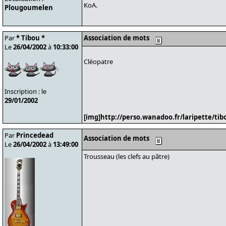
KoA.
Plougoumelen
Par
* Tibou *
Association de mots
Le
26/04/2002
à
10:33:00
Cléopatre
Inscription : le
29/01/2002
[img]http://perso.wanadoo.fr/laripette/tibo
Par
Princedead
Association de mots
Le
26/04/2002
à
13:49:00
Trousseau (les clefs au pâtre)