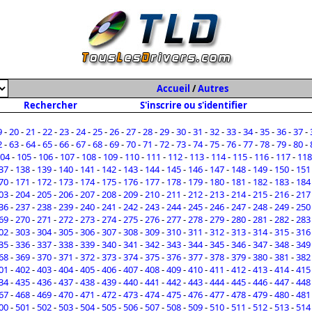
Accueil
/
Autres
Rechercher
S'inscrire ou s'identifier
9
-
20
-
21
-
22
-
23
-
24
-
25
-
26
-
27
-
28
-
29
-
30
-
31
-
32
-
33
-
34
-
35
-
36
-
37
-
2
-
63
-
64
-
65
-
66
-
67
-
68
-
69
-
70
-
71
-
72
-
73
-
74
-
75
-
76
-
77
-
78
-
79
-
80
-
04
-
105
-
106
-
107
-
108
-
109
-
110
-
111
-
112
-
113
-
114
-
115
-
116
-
117
-
118
37
-
138
-
139
-
140
-
141
-
142
-
143
-
144
-
145
-
146
-
147
-
148
-
149
-
150
-
151
70
-
171
-
172
-
173
-
174
-
175
-
176
-
177
-
178
-
179
-
180
-
181
-
182
-
183
-
184
03
-
204
-
205
-
206
-
207
-
208
-
209
-
210
-
211
-
212
-
213
-
214
-
215
-
216
-
217
36
-
237
-
238
-
239
-
240
-
241
-
242
-
243
-
244
-
245
-
246
-
247
-
248
-
249
-
250
69
-
270
-
271
-
272
-
273
-
274
-
275
-
276
-
277
-
278
-
279
-
280
-
281
-
282
-
283
02
-
303
-
304
-
305
-
306
-
307
-
308
-
309
-
310
-
311
-
312
-
313
-
314
-
315
-
316
35
-
336
-
337
-
338
-
339
-
340
-
341
-
342
-
343
-
344
-
345
-
346
-
347
-
348
-
349
68
-
369
-
370
-
371
-
372
-
373
-
374
-
375
-
376
-
377
-
378
-
379
-
380
-
381
-
382
01
-
402
-
403
-
404
-
405
-
406
-
407
-
408
-
409
-
410
-
411
-
412
-
413
-
414
-
415
34
-
435
-
436
-
437
-
438
-
439
-
440
-
441
-
442
-
443
-
444
-
445
-
446
-
447
-
448
67
-
468
-
469
-
470
-
471
-
472
-
473
-
474
-
475
-
476
-
477
-
478
-
479
-
480
-
481
00
-
501
-
502
-
503
-
504
-
505
-
506
-
507
-
508
-
509
-
510
-
511
-
512
-
513
-
514