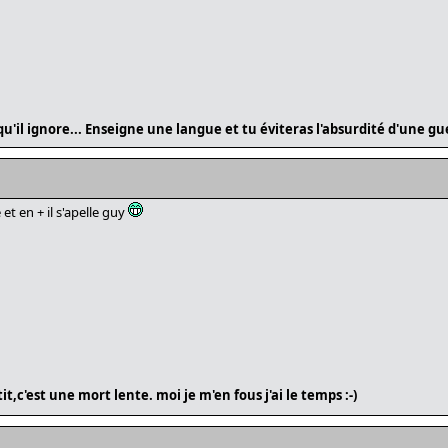
u'il ignore... Enseigne une langue et tu éviteras l'absurdité d'une gu
et en + il s'apelle guy
etit,c'est une mort lente. moi je m'en fous j'ai le temps :-)