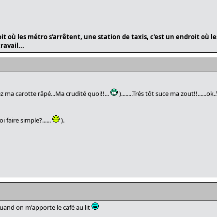
 où les métro s'arrêtent, une station de taxis, c'est un endroit où les
avail...
z ma carotte râpé...Ma crudité quoi!!...
)........Trés tôt suce ma zout!!......ok..
i faire simple?......
).
uand on m'apporte le café au lit