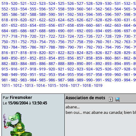
519
-
520
-
521
-
522
-
523
-
524
-
525
-
526
-
527
-
528
-
529
-
530
-
531
-
532
-
5
552
-
553
-
554
-
555
-
556
-
557
-
558
-
559
-
560
-
561
-
562
-
563
-
564
-
565
-
5
585
-
586
-
587
-
588
-
589
-
590
-
591
-
592
-
593
-
594
-
595
-
596
-
597
-
598
-
5
618
-
619
-
620
-
621
-
622
-
623
-
624
-
625
-
626
-
627
-
628
-
629
-
630
-
631
-
6
651
-
652
-
653
-
654
-
655
-
656
-
657
-
658
-
659
-
660
-
661
-
662
-
663
-
664
-
6
684
-
685
-
686
-
687
-
688
-
689
-
690
-
691
-
692
-
693
-
694
-
695
-
696
-
697
-
6
717
-
718
-
719
-
720
-
721
-
722
-
723
-
724
-
725
-
726
-
727
-
728
-
729
-
730
-
7
750
-
751
-
752
-
753
-
754
-
755
-
756
-
757
-
758
-
759
-
760
-
761
-
762
-
763
-
7
783
-
784
-
785
-
786
-
787
-
788
-
789
-
790
-
791
-
792
-
793
-
794
-
795
-
796
-
7
816
-
817
-
818
-
819
-
820
-
821
-
822
-
823
-
824
-
825
-
826
-
827
-
828
-
829
-
8
849
-
850
-
851
-
852
-
853
-
854
-
855
-
856
-
857
-
858
-
859
-
860
-
861
-
862
-
8
882
-
883
-
884
-
885
-
886
-
887
-
888
-
889
-
890
-
891
-
892
-
893
-
894
-
895
-
8
915
-
916
-
917
-
918
-
919
-
920
-
921
-
922
-
923
-
924
-
925
-
926
-
927
-
928
-
9
948
-
949
-
950
-
951
-
952
-
953
-
954
-
955
-
956
-
957
-
958
-
959
-
960
-
961
-
9
981
-
982
-
983
-
984
-
985
-
986
-
987
-
988
-
989
-
990
-
991
-
992
-
993
-
994
-
9
1011
-
1012
-
1013
-
1014
-
1015
-
1016
-
1017
-
1018
-
1019
Par
Firesmoker
Association de mots
Le
15/06/2004
à
13:50:45
abane...
ben oui... mac abane au canada; bien blo