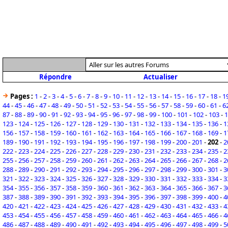
Répondre
Actualiser
Pages :
1
-
2
-
3
-
4
-
5
-
6
-
7
-
8
-
9
-
10
-
11
-
12
-
13
-
14
-
15
-
16
-
17
-
18
-
1
44
-
45
-
46
-
47
-
48
-
49
-
50
-
51
-
52
-
53
-
54
-
55
-
56
-
57
-
58
-
59
-
60
-
61
-
6
87
-
88
-
89
-
90
-
91
-
92
-
93
-
94
-
95
-
96
-
97
-
98
-
99
-
100
-
101
-
102
-
103
-
1
123
-
124
-
125
-
126
-
127
-
128
-
129
-
130
-
131
-
132
-
133
-
134
-
135
-
136
-
1
156
-
157
-
158
-
159
-
160
-
161
-
162
-
163
-
164
-
165
-
166
-
167
-
168
-
169
-
1
189
-
190
-
191
-
192
-
193
-
194
-
195
-
196
-
197
-
198
-
199
-
200
-
201
-
202
-
2
222
-
223
-
224
-
225
-
226
-
227
-
228
-
229
-
230
-
231
-
232
-
233
-
234
-
235
-
2
255
-
256
-
257
-
258
-
259
-
260
-
261
-
262
-
263
-
264
-
265
-
266
-
267
-
268
-
2
288
-
289
-
290
-
291
-
292
-
293
-
294
-
295
-
296
-
297
-
298
-
299
-
300
-
301
-
3
321
-
322
-
323
-
324
-
325
-
326
-
327
-
328
-
329
-
330
-
331
-
332
-
333
-
334
-
3
354
-
355
-
356
-
357
-
358
-
359
-
360
-
361
-
362
-
363
-
364
-
365
-
366
-
367
-
3
387
-
388
-
389
-
390
-
391
-
392
-
393
-
394
-
395
-
396
-
397
-
398
-
399
-
400
-
4
420
-
421
-
422
-
423
-
424
-
425
-
426
-
427
-
428
-
429
-
430
-
431
-
432
-
433
-
4
453
-
454
-
455
-
456
-
457
-
458
-
459
-
460
-
461
-
462
-
463
-
464
-
465
-
466
-
4
486
-
487
-
488
-
489
-
490
-
491
-
492
-
493
-
494
-
495
-
496
-
497
-
498
-
499
-
5