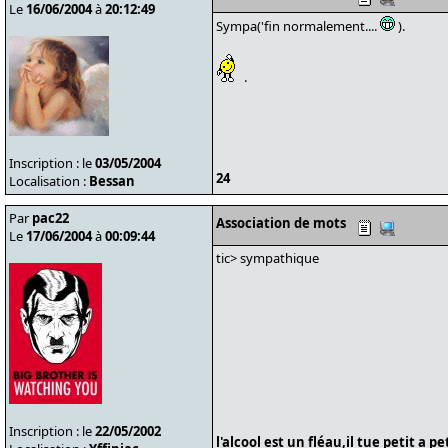
Le
16/06/2004
à
20:12:49
Sympa('fin normalement....
).
.
Inscription : le
03/05/2004
24
Localisation :
Bessan
Par
pac22
Association de mots
Le
17/06/2004
à
00:09:44
tic> sympathique
Inscription : le
22/05/2002
l'alcool est un fléau,il tue petit a p