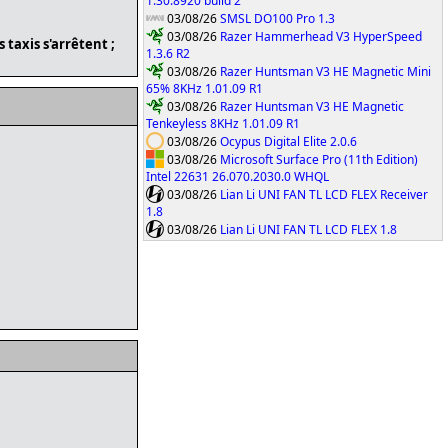
1.30.8920 build 2
03/08/26
SMSL DO100 Pro 1.3
03/08/26
Razer Hammerhead V3 HyperSpeed
 taxis s'arrêtent ;
1.3.6 R2
03/08/26
Razer Huntsman V3 HE Magnetic Mini
65% 8KHz 1.01.09 R1
03/08/26
Razer Huntsman V3 HE Magnetic
Tenkeyless 8KHz 1.01.09 R1
03/08/26
Ocypus Digital Elite 2.0.6
03/08/26
Microsoft Surface Pro (11th Edition)
Intel 22631 26.070.2030.0 WHQL
03/08/26
Lian Li UNI FAN TL LCD FLEX Receiver
1.8
03/08/26
Lian Li UNI FAN TL LCD FLEX 1.8