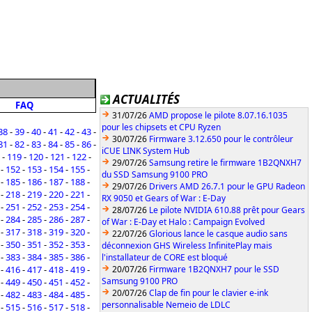
ACTUALITÉS
FAQ
31/07/26
AMD propose le pilote 8.07.16.1035
pour les chipsets et CPU Ryzen
38
-
39
-
40
-
41
-
42
-
43
-
30/07/26
Firmware 3.12.650 pour le contrôleur
81
-
82
-
83
-
84
-
85
-
86
-
iCUE LINK System Hub
-
119
-
120
-
121
-
122
-
29/07/26
Samsung retire le firmware 1B2QNXH7
-
152
-
153
-
154
-
155
-
du SSD Samsung 9100 PRO
-
185
-
186
-
187
-
188
-
29/07/26
Drivers AMD 26.7.1 pour le GPU Radeon
-
218
-
219
-
220
-
221
-
RX 9050 et Gears of War : E-Day
-
251
-
252
-
253
-
254
-
28/07/26
Le pilote NVIDIA 610.88 prêt pour Gears
-
284
-
285
-
286
-
287
-
of War : E-Day et Halo : Campaign Evolved
-
317
-
318
-
319
-
320
-
22/07/26
Glorious lance le casque audio sans
-
350
-
351
-
352
-
353
-
déconnexion GHS Wireless InfinitePlay mais
-
383
-
384
-
385
-
386
-
l'installateur de CORE est bloqué
-
416
-
417
-
418
-
419
-
20/07/26
Firmware 1B2QNXH7 pour le SSD
Samsung 9100 PRO
-
449
-
450
-
451
-
452
-
20/07/26
Clap de fin pour le clavier e-ink
-
482
-
483
-
484
-
485
-
personnalisable Nemeio de LDLC
-
515
-
516
-
517
-
518
-