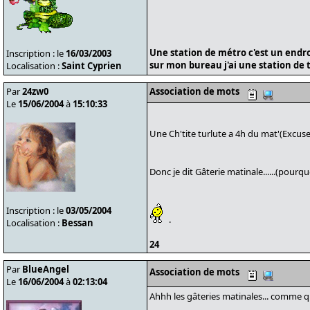
Une station de métro c'est un endroit
Inscription : le
16/03/2003
sur mon bureau j'ai une station de tr
Localisation :
Saint Cyprien
Par
24zw0
Association de mots
Le
15/06/2004
à
15:10:33
Une Ch'tite turlute a 4h du mat'(Excuse
Donc je dit Gâterie matinale......(pourquo
Inscription : le
03/05/2004
.
Localisation :
Bessan
24
Par
BlueAngel
Association de mots
Le
16/06/2004
à
02:13:04
Ahhh les gâteries matinales... comme q