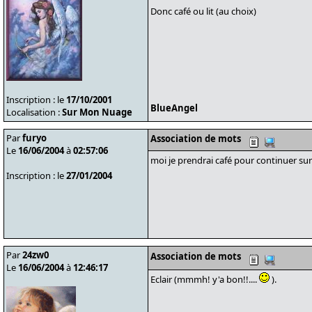
Donc café ou lit (au choix)
Inscription : le
17/10/2001
BlueAngel
Localisation :
Sur Mon Nuage
Par
furyo
Association de mots
Le
16/06/2004
à
02:57:06
moi je prendrai café pour continuer sur 
Inscription : le
27/01/2004
Par
24zw0
Association de mots
Le
16/06/2004
à
12:46:17
Eclair (mmmh! y'a bon!!....
).