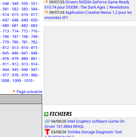
09/07/26
Drivers NVIDIA GeForce Game Ready
-
548
-
549
-
550
-
551
-
610.74 pour DOOM : The Dark Ages | Revelations
-
581
-
582
-
583
-
584
-
09/07/26
Application Creative Nexus 1.2 pour les
-
614
-
615
-
616
-
617
-
enceintes XF1
-
647
-
648
-
649
-
650
-
-
680
-
681
-
682
-
683
-
-
713
-
714
-
715
-
716
-
-
746
-
747
-
748
-
749
-
-
779
-
780
-
781
-
782
-
-
812
-
813
-
814
-
815
-
-
845
-
846
-
847
-
848
-
-
878
-
879
-
880
-
881
-
-
911
-
912
-
913
-
914
-
-
944
-
945
-
946
-
947
-
-
977
-
978
-
979
-
980
-
-
1008
-
1009
-
1010
-
Page suivante
FICHIERS
04/08/26
Intel Graphics Software Game On
Driver 101.8864 WHQL
03/08/26
Toshiba Storage Diagnostic Tool