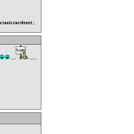
 taxis s'arrêtent ;
......
.........