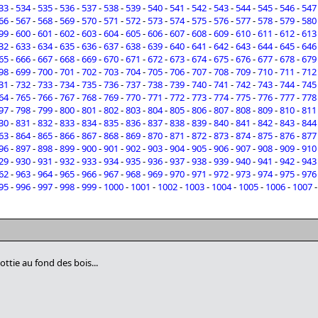
33
-
534
-
535
-
536
-
537
-
538
-
539
-
540
-
541
-
542
-
543
-
544
-
545
-
546
-
547
66
-
567
-
568
-
569
-
570
-
571
-
572
-
573
-
574
-
575
-
576
-
577
-
578
-
579
-
580
99
-
600
-
601
-
602
-
603
-
604
-
605
-
606
-
607
-
608
-
609
-
610
-
611
-
612
-
613
32
-
633
-
634
-
635
-
636
-
637
-
638
-
639
-
640
-
641
-
642
-
643
-
644
-
645
-
646
65
-
666
-
667
-
668
-
669
-
670
-
671
-
672
-
673
-
674
-
675
-
676
-
677
-
678
-
679
98
-
699
-
700
-
701
-
702
-
703
-
704
-
705
-
706
-
707
-
708
-
709
-
710
-
711
-
712
31
-
732
-
733
-
734
-
735
-
736
-
737
-
738
-
739
-
740
-
741
-
742
-
743
-
744
-
745
64
-
765
-
766
-
767
-
768
-
769
-
770
-
771
-
772
-
773
-
774
-
775
-
776
-
777
-
778
97
-
798
-
799
-
800
-
801
-
802
-
803
-
804
-
805
-
806
-
807
-
808
-
809
-
810
-
811
30
-
831
-
832
-
833
-
834
-
835
-
836
-
837
-
838
-
839
-
840
-
841
-
842
-
843
-
844
63
-
864
-
865
-
866
-
867
-
868
-
869
-
870
-
871
-
872
-
873
-
874
-
875
-
876
-
877
96
-
897
-
898
-
899
-
900
-
901
-
902
-
903
-
904
-
905
-
906
-
907
-
908
-
909
-
910
29
-
930
-
931
-
932
-
933
-
934
-
935
-
936
-
937
-
938
-
939
-
940
-
941
-
942
-
943
62
-
963
-
964
-
965
-
966
-
967
-
968
-
969
-
970
-
971
-
972
-
973
-
974
-
975
-
976
95
-
996
-
997
-
998
-
999
-
1000
-
1001
-
1002
-
1003
-
1004
-
1005
-
1006
-
1007
ttie au fond des bois...