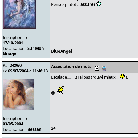
Pensez plutôt à
assurer
Inscription : le
17/10/2001
Localisation :
Sur Mon
BlueAngel
Nuage
Par
24zw0
Association de mots
Le
09/07/2004
à
11:46:13
Escalade..........(J'ai pas trouvé mieux....
).
@+
.
Inscription : le
03/05/2004
24
Localisation :
Bessan