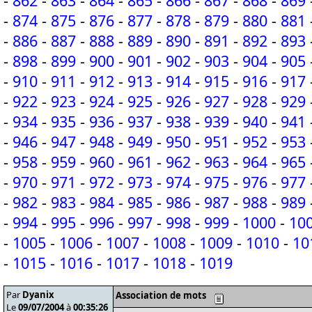
-
862
-
863
-
864
-
865
-
866
-
867
-
868
-
869
-
874
-
875
-
876
-
877
-
878
-
879
-
880
-
881
-
886
-
887
-
888
-
889
-
890
-
891
-
892
-
893
-
898
-
899
-
900
-
901
-
902
-
903
-
904
-
905
-
910
-
911
-
912
-
913
-
914
-
915
-
916
-
917
-
922
-
923
-
924
-
925
-
926
-
927
-
928
-
929
-
934
-
935
-
936
-
937
-
938
-
939
-
940
-
941
-
946
-
947
-
948
-
949
-
950
-
951
-
952
-
953
-
958
-
959
-
960
-
961
-
962
-
963
-
964
-
965
-
970
-
971
-
972
-
973
-
974
-
975
-
976
-
977
-
982
-
983
-
984
-
985
-
986
-
987
-
988
-
989
-
994
-
995
-
996
-
997
-
998
-
999
-
1000
-
10
-
1005
-
1006
-
1007
-
1008
-
1009
-
1010
-
10
-
1015
-
1016
-
1017
-
1018
-
1019
Par
Dyanix
Association de mots
Le
09/07/2004
à
00:35:26