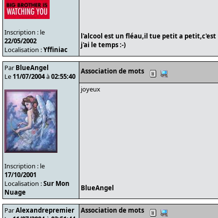
Inscription : le
l'alcool est un fléau,il tue petit a petit,c'e
22/05/2002
j'ai le temps :-)
Localisation :
Yffiniac
Par
BlueAngel
Association de mots
Le
11/07/2004
à
02:55:40
joyeux
Inscription : le
17/10/2001
Localisation :
Sur Mon
BlueAngel
Nuage
Par
Alexandrepremier
Association de mots