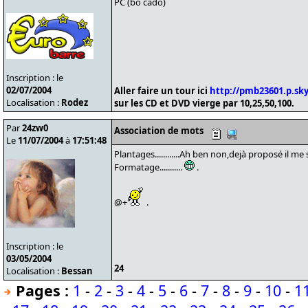
PC (bo cado)
Inscription : le
02/07/2004
Aller faire un tour ici
http://pmb23601.p.sk
Localisation :
Rodez
sur les CD et DVD vierge par 10,25,50,100.
Par
24zw0
Association de mots
Le
11/07/2004
à
17:51:48
Plantages............Ah ben non,dejà proposé il me 
Formatage...........
.
@+
.
Inscription : le
03/05/2004
24
Localisation :
Bessan
Pages :
1
-
2
-
3
-
4
-
5
-
6
-
7
-
8
-
9
-
10
-
1