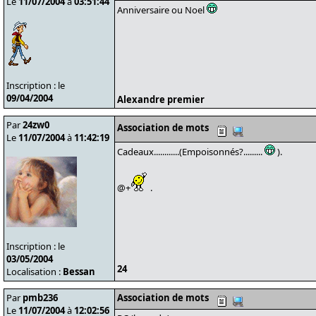
Le
11/07/2004
à
03:51:44
Anniversaire ou Noel
Inscription : le
09/04/2004
Alexandre premier
Par
24zw0
Association de mots
Le
11/07/2004
à
11:42:19
Cadeaux............(Empoisonnés?.........
).
@+
.
Inscription : le
03/05/2004
24
Localisation :
Bessan
Par
pmb236
Association de mots
Le
11/07/2004
à
12:02:56