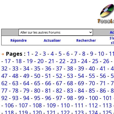
Ac
S'
Répondre
Actualiser
Rechercher
s'
Pages :
1
-
2
-
3
-
4
-
5
-
6
-
7
-
8
-
9
-
10
-
1
-
17
-
18
-
19
-
20
-
21
-
22
-
23
-
24
-
25
-
26
-
32
-
33
-
34
-
35
-
36
-
37
-
38
-
39
-
40
-
41
-
4
47
-
48
-
49
-
50
-
51
-
52
-
53
-
54
-
55
-
56
-
5
62
-
63
-
64
-
65
-
66
-
67
-
68
-
69
-
70
-
71
-
7
77
-
78
-
79
-
80
-
81
-
82
-
83
-
84
-
85
-
86
-
8
92
-
93
-
94
-
95
-
96
-
97
-
98
-
99
-
100
-
101
-
106
-
107
-
108
-
109
-
110
-
111
-
112
-
113
-
118
-
119
-
120
-
121
-
122
-
123
-
124
-
125