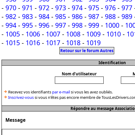
-
970
-
971
-
972
-
973
-
974
-
975
-
976
-
977
-
982
-
983
-
984
-
985
-
986
-
987
-
988
-
989
-
994
-
995
-
996
-
997
-
998
-
999
-
1000
-
10
-
1005
-
1006
-
1007
-
1008
-
1009
-
1010
-
10
-
1015
-
1016
-
1017
-
1018
-
1019
Retour sur le forum Autres
Identification
Nom d'utilisateur
M
Recevez vos identifiants
par e-mail
si vous les avez oubliés.
Inscrivez-vous
si vous n'êtes pas encore membre de TousLesDrivers.co
Répondre au message Associatio
Message