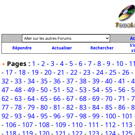
Ac
S'
Répondre
Actualiser
Rechercher
s'
Pages :
1
-
2
-
3
-
4
-
5
-
6
-
7
-
8
-
9
-
10
-
1
-
17
-
18
-
19
-
20
-
21
-
22
-
23
-
24
-
25
-
26
-
32
-
33
-
34
-
35
-
36
-
37
-
38
-
39
-
40
-
41
-
4
47
-
48
-
49
-
50
-
51
-
52
-
53
-
54
-
55
-
56
-
5
62
-
63
-
64
-
65
-
66
-
67
-
68
-
69
-
70
-
71
-
7
77
-
78
-
79
-
80
-
81
-
82
-
83
-
84
-
85
-
86
-
8
92
-
93
-
94
-
95
-
96
-
97
-
98
-
99
-
100
-
101
-
106
-
107
-
108
-
109
-
110
-
111
-
112
-
113
-
118
-
119
-
120
-
121
-
122
-
123
-
124
-
125