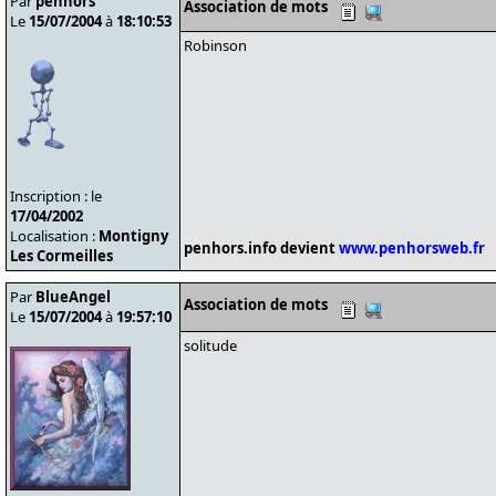
Par
penhors
Association de mots
Le
15/07/2004
à
18:10:53
Robinson
Inscription : le
17/04/2002
Localisation :
Montigny
penhors.info devient
www.penhorsweb.fr
Les Cormeilles
Par
BlueAngel
Association de mots
Le
15/07/2004
à
19:57:10
solitude