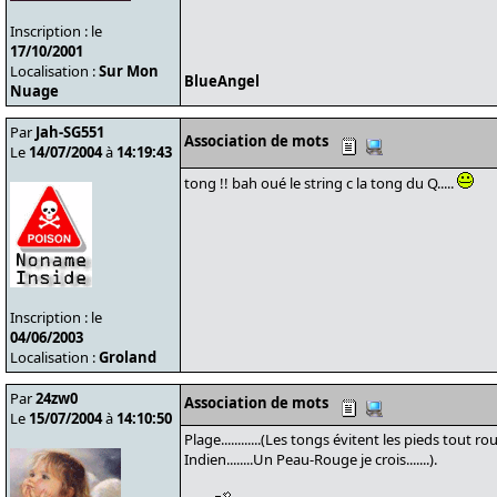
Inscription : le
17/10/2001
Localisation :
Sur Mon
BlueAngel
Nuage
Par
Jah-SG551
Association de mots
Le
14/07/2004
à
14:19:43
tong !! bah oué le string c la tong du Q.....
Inscription : le
04/06/2003
Localisation :
Groland
Par
24zw0
Association de mots
Le
15/07/2004
à
14:10:50
Plage............(Les tongs évitent les pieds tout ro
Indien........Un Peau-Rouge je crois.......).