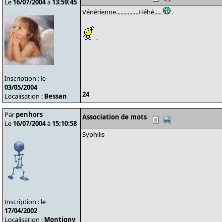
Le
16/07/2004
à
13:59:45
Vénérienne...............Héhé.....
.
.
Inscription : le
03/05/2004
24
Localisation :
Bessan
Par
penhors
Association de mots
Le
16/07/2004
à
15:10:58
Syphilis
Inscription : le
17/04/2002
Localisation :
Montigny