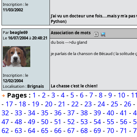
Inscription : le
11/03/2002
J'ai vu un docteur une fois....mais y m'a pas
Python)
Par
beagle69
Association de mots
Le
16/07/2004
à
20:48:21
du bois --->du gland
je parlais de la chanson de Bécaud ( la solitude 
Inscription : le
12/02/2004
La chasse c'est le chien!
Localisation :
Brignais
Pages :
1
-
2
-
3
-
4
-
5
-
6
-
7
-
8
-
9
-
10
-
1
-
17
-
18
-
19
-
20
-
21
-
22
-
23
-
24
-
25
-
26
-
32
-
33
-
34
-
35
-
36
-
37
-
38
-
39
-
40
-
41
-
4
47
-
48
-
49
-
50
-
51
-
52
-
53
-
54
-
55
-
56
-
5
62
-
63
-
64
-
65
-
66
-
67
-
68
-
69
-
70
-
71
-
7