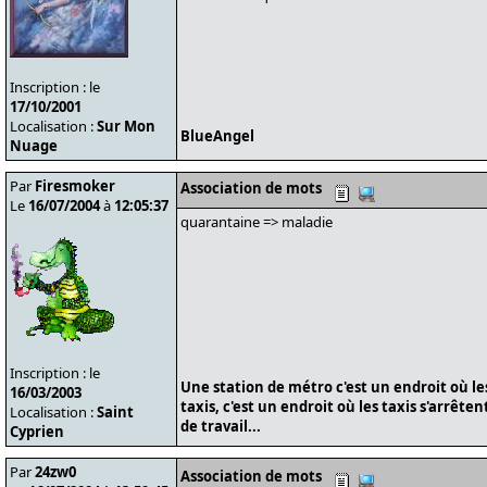
Inscription : le
17/10/2001
Localisation :
Sur Mon
BlueAngel
Nuage
Par
Firesmoker
Association de mots
Le
16/07/2004
à
12:05:37
quarantaine => maladie
Inscription : le
Une station de métro c'est un endroit où le
16/03/2003
taxis, c'est un endroit où les taxis s'arrête
Localisation :
Saint
de travail...
Cyprien
Par
24zw0
Association de mots