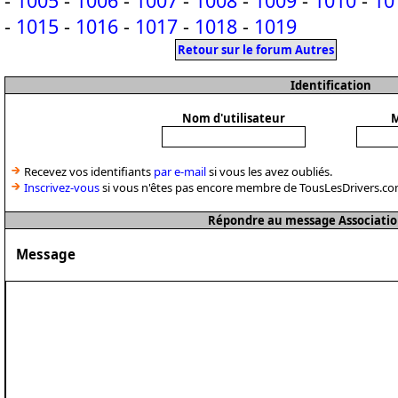
-
1005
-
1006
-
1007
-
1008
-
1009
-
1010
-
10
-
1015
-
1016
-
1017
-
1018
-
1019
Retour sur le forum Autres
Identification
Nom d'utilisateur
M
Recevez vos identifiants
par e-mail
si vous les avez oubliés.
Inscrivez-vous
si vous n'êtes pas encore membre de TousLesDrivers.co
Répondre au message Associatio
Message