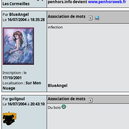
penhors.info devient
www.penhorsweb.fr
Les Cormeilles
Par
BlueAngel
Association de mots
Le
16/07/2004
à
18:35:28
infection
Inscription : le
17/10/2001
Localisation :
Sur Mon
BlueAngel
Nuage
Par
guilgoul
Association de mots
Le
16/07/2004
à
20:43:10
Du bois