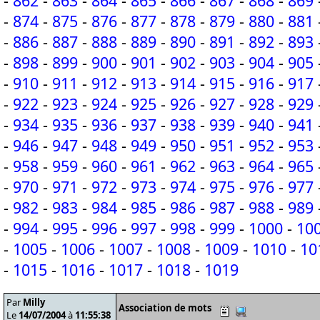
-
862
-
863
-
864
-
865
-
866
-
867
-
868
-
869
-
874
-
875
-
876
-
877
-
878
-
879
-
880
-
881
-
886
-
887
-
888
-
889
-
890
-
891
-
892
-
893
-
898
-
899
-
900
-
901
-
902
-
903
-
904
-
905
-
910
-
911
-
912
-
913
-
914
-
915
-
916
-
917
-
922
-
923
-
924
-
925
-
926
-
927
-
928
-
929
-
934
-
935
-
936
-
937
-
938
-
939
-
940
-
941
-
946
-
947
-
948
-
949
-
950
-
951
-
952
-
953
-
958
-
959
-
960
-
961
-
962
-
963
-
964
-
965
-
970
-
971
-
972
-
973
-
974
-
975
-
976
-
977
-
982
-
983
-
984
-
985
-
986
-
987
-
988
-
989
-
994
-
995
-
996
-
997
-
998
-
999
-
1000
-
10
-
1005
-
1006
-
1007
-
1008
-
1009
-
1010
-
10
-
1015
-
1016
-
1017
-
1018
-
1019
Par
Milly
Association de mots
Le
14/07/2004
à
11:55:38