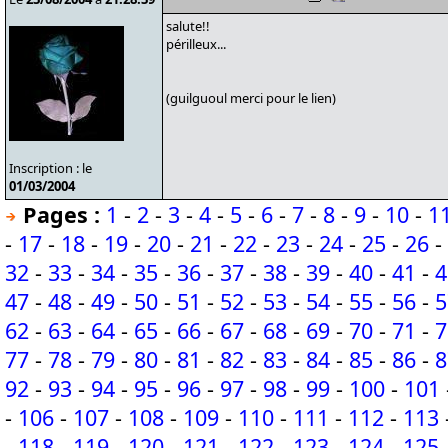
salute!!
périlleux...
(guilguoul merci pour le lien)
Inscription : le
01/03/2004
Pages :
1
-
2
-
3
-
4
-
5
-
6
-
7
-
8
-
9
-
10
-
1
-
17
-
18
-
19
-
20
-
21
-
22
-
23
-
24
-
25
-
26
-
32
-
33
-
34
-
35
-
36
-
37
-
38
-
39
-
40
-
41
-
4
47
-
48
-
49
-
50
-
51
-
52
-
53
-
54
-
55
-
56
-
5
62
-
63
-
64
-
65
-
66
-
67
-
68
-
69
-
70
-
71
-
7
77
-
78
-
79
-
80
-
81
-
82
-
83
-
84
-
85
-
86
-
8
92
-
93
-
94
-
95
-
96
-
97
-
98
-
99
-
100
-
101
-
106
-
107
-
108
-
109
-
110
-
111
-
112
-
113
-
118
-
119
-
120
-
121
-
122
-
123
-
124
-
125