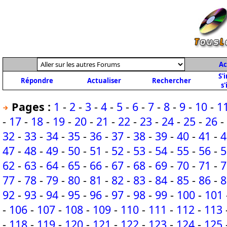
Ac
S'
Répondre
Actualiser
Rechercher
s'
Pages :
1
-
2
-
3
-
4
-
5
-
6
-
7
-
8
-
9
-
10
-
1
-
17
-
18
-
19
-
20
-
21
-
22
-
23
-
24
-
25
-
26
-
32
-
33
-
34
-
35
-
36
-
37
-
38
-
39
-
40
-
41
-
4
47
-
48
-
49
-
50
-
51
-
52
-
53
-
54
-
55
-
56
-
5
62
-
63
-
64
-
65
-
66
-
67
-
68
-
69
-
70
-
71
-
7
77
-
78
-
79
-
80
-
81
-
82
-
83
-
84
-
85
-
86
-
8
92
-
93
-
94
-
95
-
96
-
97
-
98
-
99
-
100
-
101
-
106
-
107
-
108
-
109
-
110
-
111
-
112
-
113
-
118
-
119
-
120
-
121
-
122
-
123
-
124
-
125