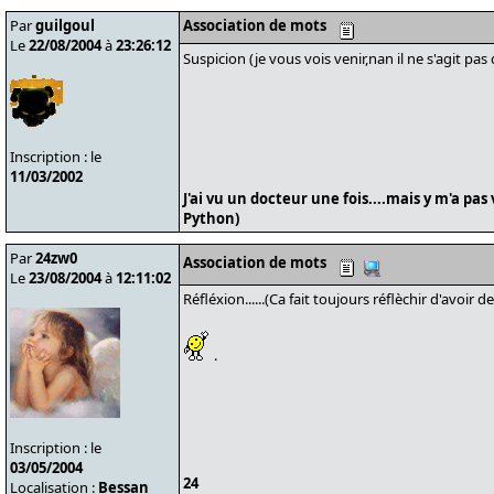
Par
guilgoul
Association de mots
Le
22/08/2004
à
23:26:12
Suspicion (je vous vois venir,nan il ne s'agit pa
Inscription : le
11/03/2002
J'ai vu un docteur une fois....mais y m'a pas
Python)
Par
24zw0
Association de mots
Le
23/08/2004
à
12:11:02
Réfléxion......(Ca fait toujours réflèchir d'avoir de
.
Inscription : le
03/05/2004
24
Localisation :
Bessan