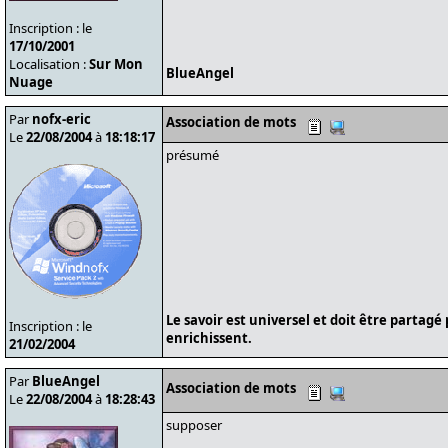
Inscription : le
17/10/2001
Localisation :
Sur Mon
BlueAngel
Nuage
Par
nofx-eric
Association de mots
Le
22/08/2004
à
18:18:17
présumé
Le savoir est universel et doit être partagé
Inscription : le
enrichissent.
21/02/2004
Par
BlueAngel
Association de mots
Le
22/08/2004
à
18:28:43
supposer