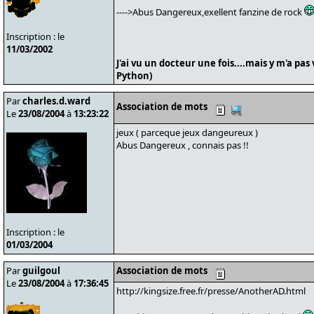
---->Abus Dangereux,exellent fanzine de rock
Inscription : le
11/03/2002
J'ai vu un docteur une fois....mais y m'a pas
Python)
Par
charles.d.ward
Association de mots
Le
23/08/2004
à
13:23:22
jeux ( parceque jeux dangeureux )
Abus Dangereux , connais pas !!
Inscription : le
01/03/2004
Par
guilgoul
Association de mots
Le
23/08/2004
à
17:36:45
http://kingsize.free.fr/presse/AnotherAD.html