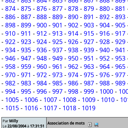
-
862
-
863
-
864
-
865
-
866
-
867
-
868
-
869
-
874
-
875
-
876
-
877
-
878
-
879
-
880
-
881
-
886
-
887
-
888
-
889
-
890
-
891
-
892
-
893
-
898
-
899
-
900
-
901
-
902
-
903
-
904
-
905
-
910
-
911
-
912
-
913
-
914
-
915
-
916
-
917
-
922
-
923
-
924
-
925
-
926
-
927
-
928
-
929
-
934
-
935
-
936
-
937
-
938
-
939
-
940
-
941
-
946
-
947
-
948
-
949
-
950
-
951
-
952
-
953
-
958
-
959
-
960
-
961
-
962
-
963
-
964
-
965
-
970
-
971
-
972
-
973
-
974
-
975
-
976
-
977
-
982
-
983
-
984
-
985
-
986
-
987
-
988
-
989
-
994
-
995
-
996
-
997
-
998
-
999
-
1000
-
10
-
1005
-
1006
-
1007
-
1008
-
1009
-
1010
-
10
-
1015
-
1016
-
1017
-
1018
-
1019
Par
Milly
Association de mots
Le
22/08/2004
à
17:31:51