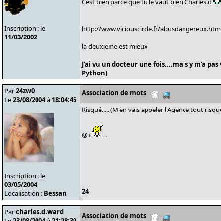
Cest bien parce que tu le vaut bien Charles.d
Inscription : le
http://www.viciouscircle.fr/abusdangereux.htm
11/03/2002
la deuxieme est mieux
J'ai vu un docteur une fois....mais y m'a pas
Python)
Par
24zw0
Association de mots
Le
23/08/2004
à
18:04:45
Risqué......(M'en vais appeler l'Agence tout risque mo
@+
.
Inscription : le
03/05/2004
24
Localisation :
Bessan
Par
charles.d.ward
Association de mots
Le
23/08/2004
à
21:28:39