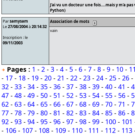
J'ai vu un docteur une fois....mais y m'a pas
Python)
Par
samysam
Association de mots
Le
27/08/2004
à
20:14:32
vain
Inscription : le
09/11/2003
Pages :
1
-
2
-
3
-
4
-
5
-
6
-
7
-
8
-
9
-
10
-
1
-
17
-
18
-
19
-
20
-
21
-
22
-
23
-
24
-
25
-
26
-
32
-
33
-
34
-
35
-
36
-
37
-
38
-
39
-
40
-
41
-
4
47
-
48
-
49
-
50
-
51
-
52
-
53
-
54
-
55
-
56
-
5
62
-
63
-
64
-
65
-
66
-
67
-
68
-
69
-
70
-
71
-
7
77
-
78
-
79
-
80
-
81
-
82
-
83
-
84
-
85
-
86
-
8
92
-
93
-
94
-
95
-
96
-
97
-
98
-
99
-
100
-
101
-
106
-
107
-
108
-
109
-
110
-
111
-
112
-
113