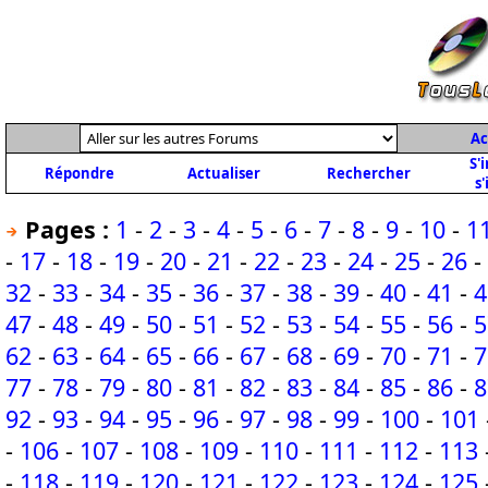
Ac
S'
Répondre
Actualiser
Rechercher
s'
Pages :
1
-
2
-
3
-
4
-
5
-
6
-
7
-
8
-
9
-
10
-
1
-
17
-
18
-
19
-
20
-
21
-
22
-
23
-
24
-
25
-
26
-
32
-
33
-
34
-
35
-
36
-
37
-
38
-
39
-
40
-
41
-
4
47
-
48
-
49
-
50
-
51
-
52
-
53
-
54
-
55
-
56
-
5
62
-
63
-
64
-
65
-
66
-
67
-
68
-
69
-
70
-
71
-
7
77
-
78
-
79
-
80
-
81
-
82
-
83
-
84
-
85
-
86
-
8
92
-
93
-
94
-
95
-
96
-
97
-
98
-
99
-
100
-
101
-
106
-
107
-
108
-
109
-
110
-
111
-
112
-
113
-
118
-
119
-
120
-
121
-
122
-
123
-
124
-
125