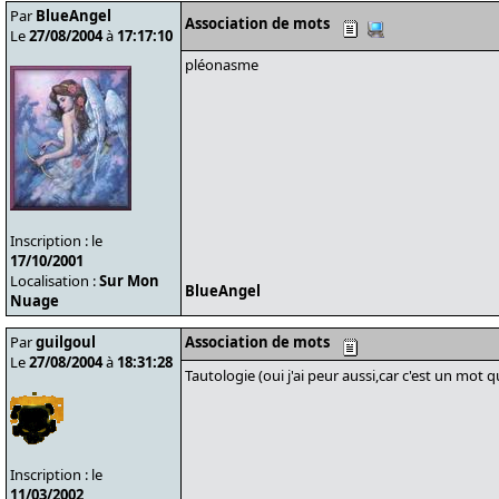
Par
BlueAngel
Association de mots
Le
27/08/2004
à
17:17:10
pléonasme
Inscription : le
17/10/2001
Localisation :
Sur Mon
BlueAngel
Nuage
Par
guilgoul
Association de mots
Le
27/08/2004
à
18:31:28
Tautologie (oui j'ai peur aussi,car c'est un mot q
Inscription : le
11/03/2002