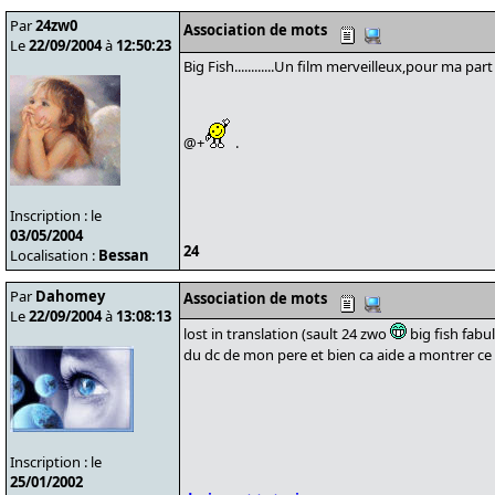
Par
24zw0
Association de mots
Le
22/09/2004
à
12:50:23
Big Fish............Un film merveilleux,pour ma part
@+
.
Inscription : le
03/05/2004
24
Localisation :
Bessan
Par
Dahomey
Association de mots
Le
22/09/2004
à
13:08:13
lost in translation (sault 24 zwo
big fish fabu
du dc de mon pere et bien ca aide a montrer ce q
Inscription : le
25/01/2002