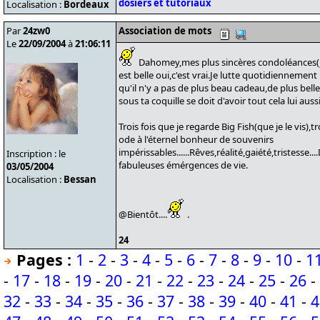
dosiers et tutoriaux
Localisation :
Bordeaux
Par
24zw0
Association de mots
Le
22/09/2004
à
21:06:11
Dahomey,mes plus sincères condoléances(je s
est belle oui,c'est vrai.Je lutte quotidiennement po
qu'il n'y a pas de plus beau cadeau,de plus bel
sous ta coquille se doit d'avoir tout cela lui aussi
Trois fois que je regarde Big Fish(que je le vis),t
ode à l'éternel bonheur de souvenirs
impérissables......Rêves,réalité,gaiété,tristesse..
Inscription : le
fabuleuses émérgences de vie.
03/05/2004
Localisation :
Bessan
@Bientôt....
.
24
Pages :
1
-
2
-
3
-
4
-
5
-
6
-
7
-
8
-
9
-
10
-
1
-
17
-
18
-
19
-
20
-
21
-
22
-
23
-
24
-
25
-
26
-
32
-
33
-
34
-
35
-
36
-
37
-
38
-
39
-
40
-
41
-
4