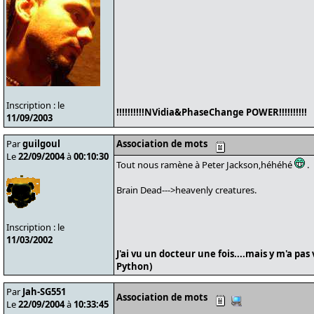
Inscription : le
!!!!!!!!!!NVidia&PhaseChange POWER!!!!!!!!!!
11/09/2003
Par
guilgoul
Association de mots
Le
22/09/2004
à
00:10:30
Tout nous ramène à Peter Jackson,héhéhé
.
Brain Dead--->heavenly creatures.
Inscription : le
11/03/2002
J'ai vu un docteur une fois....mais y m'a pas
Python)
Par
Jah-SG551
Association de mots
Le
22/09/2004
à
10:33:45