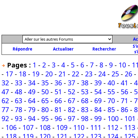
Ac
S'
Répondre
Actualiser
Rechercher
s'
Pages :
1
-
2
-
3
-
4
-
5
-
6
-
7
-
8
-
9
-
10
-
1
-
17
-
18
-
19
-
20
-
21
-
22
-
23
-
24
-
25
-
26
-
32
-
33
-
34
-
35
-
36
-
37
-
38
-
39
-
40
-
41
-
4
47
-
48
-
49
-
50
-
51
-
52
-
53
-
54
-
55
-
56
-
5
62
-
63
-
64
-
65
-
66
-
67
-
68
-
69
-
70
-
71
-
7
77
-
78
-
79
-
80
-
81
-
82
-
83
-
84
-
85
-
86
-
8
92
-
93
-
94
-
95
-
96
-
97
-
98
-
99
-
100
-
101
-
106
-
107
-
108
-
109
-
110
-
111
-
112
-
113
-
118
-
119
-
120
-
121
-
122
-
123
-
124
-
125