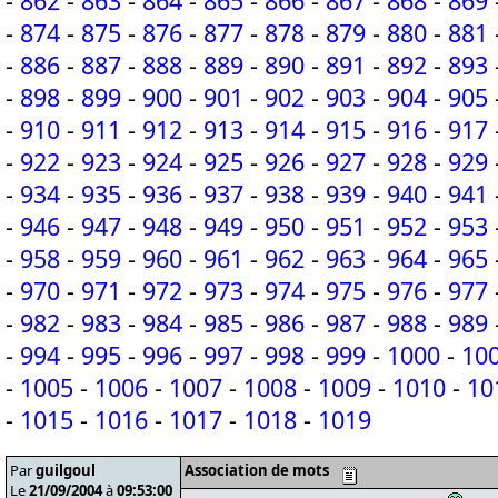
-
862
-
863
-
864
-
865
-
866
-
867
-
868
-
869
-
874
-
875
-
876
-
877
-
878
-
879
-
880
-
881
-
886
-
887
-
888
-
889
-
890
-
891
-
892
-
893
-
898
-
899
-
900
-
901
-
902
-
903
-
904
-
905
-
910
-
911
-
912
-
913
-
914
-
915
-
916
-
917
-
922
-
923
-
924
-
925
-
926
-
927
-
928
-
929
-
934
-
935
-
936
-
937
-
938
-
939
-
940
-
941
-
946
-
947
-
948
-
949
-
950
-
951
-
952
-
953
-
958
-
959
-
960
-
961
-
962
-
963
-
964
-
965
-
970
-
971
-
972
-
973
-
974
-
975
-
976
-
977
-
982
-
983
-
984
-
985
-
986
-
987
-
988
-
989
-
994
-
995
-
996
-
997
-
998
-
999
-
1000
-
10
-
1005
-
1006
-
1007
-
1008
-
1009
-
1010
-
10
-
1015
-
1016
-
1017
-
1018
-
1019
Par
guilgoul
Association de mots
Le
21/09/2004
à
09:53:00