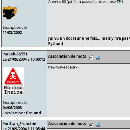
Années 80 (pitié,on passe à autre chose
)
Inscription : le
11/03/2002
J'ai vu un docteur une fois....mais y m'a pas
Python)
Par
Jah-SG551
Association de mots
Le
21/09/2004
à
10:08:12
new wave (beurk)
Inscription : le
04/06/2003
Localisation :
Groland
Par
Stan_Frenchie
Association de mots
Le
21/09/2004
à
11:05:44