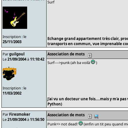
Surf
Inscription : le
Echange grand appartement très clair, pro
25/11/2003
transports en commun, vue imprenable cont
Par
guilgoul
Association de mots
Le
21/09/2004
à
11:10:42
Surf---->punk (ah ba voilà
)
Inscription : le
11/03/2002
J'ai vu un docteur une fois....mais y m'a pas
Python)
Par
Firesmoker
Association de mots
Le
21/09/2004
à
11:56:50
Punk=> not dead!
(enfin un tit peu quand mê