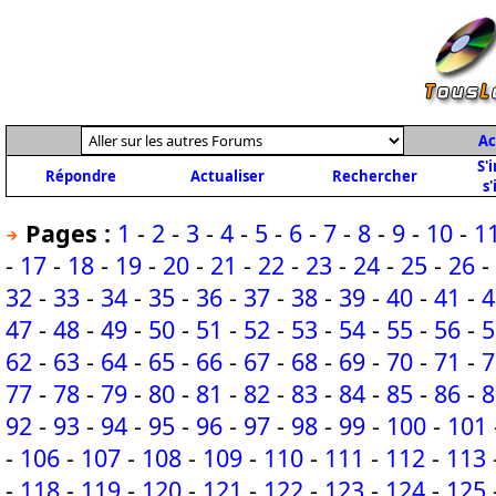
Ac
S'
Répondre
Actualiser
Rechercher
s'
Pages :
1
-
2
-
3
-
4
-
5
-
6
-
7
-
8
-
9
-
10
-
1
-
17
-
18
-
19
-
20
-
21
-
22
-
23
-
24
-
25
-
26
-
32
-
33
-
34
-
35
-
36
-
37
-
38
-
39
-
40
-
41
-
4
47
-
48
-
49
-
50
-
51
-
52
-
53
-
54
-
55
-
56
-
5
62
-
63
-
64
-
65
-
66
-
67
-
68
-
69
-
70
-
71
-
7
77
-
78
-
79
-
80
-
81
-
82
-
83
-
84
-
85
-
86
-
8
92
-
93
-
94
-
95
-
96
-
97
-
98
-
99
-
100
-
101
-
106
-
107
-
108
-
109
-
110
-
111
-
112
-
113
-
118
-
119
-
120
-
121
-
122
-
123
-
124
-
125