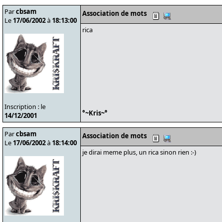
Par
cbsam
Association de mots
Le
17/06/2002
à
18:13:00
rica
Inscription : le
°~Kris~°
14/12/2001
Par
cbsam
Association de mots
Le
17/06/2002
à
18:14:00
je dirai meme plus, un rica sinon rien :-)