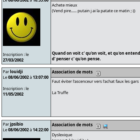
Le
08/06/2002
à
10:55:00
Achete mieux
(Vend pire...... putain j ai la patate ce matin ;-))
Quand on voit c' qu'on voit, et qu'on entend
Inscription : le
d' penser c' qu'on pense.
27/03/2002
Par
louidji
Association de mots
Le
08/06/2002
à
13:07:00
Faut éviter l'ascenceur vers l'achat faux les gars 
Inscription : le
La Truffe
11/05/2002
Par
jpsibio
Association de mots
Le
08/06/2002
à
14:22:00
Dyslexique