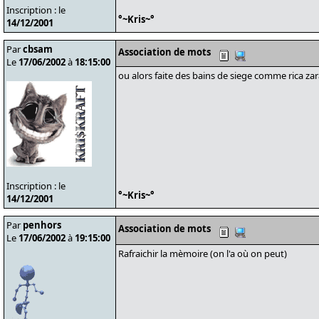
Inscription : le
°~Kris~°
14/12/2001
Par
cbsam
Association de mots
Le
17/06/2002
à
18:15:00
ou alors faite des bains de siege comme rica zar
Inscription : le
°~Kris~°
14/12/2001
Par
penhors
Association de mots
Le
17/06/2002
à
19:15:00
Rafraichir la mèmoire (on l'a où on peut)