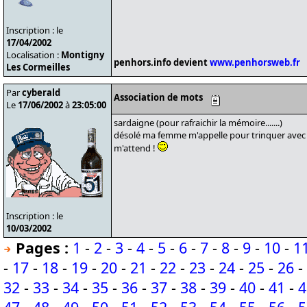
Inscription : le
17/04/2002
Localisation :
Montigny
penhors.info devient
www.penhorsweb.fr
Les Cormeilles
Par
cyberald
Association de mots
Le
17/06/2002
à
23:05:00
sardaigne (pour rafraichir la mémoire.......)
désolé ma femme m'appelle pour trinquer avec
m'attend !
Inscription : le
10/03/2002
Pages :
1
-
2
-
3
-
4
-
5
-
6
-
7
-
8
-
9
-
10
-
1
-
17
-
18
-
19
-
20
-
21
-
22
-
23
-
24
-
25
-
26
-
32
-
33
-
34
-
35
-
36
-
37
-
38
-
39
-
40
-
41
-
4