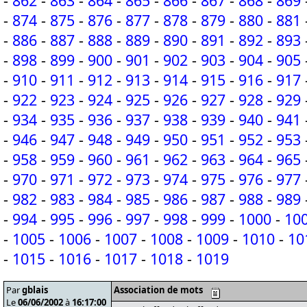
-
862
-
863
-
864
-
865
-
866
-
867
-
868
-
869
-
874
-
875
-
876
-
877
-
878
-
879
-
880
-
881
-
886
-
887
-
888
-
889
-
890
-
891
-
892
-
893
-
898
-
899
-
900
-
901
-
902
-
903
-
904
-
905
-
910
-
911
-
912
-
913
-
914
-
915
-
916
-
917
-
922
-
923
-
924
-
925
-
926
-
927
-
928
-
929
-
934
-
935
-
936
-
937
-
938
-
939
-
940
-
941
-
946
-
947
-
948
-
949
-
950
-
951
-
952
-
953
-
958
-
959
-
960
-
961
-
962
-
963
-
964
-
965
-
970
-
971
-
972
-
973
-
974
-
975
-
976
-
977
-
982
-
983
-
984
-
985
-
986
-
987
-
988
-
989
-
994
-
995
-
996
-
997
-
998
-
999
-
1000
-
10
-
1005
-
1006
-
1007
-
1008
-
1009
-
1010
-
10
-
1015
-
1016
-
1017
-
1018
-
1019
Par
gblais
Association de mots
Le
06/06/2002
à
16:17:00