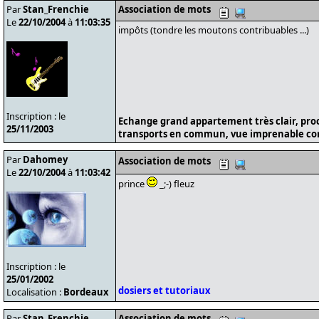
Par
Stan_Frenchie
Association de mots
Le
22/10/2004
à
11:03:35
impôts (tondre les moutons contribuables ...)
Inscription : le
Echange grand appartement très clair, pro
25/11/2003
transports en commun, vue imprenable cont
Par
Dahomey
Association de mots
Le
22/10/2004
à
11:03:42
prince
_;-) fleuz
Inscription : le
25/01/2002
dosiers et tutoriaux
Localisation :
Bordeaux
Par
Stan_Frenchie
Association de mots