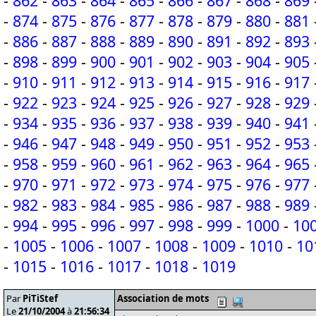
-
862
-
863
-
864
-
865
-
866
-
867
-
868
-
869
-
874
-
875
-
876
-
877
-
878
-
879
-
880
-
881
-
886
-
887
-
888
-
889
-
890
-
891
-
892
-
893
-
898
-
899
-
900
-
901
-
902
-
903
-
904
-
905
-
910
-
911
-
912
-
913
-
914
-
915
-
916
-
917
-
922
-
923
-
924
-
925
-
926
-
927
-
928
-
929
-
934
-
935
-
936
-
937
-
938
-
939
-
940
-
941
-
946
-
947
-
948
-
949
-
950
-
951
-
952
-
953
-
958
-
959
-
960
-
961
-
962
-
963
-
964
-
965
-
970
-
971
-
972
-
973
-
974
-
975
-
976
-
977
-
982
-
983
-
984
-
985
-
986
-
987
-
988
-
989
-
994
-
995
-
996
-
997
-
998
-
999
-
1000
-
10
-
1005
-
1006
-
1007
-
1008
-
1009
-
1010
-
10
-
1015
-
1016
-
1017
-
1018
-
1019
Par
PiTiStef
Association de mots
Le
21/10/2004
à
21:56:34