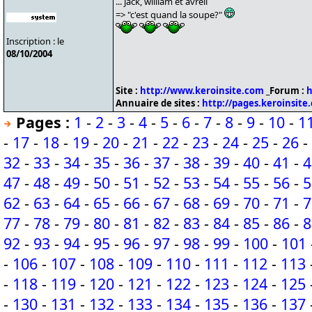
... jack, william et avrell
=> "c'est quand la soupe?"
Inscription : le
08/10/2004
Site :
http://www.keroinsite.com
_Forum :
h
Annuaire de sites :
http://pages.keroinsite
Pages :
1
-
2
-
3
-
4
-
5
-
6
-
7
-
8
-
9
-
10
-
1
-
17
-
18
-
19
-
20
-
21
-
22
-
23
-
24
-
25
-
26
-
32
-
33
-
34
-
35
-
36
-
37
-
38
-
39
-
40
-
41
-
4
47
-
48
-
49
-
50
-
51
-
52
-
53
-
54
-
55
-
56
-
5
62
-
63
-
64
-
65
-
66
-
67
-
68
-
69
-
70
-
71
-
7
77
-
78
-
79
-
80
-
81
-
82
-
83
-
84
-
85
-
86
-
8
92
-
93
-
94
-
95
-
96
-
97
-
98
-
99
-
100
-
101
-
106
-
107
-
108
-
109
-
110
-
111
-
112
-
113
-
118
-
119
-
120
-
121
-
122
-
123
-
124
-
125
-
130
-
131
-
132
-
133
-
134
-
135
-
136
-
137