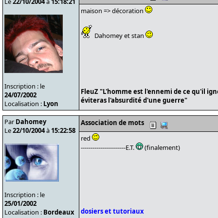
Le
22/10/2004
à
15:18:21
maison => décoration
Dahomey et stan
Inscription : le
FleuZ "L'homme est l'ennemi de ce qu'il ign
24/07/2002
éviteras l'absurdité d'une guerre"
Localisation :
Lyon
Par
Dahomey
Association de mots
Le
22/10/2004
à
15:22:58
red
-----------------------E.T.
(finalement)
Inscription : le
25/01/2002
dosiers et tutoriaux
Localisation :
Bordeaux