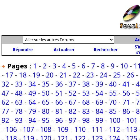
Ac
S'
Répondre
Actualiser
Rechercher
s'
Pages :
1
-
2
-
3
-
4
-
5
-
6
-
7
-
8
-
9
-
10
-
1
-
17
-
18
-
19
-
20
-
21
-
22
-
23
-
24
-
25
-
26
-
32
-
33
-
34
-
35
-
36
-
37
-
38
-
39
-
40
-
41
-
4
47
-
48
-
49
-
50
-
51
-
52
-
53
-
54
-
55
-
56
-
5
62
-
63
-
64
-
65
-
66
-
67
-
68
-
69
-
70
-
71
-
7
77
-
78
-
79
-
80
-
81
-
82
-
83
-
84
-
85
-
86
-
8
92
-
93
-
94
-
95
-
96
-
97
-
98
-
99
-
100
-
101
-
106
-
107
-
108
-
109
-
110
-
111
-
112
-
113
-
118
-
119
-
120
-
121
-
122
-
123
-
124
-
125