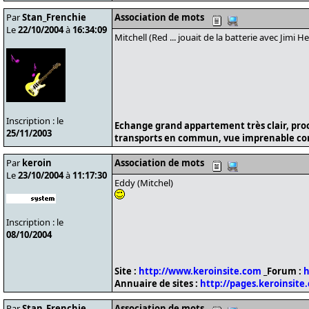
Par
Stan_Frenchie
Association de mots
Le
22/10/2004
à
16:34:09
Mitchell (Red ... jouait de la batterie avec Jimi Hen
Inscription : le
Echange grand appartement très clair, pro
25/11/2003
transports en commun, vue imprenable cont
Par
keroin
Association de mots
Le
23/10/2004
à
11:17:30
Eddy (Mitchel)
Inscription : le
08/10/2004
Site :
http://www.keroinsite.com
_Forum :
h
Annuaire de sites :
http://pages.keroinsite
Par
Stan_Frenchie
Association de mots