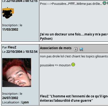
Le
22/10/2004
à
00:12:15
Proc---->Poussière...Pffff...Même pas drôle...
Inscription : le
11/03/2002
J'ai vu un docteur une fois....mais y m'a pas
Python)
Par
FleuZ
Association de mots
Le
22/10/2004
à
10:52:54
non pas drole lol c'est chiant les topics glissant
poussière => mouton
Inscription : le
FleuZ "L'homme est l'ennemi de ce qu'il ign
24/07/2002
éviteras l'absurdité d'une guerre"
Localisation :
Lyon