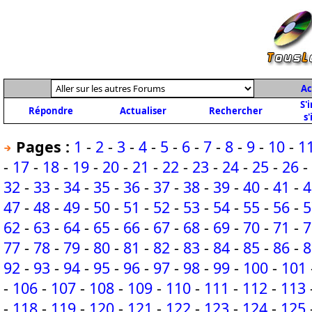
Ac
S'
Répondre
Actualiser
Rechercher
s'
Pages :
1
-
2
-
3
-
4
-
5
-
6
-
7
-
8
-
9
-
10
-
1
-
17
-
18
-
19
-
20
-
21
-
22
-
23
-
24
-
25
-
26
-
32
-
33
-
34
-
35
-
36
-
37
-
38
-
39
-
40
-
41
-
4
47
-
48
-
49
-
50
-
51
-
52
-
53
-
54
-
55
-
56
-
5
62
-
63
-
64
-
65
-
66
-
67
-
68
-
69
-
70
-
71
-
7
77
-
78
-
79
-
80
-
81
-
82
-
83
-
84
-
85
-
86
-
8
92
-
93
-
94
-
95
-
96
-
97
-
98
-
99
-
100
-
101
-
106
-
107
-
108
-
109
-
110
-
111
-
112
-
113
-
118
-
119
-
120
-
121
-
122
-
123
-
124
-
125