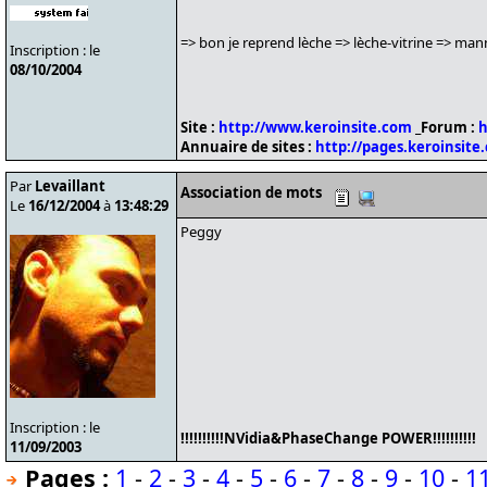
=> bon je reprend lèche => lèche-vitrine => m
Inscription : le
08/10/2004
Site :
http://www.keroinsite.com
_Forum :
h
Annuaire de sites :
http://pages.keroinsite
Par
Levaillant
Association de mots
Le
16/12/2004
à
13:48:29
Peggy
Inscription : le
!!!!!!!!!!NVidia&PhaseChange POWER!!!!!!!!!!
11/09/2003
Pages :
1
-
2
-
3
-
4
-
5
-
6
-
7
-
8
-
9
-
10
-
1