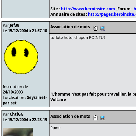
Site :
http://www.keroinsite.com
_Forum :
h
Annuaire de sites :
http://pages.keroinsite
Par
Jef38
Association de mots
Le
15/12/2004
à
21:57:10
turlute hutu, chapon POINTU!
Inscription : le
24/10/2003
"L'homme n'est pas fait pour travailler, la p
Localisation :
Seyssinet-
Voltaire
pariset
Par
ChtiGG
Association de mots
Le
15/12/2004
à
22:23:19
épine