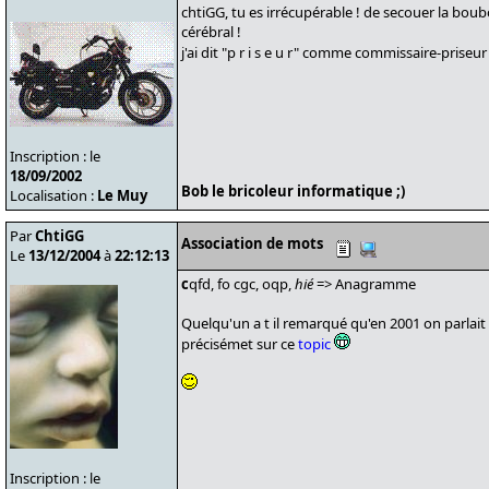
chtiGG, tu es irrécupérable ! de secouer la boub
cérébral !
j'ai dit "p r i s e u r" comme commissaire-priseur 
Inscription : le
18/09/2002
Bob le bricoleur informatique ;)
Localisation :
Le Muy
Par
ChtiGG
Association de mots
Le
13/12/2004
à
22:12:13
c
qfd, fo cgc, oqp,
hié
=> Anagramme
Quelqu'un a t il remarqué qu'en 2001 on parlait 
précisémet sur ce
topic
Inscription : le