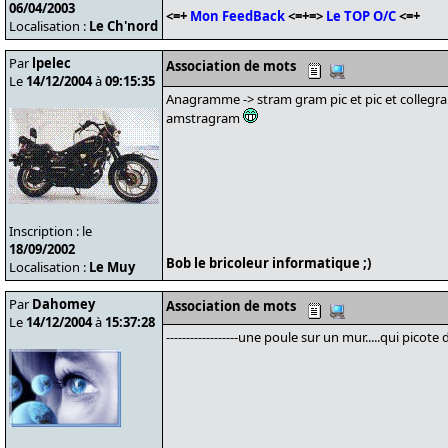
06/04/2003
<=+
Mon FeedBack
<=+=>
Le TOP O/C
<=+
Localisation :
Le Ch'nord
Par
lpelec
Association de mots
Le
14/12/2004
à
09:15:35
Anagramme -> stram gram pic et pic et collegr
amstragram
Inscription : le
18/09/2002
Bob le bricoleur informatique ;)
Localisation :
Le Muy
Par
Dahomey
Association de mots
Le
14/12/2004
à
15:37:28
------------------une poule sur un mur.....qui picot