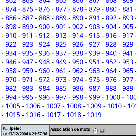
-
862
-
863
-
864
-
865
-
866
-
867
-
868
-
869
-
874
-
875
-
876
-
877
-
878
-
879
-
880
-
881
-
886
-
887
-
888
-
889
-
890
-
891
-
892
-
893
-
898
-
899
-
900
-
901
-
902
-
903
-
904
-
905
-
910
-
911
-
912
-
913
-
914
-
915
-
916
-
917
-
922
-
923
-
924
-
925
-
926
-
927
-
928
-
929
-
934
-
935
-
936
-
937
-
938
-
939
-
940
-
941
-
946
-
947
-
948
-
949
-
950
-
951
-
952
-
953
-
958
-
959
-
960
-
961
-
962
-
963
-
964
-
965
-
970
-
971
-
972
-
973
-
974
-
975
-
976
-
977
-
982
-
983
-
984
-
985
-
986
-
987
-
988
-
989
-
994
-
995
-
996
-
997
-
998
-
999
-
1000
-
10
-
1005
-
1006
-
1007
-
1008
-
1009
-
1010
-
10
-
1015
-
1016
-
1017
-
1018
-
1019
Par
lpelec
Association de mots
Le
13/12/2004
à
21:57:36