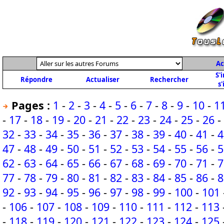
Ac
S'
Répondre
Actualiser
Rechercher
s'
Pages :
1
-
2
-
3
-
4
-
5
-
6
-
7
-
8
-
9
-
10
-
1
-
17
-
18
-
19
-
20
-
21
-
22
-
23
-
24
-
25
-
26
-
32
-
33
-
34
-
35
-
36
-
37
-
38
-
39
-
40
-
41
-
4
47
-
48
-
49
-
50
-
51
-
52
-
53
-
54
-
55
-
56
-
5
62
-
63
-
64
-
65
-
66
-
67
-
68
-
69
-
70
-
71
-
7
77
-
78
-
79
-
80
-
81
-
82
-
83
-
84
-
85
-
86
-
8
92
-
93
-
94
-
95
-
96
-
97
-
98
-
99
-
100
-
101
-
106
-
107
-
108
-
109
-
110
-
111
-
112
-
113
-
118
-
119
-
120
-
121
-
122
-
123
-
124
-
125