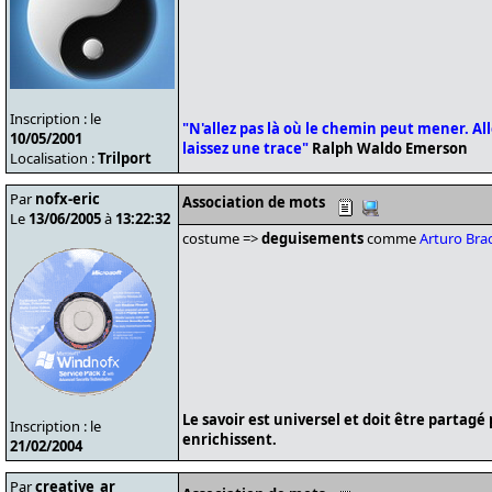
Inscription : le
"N'allez pas là où le chemin peut mener. Alle
10/05/2001
laissez une trace"
Ralph Waldo Emerson
Localisation :
Trilport
Par
nofx-eric
Association de mots
Le
13/06/2005
à
13:22:32
costume =>
deguisements
comme
Arturo Brac
Le savoir est universel et doit être partagé
Inscription : le
enrichissent.
21/02/2004
Par
creative_ar