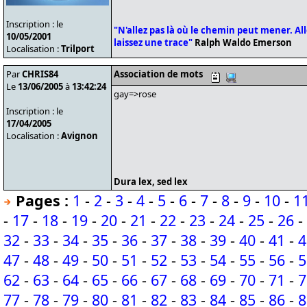
Inscription : le
"N'allez pas là où le chemin peut mener. Alle
10/05/2001
laissez une trace"
Ralph Waldo Emerson
Localisation :
Trilport
Par
CHRIS84
Association de mots
Le
13/06/2005
à
13:42:24
gay=>rose
Inscription : le
17/04/2005
Localisation :
Avignon
Dura lex, sed lex
Pages :
1
-
2
-
3
-
4
-
5
-
6
-
7
-
8
-
9
-
10
-
1
-
17
-
18
-
19
-
20
-
21
-
22
-
23
-
24
-
25
-
26
-
32
-
33
-
34
-
35
-
36
-
37
-
38
-
39
-
40
-
41
-
4
47
-
48
-
49
-
50
-
51
-
52
-
53
-
54
-
55
-
56
-
5
62
-
63
-
64
-
65
-
66
-
67
-
68
-
69
-
70
-
71
-
7
77
-
78
-
79
-
80
-
81
-
82
-
83
-
84
-
85
-
86
-
8