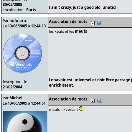
30/05/2005
I ain't crazy, just a good old lunatic!
Localisation :
Paris
Par
nofx-eric
Association de mots
Le
13/06/2005
à
12:44:13
les keufs et les
meufs
Le savoir est universel et doit être partagé
Inscription : le
enrichissent.
21/02/2004
Par
Michel
Association de mots
Le
13/06/2005
à
12:44:51
meufs => verlant