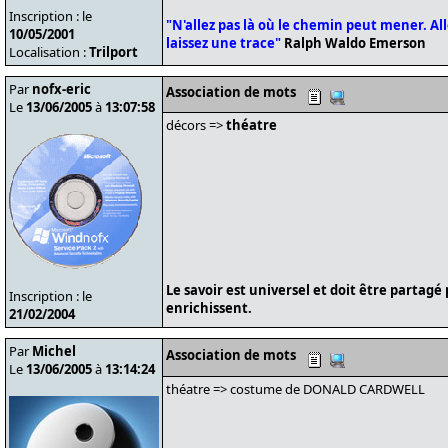
Inscription : le
"N'allez pas là où le chemin peut mener. Alle
10/05/2001
laissez une trace"
Ralph Waldo Emerson
Localisation :
Trilport
Par
nofx-eric
Association de mots
Le
13/06/2005
à
13:07:58
décors =>
théatre
Le savoir est universel et doit être partagé
Inscription : le
enrichissent.
21/02/2004
Par
Michel
Association de mots
Le
13/06/2005
à
13:14:24
théatre => costume de DONALD CARDWELL