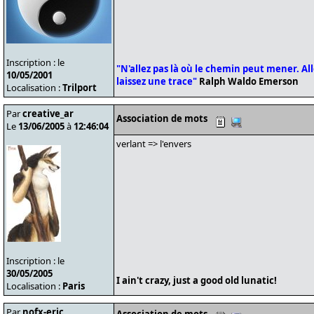
Inscription : le
"N'allez pas là où le chemin peut mener. Alle
10/05/2001
laissez une trace"
Ralph Waldo Emerson
Localisation :
Trilport
Par
creative_ar
Association de mots
Le
13/06/2005
à
12:46:04
verlant => l'envers
Inscription : le
30/05/2005
I ain't crazy, just a good old lunatic!
Localisation :
Paris
Par
nofx-eric