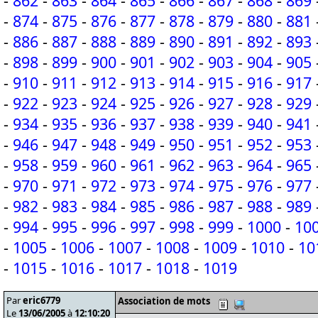
-
862
-
863
-
864
-
865
-
866
-
867
-
868
-
869
-
874
-
875
-
876
-
877
-
878
-
879
-
880
-
881
-
886
-
887
-
888
-
889
-
890
-
891
-
892
-
893
-
898
-
899
-
900
-
901
-
902
-
903
-
904
-
905
-
910
-
911
-
912
-
913
-
914
-
915
-
916
-
917
-
922
-
923
-
924
-
925
-
926
-
927
-
928
-
929
-
934
-
935
-
936
-
937
-
938
-
939
-
940
-
941
-
946
-
947
-
948
-
949
-
950
-
951
-
952
-
953
-
958
-
959
-
960
-
961
-
962
-
963
-
964
-
965
-
970
-
971
-
972
-
973
-
974
-
975
-
976
-
977
-
982
-
983
-
984
-
985
-
986
-
987
-
988
-
989
-
994
-
995
-
996
-
997
-
998
-
999
-
1000
-
10
-
1005
-
1006
-
1007
-
1008
-
1009
-
1010
-
10
-
1015
-
1016
-
1017
-
1018
-
1019
Par
eric6779
Association de mots
Le
13/06/2005
à
12:10:20