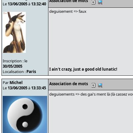
Association de mots
Le
13/06/2005
à
13:32:40
deguisement => faux
Inscription : le
30/05/2005
I ain't crazy, just a good old lunatic!
Localisation :
Paris
Par
Michel
Association de mots
Le
13/06/2005
à
13:33:45
deguisements => des gai's ment là (là cassez vo