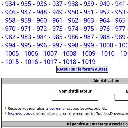
-
934
-
935
-
936
-
937
-
938
-
939
-
940
-
941
-
946
-
947
-
948
-
949
-
950
-
951
-
952
-
953
-
958
-
959
-
960
-
961
-
962
-
963
-
964
-
965
-
970
-
971
-
972
-
973
-
974
-
975
-
976
-
977
-
982
-
983
-
984
-
985
-
986
-
987
-
988
-
989
-
994
-
995
-
996
-
997
-
998
-
999
-
1000
-
10
-
1005
-
1006
-
1007
-
1008
-
1009
-
1010
-
10
-
1015
-
1016
-
1017
-
1018
-
1019
Retour sur le forum Autres
Identification
Nom d'utilisateur
M
Recevez vos identifiants
par e-mail
si vous les avez oubliés.
Inscrivez-vous
si vous n'êtes pas encore membre de TousLesDrivers.co
Répondre au message Associatio