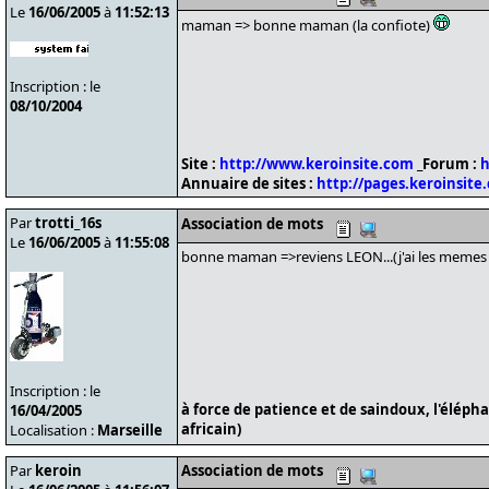
Le
16/06/2005
à
11:52:13
maman => bonne maman (la confiote)
Inscription : le
08/10/2004
Site :
http://www.keroinsite.com
_Forum :
h
Annuaire de sites :
http://pages.keroinsite
Par
trotti_16s
Association de mots
Le
16/06/2005
à
11:55:08
bonne maman =>reviens LEON...(j'ai les memes 
Inscription : le
à force de patience et de saindoux, l'éléph
16/04/2005
africain)
Localisation :
Marseille
Par
keroin
Association de mots