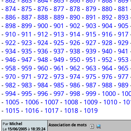
-
862
-
863
-
864
-
865
-
866
-
867
-
868
-
869
-
874
-
875
-
876
-
877
-
878
-
879
-
880
-
881
-
886
-
887
-
888
-
889
-
890
-
891
-
892
-
893
-
898
-
899
-
900
-
901
-
902
-
903
-
904
-
905
-
910
-
911
-
912
-
913
-
914
-
915
-
916
-
917
-
922
-
923
-
924
-
925
-
926
-
927
-
928
-
929
-
934
-
935
-
936
-
937
-
938
-
939
-
940
-
941
-
946
-
947
-
948
-
949
-
950
-
951
-
952
-
953
-
958
-
959
-
960
-
961
-
962
-
963
-
964
-
965
-
970
-
971
-
972
-
973
-
974
-
975
-
976
-
977
-
982
-
983
-
984
-
985
-
986
-
987
-
988
-
989
-
994
-
995
-
996
-
997
-
998
-
999
-
1000
-
10
-
1005
-
1006
-
1007
-
1008
-
1009
-
1010
-
10
-
1015
-
1016
-
1017
-
1018
-
1019
Par
Michel
Association de mots
Le
15/06/2005
à
18:35:24