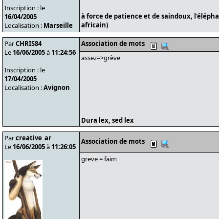
Inscription : le
à force de patience et de saindoux, l'éléph
16/04/2005
africain)
Localisation :
Marseille
Par
CHRIS84
Association de mots
Le
16/06/2005
à
11:24:56
assez=>grève
Inscription : le
17/04/2005
Localisation :
Avignon
Dura lex, sed lex
Par
creative_ar
Association de mots
Le
16/06/2005
à
11:26:05
greve = faim