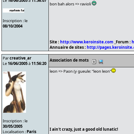
Le
16/06/2005
à
11:56:07
bon bah alors => ravioli
Inscription : le
08/10/2004
Site :
http://www.keroinsite.com
_Forum :
h
Annuaire de sites :
http://pages.keroinsite
Par
creative_ar
Association de mots
Le
16/06/2005
à
11:56:20
leon => Paon (y gueule: "leon leon"
Inscription : le
30/05/2005
I ain't crazy, just a good old lunatic!
Localisation :
Paris