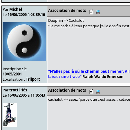
Par
Michel
Association de mots
Le
16/06/2005
à
08:39:16
Dauphin => Cachalot
" je me cache à l'eau parceque j'ai le dos fin c'est
Inscription : le
"N'allez pas là où le chemin peut mener. Alle
10/05/2001
laissez une trace"
Ralph Waldo Emerson
Localisation :
Trilport
Par
trotti_16s
Association de mots
Le
16/06/2005
à
11:05:43
cachalot => assez (parce que c'est assez... cétacé