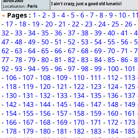
30/05/2005
I ain't crazy, just a good old lunatic!
Localisation :
Paris
Pages :
1
-
2
-
3
-
4
-
5
-
6
-
7
-
8
-
9
-
10
-
1
-
17
-
18
-
19
-
20
-
21
-
22
-
23
-
24
-
25
-
26
-
32
-
33
-
34
-
35
-
36
-
37
-
38
-
39
-
40
-
41
-
4
47
-
48
-
49
-
50
-
51
-
52
-
53
-
54
-
55
-
56
-
5
62
-
63
-
64
-
65
-
66
-
67
-
68
-
69
-
70
-
71
-
7
77
-
78
-
79
-
80
-
81
-
82
-
83
-
84
-
85
-
86
-
8
92
-
93
-
94
-
95
-
96
-
97
-
98
-
99
-
100
-
101
-
106
-
107
-
108
-
109
-
110
-
111
-
112
-
113
-
118
-
119
-
120
-
121
-
122
-
123
-
124
-
125
-
130
-
131
-
132
-
133
-
134
-
135
-
136
-
137
-
142
-
143
-
144
-
145
-
146
-
147
-
148
-
149
-
154
-
155
-
156
-
157
-
158
-
159
-
160
-
161
-
166
-
167
-
168
-
169
-
170
-
171
-
172
-
173
-
178
-
179
-
180
-
181
-
182
-
183
-
184
-
185