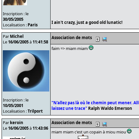
Inscription : le
30/05/2005
I ain't crazy, just a good old lunatic!
Localisation :
Paris
Par
Michel
Association de mots
Le
16/06/2005
à
11:41:58
faim => miam miam
Inscription : le
"N'allez pas là où le chemin peut mener. Alle
10/05/2001
laissez une trace"
Ralph Waldo Emerson
Localisation :
Trilport
Par
keroin
Association de mots
Le
16/06/2005
à
11:43:06
miam miam c'est un copain à miou miou