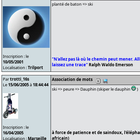
planté de baton => ski
Inscription : le
"N'allez pas là où le chemin peut mener. Alle
10/05/2001
laissez une trace"
Ralph Waldo Emerson
Localisation :
Trilport
Par
trotti_16s
Association de mots
Le
15/06/2005
à
18:44:44
ski => peure => Dauphin (skiper le dauphin
)
Inscription : le
à force de patience et de saindoux, l'éléph
16/04/2005
africain)
Localisation :
Marseille