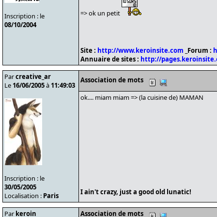
=> ok un petit
Inscription : le
08/10/2004
Site :
http://www.keroinsite.com
_Forum :
h
Annuaire de sites :
http://pages.keroinsite
Par
creative_ar
Association de mots
Le
16/06/2005
à
11:49:03
ok.... miam miam => (la cuisine de) MAMAN
Inscription : le
30/05/2005
I ain't crazy, just a good old lunatic!
Localisation :
Paris
Par
keroin
Association de mots