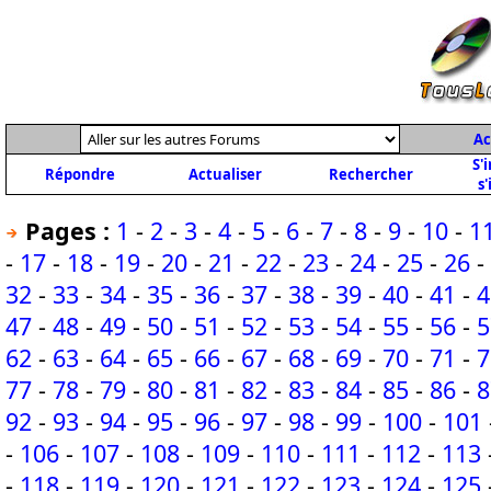
Ac
S'
Répondre
Actualiser
Rechercher
s'
Pages :
1
-
2
-
3
-
4
-
5
-
6
-
7
-
8
-
9
-
10
-
1
-
17
-
18
-
19
-
20
-
21
-
22
-
23
-
24
-
25
-
26
-
32
-
33
-
34
-
35
-
36
-
37
-
38
-
39
-
40
-
41
-
4
47
-
48
-
49
-
50
-
51
-
52
-
53
-
54
-
55
-
56
-
5
62
-
63
-
64
-
65
-
66
-
67
-
68
-
69
-
70
-
71
-
7
77
-
78
-
79
-
80
-
81
-
82
-
83
-
84
-
85
-
86
-
8
92
-
93
-
94
-
95
-
96
-
97
-
98
-
99
-
100
-
101
-
106
-
107
-
108
-
109
-
110
-
111
-
112
-
113
-
118
-
119
-
120
-
121
-
122
-
123
-
124
-
125