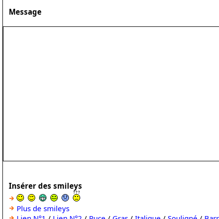
Message
Insérer des smileys
Plus de smileys
Lien N°1
/
Lien N°2
/
Puce
/
Gras
/
Italique
/
Souligné
/
Bar