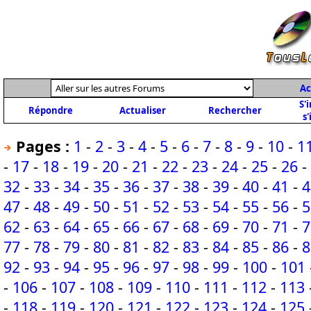
Ac
S'
Répondre
Actualiser
Rechercher
s'
Pages :
1
-
2
-
3
-
4
-
5
-
6
-
7
-
8
-
9
-
10
-
1
-
17
-
18
-
19
-
20
-
21
-
22
-
23
-
24
-
25
-
26
-
32
-
33
-
34
-
35
-
36
-
37
-
38
-
39
-
40
-
41
-
4
47
-
48
-
49
-
50
-
51
-
52
-
53
-
54
-
55
-
56
-
5
62
-
63
-
64
-
65
-
66
-
67
-
68
-
69
-
70
-
71
-
7
77
-
78
-
79
-
80
-
81
-
82
-
83
-
84
-
85
-
86
-
8
92
-
93
-
94
-
95
-
96
-
97
-
98
-
99
-
100
-
101
-
106
-
107
-
108
-
109
-
110
-
111
-
112
-
113
-
118
-
119
-
120
-
121
-
122
-
123
-
124
-
125