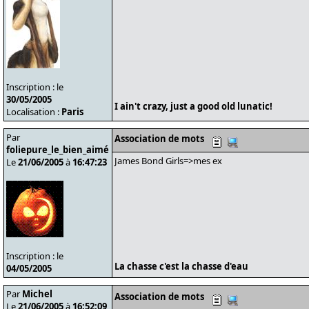
Inscription : le
30/05/2005
I ain't crazy, just a good old lunatic!
Localisation :
Paris
Par
Association de mots
foliepure_le_bien_aimé
James Bond Girls=>mes ex
Le
21/06/2005
à
16:47:23
Inscription : le
La chasse c'est la chasse d'eau
04/05/2005
Par
Michel
Association de mots
Le
21/06/2005
à
16:52:09