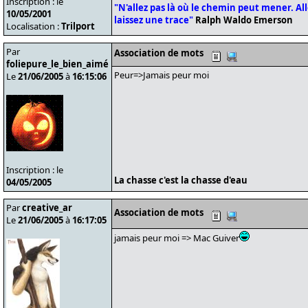
Inscription : le
"N'allez pas là où le chemin peut mener. Alle
10/05/2001
laissez une trace"
Ralph Waldo Emerson
Localisation :
Trilport
Par
Association de mots
foliepure_le_bien_aimé
Peur=>Jamais peur moi
Le
21/06/2005
à
16:15:06
Inscription : le
La chasse c'est la chasse d'eau
04/05/2005
Par
creative_ar
Association de mots
Le
21/06/2005
à
16:17:05
jamais peur moi => Mac Guiver