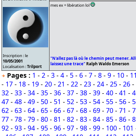
mes ex = libération lol
Inscription : le
"N'allez pas là où le chemin peut mener. Alle
10/05/2001
laissez une trace"
Ralph Waldo Emerson
Localisation :
Trilport
Pages :
1
-
2
-
3
-
4
-
5
-
6
-
7
-
8
-
9
-
10
-
1
-
17
-
18
-
19
-
20
-
21
-
22
-
23
-
24
-
25
-
26
-
32
-
33
-
34
-
35
-
36
-
37
-
38
-
39
-
40
-
41
-
4
47
-
48
-
49
-
50
-
51
-
52
-
53
-
54
-
55
-
56
-
5
62
-
63
-
64
-
65
-
66
-
67
-
68
-
69
-
70
-
71
-
7
77
-
78
-
79
-
80
-
81
-
82
-
83
-
84
-
85
-
86
-
8
92
-
93
-
94
-
95
-
96
-
97
-
98
-
99
-
100
-
101