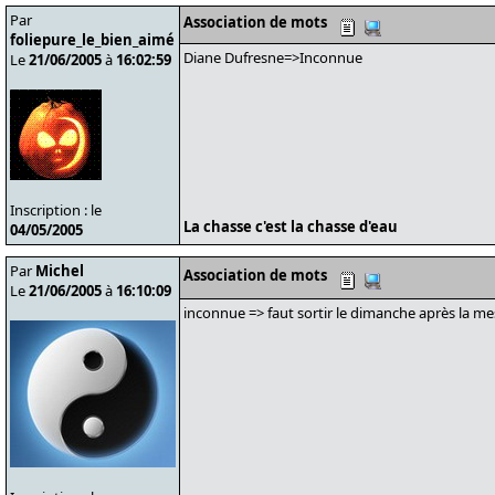
Par
Association de mots
foliepure_le_bien_aimé
Diane Dufresne=>Inconnue
Le
21/06/2005
à
16:02:59
Inscription : le
La chasse c'est la chasse d'eau
04/05/2005
Par
Michel
Association de mots
Le
21/06/2005
à
16:10:09
inconnue => faut sortir le dimanche après la me