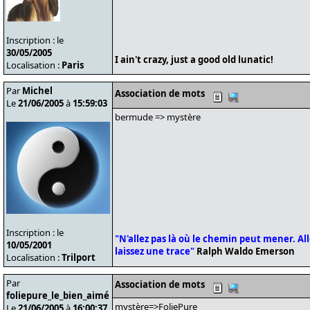
Inscription : le
30/05/2005
I ain't crazy, just a good old lunatic!
Localisation :
Paris
Par
Michel
Association de mots
Le
21/06/2005
à
15:59:03
bermude => mystère
Inscription : le
"N'allez pas là où le chemin peut mener. Alle
10/05/2001
laissez une trace"
Ralph Waldo Emerson
Localisation :
Trilport
Par
Association de mots
foliepure_le_bien_aimé
mystère=>FoliePure
Le
21/06/2005
à
16:00:37