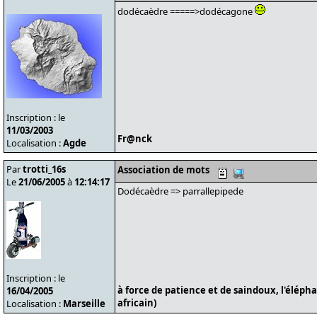
dodécaèdre =====>dodécagone
Inscription : le
11/03/2003
Fr@nck
Localisation :
Agde
Par
trotti_16s
Association de mots
Le
21/06/2005
à
12:14:17
Dodécaèdre => parrallepipede
Inscription : le
à force de patience et de saindoux, l'éléph
16/04/2005
africain)
Localisation :
Marseille