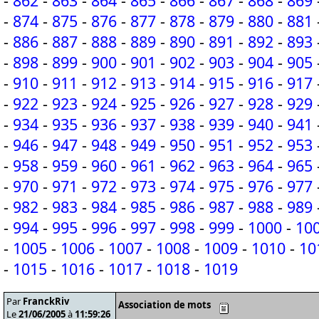
-
862
-
863
-
864
-
865
-
866
-
867
-
868
-
869
-
874
-
875
-
876
-
877
-
878
-
879
-
880
-
881
-
886
-
887
-
888
-
889
-
890
-
891
-
892
-
893
-
898
-
899
-
900
-
901
-
902
-
903
-
904
-
905
-
910
-
911
-
912
-
913
-
914
-
915
-
916
-
917
-
922
-
923
-
924
-
925
-
926
-
927
-
928
-
929
-
934
-
935
-
936
-
937
-
938
-
939
-
940
-
941
-
946
-
947
-
948
-
949
-
950
-
951
-
952
-
953
-
958
-
959
-
960
-
961
-
962
-
963
-
964
-
965
-
970
-
971
-
972
-
973
-
974
-
975
-
976
-
977
-
982
-
983
-
984
-
985
-
986
-
987
-
988
-
989
-
994
-
995
-
996
-
997
-
998
-
999
-
1000
-
10
-
1005
-
1006
-
1007
-
1008
-
1009
-
1010
-
10
-
1015
-
1016
-
1017
-
1018
-
1019
Par
FranckRiv
Association de mots
Le
21/06/2005
à
11:59:26