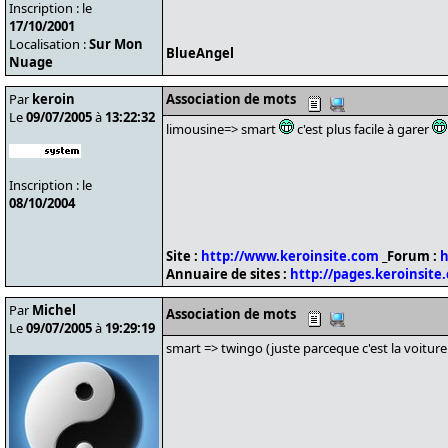
Inscription : le
17/10/2001
Localisation :
Sur Mon
BlueAngel
Nuage
Par
keroin
Association de mots
Le
09/07/2005
à
13:22:32
limousine=> smart
c'est plus facile à garer
Inscription : le
08/10/2004
Site :
http://www.keroinsite.com
_Forum :
h
Annuaire de sites :
http://pages.keroinsite
Par
Michel
Association de mots
Le
09/07/2005
à
19:29:19
smart => twingo (juste parceque c'est la voitu