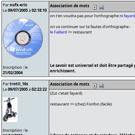
Par
nofx-eric
Association de mots
Le
09/07/2005
à
02:18:10
on t'en voudra pas pour l'orthographe ni
fayar
on va continuer sur ta fautes d'orthographe :
le Faillard
=> restaurant
Le savoir est universel et doit être partagé
Inscription : le
enrichissent.
21/02/2004
Par
trotti_16s
Association de mots
Le
09/07/2005
à
02:22:22
(Zut c'etait fayard)
restaurant => (chez) Fonfon (facile)
Inscription : le