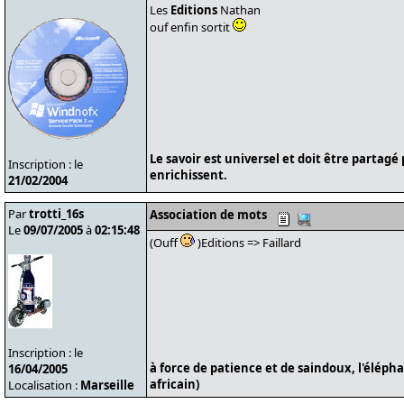
Les
Editions
Nathan
ouf enfin sortit
Le savoir est universel et doit être partagé
Inscription : le
enrichissent.
21/02/2004
Par
trotti_16s
Association de mots
Le
09/07/2005
à
02:15:48
(Ouff
)Editions => Faillard
Inscription : le
à force de patience et de saindoux, l'éléph
16/04/2005
africain)
Localisation :
Marseille