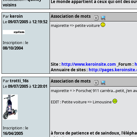
Le monde appartient à ceux qui ont des ouvr
voisins
Par
keroin
Association de mots
Le
09/07/2005
à
12:19:52
majorette => petite voiture
Inscription : le
08/10/2004
Site :
http://www.keroinsite.com
_Forum :
h
Annuaire de sites :
http://pages.keroinsite
Par
trotti_16s
Association de mots
Le
09/07/2005
à
12:20:01
majorette = > Porsche( 911 carréra...petit, j'en av
EDIT : Petite voiture => Limousine
Inscription : le
à force de patience et de saindoux, l'éléph
16/04/2005