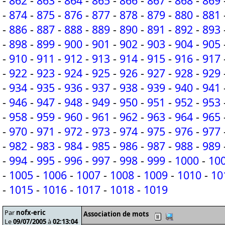
-
862
-
863
-
864
-
865
-
866
-
867
-
868
-
869
-
874
-
875
-
876
-
877
-
878
-
879
-
880
-
881
-
886
-
887
-
888
-
889
-
890
-
891
-
892
-
893
-
898
-
899
-
900
-
901
-
902
-
903
-
904
-
905
-
910
-
911
-
912
-
913
-
914
-
915
-
916
-
917
-
922
-
923
-
924
-
925
-
926
-
927
-
928
-
929
-
934
-
935
-
936
-
937
-
938
-
939
-
940
-
941
-
946
-
947
-
948
-
949
-
950
-
951
-
952
-
953
-
958
-
959
-
960
-
961
-
962
-
963
-
964
-
965
-
970
-
971
-
972
-
973
-
974
-
975
-
976
-
977
-
982
-
983
-
984
-
985
-
986
-
987
-
988
-
989
-
994
-
995
-
996
-
997
-
998
-
999
-
1000
-
10
-
1005
-
1006
-
1007
-
1008
-
1009
-
1010
-
10
-
1015
-
1016
-
1017
-
1018
-
1019
Par
nofx-eric
Association de mots
Le
09/07/2005
à
02:13:04