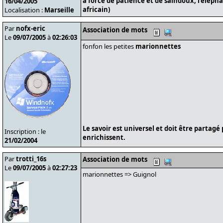
à force de patience et de saindoux, l'éléph
16/04/2005
africain)
Localisation :
Marseille
Par
nofx-eric
Association de mots
Le
09/07/2005
à
02:26:03
fonfon les petites
marionnettes
Le savoir est universel et doit être partagé
Inscription : le
enrichissent.
21/02/2004
Par
trotti_16s
Association de mots
Le
09/07/2005
à
02:27:23
marionnettes => Guignol