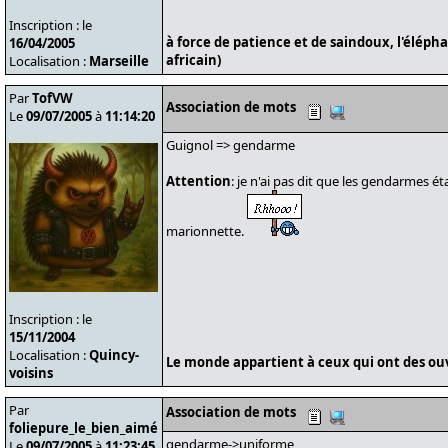
Inscription : le
à force de patience et de saindoux, l'éléph
16/04/2005
africain)
Localisation :
Marseille
Par
TofVW
Association de mots
Le
09/07/2005
à
11:14:20
Guignol => gendarme
Attention
: je n'ai pas dit que les gendarmes éta
marionnette.
Inscription : le
15/11/2004
Localisation :
Quincy-
Le monde appartient à ceux qui ont des ouvr
voisins
Par
Association de mots
foliepure_le_bien_aimé
gendarme->uniforme
Le
09/07/2005
à
11:23:45