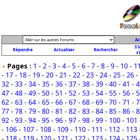
Ac
S'
Répondre
Actualiser
Rechercher
s'
Pages :
1
-
2
-
3
-
4
-
5
-
6
-
7
-
8
-
9
-
10
-
1
-
17
-
18
-
19
-
20
-
21
-
22
-
23
-
24
-
25
-
26
-
32
-
33
-
34
-
35
-
36
-
37
-
38
-
39
-
40
-
41
-
4
47
-
48
-
49
-
50
-
51
-
52
-
53
-
54
-
55
-
56
-
5
62
-
63
-
64
-
65
-
66
-
67
-
68
-
69
-
70
-
71
-
7
77
-
78
-
79
-
80
-
81
-
82
-
83
-
84
-
85
-
86
-
8
92
-
93
-
94
-
95
-
96
-
97
-
98
-
99
-
100
-
101
-
106
-
107
-
108
-
109
-
110
-
111
-
112
-
113
-
118
-
119
-
120
-
121
-
122
-
123
-
124
-
125