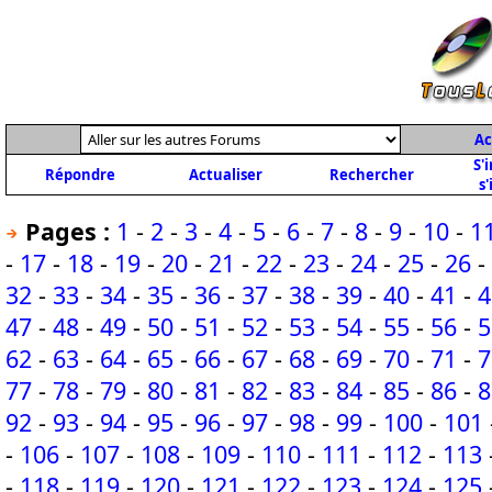
Ac
S'
Répondre
Actualiser
Rechercher
s'
Pages :
1
-
2
-
3
-
4
-
5
-
6
-
7
-
8
-
9
-
10
-
1
-
17
-
18
-
19
-
20
-
21
-
22
-
23
-
24
-
25
-
26
-
32
-
33
-
34
-
35
-
36
-
37
-
38
-
39
-
40
-
41
-
4
47
-
48
-
49
-
50
-
51
-
52
-
53
-
54
-
55
-
56
-
5
62
-
63
-
64
-
65
-
66
-
67
-
68
-
69
-
70
-
71
-
7
77
-
78
-
79
-
80
-
81
-
82
-
83
-
84
-
85
-
86
-
8
92
-
93
-
94
-
95
-
96
-
97
-
98
-
99
-
100
-
101
-
106
-
107
-
108
-
109
-
110
-
111
-
112
-
113
-
118
-
119
-
120
-
121
-
122
-
123
-
124
-
125