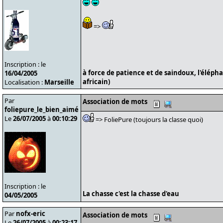
=>
Inscription : le
à force de patience et de saindoux, l'éléph
16/04/2005
africain)
Localisation :
Marseille
Par
Association de mots
foliepure_le_bien_aimé
Le
26/07/2005
à
00:10:29
=> FoliePure (toujours la classe quoi)
Inscription : le
La chasse c'est la chasse d'eau
04/05/2005
Par
nofx-eric
Association de mots
Le
26/07/2005
à
00:23:17