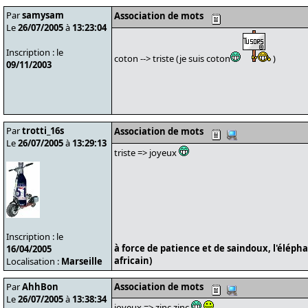
Par
samysam
Association de mots
Le
26/07/2005
à
13:23:04
Inscription : le
coton --> triste (je suis coton
)
09/11/2003
Par
trotti_16s
Association de mots
Le
26/07/2005
à
13:29:13
triste => joyeux
Inscription : le
à force de patience et de saindoux, l'éléph
16/04/2005
africain)
Localisation :
Marseille
Par
AhhBon
Association de mots
Le
26/07/2005
à
13:38:34
joyeux => zinc zinc