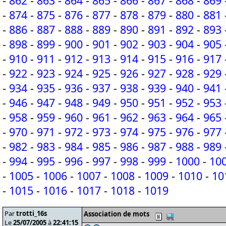
-
862
-
863
-
864
-
865
-
866
-
867
-
868
-
869
-
874
-
875
-
876
-
877
-
878
-
879
-
880
-
881
-
886
-
887
-
888
-
889
-
890
-
891
-
892
-
893
-
898
-
899
-
900
-
901
-
902
-
903
-
904
-
905
-
910
-
911
-
912
-
913
-
914
-
915
-
916
-
917
-
922
-
923
-
924
-
925
-
926
-
927
-
928
-
929
-
934
-
935
-
936
-
937
-
938
-
939
-
940
-
941
-
946
-
947
-
948
-
949
-
950
-
951
-
952
-
953
-
958
-
959
-
960
-
961
-
962
-
963
-
964
-
965
-
970
-
971
-
972
-
973
-
974
-
975
-
976
-
977
-
982
-
983
-
984
-
985
-
986
-
987
-
988
-
989
-
994
-
995
-
996
-
997
-
998
-
999
-
1000
-
10
-
1005
-
1006
-
1007
-
1008
-
1009
-
1010
-
10
-
1015
-
1016
-
1017
-
1018
-
1019
Par
trotti_16s
Association de mots
Le
25/07/2005
à
22:41:15