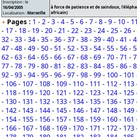
Inscription : le
à force de patience et de saindoux, l'éléph
16/04/2005
africain)
Localisation :
Marseille
Pages :
1
-
2
-
3
-
4
-
5
-
6
-
7
-
8
-
9
-
10
-
1
-
17
-
18
-
19
-
20
-
21
-
22
-
23
-
24
-
25
-
26
-
32
-
33
-
34
-
35
-
36
-
37
-
38
-
39
-
40
-
41
-
4
47
-
48
-
49
-
50
-
51
-
52
-
53
-
54
-
55
-
56
-
5
62
-
63
-
64
-
65
-
66
-
67
-
68
-
69
-
70
-
71
-
7
77
-
78
-
79
-
80
-
81
-
82
-
83
-
84
-
85
-
86
-
8
92
-
93
-
94
-
95
-
96
-
97
-
98
-
99
-
100
-
101
-
106
-
107
-
108
-
109
-
110
-
111
-
112
-
113
-
118
-
119
-
120
-
121
-
122
-
123
-
124
-
125
-
130
-
131
-
132
-
133
-
134
-
135
-
136
-
137
-
142
-
143
-
144
-
145
-
146
-
147
-
148
-
149
-
154
-
155
-
156
-
157
-
158
-
159
-
160
-
161
-
166
-
167
-
168
-
169
-
170
-
171
-
172
-
173
-
178
-
179
-
180
-
181
-
182
-
183
-
184
-
185