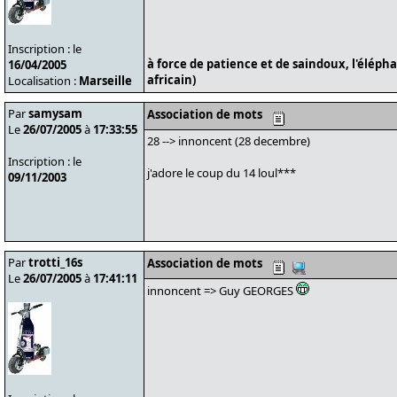
Inscription : le
à force de patience et de saindoux, l'éléph
16/04/2005
africain)
Localisation :
Marseille
Par
samysam
Association de mots
Le
26/07/2005
à
17:33:55
28 --> innoncent (28 decembre)
Inscription : le
j'adore le coup du 14 loul***
09/11/2003
Par
trotti_16s
Association de mots
Le
26/07/2005
à
17:41:11
innoncent => Guy GEORGES