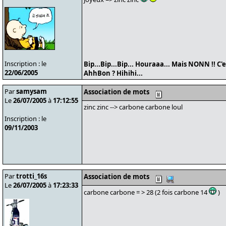
Inscription : le
Bip...Bip...Bip... Houraaa... Mais NONN !! C
22/06/2005
AhhBon ? Hihihi...
Par
samysam
Association de mots
Le
26/07/2005
à
17:12:55
zinc zinc --> carbone carbone loul
Inscription : le
09/11/2003
Par
trotti_16s
Association de mots
Le
26/07/2005
à
17:23:33
carbone carbone = > 28 (2 fois carbone 14
)