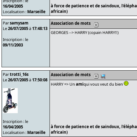
Inscription : le
à force de patience et de saindoux, l'éléph
16/04/2005
africain)
Localisation :
Marseille
Par
samysam
Association de mots
Le
26/07/2005
à
17:48:13
GEORGES --> HARRY (copain HARRY!!)
Inscription : le
09/11/2003
Par
trotti_16s
Association de mots
Le
26/07/2005
à
17:50:08
HARRY => Un
ami
qui vous veut du bien
Inscription : le
à force de patience et de saindoux, l'éléph
16/04/2005
africain)
Localisation :
Marseille