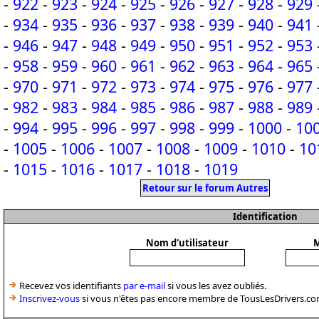
-
922
-
923
-
924
-
925
-
926
-
927
-
928
-
929
-
934
-
935
-
936
-
937
-
938
-
939
-
940
-
941
-
946
-
947
-
948
-
949
-
950
-
951
-
952
-
953
-
958
-
959
-
960
-
961
-
962
-
963
-
964
-
965
-
970
-
971
-
972
-
973
-
974
-
975
-
976
-
977
-
982
-
983
-
984
-
985
-
986
-
987
-
988
-
989
-
994
-
995
-
996
-
997
-
998
-
999
-
1000
-
10
-
1005
-
1006
-
1007
-
1008
-
1009
-
1010
-
10
-
1015
-
1016
-
1017
-
1018
-
1019
Retour sur le forum Autres
Identification
Nom d'utilisateur
M
Recevez vos identifiants
par e-mail
si vous les avez oubliés.
Inscrivez-vous
si vous n'êtes pas encore membre de TousLesDrivers.co