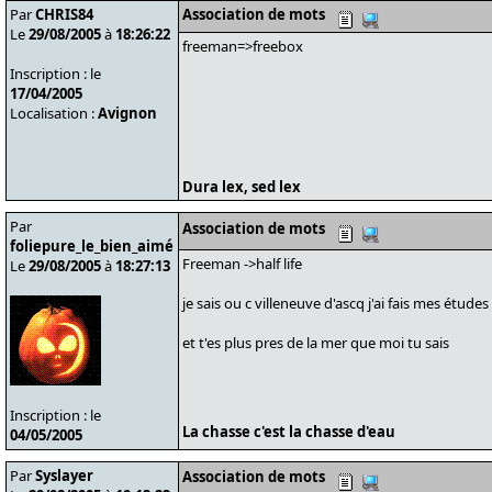
Par
CHRIS84
Association de mots
Le
29/08/2005
à
18:26:22
freeman=>freebox
Inscription : le
17/04/2005
Localisation :
Avignon
Dura lex, sed lex
Par
Association de mots
foliepure_le_bien_aimé
Freeman ->half life
Le
29/08/2005
à
18:27:13
je sais ou c villeneuve d'ascq j'ai fais mes études
et t'es plus pres de la mer que moi tu sais
Inscription : le
La chasse c'est la chasse d'eau
04/05/2005
Par
Syslayer
Association de mots