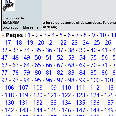
Inscription : le
à force de patience et de saindoux, l'éléph
16/04/2005
africain)
Localisation :
Marseille
Pages :
1
-
2
-
3
-
4
-
5
-
6
-
7
-
8
-
9
-
10
-
1
-
17
-
18
-
19
-
20
-
21
-
22
-
23
-
24
-
25
-
26
-
32
-
33
-
34
-
35
-
36
-
37
-
38
-
39
-
40
-
41
-
4
47
-
48
-
49
-
50
-
51
-
52
-
53
-
54
-
55
-
56
-
5
62
-
63
-
64
-
65
-
66
-
67
-
68
-
69
-
70
-
71
-
7
77
-
78
-
79
-
80
-
81
-
82
-
83
-
84
-
85
-
86
-
8
92
-
93
-
94
-
95
-
96
-
97
-
98
-
99
-
100
-
101
-
106
-
107
-
108
-
109
-
110
-
111
-
112
-
113
-
118
-
119
-
120
-
121
-
122
-
123
-
124
-
125
-
130
-
131
-
132
-
133
-
134
-
135
-
136
-
137
-
142
-
143
-
144
-
145
-
146
-
147
-
148
-
149