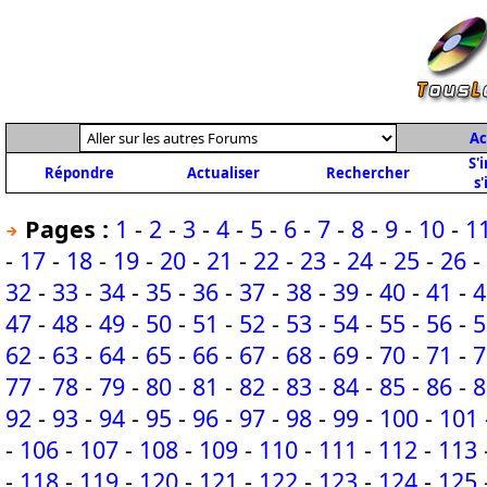
Ac
S'
Répondre
Actualiser
Rechercher
s'
Pages :
1
-
2
-
3
-
4
-
5
-
6
-
7
-
8
-
9
-
10
-
1
-
17
-
18
-
19
-
20
-
21
-
22
-
23
-
24
-
25
-
26
-
32
-
33
-
34
-
35
-
36
-
37
-
38
-
39
-
40
-
41
-
4
47
-
48
-
49
-
50
-
51
-
52
-
53
-
54
-
55
-
56
-
5
62
-
63
-
64
-
65
-
66
-
67
-
68
-
69
-
70
-
71
-
7
77
-
78
-
79
-
80
-
81
-
82
-
83
-
84
-
85
-
86
-
8
92
-
93
-
94
-
95
-
96
-
97
-
98
-
99
-
100
-
101
-
106
-
107
-
108
-
109
-
110
-
111
-
112
-
113
-
118
-
119
-
120
-
121
-
122
-
123
-
124
-
125