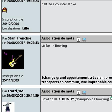
Le
29/08/2005
à
19:13:23
half life > counter strike
Inscription : le
24/12/2004
Localisation :
Lille
Par
Stan_Frenchie
Association de mots
Le
29/08/2005
à
19:27:43
strike --> Bowling
Inscription : le
Echange grand appartement très clair, pro
25/11/2003
transports en commun, vue imprenable cont
Par
trotti_16s
Association de mots
Le
29/08/2005
à
20:14:59
Bowling => Al
BUNDY
(champion de bowling)