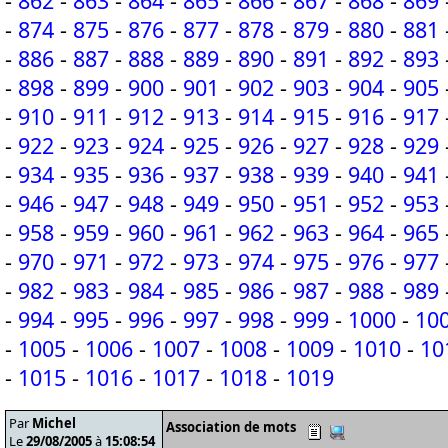
-
862
-
863
-
864
-
865
-
866
-
867
-
868
-
869
-
874
-
875
-
876
-
877
-
878
-
879
-
880
-
881
-
886
-
887
-
888
-
889
-
890
-
891
-
892
-
893
-
898
-
899
-
900
-
901
-
902
-
903
-
904
-
905
-
910
-
911
-
912
-
913
-
914
-
915
-
916
-
917
-
922
-
923
-
924
-
925
-
926
-
927
-
928
-
929
-
934
-
935
-
936
-
937
-
938
-
939
-
940
-
941
-
946
-
947
-
948
-
949
-
950
-
951
-
952
-
953
-
958
-
959
-
960
-
961
-
962
-
963
-
964
-
965
-
970
-
971
-
972
-
973
-
974
-
975
-
976
-
977
-
982
-
983
-
984
-
985
-
986
-
987
-
988
-
989
-
994
-
995
-
996
-
997
-
998
-
999
-
1000
-
10
-
1005
-
1006
-
1007
-
1008
-
1009
-
1010
-
10
-
1015
-
1016
-
1017
-
1018
-
1019
Par
Michel
Association de mots
Le
29/08/2005
à
15:08:54