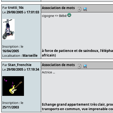
Par
trotti_16s
Association de mots
Le
29/08/2005
à
17:01:03
cigogne => Bébé
Inscription : le
à force de patience et de saindoux, l'éléph
16/04/2005
africain)
Localisation :
Marseille
Par
Stan_Frenchie
Association de mots
Le
29/08/2005
à
17:19:34
Actrice ...
Inscription : le
Echange grand appartement très clair, pro
25/11/2003
transports en commun, vue imprenable cont