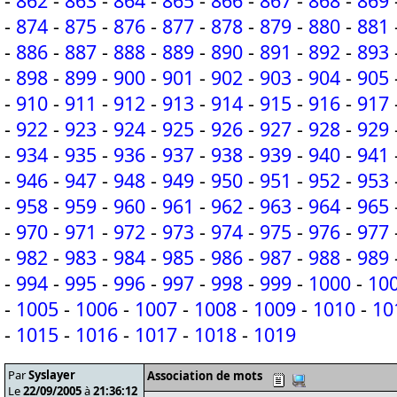
-
862
-
863
-
864
-
865
-
866
-
867
-
868
-
869
-
874
-
875
-
876
-
877
-
878
-
879
-
880
-
881
-
886
-
887
-
888
-
889
-
890
-
891
-
892
-
893
-
898
-
899
-
900
-
901
-
902
-
903
-
904
-
905
-
910
-
911
-
912
-
913
-
914
-
915
-
916
-
917
-
922
-
923
-
924
-
925
-
926
-
927
-
928
-
929
-
934
-
935
-
936
-
937
-
938
-
939
-
940
-
941
-
946
-
947
-
948
-
949
-
950
-
951
-
952
-
953
-
958
-
959
-
960
-
961
-
962
-
963
-
964
-
965
-
970
-
971
-
972
-
973
-
974
-
975
-
976
-
977
-
982
-
983
-
984
-
985
-
986
-
987
-
988
-
989
-
994
-
995
-
996
-
997
-
998
-
999
-
1000
-
10
-
1005
-
1006
-
1007
-
1008
-
1009
-
1010
-
10
-
1015
-
1016
-
1017
-
1018
-
1019
Par
Syslayer
Association de mots
Le
22/09/2005
à
21:36:12