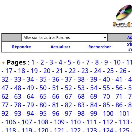
Ac
S'
Répondre
Actualiser
Rechercher
s'
Pages :
1
-
2
-
3
-
4
-
5
-
6
-
7
-
8
-
9
-
10
-
1
-
17
-
18
-
19
-
20
-
21
-
22
-
23
-
24
-
25
-
26
-
32
-
33
-
34
-
35
-
36
-
37
-
38
-
39
-
40
-
41
-
4
47
-
48
-
49
-
50
-
51
-
52
-
53
-
54
-
55
-
56
-
5
62
-
63
-
64
-
65
-
66
-
67
-
68
-
69
-
70
-
71
-
7
77
-
78
-
79
-
80
-
81
-
82
-
83
-
84
-
85
-
86
-
8
92
-
93
-
94
-
95
-
96
-
97
-
98
-
99
-
100
-
101
-
106
-
107
-
108
-
109
-
110
-
111
-
112
-
113
-
118
-
119
-
120
-
121
-
122
-
123
-
124
-
125