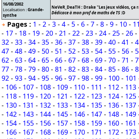
16/08/2002
NeVeR_DeaTH : Drake "Les jeux vidéos, ça 
Localisation :
Grande-
Dédicace à mon prof de maths de TS
:D
synthe
Pages :
1
-
2
-
3
-
4
-
5
-
6
-
7
-
8
-
9
-
10
-
1
-
17
-
18
-
19
-
20
-
21
-
22
-
23
-
24
-
25
-
26
-
32
-
33
-
34
-
35
-
36
-
37
-
38
-
39
-
40
-
41
-
4
47
-
48
-
49
-
50
-
51
-
52
-
53
-
54
-
55
-
56
-
5
62
-
63
-
64
-
65
-
66
-
67
-
68
-
69
-
70
-
71
-
7
77
-
78
-
79
-
80
-
81
-
82
-
83
-
84
-
85
-
86
-
8
92
-
93
-
94
-
95
-
96
-
97
-
98
-
99
-
100
-
101
-
106
-
107
-
108
-
109
-
110
-
111
-
112
-
113
-
118
-
119
-
120
-
121
-
122
-
123
-
124
-
125
-
130
-
131
-
132
-
133
-
134
-
135
-
136
-
137
-
142
-
143
-
144
-
145
-
146
-
147
-
148
-
149
-
154
-
155
-
156
-
157
-
158
-
159
-
160
-
161
-
166
-
167
-
168
-
169
-
170
-
171
-
172
-
173