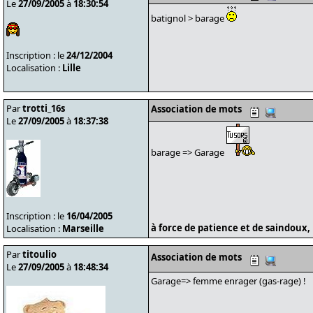
Le
27/09/2005
à
18:30:54
batignol > barage
Inscription : le
24/12/2004
Localisation :
Lille
Par
trotti_16s
Association de mots
Le
27/09/2005
à
18:37:38
barage => Garage
Inscription : le
16/04/2005
à force de patience et de saindoux, 
Localisation :
Marseille
Par
titoulio
Association de mots
Le
27/09/2005
à
18:48:34
Garage=> femme enrager (gas-rage) !