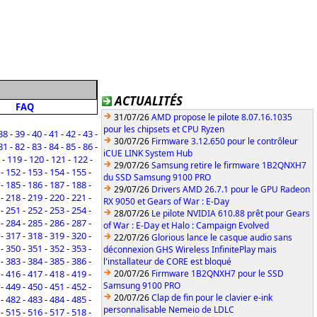
ACTUALITÉS
FAQ
31/07/26
AMD propose le pilote 8.07.16.1035
pour les chipsets et CPU Ryzen
38
-
39
-
40
-
41
-
42
-
43
-
30/07/26
Firmware 3.12.650 pour le contrôleur
81
-
82
-
83
-
84
-
85
-
86
-
iCUE LINK System Hub
-
119
-
120
-
121
-
122
-
29/07/26
Samsung retire le firmware 1B2QNXH7
-
152
-
153
-
154
-
155
-
du SSD Samsung 9100 PRO
-
185
-
186
-
187
-
188
-
29/07/26
Drivers AMD 26.7.1 pour le GPU Radeon
-
218
-
219
-
220
-
221
-
RX 9050 et Gears of War : E-Day
-
251
-
252
-
253
-
254
-
28/07/26
Le pilote NVIDIA 610.88 prêt pour Gears
-
284
-
285
-
286
-
287
-
of War : E-Day et Halo : Campaign Evolved
-
317
-
318
-
319
-
320
-
22/07/26
Glorious lance le casque audio sans
-
350
-
351
-
352
-
353
-
déconnexion GHS Wireless InfinitePlay mais
-
383
-
384
-
385
-
386
-
l'installateur de CORE est bloqué
-
416
-
417
-
418
-
419
-
20/07/26
Firmware 1B2QNXH7 pour le SSD
Samsung 9100 PRO
-
449
-
450
-
451
-
452
-
20/07/26
Clap de fin pour le clavier e-ink
-
482
-
483
-
484
-
485
-
personnalisable Nemeio de LDLC
-
515
-
516
-
517
-
518
-