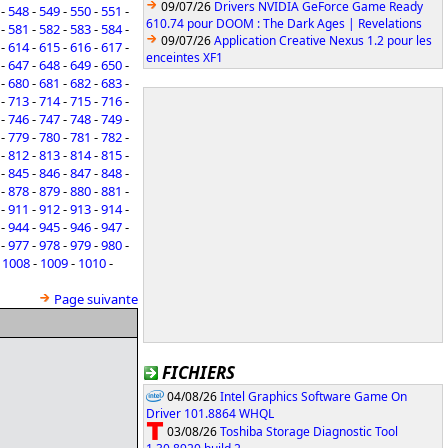
09/07/26
Drivers NVIDIA GeForce Game Ready
-
548
-
549
-
550
-
551
-
610.74 pour DOOM : The Dark Ages | Revelations
-
581
-
582
-
583
-
584
-
09/07/26
Application Creative Nexus 1.2 pour les
-
614
-
615
-
616
-
617
-
enceintes XF1
-
647
-
648
-
649
-
650
-
-
680
-
681
-
682
-
683
-
-
713
-
714
-
715
-
716
-
-
746
-
747
-
748
-
749
-
-
779
-
780
-
781
-
782
-
-
812
-
813
-
814
-
815
-
-
845
-
846
-
847
-
848
-
-
878
-
879
-
880
-
881
-
-
911
-
912
-
913
-
914
-
-
944
-
945
-
946
-
947
-
-
977
-
978
-
979
-
980
-
-
1008
-
1009
-
1010
-
Page suivante
FICHIERS
04/08/26
Intel Graphics Software Game On
Driver 101.8864 WHQL
03/08/26
Toshiba Storage Diagnostic Tool