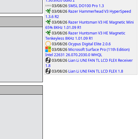
1.30.8920 build 2
03/08/26
SMSL DO100 Pro 1.3
03/08/26
Razer Hammerhead V3 HyperSpeed
1.3.6 R2
03/08/26
Razer Huntsman V3 HE Magnetic Mini
65% 8KHz 1.01.09 R1
03/08/26
Razer Huntsman V3 HE Magnetic
Tenkeyless 8KHz 1.01.09 R1
03/08/26
Ocypus Digital Elite 2.0.6
03/08/26
Microsoft Surface Pro (11th Edition)
Intel 22631 26.070.2030.0 WHQL
03/08/26
Lian Li UNI FAN TL LCD FLEX Receiver
1.8
03/08/26
Lian Li UNI FAN TL LCD FLEX 1.8