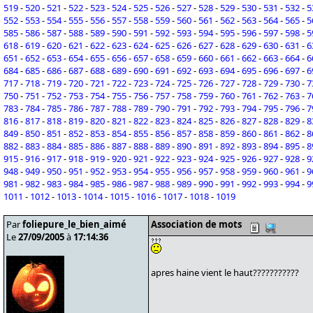
519
-
520
-
521
-
522
-
523
-
524
-
525
-
526
-
527
-
528
-
529
-
530
-
531
-
532
-
5
552
-
553
-
554
-
555
-
556
-
557
-
558
-
559
-
560
-
561
-
562
-
563
-
564
-
565
-
5
585
-
586
-
587
-
588
-
589
-
590
-
591
-
592
-
593
-
594
-
595
-
596
-
597
-
598
-
5
618
-
619
-
620
-
621
-
622
-
623
-
624
-
625
-
626
-
627
-
628
-
629
-
630
-
631
-
6
651
-
652
-
653
-
654
-
655
-
656
-
657
-
658
-
659
-
660
-
661
-
662
-
663
-
664
-
6
684
-
685
-
686
-
687
-
688
-
689
-
690
-
691
-
692
-
693
-
694
-
695
-
696
-
697
-
6
717
-
718
-
719
-
720
-
721
-
722
-
723
-
724
-
725
-
726
-
727
-
728
-
729
-
730
-
7
750
-
751
-
752
-
753
-
754
-
755
-
756
-
757
-
758
-
759
-
760
-
761
-
762
-
763
-
7
783
-
784
-
785
-
786
-
787
-
788
-
789
-
790
-
791
-
792
-
793
-
794
-
795
-
796
-
7
816
-
817
-
818
-
819
-
820
-
821
-
822
-
823
-
824
-
825
-
826
-
827
-
828
-
829
-
8
849
-
850
-
851
-
852
-
853
-
854
-
855
-
856
-
857
-
858
-
859
-
860
-
861
-
862
-
8
882
-
883
-
884
-
885
-
886
-
887
-
888
-
889
-
890
-
891
-
892
-
893
-
894
-
895
-
8
915
-
916
-
917
-
918
-
919
-
920
-
921
-
922
-
923
-
924
-
925
-
926
-
927
-
928
-
9
948
-
949
-
950
-
951
-
952
-
953
-
954
-
955
-
956
-
957
-
958
-
959
-
960
-
961
-
9
981
-
982
-
983
-
984
-
985
-
986
-
987
-
988
-
989
-
990
-
991
-
992
-
993
-
994
-
9
1011
-
1012
-
1013
-
1014
-
1015
-
1016
-
1017
-
1018
-
1019
Par
foliepure_le_bien_aimé
Association de mots
Le
27/09/2005
à
17:14:36
apres haine vient le haut???????????