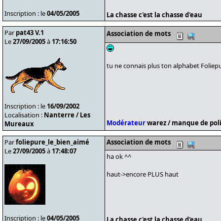
Inscription : le
04/05/2005
La chasse c'est la chasse d'eau
Par
pat43 V.1
Association de mots
Le
27/09/2005
à
17:16:50
tu ne connais plus ton alphabet Foliep
Inscription : le
16/09/2002
Localisation :
Nanterre / Les
Modérateur
warez / manque de poli
Mureaux
Par
foliepure_le_bien_aimé
Association de mots
Le
27/09/2005
à
17:48:07
ha ok ^^
haut->encore PLUS haut
Inscription : le
04/05/2005
La chasse c'est la chasse d'eau