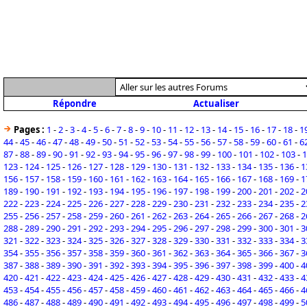
Répondre
Actualiser
Pages :
1
-
2
-
3
-
4
-
5
-
6
-
7
-
8
-
9
-
10
-
11
-
12
-
13
-
14
-
15
-
16
-
17
-
18
-
1
44
-
45
-
46
-
47
-
48
-
49
-
50
-
51
-
52
-
53
-
54
-
55
-
56
-
57
-
58
-
59
-
60
-
61
-
6
87
-
88
-
89
-
90
-
91
-
92
-
93
-
94
-
95
-
96
-
97
-
98
-
99
-
100
-
101
-
102
-
103
-
1
123
-
124
-
125
-
126
-
127
-
128
-
129
-
130
-
131
-
132
-
133
-
134
-
135
-
136
-
1
156
-
157
-
158
-
159
-
160
-
161
-
162
-
163
-
164
-
165
-
166
-
167
-
168
-
169
-
1
189
-
190
-
191
-
192
-
193
-
194
-
195
-
196
-
197
-
198
-
199
-
200
-
201
-
202
-
2
222
-
223
-
224
-
225
-
226
-
227
-
228
-
229
-
230
-
231
-
232
-
233
-
234
-
235
-
2
255
-
256
-
257
-
258
-
259
-
260
-
261
-
262
-
263
-
264
-
265
-
266
-
267
-
268
-
2
288
-
289
-
290
-
291
-
292
-
293
-
294
-
295
-
296
-
297
-
298
-
299
-
300
-
301
-
3
321
-
322
-
323
-
324
-
325
-
326
-
327
-
328
-
329
-
330
-
331
-
332
-
333
-
334
-
3
354
-
355
-
356
-
357
-
358
-
359
-
360
-
361
-
362
-
363
-
364
-
365
-
366
-
367
-
3
387
-
388
-
389
-
390
-
391
-
392
-
393
-
394
-
395
-
396
-
397
-
398
-
399
-
400
-
4
420
-
421
-
422
-
423
-
424
-
425
-
426
-
427
-
428
-
429
-
430
-
431
-
432
-
433
-
4
453
-
454
-
455
-
456
-
457
-
458
-
459
-
460
-
461
-
462
-
463
-
464
-
465
-
466
-
4
486
-
487
-
488
-
489
-
490
-
491
-
492
-
493
-
494
-
495
-
496
-
497
-
498
-
499
-
5