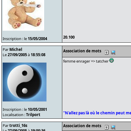
20.100
Inscription : le
15/05/2004
Par
Michel
Association de mots
Le
27/09/2005
à
18:55:08
femme enrager => tatcher
Inscription : le
10/05/2001
"N'allez pas là où le chemin peut men
Localisation :
Trilport
Par
trotti_16s
Association de mots
Le
27/09/2005
à
19:00:36