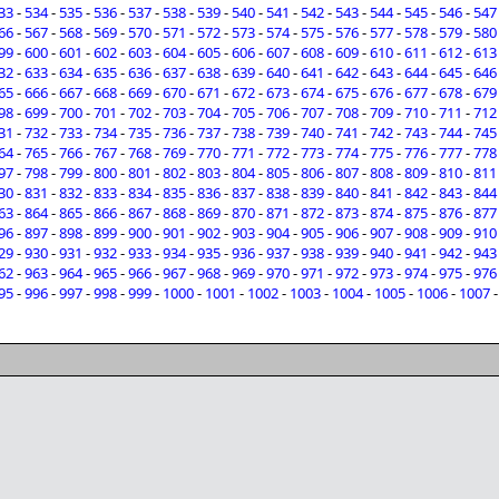
33
-
534
-
535
-
536
-
537
-
538
-
539
-
540
-
541
-
542
-
543
-
544
-
545
-
546
-
547
66
-
567
-
568
-
569
-
570
-
571
-
572
-
573
-
574
-
575
-
576
-
577
-
578
-
579
-
580
99
-
600
-
601
-
602
-
603
-
604
-
605
-
606
-
607
-
608
-
609
-
610
-
611
-
612
-
613
32
-
633
-
634
-
635
-
636
-
637
-
638
-
639
-
640
-
641
-
642
-
643
-
644
-
645
-
646
65
-
666
-
667
-
668
-
669
-
670
-
671
-
672
-
673
-
674
-
675
-
676
-
677
-
678
-
679
98
-
699
-
700
-
701
-
702
-
703
-
704
-
705
-
706
-
707
-
708
-
709
-
710
-
711
-
712
31
-
732
-
733
-
734
-
735
-
736
-
737
-
738
-
739
-
740
-
741
-
742
-
743
-
744
-
745
64
-
765
-
766
-
767
-
768
-
769
-
770
-
771
-
772
-
773
-
774
-
775
-
776
-
777
-
778
97
-
798
-
799
-
800
-
801
-
802
-
803
-
804
-
805
-
806
-
807
-
808
-
809
-
810
-
811
30
-
831
-
832
-
833
-
834
-
835
-
836
-
837
-
838
-
839
-
840
-
841
-
842
-
843
-
844
63
-
864
-
865
-
866
-
867
-
868
-
869
-
870
-
871
-
872
-
873
-
874
-
875
-
876
-
877
96
-
897
-
898
-
899
-
900
-
901
-
902
-
903
-
904
-
905
-
906
-
907
-
908
-
909
-
910
29
-
930
-
931
-
932
-
933
-
934
-
935
-
936
-
937
-
938
-
939
-
940
-
941
-
942
-
943
62
-
963
-
964
-
965
-
966
-
967
-
968
-
969
-
970
-
971
-
972
-
973
-
974
-
975
-
976
95
-
996
-
997
-
998
-
999
-
1000
-
1001
-
1002
-
1003
-
1004
-
1005
-
1006
-
1007