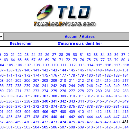
Accueil
/
Autres
Rechercher
S'inscrire ou s'identifier
9
-
20
-
21
-
22
-
23
-
24
-
25
-
26
-
27
-
28
-
29
-
30
-
31
-
32
-
33
-
34
-
35
-
36
-
37
-
2
-
63
-
64
-
65
-
66
-
67
-
68
-
69
-
70
-
71
-
72
-
73
-
74
-
75
-
76
-
77
-
78
-
79
-
80
-
04
-
105
-
106
-
107
-
108
-
109
-
110
-
111
-
112
-
113
-
114
-
115
-
116
-
117
-
118
37
-
138
-
139
-
140
-
141
-
142
-
143
-
144
-
145
-
146
-
147
-
148
-
149
-
150
-
151
70
-
171
-
172
-
173
-
174
-
175
-
176
-
177
-
178
-
179
-
180
-
181
-
182
-
183
-
184
03
-
204
-
205
-
206
-
207
-
208
-
209
-
210
-
211
-
212
-
213
-
214
-
215
-
216
-
217
36
-
237
-
238
-
239
-
240
-
241
-
242
-
243
-
244
-
245
-
246
-
247
-
248
-
249
-
250
69
-
270
-
271
-
272
-
273
-
274
-
275
-
276
-
277
-
278
-
279
-
280
-
281
-
282
-
283
02
-
303
-
304
-
305
-
306
-
307
-
308
-
309
-
310
-
311
-
312
-
313
-
314
-
315
-
316
35
-
336
-
337
-
338
-
339
-
340
-
341
-
342
-
343
-
344
-
345
-
346
-
347
-
348
-
349
68
-
369
-
370
-
371
-
372
-
373
-
374
-
375
-
376
-
377
-
378
-
379
-
380
-
381
-
382
01
-
402
-
403
-
404
-
405
-
406
-
407
-
408
-
409
-
410
-
411
-
412
-
413
-
414
-
415
34
-
435
-
436
-
437
-
438
-
439
-
440
-
441
-
442
-
443
-
444
-
445
-
446
-
447
-
448
67
-
468
-
469
-
470
-
471
-
472
-
473
-
474
-
475
-
476
-
477
-
478
-
479
-
480
-
481
00
-
501
-
502
-
503
-
504
-
505
-
506
-
507
-
508
-
509
-
510
-
511
-
512
-
513
-
514