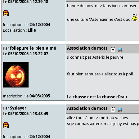
Le
05/10/2005
à
12:39:18
bande de poivrot > faus bien samuser
une culture "Astérixienne c'est quoi
Inscription : le
24/12/2004
Localisation :
Lille
Par
foliepure_le_bien_aimé
Association de mots
Le
05/10/2005
à
13:22:07
Il connait pas Astérix le pauvre
faut bien samuser-> allez tous à poil
Inscription : le
04/05/2005
La chasse c'est la chasse d'eau
Par
Syslayer
Association de mots
Le
05/10/2005
à
13:48:49
allez tous à poil > mort au vaches
si je connais axtérix mais je ny est pas
Inscription : le
24/12/2004