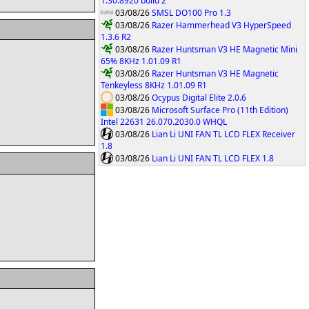
1.30.8920 build 2
03/08/26
SMSL DO100 Pro 1.3
03/08/26
Razer Hammerhead V3 HyperSpeed
1.3.6 R2
03/08/26
Razer Huntsman V3 HE Magnetic Mini
65% 8KHz 1.01.09 R1
03/08/26
Razer Huntsman V3 HE Magnetic
Tenkeyless 8KHz 1.01.09 R1
03/08/26
Ocypus Digital Elite 2.0.6
03/08/26
Microsoft Surface Pro (11th Edition)
Intel 22631 26.070.2030.0 WHQL
03/08/26
Lian Li UNI FAN TL LCD FLEX Receiver
1.8
03/08/26
Lian Li UNI FAN TL LCD FLEX 1.8