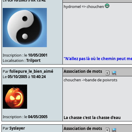
Le
05/10/2005
à
09:13:42
hydromel => chouchen
Inscription : le
10/05/2001
"N'allez pas là où le chemin peut men
Localisation :
Trilport
Par
foliepure_le_bien_aimé
Association de mots
Le
05/10/2005
à
10:40:24
chouchen ->bande de poivrots
Inscription : le
04/05/2005
La chasse c'est la chasse d'eau
Par
Syslayer
Association de mots