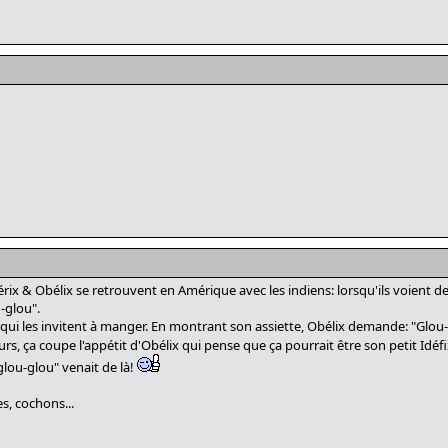
ix & Obélix se retrouvent en Amérique avec les indiens: lorsqu'ils voient d
u-glou".
ns qui les invitent à manger. En montrant son assiette, Obélix demande: "Glou
rs, ça coupe l'appétit d'Obélix qui pense que ça pourrait être son petit Idéfix
glou-glou" venait de là!
s, cochons...