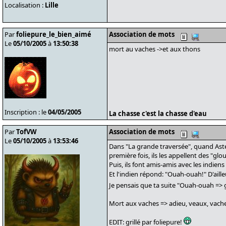
Localisation :
Lille
Par
foliepure_le_bien_aimé
Association de mots
Le
05/10/2005
à
13:50:38
mort au vaches ->et aux thons
Inscription : le
04/05/2005
La chasse c'est la chasse d'eau
Par
TofVW
Association de mots
Le
05/10/2005
à
13:53:46
Dans "La grande traversée", quand Astér
première fois, ils les appellent des "glo
Puis, ils font amis-amis avec les indie
Et l'indien répond: "Ouah-ouah!" D'ailleu
Je pensais que ta suite "Ouah-ouah => 
Mort aux vaches => adieu, veaux, vache
EDIT: grillé par foliepure!