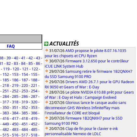
ACTUALITÉS
FAQ
31/07/26
AMD propose le pilote 8.07.16.1035
pour les chipsets et CPU Ryzen
38
-
39
-
40
-
41
-
42
-
43
-
30/07/26
Firmware 3.12.650 pour le contrôleur
81
-
82
-
83
-
84
-
85
-
86
-
iCUE LINK System Hub
-
119
-
120
-
121
-
122
-
29/07/26
Samsung retire le firmware 1B2QNXH7
-
152
-
153
-
154
-
155
-
du SSD Samsung 9100 PRO
-
185
-
186
-
187
-
188
-
29/07/26
Drivers AMD 26.7.1 pour le GPU Radeon
-
218
-
219
-
220
-
221
-
RX 9050 et Gears of War : E-Day
-
251
-
252
-
253
-
254
-
28/07/26
Le pilote NVIDIA 610.88 prêt pour Gears
-
284
-
285
-
286
-
287
-
of War : E-Day et Halo : Campaign Evolved
-
317
-
318
-
319
-
320
-
22/07/26
Glorious lance le casque audio sans
-
350
-
351
-
352
-
353
-
déconnexion GHS Wireless InfinitePlay mais
-
383
-
384
-
385
-
386
-
l'installateur de CORE est bloqué
-
416
-
417
-
418
-
419
-
20/07/26
Firmware 1B2QNXH7 pour le SSD
Samsung 9100 PRO
-
449
-
450
-
451
-
452
-
20/07/26
Clap de fin pour le clavier e-ink
-
482
-
483
-
484
-
485
-
personnalisable Nemeio de LDLC
-
515
-
516
-
517
-
518
-