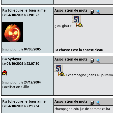
Par
foliepure_le_bien_aimé
Association de mots
Le
04/10/2005
à
23:01:22
glou glou->
Inscription : le
04/05/2005
La chasse c'est la chasse d'eau
Par
Syslayer
Association de mots
Le
04/10/2005
à
23:07:30
> champagne ( dans 18 jours vo
Inscription : le
24/12/2004
Localisation :
Lille
Par
foliepure_le_bien_aimé
Association de mots
Le
04/10/2005
à
23:13:54
champagne->du jus de pomme ca ira