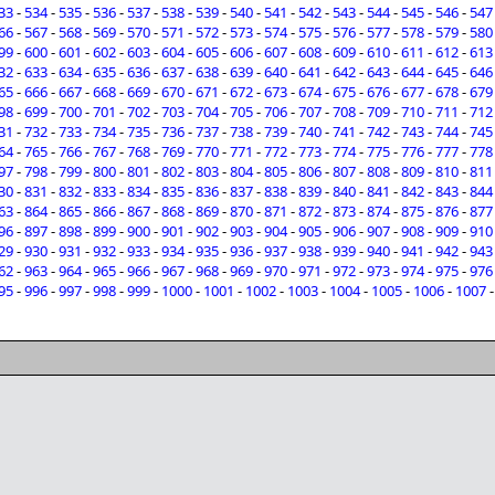
33
-
534
-
535
-
536
-
537
-
538
-
539
-
540
-
541
-
542
-
543
-
544
-
545
-
546
-
547
66
-
567
-
568
-
569
-
570
-
571
-
572
-
573
-
574
-
575
-
576
-
577
-
578
-
579
-
580
99
-
600
-
601
-
602
-
603
-
604
-
605
-
606
-
607
-
608
-
609
-
610
-
611
-
612
-
613
32
-
633
-
634
-
635
-
636
-
637
-
638
-
639
-
640
-
641
-
642
-
643
-
644
-
645
-
646
65
-
666
-
667
-
668
-
669
-
670
-
671
-
672
-
673
-
674
-
675
-
676
-
677
-
678
-
679
98
-
699
-
700
-
701
-
702
-
703
-
704
-
705
-
706
-
707
-
708
-
709
-
710
-
711
-
712
31
-
732
-
733
-
734
-
735
-
736
-
737
-
738
-
739
-
740
-
741
-
742
-
743
-
744
-
745
64
-
765
-
766
-
767
-
768
-
769
-
770
-
771
-
772
-
773
-
774
-
775
-
776
-
777
-
778
97
-
798
-
799
-
800
-
801
-
802
-
803
-
804
-
805
-
806
-
807
-
808
-
809
-
810
-
811
30
-
831
-
832
-
833
-
834
-
835
-
836
-
837
-
838
-
839
-
840
-
841
-
842
-
843
-
844
63
-
864
-
865
-
866
-
867
-
868
-
869
-
870
-
871
-
872
-
873
-
874
-
875
-
876
-
877
96
-
897
-
898
-
899
-
900
-
901
-
902
-
903
-
904
-
905
-
906
-
907
-
908
-
909
-
910
29
-
930
-
931
-
932
-
933
-
934
-
935
-
936
-
937
-
938
-
939
-
940
-
941
-
942
-
943
62
-
963
-
964
-
965
-
966
-
967
-
968
-
969
-
970
-
971
-
972
-
973
-
974
-
975
-
976
95
-
996
-
997
-
998
-
999
-
1000
-
1001
-
1002
-
1003
-
1004
-
1005
-
1006
-
1007