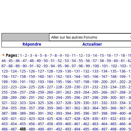
Répondre
Actualiser
Pages :
1
-
2
-
3
-
4
-
5
-
6
-
7
-
8
-
9
-
10
-
11
-
12
-
13
-
14
-
15
-
16
-
17
-
18
-
1
44
-
45
-
46
-
47
-
48
-
49
-
50
-
51
-
52
-
53
-
54
-
55
-
56
-
57
-
58
-
59
-
60
-
61
-
6
87
-
88
-
89
-
90
-
91
-
92
-
93
-
94
-
95
-
96
-
97
-
98
-
99
-
100
-
101
-
102
-
103
-
1
123
-
124
-
125
-
126
-
127
-
128
-
129
-
130
-
131
-
132
-
133
-
134
-
135
-
136
-
1
156
-
157
-
158
-
159
-
160
-
161
-
162
-
163
-
164
-
165
-
166
-
167
-
168
-
169
-
1
189
-
190
-
191
-
192
-
193
-
194
-
195
-
196
-
197
-
198
-
199
-
200
-
201
-
202
-
2
222
-
223
-
224
-
225
-
226
-
227
-
228
-
229
-
230
-
231
-
232
-
233
-
234
-
235
-
2
255
-
256
-
257
-
258
-
259
-
260
-
261
-
262
-
263
-
264
-
265
-
266
-
267
-
268
-
2
288
-
289
-
290
-
291
-
292
-
293
-
294
-
295
-
296
-
297
-
298
-
299
-
300
-
301
-
3
321
-
322
-
323
-
324
-
325
-
326
-
327
-
328
-
329
-
330
-
331
-
332
-
333
-
334
-
3
354
-
355
-
356
-
357
-
358
-
359
-
360
-
361
-
362
-
363
-
364
-
365
-
366
-
367
-
3
387
-
388
-
389
-
390
-
391
-
392
-
393
-
394
-
395
-
396
-
397
-
398
-
399
-
400
-
4
420
-
421
-
422
-
423
-
424
-
425
-
426
-
427
-
428
-
429
-
430
-
431
-
432
-
433
-
4
453
-
454
-
455
-
456
-
457
-
458
-
459
-
460
-
461
-
462
-
463
-
464
-
465
-
466
-
4
486
-
487
-
488
-
489
-
490
-
491
-
492
-
493
-
494
-
495
-
496
-
497
-
498
-
499
-
5