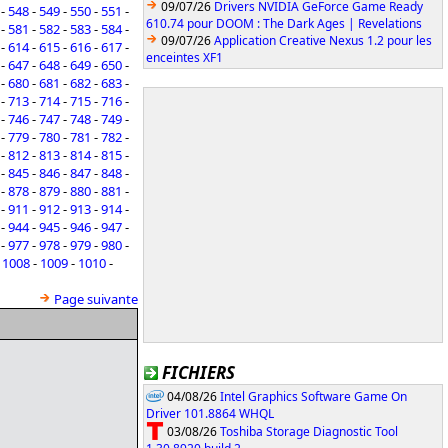
09/07/26
Drivers NVIDIA GeForce Game Ready
-
548
-
549
-
550
-
551
-
610.74 pour DOOM : The Dark Ages | Revelations
-
581
-
582
-
583
-
584
-
09/07/26
Application Creative Nexus 1.2 pour les
-
614
-
615
-
616
-
617
-
enceintes XF1
-
647
-
648
-
649
-
650
-
-
680
-
681
-
682
-
683
-
-
713
-
714
-
715
-
716
-
-
746
-
747
-
748
-
749
-
-
779
-
780
-
781
-
782
-
-
812
-
813
-
814
-
815
-
-
845
-
846
-
847
-
848
-
-
878
-
879
-
880
-
881
-
-
911
-
912
-
913
-
914
-
-
944
-
945
-
946
-
947
-
-
977
-
978
-
979
-
980
-
-
1008
-
1009
-
1010
-
Page suivante
FICHIERS
04/08/26
Intel Graphics Software Game On
Driver 101.8864 WHQL
03/08/26
Toshiba Storage Diagnostic Tool