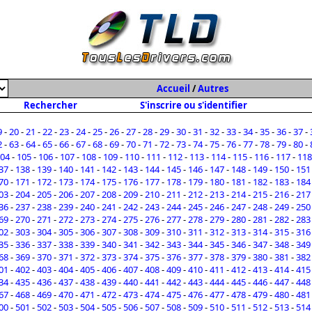
Accueil
/
Autres
Rechercher
S'inscrire ou s'identifier
9
-
20
-
21
-
22
-
23
-
24
-
25
-
26
-
27
-
28
-
29
-
30
-
31
-
32
-
33
-
34
-
35
-
36
-
37
-
2
-
63
-
64
-
65
-
66
-
67
-
68
-
69
-
70
-
71
-
72
-
73
-
74
-
75
-
76
-
77
-
78
-
79
-
80
-
04
-
105
-
106
-
107
-
108
-
109
-
110
-
111
-
112
-
113
-
114
-
115
-
116
-
117
-
118
37
-
138
-
139
-
140
-
141
-
142
-
143
-
144
-
145
-
146
-
147
-
148
-
149
-
150
-
151
70
-
171
-
172
-
173
-
174
-
175
-
176
-
177
-
178
-
179
-
180
-
181
-
182
-
183
-
184
03
-
204
-
205
-
206
-
207
-
208
-
209
-
210
-
211
-
212
-
213
-
214
-
215
-
216
-
217
36
-
237
-
238
-
239
-
240
-
241
-
242
-
243
-
244
-
245
-
246
-
247
-
248
-
249
-
250
69
-
270
-
271
-
272
-
273
-
274
-
275
-
276
-
277
-
278
-
279
-
280
-
281
-
282
-
283
02
-
303
-
304
-
305
-
306
-
307
-
308
-
309
-
310
-
311
-
312
-
313
-
314
-
315
-
316
35
-
336
-
337
-
338
-
339
-
340
-
341
-
342
-
343
-
344
-
345
-
346
-
347
-
348
-
349
68
-
369
-
370
-
371
-
372
-
373
-
374
-
375
-
376
-
377
-
378
-
379
-
380
-
381
-
382
01
-
402
-
403
-
404
-
405
-
406
-
407
-
408
-
409
-
410
-
411
-
412
-
413
-
414
-
415
34
-
435
-
436
-
437
-
438
-
439
-
440
-
441
-
442
-
443
-
444
-
445
-
446
-
447
-
448
67
-
468
-
469
-
470
-
471
-
472
-
473
-
474
-
475
-
476
-
477
-
478
-
479
-
480
-
481
00
-
501
-
502
-
503
-
504
-
505
-
506
-
507
-
508
-
509
-
510
-
511
-
512
-
513
-
514