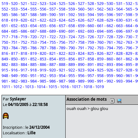
519
-
520
-
521
-
522
-
523
-
524
-
525
-
526
-
527
-
528
-
529
-
530
-
531
-
532
-
5
552
-
553
-
554
-
555
-
556
-
557
-
558
-
559
-
560
-
561
-
562
-
563
-
564
-
565
-
5
585
-
586
-
587
-
588
-
589
-
590
-
591
-
592
-
593
-
594
-
595
-
596
-
597
-
598
-
5
618
-
619
-
620
-
621
-
622
-
623
-
624
-
625
-
626
-
627
-
628
-
629
-
630
-
631
-
6
651
-
652
-
653
-
654
-
655
-
656
-
657
-
658
-
659
-
660
-
661
-
662
-
663
-
664
-
6
684
-
685
-
686
-
687
-
688
-
689
-
690
-
691
-
692
-
693
-
694
-
695
-
696
-
697
-
6
717
-
718
-
719
-
720
-
721
-
722
-
723
-
724
-
725
-
726
-
727
-
728
-
729
-
730
-
7
750
-
751
-
752
-
753
-
754
-
755
-
756
-
757
-
758
-
759
-
760
-
761
-
762
-
763
-
7
783
-
784
-
785
-
786
-
787
-
788
-
789
-
790
-
791
-
792
-
793
-
794
-
795
-
796
-
7
816
-
817
-
818
-
819
-
820
-
821
-
822
-
823
-
824
-
825
-
826
-
827
-
828
-
829
-
8
849
-
850
-
851
-
852
-
853
-
854
-
855
-
856
-
857
-
858
-
859
-
860
-
861
-
862
-
8
882
-
883
-
884
-
885
-
886
-
887
-
888
-
889
-
890
-
891
-
892
-
893
-
894
-
895
-
8
915
-
916
-
917
-
918
-
919
-
920
-
921
-
922
-
923
-
924
-
925
-
926
-
927
-
928
-
9
948
-
949
-
950
-
951
-
952
-
953
-
954
-
955
-
956
-
957
-
958
-
959
-
960
-
961
-
9
981
-
982
-
983
-
984
-
985
-
986
-
987
-
988
-
989
-
990
-
991
-
992
-
993
-
994
-
9
1011
-
1012
-
1013
-
1014
-
1015
-
1016
-
1017
-
1018
-
1019
Par
Syslayer
Association de mots
Le
04/10/2005
à
22:18:58
ouah ouah > glou glou
Inscription : le
24/12/2004
Localisation :
Lille