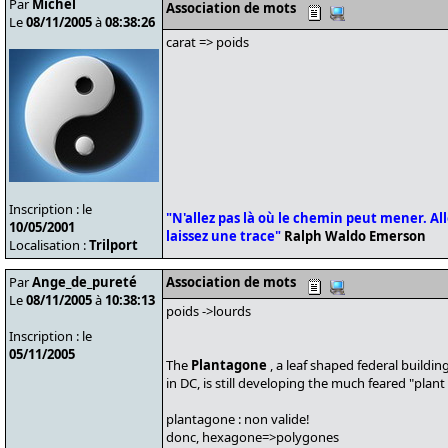
Par
Michel
Association de mots
Le
08/11/2005
à
08:38:26
carat => poids
Inscription : le
"N'allez pas là où le chemin peut mener. Alle
10/05/2001
laissez une trace"
Ralph Waldo Emerson
Localisation :
Trilport
Par
Ange_de_pureté
Association de mots
Le
08/11/2005
à
10:38:13
poids ->lourds
Inscription : le
05/11/2005
The
Plantagone
, a leaf shaped federal buildin
in DC, is still developing the much feared "plan
plantagone : non valide!
donc, hexagone=>polygones