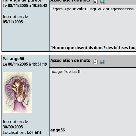
Par
Ange_de_pureté
Association de mots
Le
08/11/2005
à
19:36:42
Légers ->pour
voler
jusqu'aux nuagesssssssss
Inscription : le
05/11/2005
"Humm que disent ils donc? des bétises tou
Par
ange56
Association de mots
Le
08/11/2005
à
19:51:19
nuage=>de lait !!!
Inscription : le
30/09/2005
ange56
Localisation :
Lorient