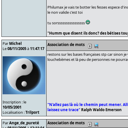
Philumax je vais te botter les fesses espece d'in
le non valide c'est toi
tu sorssssssssssssssss
"Humm que disent ils donc? des bétises tou
Par
Michel
Association de mots
Le
08/11/2005
à
11:47:17
restons sur les bases françaises stp car sinon je 
louchebèmes et là peu de personnes ne pourr
Inscription : le
"N'allez pas là où le chemin peut mener. Alle
10/05/2001
laissez une trace"
Ralph Waldo Emerson
Localisation :
Trilport
Par
Ange_de_pureté
Association de mots