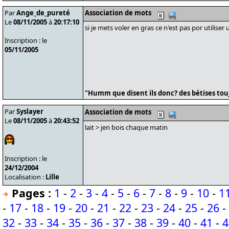
Par
Ange_de_pureté
Association de mots
Le
08/11/2005
à
20:17:10
si je mets voler en gras ce n'est pas por utilise
Inscription : le
05/11/2005
"Humm que disent ils donc? des bétises tou
Par
Syslayer
Association de mots
Le
08/11/2005
à
20:43:52
lait > jen bois chaque matin
Inscription : le
24/12/2004
Localisation :
Lille
Pages :
1
-
2
-
3
-
4
-
5
-
6
-
7
-
8
-
9
-
10
-
1
-
17
-
18
-
19
-
20
-
21
-
22
-
23
-
24
-
25
-
26
-
32
-
33
-
34
-
35
-
36
-
37
-
38
-
39
-
40
-
41
-
4