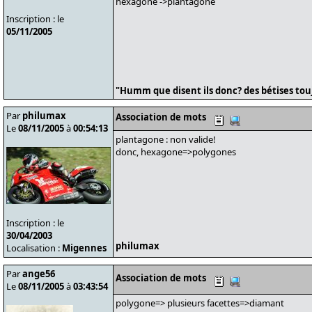
hexagone ->plantagone
Inscription : le
05/11/2005
"Humm que disent ils donc? des bétises tou
Par
philumax
Association de mots
Le
08/11/2005
à
00:54:13
plantagone : non valide!
donc, hexagone=>polygones
Inscription : le
30/04/2003
philumax
Localisation :
Migennes
Par
ange56
Association de mots
Le
08/11/2005
à
03:43:54
polygone=> plusieurs facettes=>diamant