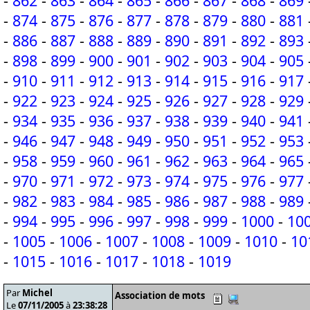
-
862
-
863
-
864
-
865
-
866
-
867
-
868
-
869
-
874
-
875
-
876
-
877
-
878
-
879
-
880
-
881
-
886
-
887
-
888
-
889
-
890
-
891
-
892
-
893
-
898
-
899
-
900
-
901
-
902
-
903
-
904
-
905
-
910
-
911
-
912
-
913
-
914
-
915
-
916
-
917
-
922
-
923
-
924
-
925
-
926
-
927
-
928
-
929
-
934
-
935
-
936
-
937
-
938
-
939
-
940
-
941
-
946
-
947
-
948
-
949
-
950
-
951
-
952
-
953
-
958
-
959
-
960
-
961
-
962
-
963
-
964
-
965
-
970
-
971
-
972
-
973
-
974
-
975
-
976
-
977
-
982
-
983
-
984
-
985
-
986
-
987
-
988
-
989
-
994
-
995
-
996
-
997
-
998
-
999
-
1000
-
10
-
1005
-
1006
-
1007
-
1008
-
1009
-
1010
-
10
-
1015
-
1016
-
1017
-
1018
-
1019
Par
Michel
Association de mots
Le
07/11/2005
à
23:38:28