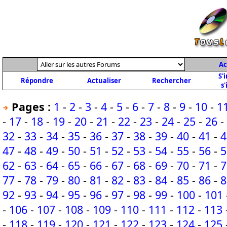
Ac
S'
Répondre
Actualiser
Rechercher
s'
Pages :
1
-
2
-
3
-
4
-
5
-
6
-
7
-
8
-
9
-
10
-
1
-
17
-
18
-
19
-
20
-
21
-
22
-
23
-
24
-
25
-
26
-
32
-
33
-
34
-
35
-
36
-
37
-
38
-
39
-
40
-
41
-
4
47
-
48
-
49
-
50
-
51
-
52
-
53
-
54
-
55
-
56
-
5
62
-
63
-
64
-
65
-
66
-
67
-
68
-
69
-
70
-
71
-
7
77
-
78
-
79
-
80
-
81
-
82
-
83
-
84
-
85
-
86
-
8
92
-
93
-
94
-
95
-
96
-
97
-
98
-
99
-
100
-
101
-
106
-
107
-
108
-
109
-
110
-
111
-
112
-
113
-
118
-
119
-
120
-
121
-
122
-
123
-
124
-
125