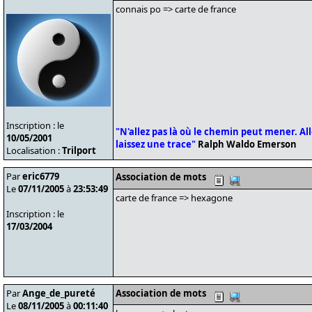
connais po => carte de france
Inscription : le
"N'allez pas là où le chemin peut mener. Alle
10/05/2001
laissez une trace"
Ralph Waldo Emerson
Localisation :
Trilport
Par
eric6779
Association de mots
Le
07/11/2005
à
23:53:49
carte de france => hexagone
Inscription : le
17/03/2004
Par
Ange_de_pureté
Association de mots
Le
08/11/2005
à
00:11:40