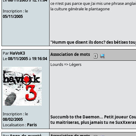
Le
08/11/2005
à
12:11:04
ce n'est pas parce que j'ai mis une phrase angla
la culture générale le plantagone
Inscription : le
05/11/2005
"Humm que disent ils donc? des bétises tou
Par
HaVoK3
Association de mots
Le
08/11/2005
à
19:16:04
Lourds => Légers
Inscription : le
Succumb to the Daemon... Petit joueur Cou
08/02/2005
tu maitriseras, plus jamais tu ne SuxXxeras
Localisation :
Paris