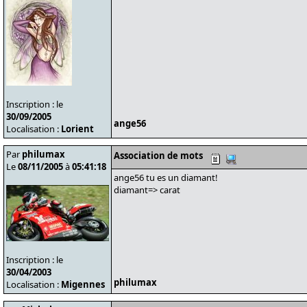
Inscription : le
30/09/2005
ange56
Localisation :
Lorient
Par
philumax
Association de mots
Le
08/11/2005
à
05:41:18
ange56 tu es un diamant!
diamant=> carat
Inscription : le
30/04/2003
philumax
Localisation :
Migennes