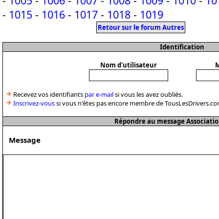
-
1005
-
1006
-
1007
-
1008
-
1009
-
1010
-
10
-
1015
-
1016
-
1017
-
1018
-
1019
Retour sur le forum Autres
Identification
Nom d'utilisateur
M
Recevez vos identifiants
par e-mail
si vous les avez oubliés.
Inscrivez-vous
si vous n'êtes pas encore membre de TousLesDrivers.co
Répondre au message Associatio
Message