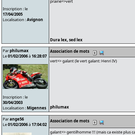
prairie=>vert
Inscription : le
17/04/2005
Localisation :
Avignon
Dura lex, sed lex
Par
philumax
Association de mots
Le
01/02/2006
à
16:28:07
vert=> galant (le vert galant: Henri IV)
Inscription : le
30/04/2003
philumax
Localisation :
Migennes
Par
ange56
Association de mots
Le
01/02/2006
à
17:04:02
galant=> gentilhomme !!! (mais ca existe plus c