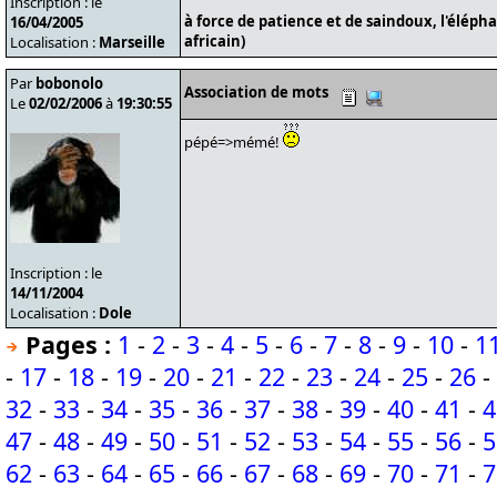
Inscription : le
à force de patience et de saindoux, l'éléph
16/04/2005
africain)
Localisation :
Marseille
Par
bobonolo
Association de mots
Le
02/02/2006
à
19:30:55
pépé=>mémé!
Inscription : le
14/11/2004
Localisation :
Dole
Pages :
1
-
2
-
3
-
4
-
5
-
6
-
7
-
8
-
9
-
10
-
1
-
17
-
18
-
19
-
20
-
21
-
22
-
23
-
24
-
25
-
26
-
32
-
33
-
34
-
35
-
36
-
37
-
38
-
39
-
40
-
41
-
4
47
-
48
-
49
-
50
-
51
-
52
-
53
-
54
-
55
-
56
-
5
62
-
63
-
64
-
65
-
66
-
67
-
68
-
69
-
70
-
71
-
7