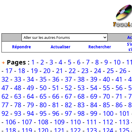
Ac
S'
Répondre
Actualiser
Rechercher
s'
Pages :
1
-
2
-
3
-
4
-
5
-
6
-
7
-
8
-
9
-
10
-
1
-
17
-
18
-
19
-
20
-
21
-
22
-
23
-
24
-
25
-
26
-
32
-
33
-
34
-
35
-
36
-
37
-
38
-
39
-
40
-
41
-
4
47
-
48
-
49
-
50
-
51
-
52
-
53
-
54
-
55
-
56
-
5
62
-
63
-
64
-
65
-
66
-
67
-
68
-
69
-
70
-
71
-
7
77
-
78
-
79
-
80
-
81
-
82
-
83
-
84
-
85
-
86
-
8
92
-
93
-
94
-
95
-
96
-
97
-
98
-
99
-
100
-
101
-
106
-
107
-
108
-
109
-
110
-
111
-
112
-
113
-
118
-
119
-
120
-
121
-
122
-
123
-
124
-
125