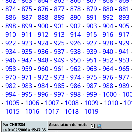
-
862
-
863
-
864
-
865
-
866
-
867
-
868
-
869
-
874
-
875
-
876
-
877
-
878
-
879
-
880
-
881
-
886
-
887
-
888
-
889
-
890
-
891
-
892
-
893
-
898
-
899
-
900
-
901
-
902
-
903
-
904
-
905
-
910
-
911
-
912
-
913
-
914
-
915
-
916
-
917
-
922
-
923
-
924
-
925
-
926
-
927
-
928
-
929
-
934
-
935
-
936
-
937
-
938
-
939
-
940
-
941
-
946
-
947
-
948
-
949
-
950
-
951
-
952
-
953
-
958
-
959
-
960
-
961
-
962
-
963
-
964
-
965
-
970
-
971
-
972
-
973
-
974
-
975
-
976
-
977
-
982
-
983
-
984
-
985
-
986
-
987
-
988
-
989
-
994
-
995
-
996
-
997
-
998
-
999
-
1000
-
10
-
1005
-
1006
-
1007
-
1008
-
1009
-
1010
-
10
-
1015
-
1016
-
1017
-
1018
-
1019
Par
CHRIS84
Association de mots
Le
01/02/2006
à
15:47:35