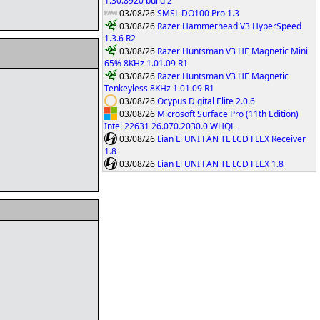
1.30.8920 build 2
03/08/26
SMSL DO100 Pro 1.3
03/08/26
Razer Hammerhead V3 HyperSpeed
1.3.6 R2
03/08/26
Razer Huntsman V3 HE Magnetic Mini
65% 8KHz 1.01.09 R1
03/08/26
Razer Huntsman V3 HE Magnetic
Tenkeyless 8KHz 1.01.09 R1
03/08/26
Ocypus Digital Elite 2.0.6
03/08/26
Microsoft Surface Pro (11th Edition)
Intel 22631 26.070.2030.0 WHQL
03/08/26
Lian Li UNI FAN TL LCD FLEX Receiver
1.8
03/08/26
Lian Li UNI FAN TL LCD FLEX 1.8