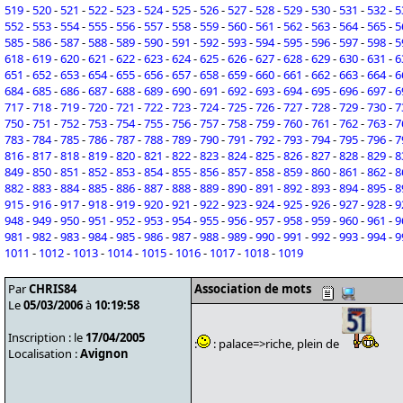
519
-
520
-
521
-
522
-
523
-
524
-
525
-
526
-
527
-
528
-
529
-
530
-
531
-
532
-
5
552
-
553
-
554
-
555
-
556
-
557
-
558
-
559
-
560
-
561
-
562
-
563
-
564
-
565
-
5
585
-
586
-
587
-
588
-
589
-
590
-
591
-
592
-
593
-
594
-
595
-
596
-
597
-
598
-
5
618
-
619
-
620
-
621
-
622
-
623
-
624
-
625
-
626
-
627
-
628
-
629
-
630
-
631
-
6
651
-
652
-
653
-
654
-
655
-
656
-
657
-
658
-
659
-
660
-
661
-
662
-
663
-
664
-
6
684
-
685
-
686
-
687
-
688
-
689
-
690
-
691
-
692
-
693
-
694
-
695
-
696
-
697
-
6
717
-
718
-
719
-
720
-
721
-
722
-
723
-
724
-
725
-
726
-
727
-
728
-
729
-
730
-
7
750
-
751
-
752
-
753
-
754
-
755
-
756
-
757
-
758
-
759
-
760
-
761
-
762
-
763
-
7
783
-
784
-
785
-
786
-
787
-
788
-
789
-
790
-
791
-
792
-
793
-
794
-
795
-
796
-
7
816
-
817
-
818
-
819
-
820
-
821
-
822
-
823
-
824
-
825
-
826
-
827
-
828
-
829
-
8
849
-
850
-
851
-
852
-
853
-
854
-
855
-
856
-
857
-
858
-
859
-
860
-
861
-
862
-
8
882
-
883
-
884
-
885
-
886
-
887
-
888
-
889
-
890
-
891
-
892
-
893
-
894
-
895
-
8
915
-
916
-
917
-
918
-
919
-
920
-
921
-
922
-
923
-
924
-
925
-
926
-
927
-
928
-
9
948
-
949
-
950
-
951
-
952
-
953
-
954
-
955
-
956
-
957
-
958
-
959
-
960
-
961
-
9
981
-
982
-
983
-
984
-
985
-
986
-
987
-
988
-
989
-
990
-
991
-
992
-
993
-
994
-
9
1011
-
1012
-
1013
-
1014
-
1015
-
1016
-
1017
-
1018
-
1019
Par
CHRIS84
Association de mots
Le
05/03/2006
à
10:19:58
Inscription : le
17/04/2005
:
: palace=>riche, plein de
Localisation :
Avignon