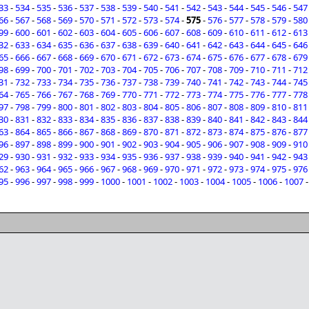
33
-
534
-
535
-
536
-
537
-
538
-
539
-
540
-
541
-
542
-
543
-
544
-
545
-
546
-
547
66
-
567
-
568
-
569
-
570
-
571
-
572
-
573
-
574
-
575
-
576
-
577
-
578
-
579
-
580
99
-
600
-
601
-
602
-
603
-
604
-
605
-
606
-
607
-
608
-
609
-
610
-
611
-
612
-
613
32
-
633
-
634
-
635
-
636
-
637
-
638
-
639
-
640
-
641
-
642
-
643
-
644
-
645
-
646
65
-
666
-
667
-
668
-
669
-
670
-
671
-
672
-
673
-
674
-
675
-
676
-
677
-
678
-
679
98
-
699
-
700
-
701
-
702
-
703
-
704
-
705
-
706
-
707
-
708
-
709
-
710
-
711
-
712
31
-
732
-
733
-
734
-
735
-
736
-
737
-
738
-
739
-
740
-
741
-
742
-
743
-
744
-
745
64
-
765
-
766
-
767
-
768
-
769
-
770
-
771
-
772
-
773
-
774
-
775
-
776
-
777
-
778
97
-
798
-
799
-
800
-
801
-
802
-
803
-
804
-
805
-
806
-
807
-
808
-
809
-
810
-
811
30
-
831
-
832
-
833
-
834
-
835
-
836
-
837
-
838
-
839
-
840
-
841
-
842
-
843
-
844
63
-
864
-
865
-
866
-
867
-
868
-
869
-
870
-
871
-
872
-
873
-
874
-
875
-
876
-
877
96
-
897
-
898
-
899
-
900
-
901
-
902
-
903
-
904
-
905
-
906
-
907
-
908
-
909
-
910
29
-
930
-
931
-
932
-
933
-
934
-
935
-
936
-
937
-
938
-
939
-
940
-
941
-
942
-
943
62
-
963
-
964
-
965
-
966
-
967
-
968
-
969
-
970
-
971
-
972
-
973
-
974
-
975
-
976
95
-
996
-
997
-
998
-
999
-
1000
-
1001
-
1002
-
1003
-
1004
-
1005
-
1006
-
1007