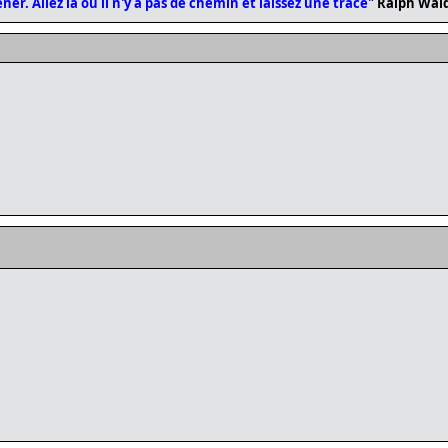
er. Allez là où il n'y a pas de chemin et laissez une trace"
Ralph Wal