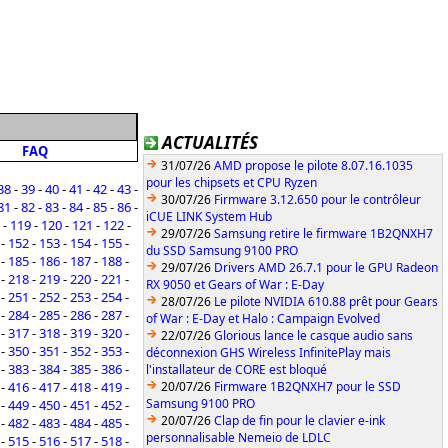
ACTUALITÉS
FAQ
31/07/26
AMD propose le pilote 8.07.16.1035
pour les chipsets et CPU Ryzen
38
-
39
-
40
-
41
-
42
-
43
-
30/07/26
Firmware 3.12.650 pour le contrôleur
81
-
82
-
83
-
84
-
85
-
86
-
iCUE LINK System Hub
-
119
-
120
-
121
-
122
-
29/07/26
Samsung retire le firmware 1B2QNXH7
-
152
-
153
-
154
-
155
-
du SSD Samsung 9100 PRO
-
185
-
186
-
187
-
188
-
29/07/26
Drivers AMD 26.7.1 pour le GPU Radeon
-
218
-
219
-
220
-
221
-
RX 9050 et Gears of War : E-Day
-
251
-
252
-
253
-
254
-
28/07/26
Le pilote NVIDIA 610.88 prêt pour Gears
-
284
-
285
-
286
-
287
-
of War : E-Day et Halo : Campaign Evolved
-
317
-
318
-
319
-
320
-
22/07/26
Glorious lance le casque audio sans
-
350
-
351
-
352
-
353
-
déconnexion GHS Wireless InfinitePlay mais
-
383
-
384
-
385
-
386
-
l'installateur de CORE est bloqué
-
416
-
417
-
418
-
419
-
20/07/26
Firmware 1B2QNXH7 pour le SSD
Samsung 9100 PRO
-
449
-
450
-
451
-
452
-
20/07/26
Clap de fin pour le clavier e-ink
-
482
-
483
-
484
-
485
-
personnalisable Nemeio de LDLC
-
515
-
516
-
517
-
518
-