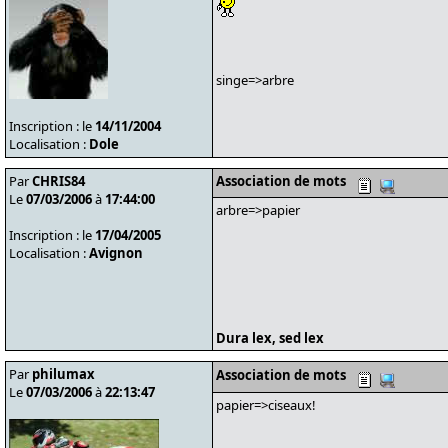
singe=>arbre
Inscription : le
14/11/2004
Localisation :
Dole
Par
CHRIS84
Association de mots
Le
07/03/2006
à
17:44:00
arbre=>papier
Inscription : le
17/04/2005
Localisation :
Avignon
Dura lex, sed lex
Par
philumax
Association de mots
Le
07/03/2006
à
22:13:47
papier=>ciseaux!