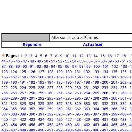
Répondre
Actualiser
Pages :
1
-
2
-
3
-
4
-
5
-
6
-
7
-
8
-
9
-
10
-
11
-
12
-
13
-
14
-
15
-
16
-
17
-
18
-
1
44
-
45
-
46
-
47
-
48
-
49
-
50
-
51
-
52
-
53
-
54
-
55
-
56
-
57
-
58
-
59
-
60
-
61
-
6
87
-
88
-
89
-
90
-
91
-
92
-
93
-
94
-
95
-
96
-
97
-
98
-
99
-
100
-
101
-
102
-
103
-
1
123
-
124
-
125
-
126
-
127
-
128
-
129
-
130
-
131
-
132
-
133
-
134
-
135
-
136
-
1
156
-
157
-
158
-
159
-
160
-
161
-
162
-
163
-
164
-
165
-
166
-
167
-
168
-
169
-
1
189
-
190
-
191
-
192
-
193
-
194
-
195
-
196
-
197
-
198
-
199
-
200
-
201
-
202
-
2
222
-
223
-
224
-
225
-
226
-
227
-
228
-
229
-
230
-
231
-
232
-
233
-
234
-
235
-
2
255
-
256
-
257
-
258
-
259
-
260
-
261
-
262
-
263
-
264
-
265
-
266
-
267
-
268
-
2
288
-
289
-
290
-
291
-
292
-
293
-
294
-
295
-
296
-
297
-
298
-
299
-
300
-
301
-
3
321
-
322
-
323
-
324
-
325
-
326
-
327
-
328
-
329
-
330
-
331
-
332
-
333
-
334
-
3
354
-
355
-
356
-
357
-
358
-
359
-
360
-
361
-
362
-
363
-
364
-
365
-
366
-
367
-
3
387
-
388
-
389
-
390
-
391
-
392
-
393
-
394
-
395
-
396
-
397
-
398
-
399
-
400
-
4
420
-
421
-
422
-
423
-
424
-
425
-
426
-
427
-
428
-
429
-
430
-
431
-
432
-
433
-
4
453
-
454
-
455
-
456
-
457
-
458
-
459
-
460
-
461
-
462
-
463
-
464
-
465
-
466
-
4
486
-
487
-
488
-
489
-
490
-
491
-
492
-
493
-
494
-
495
-
496
-
497
-
498
-
499
-
5