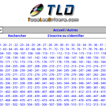
Accueil
/
Autres
Rechercher
S'inscrire ou s'identifier
9
-
20
-
21
-
22
-
23
-
24
-
25
-
26
-
27
-
28
-
29
-
30
-
31
-
32
-
33
-
34
-
35
-
36
-
37
-
2
-
63
-
64
-
65
-
66
-
67
-
68
-
69
-
70
-
71
-
72
-
73
-
74
-
75
-
76
-
77
-
78
-
79
-
80
-
04
-
105
-
106
-
107
-
108
-
109
-
110
-
111
-
112
-
113
-
114
-
115
-
116
-
117
-
118
37
-
138
-
139
-
140
-
141
-
142
-
143
-
144
-
145
-
146
-
147
-
148
-
149
-
150
-
151
70
-
171
-
172
-
173
-
174
-
175
-
176
-
177
-
178
-
179
-
180
-
181
-
182
-
183
-
184
03
-
204
-
205
-
206
-
207
-
208
-
209
-
210
-
211
-
212
-
213
-
214
-
215
-
216
-
217
36
-
237
-
238
-
239
-
240
-
241
-
242
-
243
-
244
-
245
-
246
-
247
-
248
-
249
-
250
69
-
270
-
271
-
272
-
273
-
274
-
275
-
276
-
277
-
278
-
279
-
280
-
281
-
282
-
283
02
-
303
-
304
-
305
-
306
-
307
-
308
-
309
-
310
-
311
-
312
-
313
-
314
-
315
-
316
35
-
336
-
337
-
338
-
339
-
340
-
341
-
342
-
343
-
344
-
345
-
346
-
347
-
348
-
349
68
-
369
-
370
-
371
-
372
-
373
-
374
-
375
-
376
-
377
-
378
-
379
-
380
-
381
-
382
01
-
402
-
403
-
404
-
405
-
406
-
407
-
408
-
409
-
410
-
411
-
412
-
413
-
414
-
415
34
-
435
-
436
-
437
-
438
-
439
-
440
-
441
-
442
-
443
-
444
-
445
-
446
-
447
-
448
67
-
468
-
469
-
470
-
471
-
472
-
473
-
474
-
475
-
476
-
477
-
478
-
479
-
480
-
481
00
-
501
-
502
-
503
-
504
-
505
-
506
-
507
-
508
-
509
-
510
-
511
-
512
-
513
-
514