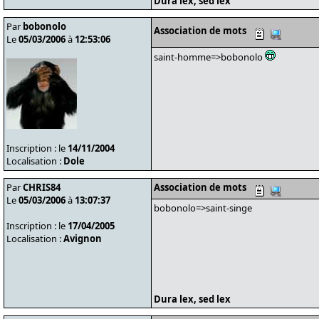
Dura lex, sed lex
Par
bobonolo
Association de mots
Le
05/03/2006
à
12:53:06
saint-homme=>bobonolo
Inscription : le
14/11/2004
Localisation :
Dole
Par
CHRIS84
Association de mots
Le
05/03/2006
à
13:07:37
bobonolo=>saint-singe
Inscription : le
17/04/2005
Localisation :
Avignon
Dura lex, sed lex