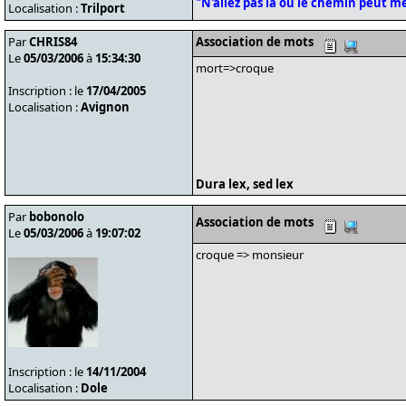
"N'allez pas là où le chemin peut men
Localisation :
Trilport
Par
CHRIS84
Association de mots
Le
05/03/2006
à
15:34:30
mort=>croque
Inscription : le
17/04/2005
Localisation :
Avignon
Dura lex, sed lex
Par
bobonolo
Association de mots
Le
05/03/2006
à
19:07:02
croque => monsieur
Inscription : le
14/11/2004
Localisation :
Dole