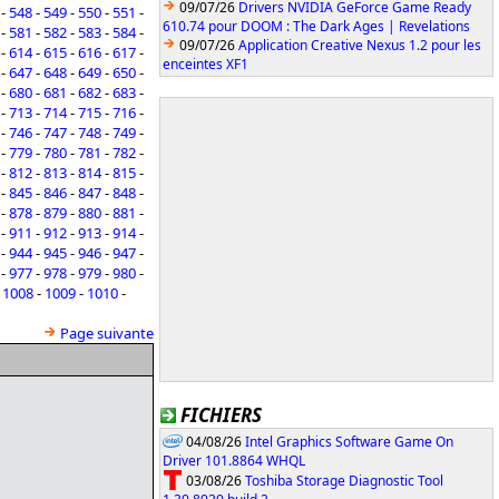
09/07/26
Drivers NVIDIA GeForce Game Ready
-
548
-
549
-
550
-
551
-
610.74 pour DOOM : The Dark Ages | Revelations
-
581
-
582
-
583
-
584
-
09/07/26
Application Creative Nexus 1.2 pour les
-
614
-
615
-
616
-
617
-
enceintes XF1
-
647
-
648
-
649
-
650
-
-
680
-
681
-
682
-
683
-
-
713
-
714
-
715
-
716
-
-
746
-
747
-
748
-
749
-
-
779
-
780
-
781
-
782
-
-
812
-
813
-
814
-
815
-
-
845
-
846
-
847
-
848
-
-
878
-
879
-
880
-
881
-
-
911
-
912
-
913
-
914
-
-
944
-
945
-
946
-
947
-
-
977
-
978
-
979
-
980
-
-
1008
-
1009
-
1010
-
Page suivante
FICHIERS
04/08/26
Intel Graphics Software Game On
Driver 101.8864 WHQL
03/08/26
Toshiba Storage Diagnostic Tool