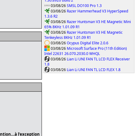
1.30.8920 build 2
03/08/26
SMSL DO100 Pro 1.3
03/08/26
Razer Hammerhead V3 HyperSpeed
1.3.6 R2
03/08/26
Razer Huntsman V3 HE Magnetic Mini
65% 8KHz 1.01.09 R1
03/08/26
Razer Huntsman V3 HE Magnetic
Tenkeyless 8KHz 1.01.09 R1
03/08/26
Ocypus Digital Elite 2.0.6
03/08/26
Microsoft Surface Pro (11th Edition)
Intel 22631 26.070.2030.0 WHQL
03/08/26
Lian Li UNI FAN TL LCD FLEX Receiver
1.8
03/08/26
Lian Li UNI FAN TL LCD FLEX 1.8
tion...à l’exception