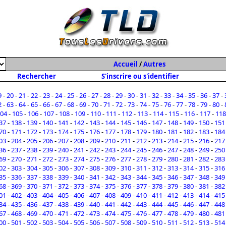
Accueil
/
Autres
Rechercher
S'inscrire ou s'identifier
9
-
20
-
21
-
22
-
23
-
24
-
25
-
26
-
27
-
28
-
29
-
30
-
31
-
32
-
33
-
34
-
35
-
36
-
37
-
2
-
63
-
64
-
65
-
66
-
67
-
68
-
69
-
70
-
71
-
72
-
73
-
74
-
75
-
76
-
77
-
78
-
79
-
80
-
04
-
105
-
106
-
107
-
108
-
109
-
110
-
111
-
112
-
113
-
114
-
115
-
116
-
117
-
118
37
-
138
-
139
-
140
-
141
-
142
-
143
-
144
-
145
-
146
-
147
-
148
-
149
-
150
-
151
70
-
171
-
172
-
173
-
174
-
175
-
176
-
177
-
178
-
179
-
180
-
181
-
182
-
183
-
184
03
-
204
-
205
-
206
-
207
-
208
-
209
-
210
-
211
-
212
-
213
-
214
-
215
-
216
-
217
36
-
237
-
238
-
239
-
240
-
241
-
242
-
243
-
244
-
245
-
246
-
247
-
248
-
249
-
250
69
-
270
-
271
-
272
-
273
-
274
-
275
-
276
-
277
-
278
-
279
-
280
-
281
-
282
-
283
02
-
303
-
304
-
305
-
306
-
307
-
308
-
309
-
310
-
311
-
312
-
313
-
314
-
315
-
316
35
-
336
-
337
-
338
-
339
-
340
-
341
-
342
-
343
-
344
-
345
-
346
-
347
-
348
-
349
68
-
369
-
370
-
371
-
372
-
373
-
374
-
375
-
376
-
377
-
378
-
379
-
380
-
381
-
382
01
-
402
-
403
-
404
-
405
-
406
-
407
-
408
-
409
-
410
-
411
-
412
-
413
-
414
-
415
34
-
435
-
436
-
437
-
438
-
439
-
440
-
441
-
442
-
443
-
444
-
445
-
446
-
447
-
448
67
-
468
-
469
-
470
-
471
-
472
-
473
-
474
-
475
-
476
-
477
-
478
-
479
-
480
-
481
00
-
501
-
502
-
503
-
504
-
505
-
506
-
507
-
508
-
509
-
510
-
511
-
512
-
513
-
514