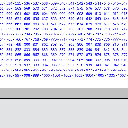
33
-
534
-
535
-
536
-
537
-
538
-
539
-
540
-
541
-
542
-
543
-
544
-
545
-
546
-
547
66
-
567
-
568
-
569
-
570
-
571
-
572
-
573
-
574
-
575
-
576
-
577
-
578
-
579
-
580
99
-
600
-
601
-
602
-
603
-
604
-
605
-
606
-
607
-
608
-
609
-
610
-
611
-
612
-
613
32
-
633
-
634
-
635
-
636
-
637
-
638
-
639
-
640
-
641
-
642
-
643
-
644
-
645
-
646
65
-
666
-
667
-
668
-
669
-
670
-
671
-
672
-
673
-
674
-
675
-
676
-
677
-
678
-
679
98
-
699
-
700
-
701
-
702
-
703
-
704
-
705
-
706
-
707
-
708
-
709
-
710
-
711
-
712
31
-
732
-
733
-
734
-
735
-
736
-
737
-
738
-
739
-
740
-
741
-
742
-
743
-
744
-
745
64
-
765
-
766
-
767
-
768
-
769
-
770
-
771
-
772
-
773
-
774
-
775
-
776
-
777
-
778
97
-
798
-
799
-
800
-
801
-
802
-
803
-
804
-
805
-
806
-
807
-
808
-
809
-
810
-
811
30
-
831
-
832
-
833
-
834
-
835
-
836
-
837
-
838
-
839
-
840
-
841
-
842
-
843
-
844
63
-
864
-
865
-
866
-
867
-
868
-
869
-
870
-
871
-
872
-
873
-
874
-
875
-
876
-
877
96
-
897
-
898
-
899
-
900
-
901
-
902
-
903
-
904
-
905
-
906
-
907
-
908
-
909
-
910
29
-
930
-
931
-
932
-
933
-
934
-
935
-
936
-
937
-
938
-
939
-
940
-
941
-
942
-
943
62
-
963
-
964
-
965
-
966
-
967
-
968
-
969
-
970
-
971
-
972
-
973
-
974
-
975
-
976
95
-
996
-
997
-
998
-
999
-
1000
-
1001
-
1002
-
1003
-
1004
-
1005
-
1006
-
1007