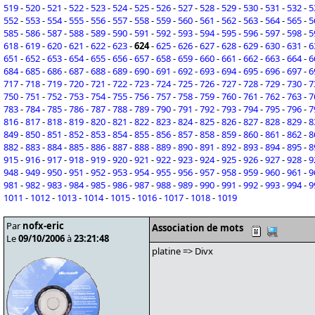
519
-
520
-
521
-
522
-
523
-
524
-
525
-
526
-
527
-
528
-
529
-
530
-
531
-
532
-
5
552
-
553
-
554
-
555
-
556
-
557
-
558
-
559
-
560
-
561
-
562
-
563
-
564
-
565
-
5
585
-
586
-
587
-
588
-
589
-
590
-
591
-
592
-
593
-
594
-
595
-
596
-
597
-
598
-
5
618
-
619
-
620
-
621
-
622
-
623
-
624
-
625
-
626
-
627
-
628
-
629
-
630
-
631
-
6
651
-
652
-
653
-
654
-
655
-
656
-
657
-
658
-
659
-
660
-
661
-
662
-
663
-
664
-
6
684
-
685
-
686
-
687
-
688
-
689
-
690
-
691
-
692
-
693
-
694
-
695
-
696
-
697
-
6
717
-
718
-
719
-
720
-
721
-
722
-
723
-
724
-
725
-
726
-
727
-
728
-
729
-
730
-
7
750
-
751
-
752
-
753
-
754
-
755
-
756
-
757
-
758
-
759
-
760
-
761
-
762
-
763
-
7
783
-
784
-
785
-
786
-
787
-
788
-
789
-
790
-
791
-
792
-
793
-
794
-
795
-
796
-
7
816
-
817
-
818
-
819
-
820
-
821
-
822
-
823
-
824
-
825
-
826
-
827
-
828
-
829
-
8
849
-
850
-
851
-
852
-
853
-
854
-
855
-
856
-
857
-
858
-
859
-
860
-
861
-
862
-
8
882
-
883
-
884
-
885
-
886
-
887
-
888
-
889
-
890
-
891
-
892
-
893
-
894
-
895
-
8
915
-
916
-
917
-
918
-
919
-
920
-
921
-
922
-
923
-
924
-
925
-
926
-
927
-
928
-
9
948
-
949
-
950
-
951
-
952
-
953
-
954
-
955
-
956
-
957
-
958
-
959
-
960
-
961
-
9
981
-
982
-
983
-
984
-
985
-
986
-
987
-
988
-
989
-
990
-
991
-
992
-
993
-
994
-
9
1011
-
1012
-
1013
-
1014
-
1015
-
1016
-
1017
-
1018
-
1019
Par
nofx-eric
Association de mots
Le
09/10/2006
à
23:21:48
platine => Divx