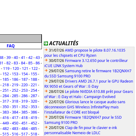
ACTUALITÉS
FAQ
31/07/26
AMD propose le pilote 8.07.16.1035
pour les chipsets et CPU Ryzen
38
-
39
-
40
-
41
-
42
-
43
-
30/07/26
Firmware 3.12.650 pour le contrôleur
81
-
82
-
83
-
84
-
85
-
86
-
iCUE LINK System Hub
-
119
-
120
-
121
-
122
-
29/07/26
Samsung retire le firmware 1B2QNXH7
-
152
-
153
-
154
-
155
-
du SSD Samsung 9100 PRO
-
185
-
186
-
187
-
188
-
29/07/26
Drivers AMD 26.7.1 pour le GPU Radeon
-
218
-
219
-
220
-
221
-
RX 9050 et Gears of War : E-Day
-
251
-
252
-
253
-
254
-
28/07/26
Le pilote NVIDIA 610.88 prêt pour Gears
-
284
-
285
-
286
-
287
-
of War : E-Day et Halo : Campaign Evolved
-
317
-
318
-
319
-
320
-
22/07/26
Glorious lance le casque audio sans
-
350
-
351
-
352
-
353
-
déconnexion GHS Wireless InfinitePlay mais
-
383
-
384
-
385
-
386
-
l'installateur de CORE est bloqué
-
416
-
417
-
418
-
419
-
20/07/26
Firmware 1B2QNXH7 pour le SSD
Samsung 9100 PRO
-
449
-
450
-
451
-
452
-
20/07/26
Clap de fin pour le clavier e-ink
-
482
-
483
-
484
-
485
-
personnalisable Nemeio de LDLC
-
515
-
516
-
517
-
518
-