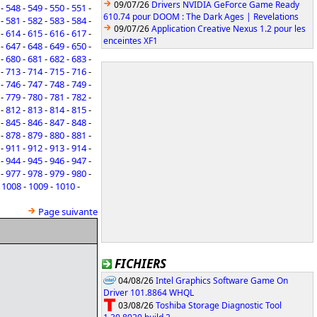
09/07/26
Drivers NVIDIA GeForce Game Ready
-
548
-
549
-
550
-
551
-
610.74 pour DOOM : The Dark Ages | Revelations
-
581
-
582
-
583
-
584
-
09/07/26
Application Creative Nexus 1.2 pour les
-
614
-
615
-
616
-
617
-
enceintes XF1
-
647
-
648
-
649
-
650
-
-
680
-
681
-
682
-
683
-
-
713
-
714
-
715
-
716
-
-
746
-
747
-
748
-
749
-
-
779
-
780
-
781
-
782
-
-
812
-
813
-
814
-
815
-
-
845
-
846
-
847
-
848
-
-
878
-
879
-
880
-
881
-
-
911
-
912
-
913
-
914
-
-
944
-
945
-
946
-
947
-
-
977
-
978
-
979
-
980
-
-
1008
-
1009
-
1010
-
Page suivante
FICHIERS
04/08/26
Intel Graphics Software Game On
Driver 101.8864 WHQL
03/08/26
Toshiba Storage Diagnostic Tool