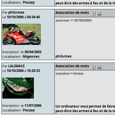
Localisation :
Pouzay
peut-être des armes à feu et de la t
Par
philumax
Association de mots
Le
10/10/2006
à
04:34:46
autoriser => INTERDIRE!
Inscription : le
30/04/2003
philumax
Localisation :
Migennes
Par
LALIMACE
Association de mots
Le
10/10/2006
à
10:20:23
interdire==>limiter
Inscription : le
11/07/2006
Un ordinateur vous permet de faire
Localisation :
Pouzay
peut-être des armes à feu et de la t