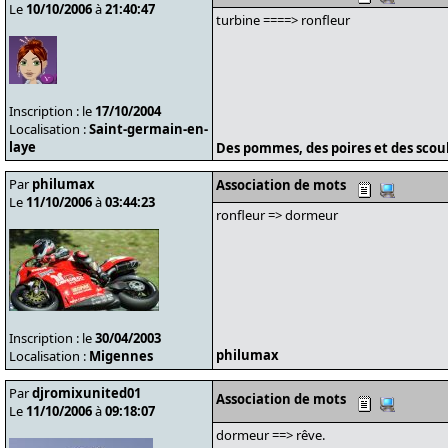
Le
10/10/2006
à
21:40:47
turbine ====> ronfleur
Inscription : le
17/10/2004
Localisation :
Saint-germain-en-
laye
Des pommes, des poires et des sco
Par
philumax
Association de mots
Le
11/10/2006
à
03:44:23
ronfleur => dormeur
Inscription : le
30/04/2003
philumax
Localisation :
Migennes
Par
djromixunited01
Association de mots
Le
11/10/2006
à
09:18:07
dormeur ==> rêve.