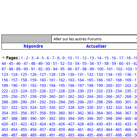
Répondre
Actualiser
Pages :
1
-
2
-
3
-
4
-
5
-
6
-
7
-
8
-
9
-
10
-
11
-
12
-
13
-
14
-
15
-
16
-
17
-
18
-
1
44
-
45
-
46
-
47
-
48
-
49
-
50
-
51
-
52
-
53
-
54
-
55
-
56
-
57
-
58
-
59
-
60
-
61
-
6
87
-
88
-
89
-
90
-
91
-
92
-
93
-
94
-
95
-
96
-
97
-
98
-
99
-
100
-
101
-
102
-
103
-
1
123
-
124
-
125
-
126
-
127
-
128
-
129
-
130
-
131
-
132
-
133
-
134
-
135
-
136
-
1
156
-
157
-
158
-
159
-
160
-
161
-
162
-
163
-
164
-
165
-
166
-
167
-
168
-
169
-
1
189
-
190
-
191
-
192
-
193
-
194
-
195
-
196
-
197
-
198
-
199
-
200
-
201
-
202
-
2
222
-
223
-
224
-
225
-
226
-
227
-
228
-
229
-
230
-
231
-
232
-
233
-
234
-
235
-
2
255
-
256
-
257
-
258
-
259
-
260
-
261
-
262
-
263
-
264
-
265
-
266
-
267
-
268
-
2
288
-
289
-
290
-
291
-
292
-
293
-
294
-
295
-
296
-
297
-
298
-
299
-
300
-
301
-
3
321
-
322
-
323
-
324
-
325
-
326
-
327
-
328
-
329
-
330
-
331
-
332
-
333
-
334
-
3
354
-
355
-
356
-
357
-
358
-
359
-
360
-
361
-
362
-
363
-
364
-
365
-
366
-
367
-
3
387
-
388
-
389
-
390
-
391
-
392
-
393
-
394
-
395
-
396
-
397
-
398
-
399
-
400
-
4
420
-
421
-
422
-
423
-
424
-
425
-
426
-
427
-
428
-
429
-
430
-
431
-
432
-
433
-
4
453
-
454
-
455
-
456
-
457
-
458
-
459
-
460
-
461
-
462
-
463
-
464
-
465
-
466
-
4
486
-
487
-
488
-
489
-
490
-
491
-
492
-
493
-
494
-
495
-
496
-
497
-
498
-
499
-
5