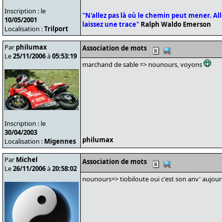
Inscription : le
"N'allez pas là où le chemin peut mener. Alle
10/05/2001
laissez une trace"
Ralph Waldo Emerson
Localisation :
Trilport
Par
philumax
Association de mots
Le
25/11/2006
à
05:53:19
marchand de sable => nounours, voyons
Inscription : le
30/04/2003
philumax
Localisation :
Migennes
Par
Michel
Association de mots
Le
26/11/2006
à
20:58:02
nounours=> tiobiloute oui c'est son anv' aujour