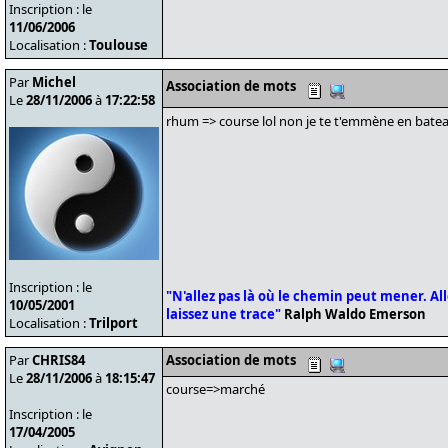
Inscription : le
11/06/2006
Localisation :
Toulouse
Par
Michel
Association de mots
Le
28/11/2006
à
17:22:58
rhum => course lol non je te t'emmène en batea
Inscription : le
"N'allez pas là où le chemin peut mener. Alle
10/05/2001
laissez une trace"
Ralph Waldo Emerson
Localisation :
Trilport
Par
CHRIS84
Association de mots
Le
28/11/2006
à
18:15:47
course=>marché
Inscription : le
17/04/2005