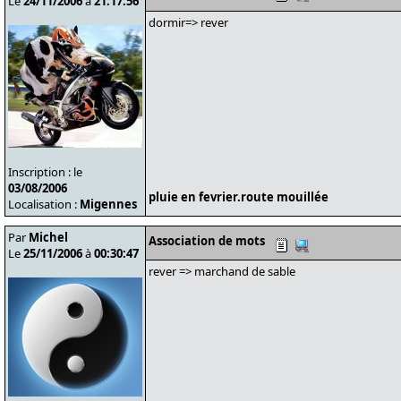
Le
24/11/2006
à
21:17:56
dormir=> rever
Inscription : le
03/08/2006
pluie en fevrier.route mouillée
Localisation :
Migennes
Par
Michel
Association de mots
Le
25/11/2006
à
00:30:47
rever => marchand de sable