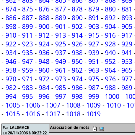
-
862
-
863
-
864
-
865
-
866
-
867
-
868
-
869
-
874
-
875
-
876
-
877
-
878
-
879
-
880
-
881
-
886
-
887
-
888
-
889
-
890
-
891
-
892
-
893
-
898
-
899
-
900
-
901
-
902
-
903
-
904
-
905
-
910
-
911
-
912
-
913
-
914
-
915
-
916
-
917
-
922
-
923
-
924
-
925
-
926
-
927
-
928
-
929
-
934
-
935
-
936
-
937
-
938
-
939
-
940
-
941
-
946
-
947
-
948
-
949
-
950
-
951
-
952
-
953
-
958
-
959
-
960
-
961
-
962
-
963
-
964
-
965
-
970
-
971
-
972
-
973
-
974
-
975
-
976
-
977
-
982
-
983
-
984
-
985
-
986
-
987
-
988
-
989
-
994
-
995
-
996
-
997
-
998
-
999
-
1000
-
10
-
1005
-
1006
-
1007
-
1008
-
1009
-
1010
-
10
-
1015
-
1016
-
1017
-
1018
-
1019
Par
LALIMACE
Association de mots
Le
20/11/2006
à
00:23:22