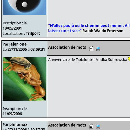
Inscription : le
"N'allez pas là où le chemin peut mener. Alle
10/05/2001
laissez une trace"
Ralph Waldo Emerson
Localisation :
Trilport
Par
Jajer_one
Association de mots
Le
27/11/2006
à
08:09:31
Anniversaire de Tiobiloute= Vodka Subrowska
Inscription : le
11/09/2006
Par
philumax
Association de mots
Le
27/11/2006
à
10:37:23