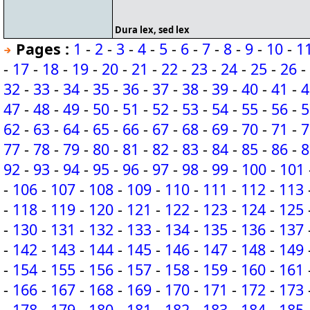
Dura lex, sed lex
Pages :
1
-
2
-
3
-
4
-
5
-
6
-
7
-
8
-
9
-
10
-
1
-
17
-
18
-
19
-
20
-
21
-
22
-
23
-
24
-
25
-
26
-
32
-
33
-
34
-
35
-
36
-
37
-
38
-
39
-
40
-
41
-
4
47
-
48
-
49
-
50
-
51
-
52
-
53
-
54
-
55
-
56
-
5
62
-
63
-
64
-
65
-
66
-
67
-
68
-
69
-
70
-
71
-
7
77
-
78
-
79
-
80
-
81
-
82
-
83
-
84
-
85
-
86
-
8
92
-
93
-
94
-
95
-
96
-
97
-
98
-
99
-
100
-
101
-
106
-
107
-
108
-
109
-
110
-
111
-
112
-
113
-
118
-
119
-
120
-
121
-
122
-
123
-
124
-
125
-
130
-
131
-
132
-
133
-
134
-
135
-
136
-
137
-
142
-
143
-
144
-
145
-
146
-
147
-
148
-
149
-
154
-
155
-
156
-
157
-
158
-
159
-
160
-
161
-
166
-
167
-
168
-
169
-
170
-
171
-
172
-
173
-
178
-
179
-
180
-
181
-
182
-
183
-
184
-
185