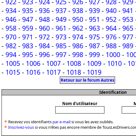
-
922
-
923
-
924
-
925
-
926
-
927
-
928
-
929
-
934
-
935
-
936
-
937
-
938
-
939
-
940
-
941
-
946
-
947
-
948
-
949
-
950
-
951
-
952
-
953
-
958
-
959
-
960
-
961
-
962
-
963
-
964
-
965
-
970
-
971
-
972
-
973
-
974
-
975
-
976
-
977
-
982
-
983
-
984
-
985
-
986
-
987
-
988
-
989
-
994
-
995
-
996
-
997
-
998
-
999
-
1000
-
10
-
1005
-
1006
-
1007
-
1008
-
1009
-
1010
-
10
-
1015
-
1016
-
1017
-
1018
-
1019
Retour sur le forum Autres
Identification
Nom d'utilisateur
M
Recevez vos identifiants
par e-mail
si vous les avez oubliés.
Inscrivez-vous
si vous n'êtes pas encore membre de TousLesDrivers.co