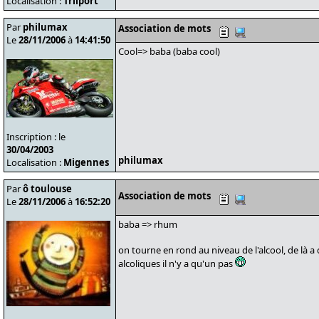
Localisation :
Trilport
Par
philumax
Association de mots
Le
28/11/2006
à
14:41:50
Cool=> baba (baba cool)
Inscription : le
30/04/2003
philumax
Localisation :
Migennes
Par
ô toulouse
Association de mots
Le
28/11/2006
à
16:52:20
baba => rhum
on tourne en rond au niveau de l'alcool, de là a
alcoliques il n'y a qu'un pas