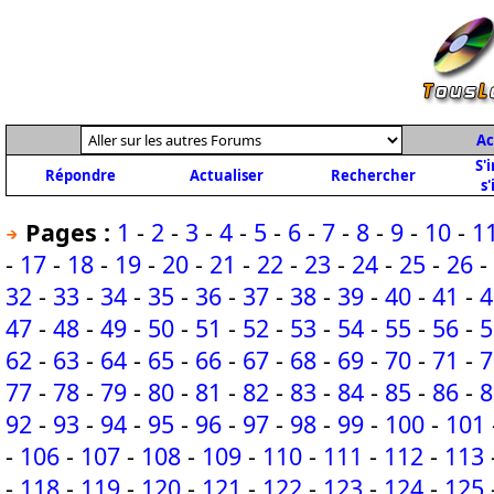
Ac
S'
Répondre
Actualiser
Rechercher
s'
Pages :
1
-
2
-
3
-
4
-
5
-
6
-
7
-
8
-
9
-
10
-
1
-
17
-
18
-
19
-
20
-
21
-
22
-
23
-
24
-
25
-
26
-
32
-
33
-
34
-
35
-
36
-
37
-
38
-
39
-
40
-
41
-
4
47
-
48
-
49
-
50
-
51
-
52
-
53
-
54
-
55
-
56
-
5
62
-
63
-
64
-
65
-
66
-
67
-
68
-
69
-
70
-
71
-
7
77
-
78
-
79
-
80
-
81
-
82
-
83
-
84
-
85
-
86
-
8
92
-
93
-
94
-
95
-
96
-
97
-
98
-
99
-
100
-
101
-
106
-
107
-
108
-
109
-
110
-
111
-
112
-
113
-
118
-
119
-
120
-
121
-
122
-
123
-
124
-
125