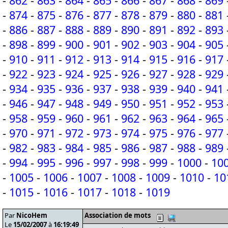
-
862
-
863
-
864
-
865
-
866
-
867
-
868
-
869
-
874
-
875
-
876
-
877
-
878
-
879
-
880
-
881
-
886
-
887
-
888
-
889
-
890
-
891
-
892
-
893
-
898
-
899
-
900
-
901
-
902
-
903
-
904
-
905
-
910
-
911
-
912
-
913
-
914
-
915
-
916
-
917
-
922
-
923
-
924
-
925
-
926
-
927
-
928
-
929
-
934
-
935
-
936
-
937
-
938
-
939
-
940
-
941
-
946
-
947
-
948
-
949
-
950
-
951
-
952
-
953
-
958
-
959
-
960
-
961
-
962
-
963
-
964
-
965
-
970
-
971
-
972
-
973
-
974
-
975
-
976
-
977
-
982
-
983
-
984
-
985
-
986
-
987
-
988
-
989
-
994
-
995
-
996
-
997
-
998
-
999
-
1000
-
10
-
1005
-
1006
-
1007
-
1008
-
1009
-
1010
-
10
-
1015
-
1016
-
1017
-
1018
-
1019
Par
NicoHem
Association de mots
Le
15/02/2007
à
16:19:49