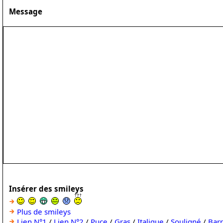
Message
Insérer des smileys
Plus de smileys
Lien N°1
/
Lien N°2
/
Puce
/
Gras
/
Italique
/
Souligné
/
Bar