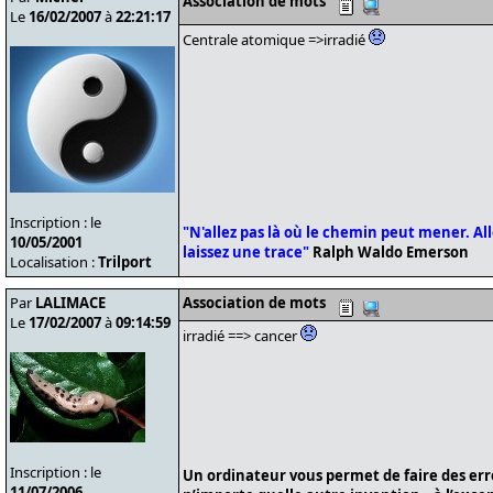
Association de mots
Le
16/02/2007
à
22:21:17
Centrale atomique =>irradié
Inscription : le
"N'allez pas là où le chemin peut mener. Alle
10/05/2001
laissez une trace"
Ralph Waldo Emerson
Localisation :
Trilport
Par
LALIMACE
Association de mots
Le
17/02/2007
à
09:14:59
irradié ==> cancer
Inscription : le
Un ordinateur vous permet de faire des er
11/07/2006