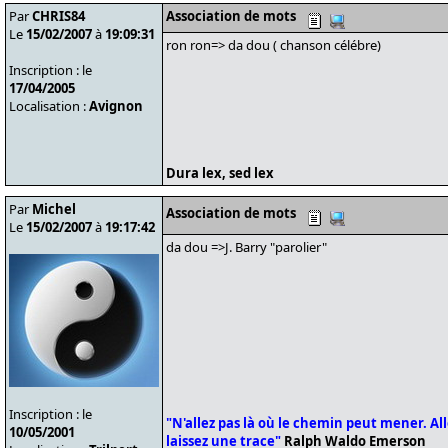
Par
CHRIS84
Association de mots
Le
15/02/2007
à
19:09:31
ron ron=> da dou ( chanson célébre)
Inscription : le
17/04/2005
Localisation :
Avignon
Dura lex, sed lex
Par
Michel
Association de mots
Le
15/02/2007
à
19:17:42
da dou =>J. Barry "parolier"
Inscription : le
"N'allez pas là où le chemin peut mener. Alle
10/05/2001
laissez une trace"
Ralph Waldo Emerson