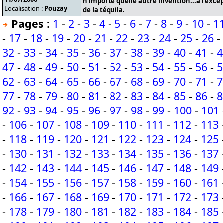
n’importe quelle autre invention...à l’exce
Localisation :
Pouzay
de la téquila.
Pages :
1
-
2
-
3
-
4
-
5
-
6
-
7
-
8
-
9
-
10
-
1
-
17
-
18
-
19
-
20
-
21
-
22
-
23
-
24
-
25
-
26
-
32
-
33
-
34
-
35
-
36
-
37
-
38
-
39
-
40
-
41
-
4
47
-
48
-
49
-
50
-
51
-
52
-
53
-
54
-
55
-
56
-
5
62
-
63
-
64
-
65
-
66
-
67
-
68
-
69
-
70
-
71
-
7
77
-
78
-
79
-
80
-
81
-
82
-
83
-
84
-
85
-
86
-
8
92
-
93
-
94
-
95
-
96
-
97
-
98
-
99
-
100
-
101
-
106
-
107
-
108
-
109
-
110
-
111
-
112
-
113
-
118
-
119
-
120
-
121
-
122
-
123
-
124
-
125
-
130
-
131
-
132
-
133
-
134
-
135
-
136
-
137
-
142
-
143
-
144
-
145
-
146
-
147
-
148
-
149
-
154
-
155
-
156
-
157
-
158
-
159
-
160
-
161
-
166
-
167
-
168
-
169
-
170
-
171
-
172
-
173
-
178
-
179
-
180
-
181
-
182
-
183
-
184
-
185