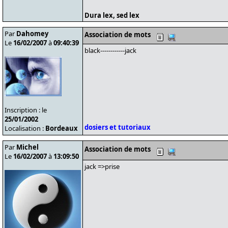
Dura lex, sed lex
Par
Dahomey
Association de mots
Le
16/02/2007
à
09:40:39
black------------jack
Inscription : le
25/01/2002
dosiers et tutoriaux
Localisation :
Bordeaux
Par
Michel
Association de mots
Le
16/02/2007
à
13:09:50
jack =>prise