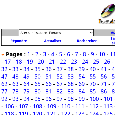
Ac
S'
Répondre
Actualiser
Rechercher
s'
Pages :
1
-
2
-
3
-
4
-
5
-
6
-
7
-
8
-
9
-
10
-
1
-
17
-
18
-
19
-
20
-
21
-
22
-
23
-
24
-
25
-
26
-
32
-
33
-
34
-
35
-
36
-
37
-
38
-
39
-
40
-
41
-
4
47
-
48
-
49
-
50
-
51
-
52
-
53
-
54
-
55
-
56
-
5
62
-
63
-
64
-
65
-
66
-
67
-
68
-
69
-
70
-
71
-
7
77
-
78
-
79
-
80
-
81
-
82
-
83
-
84
-
85
-
86
-
8
92
-
93
-
94
-
95
-
96
-
97
-
98
-
99
-
100
-
101
-
106
-
107
-
108
-
109
-
110
-
111
-
112
-
113
-
118
-
119
-
120
-
121
-
122
-
123
-
124
-
125