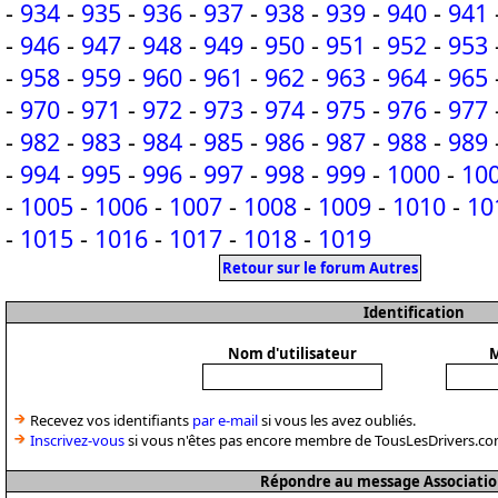
-
934
-
935
-
936
-
937
-
938
-
939
-
940
-
941
-
946
-
947
-
948
-
949
-
950
-
951
-
952
-
953
-
958
-
959
-
960
-
961
-
962
-
963
-
964
-
965
-
970
-
971
-
972
-
973
-
974
-
975
-
976
-
977
-
982
-
983
-
984
-
985
-
986
-
987
-
988
-
989
-
994
-
995
-
996
-
997
-
998
-
999
-
1000
-
10
-
1005
-
1006
-
1007
-
1008
-
1009
-
1010
-
10
-
1015
-
1016
-
1017
-
1018
-
1019
Retour sur le forum Autres
Identification
Nom d'utilisateur
M
Recevez vos identifiants
par e-mail
si vous les avez oubliés.
Inscrivez-vous
si vous n'êtes pas encore membre de TousLesDrivers.co
Répondre au message Associatio