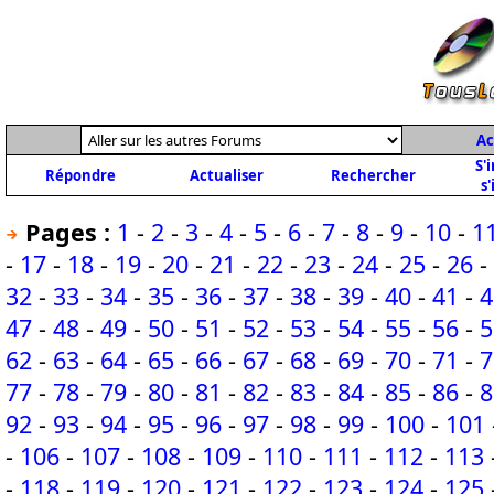
Ac
S'
Répondre
Actualiser
Rechercher
s'
Pages :
1
-
2
-
3
-
4
-
5
-
6
-
7
-
8
-
9
-
10
-
1
-
17
-
18
-
19
-
20
-
21
-
22
-
23
-
24
-
25
-
26
-
32
-
33
-
34
-
35
-
36
-
37
-
38
-
39
-
40
-
41
-
4
47
-
48
-
49
-
50
-
51
-
52
-
53
-
54
-
55
-
56
-
5
62
-
63
-
64
-
65
-
66
-
67
-
68
-
69
-
70
-
71
-
7
77
-
78
-
79
-
80
-
81
-
82
-
83
-
84
-
85
-
86
-
8
92
-
93
-
94
-
95
-
96
-
97
-
98
-
99
-
100
-
101
-
106
-
107
-
108
-
109
-
110
-
111
-
112
-
113
-
118
-
119
-
120
-
121
-
122
-
123
-
124
-
125