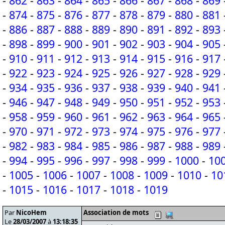
-
862
-
863
-
864
-
865
-
866
-
867
-
868
-
869
-
874
-
875
-
876
-
877
-
878
-
879
-
880
-
881
-
886
-
887
-
888
-
889
-
890
-
891
-
892
-
893
-
898
-
899
-
900
-
901
-
902
-
903
-
904
-
905
-
910
-
911
-
912
-
913
-
914
-
915
-
916
-
917
-
922
-
923
-
924
-
925
-
926
-
927
-
928
-
929
-
934
-
935
-
936
-
937
-
938
-
939
-
940
-
941
-
946
-
947
-
948
-
949
-
950
-
951
-
952
-
953
-
958
-
959
-
960
-
961
-
962
-
963
-
964
-
965
-
970
-
971
-
972
-
973
-
974
-
975
-
976
-
977
-
982
-
983
-
984
-
985
-
986
-
987
-
988
-
989
-
994
-
995
-
996
-
997
-
998
-
999
-
1000
-
10
-
1005
-
1006
-
1007
-
1008
-
1009
-
1010
-
10
-
1015
-
1016
-
1017
-
1018
-
1019
Par
NicoHem
Association de mots
Le
28/03/2007
à
13:18:35