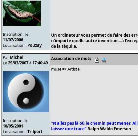
Inscription : le
Un ordinateur vous permet de faire des er
11/07/2006
n’importe quelle autre invention...à l’exce
Localisation :
Pouzay
de la téquila.
Par
Michel
Association de mots
Le
29/03/2007
à
17:40:49
muse => Artiste
Inscription : le
"N'allez pas là où le chemin peut mener. Alle
10/05/2001
laissez une trace"
Ralph Waldo Emerson
Localisation :
Trilport