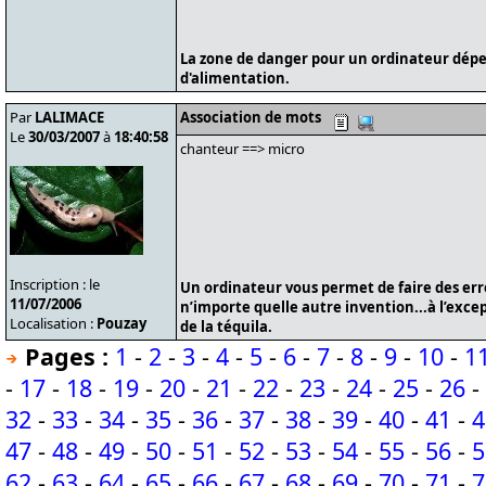
La zone de danger pour un ordinateur dépe
d'alimentation.
Par
LALIMACE
Association de mots
Le
30/03/2007
à
18:40:58
chanteur ==> micro
Inscription : le
Un ordinateur vous permet de faire des er
11/07/2006
n’importe quelle autre invention...à l’exce
Localisation :
Pouzay
de la téquila.
Pages :
1
-
2
-
3
-
4
-
5
-
6
-
7
-
8
-
9
-
10
-
1
-
17
-
18
-
19
-
20
-
21
-
22
-
23
-
24
-
25
-
26
-
32
-
33
-
34
-
35
-
36
-
37
-
38
-
39
-
40
-
41
-
4
47
-
48
-
49
-
50
-
51
-
52
-
53
-
54
-
55
-
56
-
5
62
-
63
-
64
-
65
-
66
-
67
-
68
-
69
-
70
-
71
-
7