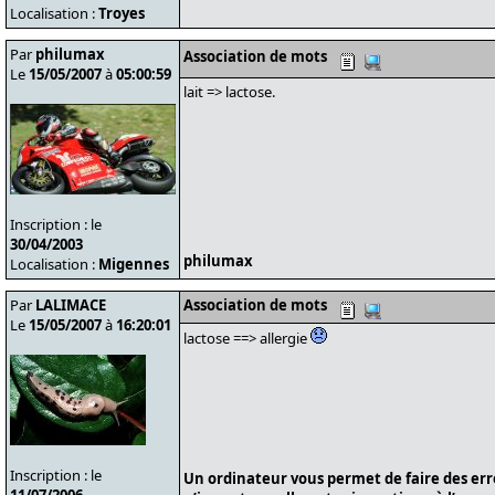
Localisation :
Troyes
Par
philumax
Association de mots
Le
15/05/2007
à
05:00:59
lait => lactose.
Inscription : le
30/04/2003
philumax
Localisation :
Migennes
Par
LALIMACE
Association de mots
Le
15/05/2007
à
16:20:01
lactose ==> allergie
Inscription : le
Un ordinateur vous permet de faire des er