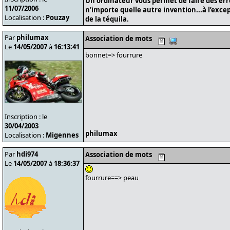
Un ordinateur vous permet de faire des er
11/07/2006
n’importe quelle autre invention...à l’exce
Localisation :
Pouzay
de la téquila.
Par
philumax
Association de mots
Le
14/05/2007
à
16:13:41
bonnet=> fourrure
Inscription : le
30/04/2003
philumax
Localisation :
Migennes
Par
hdi974
Association de mots
Le
14/05/2007
à
18:36:37
fourrure==> peau