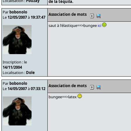
Localisation :
Pouzay
de la téquila.
Par
bobonolo
Association de mots
Le
12/05/2007
à
19:37:47
saut à l'élastique==>bungee
ici
Inscription : le
14/11/2004
Localisation :
Dole
Par
bobonolo
Association de mots
Le
14/05/2007
à
07:33:12
bungee==>latex