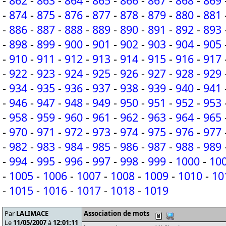
-
862
-
863
-
864
-
865
-
866
-
867
-
868
-
869
-
874
-
875
-
876
-
877
-
878
-
879
-
880
-
881
-
886
-
887
-
888
-
889
-
890
-
891
-
892
-
893
-
898
-
899
-
900
-
901
-
902
-
903
-
904
-
905
-
910
-
911
-
912
-
913
-
914
-
915
-
916
-
917
-
922
-
923
-
924
-
925
-
926
-
927
-
928
-
929
-
934
-
935
-
936
-
937
-
938
-
939
-
940
-
941
-
946
-
947
-
948
-
949
-
950
-
951
-
952
-
953
-
958
-
959
-
960
-
961
-
962
-
963
-
964
-
965
-
970
-
971
-
972
-
973
-
974
-
975
-
976
-
977
-
982
-
983
-
984
-
985
-
986
-
987
-
988
-
989
-
994
-
995
-
996
-
997
-
998
-
999
-
1000
-
10
-
1005
-
1006
-
1007
-
1008
-
1009
-
1010
-
10
-
1015
-
1016
-
1017
-
1018
-
1019
Par
LALIMACE
Association de mots
Le
11/05/2007
à
12:01:11