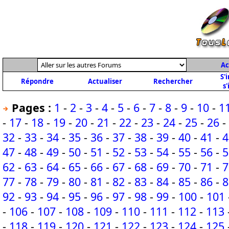
Ac
S'
Répondre
Actualiser
Rechercher
s'
Pages :
1
-
2
-
3
-
4
-
5
-
6
-
7
-
8
-
9
-
10
-
1
-
17
-
18
-
19
-
20
-
21
-
22
-
23
-
24
-
25
-
26
-
32
-
33
-
34
-
35
-
36
-
37
-
38
-
39
-
40
-
41
-
4
47
-
48
-
49
-
50
-
51
-
52
-
53
-
54
-
55
-
56
-
5
62
-
63
-
64
-
65
-
66
-
67
-
68
-
69
-
70
-
71
-
7
77
-
78
-
79
-
80
-
81
-
82
-
83
-
84
-
85
-
86
-
8
92
-
93
-
94
-
95
-
96
-
97
-
98
-
99
-
100
-
101
-
106
-
107
-
108
-
109
-
110
-
111
-
112
-
113
-
118
-
119
-
120
-
121
-
122
-
123
-
124
-
125