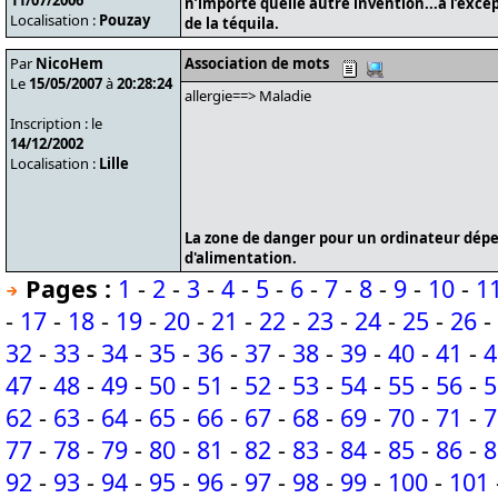
11/07/2006
n’importe quelle autre invention...à l’exce
Localisation :
Pouzay
de la téquila.
Par
NicoHem
Association de mots
Le
15/05/2007
à
20:28:24
allergie==> Maladie
Inscription : le
14/12/2002
Localisation :
Lille
La zone de danger pour un ordinateur dépe
d'alimentation.
Pages :
1
-
2
-
3
-
4
-
5
-
6
-
7
-
8
-
9
-
10
-
1
-
17
-
18
-
19
-
20
-
21
-
22
-
23
-
24
-
25
-
26
-
32
-
33
-
34
-
35
-
36
-
37
-
38
-
39
-
40
-
41
-
4
47
-
48
-
49
-
50
-
51
-
52
-
53
-
54
-
55
-
56
-
5
62
-
63
-
64
-
65
-
66
-
67
-
68
-
69
-
70
-
71
-
7
77
-
78
-
79
-
80
-
81
-
82
-
83
-
84
-
85
-
86
-
8
92
-
93
-
94
-
95
-
96
-
97
-
98
-
99
-
100
-
101