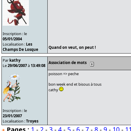
Inscription : le
05/01/2004
Localisation :
Les
Quand on veut, on peut !
Champs De Losque
Par
kathy
Association de mots
Le
29/06/2007
à
13:49:08
poisson => peche
bon week end et bisous à tous
cathy
Inscription : le
23/01/2007
Localisation :
Troyes
Pages :
1
-
2
-
3
-
4
-
5
-
6
-
7
-
8
-
9
-
10
-
1