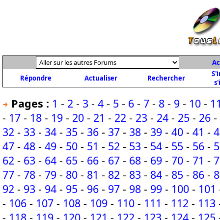
Ac
S'
Répondre
Actualiser
Rechercher
s'
Pages :
1
-
2
-
3
-
4
-
5
-
6
-
7
-
8
-
9
-
10
-
1
-
17
-
18
-
19
-
20
-
21
-
22
-
23
-
24
-
25
-
26
-
32
-
33
-
34
-
35
-
36
-
37
-
38
-
39
-
40
-
41
-
4
47
-
48
-
49
-
50
-
51
-
52
-
53
-
54
-
55
-
56
-
5
62
-
63
-
64
-
65
-
66
-
67
-
68
-
69
-
70
-
71
-
7
77
-
78
-
79
-
80
-
81
-
82
-
83
-
84
-
85
-
86
-
8
92
-
93
-
94
-
95
-
96
-
97
-
98
-
99
-
100
-
101
-
106
-
107
-
108
-
109
-
110
-
111
-
112
-
113
-
118
-
119
-
120
-
121
-
122
-
123
-
124
-
125