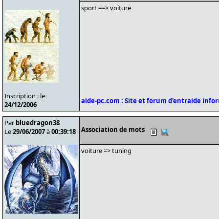
sport ==> voiture
Inscription : le
aide-pc.com : Site et forum d'entraide inf
24/12/2006
Par
bluedragon38
Association de mots
Le
29/06/2007
à
00:39:18
voiture => tuning