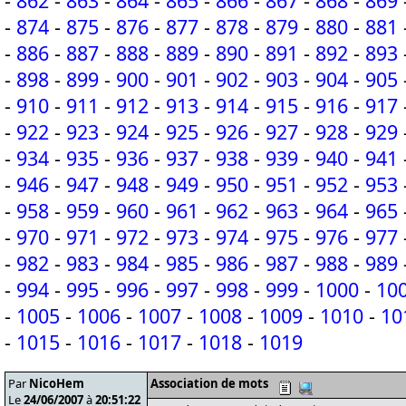
-
862
-
863
-
864
-
865
-
866
-
867
-
868
-
869
-
874
-
875
-
876
-
877
-
878
-
879
-
880
-
881
-
886
-
887
-
888
-
889
-
890
-
891
-
892
-
893
-
898
-
899
-
900
-
901
-
902
-
903
-
904
-
905
-
910
-
911
-
912
-
913
-
914
-
915
-
916
-
917
-
922
-
923
-
924
-
925
-
926
-
927
-
928
-
929
-
934
-
935
-
936
-
937
-
938
-
939
-
940
-
941
-
946
-
947
-
948
-
949
-
950
-
951
-
952
-
953
-
958
-
959
-
960
-
961
-
962
-
963
-
964
-
965
-
970
-
971
-
972
-
973
-
974
-
975
-
976
-
977
-
982
-
983
-
984
-
985
-
986
-
987
-
988
-
989
-
994
-
995
-
996
-
997
-
998
-
999
-
1000
-
10
-
1005
-
1006
-
1007
-
1008
-
1009
-
1010
-
10
-
1015
-
1016
-
1017
-
1018
-
1019
Par
NicoHem
Association de mots
Le
24/06/2007
à
20:51:22