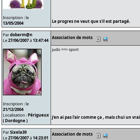
Inscription : le
Le progres ne vaut que s'il est partagé.
13/05/2004
Par
doberm@n
Association de mots
Le
27/06/2007
à
13:47:44
judo ==> sport
Inscription : le
21/12/2004
Localisation :
Périgueux
J'en ai pas l'air comme ça , mais chui un vr
( Dordogne )
Par
Sixela39
Association de mots
Le
27/06/2007
à
14:23:01