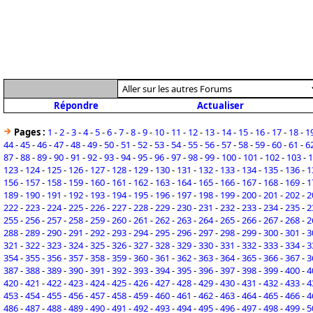
Répondre
Actualiser
Pages :
1
-
2
-
3
-
4
-
5
-
6
-
7
-
8
-
9
-
10
-
11
-
12
-
13
-
14
-
15
-
16
-
17
-
18
-
1
44
-
45
-
46
-
47
-
48
-
49
-
50
-
51
-
52
-
53
-
54
-
55
-
56
-
57
-
58
-
59
-
60
-
61
-
6
87
-
88
-
89
-
90
-
91
-
92
-
93
-
94
-
95
-
96
-
97
-
98
-
99
-
100
-
101
-
102
-
103
-
1
123
-
124
-
125
-
126
-
127
-
128
-
129
-
130
-
131
-
132
-
133
-
134
-
135
-
136
-
1
156
-
157
-
158
-
159
-
160
-
161
-
162
-
163
-
164
-
165
-
166
-
167
-
168
-
169
-
1
189
-
190
-
191
-
192
-
193
-
194
-
195
-
196
-
197
-
198
-
199
-
200
-
201
-
202
-
2
222
-
223
-
224
-
225
-
226
-
227
-
228
-
229
-
230
-
231
-
232
-
233
-
234
-
235
-
2
255
-
256
-
257
-
258
-
259
-
260
-
261
-
262
-
263
-
264
-
265
-
266
-
267
-
268
-
2
288
-
289
-
290
-
291
-
292
-
293
-
294
-
295
-
296
-
297
-
298
-
299
-
300
-
301
-
3
321
-
322
-
323
-
324
-
325
-
326
-
327
-
328
-
329
-
330
-
331
-
332
-
333
-
334
-
3
354
-
355
-
356
-
357
-
358
-
359
-
360
-
361
-
362
-
363
-
364
-
365
-
366
-
367
-
3
387
-
388
-
389
-
390
-
391
-
392
-
393
-
394
-
395
-
396
-
397
-
398
-
399
-
400
-
4
420
-
421
-
422
-
423
-
424
-
425
-
426
-
427
-
428
-
429
-
430
-
431
-
432
-
433
-
4
453
-
454
-
455
-
456
-
457
-
458
-
459
-
460
-
461
-
462
-
463
-
464
-
465
-
466
-
4
486
-
487
-
488
-
489
-
490
-
491
-
492
-
493
-
494
-
495
-
496
-
497
-
498
-
499
-
5