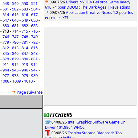
09/07/26
Drivers NVIDIA GeForce Game Ready
-
548
-
549
-
550
-
551
-
610.74 pour DOOM : The Dark Ages | Revelations
-
581
-
582
-
583
-
584
-
09/07/26
Application Creative Nexus 1.2 pour les
-
614
-
615
-
616
-
617
-
enceintes XF1
-
647
-
648
-
649
-
650
-
-
680
-
681
-
682
-
683
-
-
713
-
714
-
715
-
716
-
-
746
-
747
-
748
-
749
-
-
779
-
780
-
781
-
782
-
-
812
-
813
-
814
-
815
-
-
845
-
846
-
847
-
848
-
-
878
-
879
-
880
-
881
-
-
911
-
912
-
913
-
914
-
-
944
-
945
-
946
-
947
-
-
977
-
978
-
979
-
980
-
-
1008
-
1009
-
1010
-
Page suivante
FICHIERS
04/08/26
Intel Graphics Software Game On
Driver 101.8864 WHQL
03/08/26
Toshiba Storage Diagnostic Tool