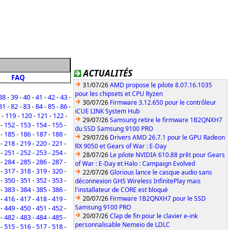
ACTUALITÉS
FAQ
31/07/26
AMD propose le pilote 8.07.16.1035
pour les chipsets et CPU Ryzen
38
-
39
-
40
-
41
-
42
-
43
-
30/07/26
Firmware 3.12.650 pour le contrôleur
81
-
82
-
83
-
84
-
85
-
86
-
iCUE LINK System Hub
-
119
-
120
-
121
-
122
-
29/07/26
Samsung retire le firmware 1B2QNXH7
-
152
-
153
-
154
-
155
-
du SSD Samsung 9100 PRO
-
185
-
186
-
187
-
188
-
29/07/26
Drivers AMD 26.7.1 pour le GPU Radeon
-
218
-
219
-
220
-
221
-
RX 9050 et Gears of War : E-Day
-
251
-
252
-
253
-
254
-
28/07/26
Le pilote NVIDIA 610.88 prêt pour Gears
-
284
-
285
-
286
-
287
-
of War : E-Day et Halo : Campaign Evolved
-
317
-
318
-
319
-
320
-
22/07/26
Glorious lance le casque audio sans
-
350
-
351
-
352
-
353
-
déconnexion GHS Wireless InfinitePlay mais
-
383
-
384
-
385
-
386
-
l'installateur de CORE est bloqué
-
416
-
417
-
418
-
419
-
20/07/26
Firmware 1B2QNXH7 pour le SSD
Samsung 9100 PRO
-
449
-
450
-
451
-
452
-
20/07/26
Clap de fin pour le clavier e-ink
-
482
-
483
-
484
-
485
-
personnalisable Nemeio de LDLC
-
515
-
516
-
517
-
518
-