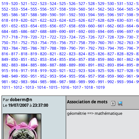
519
-
520
-
521
-
522
-
523
-
524
-
525
-
526
-
527
-
528
-
529
-
530
-
531
-
532
-
5
552
-
553
-
554
-
555
-
556
-
557
-
558
-
559
-
560
-
561
-
562
-
563
-
564
-
565
-
5
585
-
586
-
587
-
588
-
589
-
590
-
591
-
592
-
593
-
594
-
595
-
596
-
597
-
598
-
5
618
-
619
-
620
-
621
-
622
-
623
-
624
-
625
-
626
-
627
-
628
-
629
-
630
-
631
-
6
651
-
652
-
653
-
654
-
655
-
656
-
657
-
658
-
659
-
660
-
661
-
662
-
663
-
664
-
6
684
-
685
-
686
-
687
-
688
-
689
-
690
-
691
-
692
-
693
-
694
-
695
-
696
-
697
-
6
717
-
718
-
719
-
720
-
721
-
722
-
723
-
724
-
725
-
726
-
727
-
728
-
729
-
730
-
7
750
-
751
-
752
-
753
-
754
-
755
-
756
-
757
-
758
-
759
-
760
-
761
-
762
-
763
-
7
783
-
784
-
785
-
786
-
787
-
788
-
789
-
790
-
791
-
792
-
793
-
794
-
795
-
796
-
7
816
-
817
-
818
-
819
-
820
-
821
-
822
-
823
-
824
-
825
-
826
-
827
-
828
-
829
-
8
849
-
850
-
851
-
852
-
853
-
854
-
855
-
856
-
857
-
858
-
859
-
860
-
861
-
862
-
8
882
-
883
-
884
-
885
-
886
-
887
-
888
-
889
-
890
-
891
-
892
-
893
-
894
-
895
-
8
915
-
916
-
917
-
918
-
919
-
920
-
921
-
922
-
923
-
924
-
925
-
926
-
927
-
928
-
9
948
-
949
-
950
-
951
-
952
-
953
-
954
-
955
-
956
-
957
-
958
-
959
-
960
-
961
-
9
981
-
982
-
983
-
984
-
985
-
986
-
987
-
988
-
989
-
990
-
991
-
992
-
993
-
994
-
9
1011
-
1012
-
1013
-
1014
-
1015
-
1016
-
1017
-
1018
-
1019
Par
doberm@n
Association de mots
Le
19/07/2007
à
23:37:00
géométrie ==> mathématique