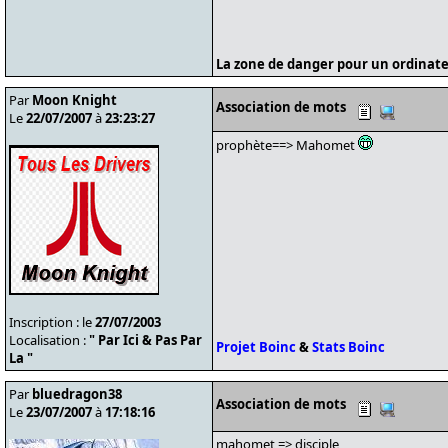
La zone de danger pour un ordinate
Par
Moon Knight
Association de mots
Le
22/07/2007
à
23:23:27
prophète==> Mahomet
Inscription : le
27/07/2003
Localisation :
" Par Ici & Pas Par
Projet Boinc
&
Stats Boinc
La "
Par
bluedragon38
Association de mots
Le
23/07/2007
à
17:18:16
mahomet => disciple