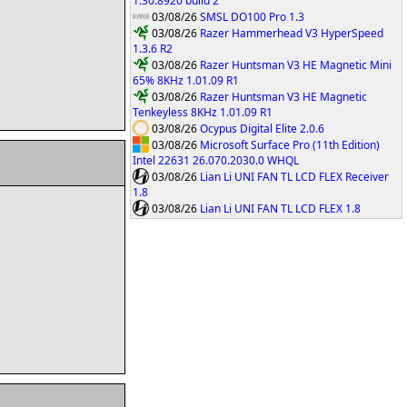
1.30.8920 build 2
03/08/26
SMSL DO100 Pro 1.3
03/08/26
Razer Hammerhead V3 HyperSpeed
1.3.6 R2
03/08/26
Razer Huntsman V3 HE Magnetic Mini
65% 8KHz 1.01.09 R1
03/08/26
Razer Huntsman V3 HE Magnetic
Tenkeyless 8KHz 1.01.09 R1
03/08/26
Ocypus Digital Elite 2.0.6
03/08/26
Microsoft Surface Pro (11th Edition)
Intel 22631 26.070.2030.0 WHQL
03/08/26
Lian Li UNI FAN TL LCD FLEX Receiver
1.8
03/08/26
Lian Li UNI FAN TL LCD FLEX 1.8