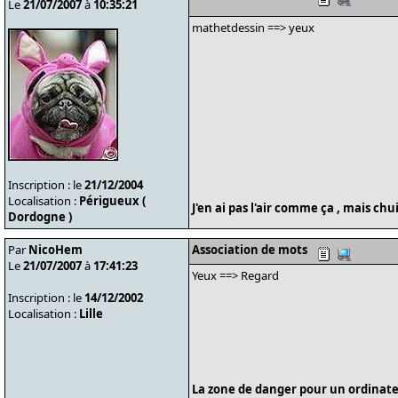
Le
21/07/2007
à
10:35:21
mathetdessin ==> yeux
Inscription : le
21/12/2004
Localisation :
Périgueux (
J'en ai pas l'air comme ça , mais ch
Dordogne )
Par
NicoHem
Association de mots
Le
21/07/2007
à
17:41:23
Yeux ==> Regard
Inscription : le
14/12/2002
Localisation :
Lille
La zone de danger pour un ordinate