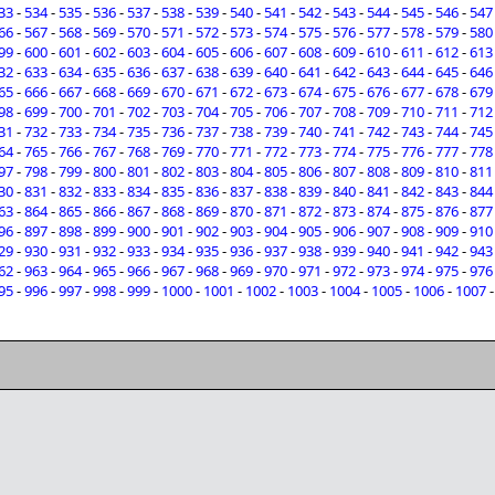
33
-
534
-
535
-
536
-
537
-
538
-
539
-
540
-
541
-
542
-
543
-
544
-
545
-
546
-
547
66
-
567
-
568
-
569
-
570
-
571
-
572
-
573
-
574
-
575
-
576
-
577
-
578
-
579
-
580
99
-
600
-
601
-
602
-
603
-
604
-
605
-
606
-
607
-
608
-
609
-
610
-
611
-
612
-
613
32
-
633
-
634
-
635
-
636
-
637
-
638
-
639
-
640
-
641
-
642
-
643
-
644
-
645
-
646
65
-
666
-
667
-
668
-
669
-
670
-
671
-
672
-
673
-
674
-
675
-
676
-
677
-
678
-
679
98
-
699
-
700
-
701
-
702
-
703
-
704
-
705
-
706
-
707
-
708
-
709
-
710
-
711
-
712
31
-
732
-
733
-
734
-
735
-
736
-
737
-
738
-
739
-
740
-
741
-
742
-
743
-
744
-
745
64
-
765
-
766
-
767
-
768
-
769
-
770
-
771
-
772
-
773
-
774
-
775
-
776
-
777
-
778
97
-
798
-
799
-
800
-
801
-
802
-
803
-
804
-
805
-
806
-
807
-
808
-
809
-
810
-
811
30
-
831
-
832
-
833
-
834
-
835
-
836
-
837
-
838
-
839
-
840
-
841
-
842
-
843
-
844
63
-
864
-
865
-
866
-
867
-
868
-
869
-
870
-
871
-
872
-
873
-
874
-
875
-
876
-
877
96
-
897
-
898
-
899
-
900
-
901
-
902
-
903
-
904
-
905
-
906
-
907
-
908
-
909
-
910
29
-
930
-
931
-
932
-
933
-
934
-
935
-
936
-
937
-
938
-
939
-
940
-
941
-
942
-
943
62
-
963
-
964
-
965
-
966
-
967
-
968
-
969
-
970
-
971
-
972
-
973
-
974
-
975
-
976
95
-
996
-
997
-
998
-
999
-
1000
-
1001
-
1002
-
1003
-
1004
-
1005
-
1006
-
1007