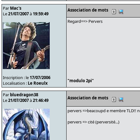
Par
Mac's
Association de mots
Le
21/07/2007
à
19:59:49
Regard==> Pervers
Inscription : le
17/07/2006
"modulo 2pi"
Localisation :
Le Roeulx
Par
bluedragon38
Association de mots
Le
21/07/2007
à
21:46:49
pervers =>beacoupd e membre TLD!! no
pervers => cité (perversité...)