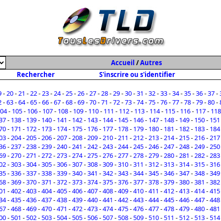
Accueil
/
Autres
Rechercher
S'inscrire ou s'identifier
9
-
20
-
21
-
22
-
23
-
24
-
25
-
26
-
27
-
28
-
29
-
30
-
31
-
32
-
33
-
34
-
35
-
36
-
37
-
2
-
63
-
64
-
65
-
66
-
67
-
68
-
69
-
70
-
71
-
72
-
73
-
74
-
75
-
76
-
77
-
78
-
79
-
80
-
04
-
105
-
106
-
107
-
108
-
109
-
110
-
111
-
112
-
113
-
114
-
115
-
116
-
117
-
118
37
-
138
-
139
-
140
-
141
-
142
-
143
-
144
-
145
-
146
-
147
-
148
-
149
-
150
-
151
70
-
171
-
172
-
173
-
174
-
175
-
176
-
177
-
178
-
179
-
180
-
181
-
182
-
183
-
184
03
-
204
-
205
-
206
-
207
-
208
-
209
-
210
-
211
-
212
-
213
-
214
-
215
-
216
-
217
36
-
237
-
238
-
239
-
240
-
241
-
242
-
243
-
244
-
245
-
246
-
247
-
248
-
249
-
250
69
-
270
-
271
-
272
-
273
-
274
-
275
-
276
-
277
-
278
-
279
-
280
-
281
-
282
-
283
02
-
303
-
304
-
305
-
306
-
307
-
308
-
309
-
310
-
311
-
312
-
313
-
314
-
315
-
316
35
-
336
-
337
-
338
-
339
-
340
-
341
-
342
-
343
-
344
-
345
-
346
-
347
-
348
-
349
68
-
369
-
370
-
371
-
372
-
373
-
374
-
375
-
376
-
377
-
378
-
379
-
380
-
381
-
382
01
-
402
-
403
-
404
-
405
-
406
-
407
-
408
-
409
-
410
-
411
-
412
-
413
-
414
-
415
34
-
435
-
436
-
437
-
438
-
439
-
440
-
441
-
442
-
443
-
444
-
445
-
446
-
447
-
448
67
-
468
-
469
-
470
-
471
-
472
-
473
-
474
-
475
-
476
-
477
-
478
-
479
-
480
-
481
00
-
501
-
502
-
503
-
504
-
505
-
506
-
507
-
508
-
509
-
510
-
511
-
512
-
513
-
514