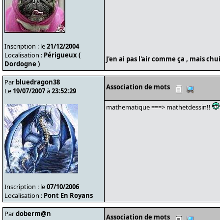
Inscription : le
21/12/2004
Localisation :
Périgueux (
J'en ai pas l'air comme ça , mais ch
Dordogne )
Par
bluedragon38
Association de mots
Le
19/07/2007
à
23:52:29
mathematique ===> mathetdessin!!
Inscription : le
07/10/2006
Localisation :
Pont En Royans
Par
doberm@n
Association de mots