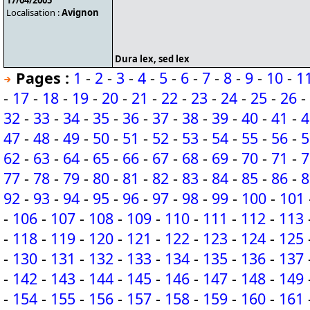
17/04/2005
Localisation :
Avignon
Dura lex, sed lex
Pages :
1
-
2
-
3
-
4
-
5
-
6
-
7
-
8
-
9
-
10
-
1
-
17
-
18
-
19
-
20
-
21
-
22
-
23
-
24
-
25
-
26
-
32
-
33
-
34
-
35
-
36
-
37
-
38
-
39
-
40
-
41
-
4
47
-
48
-
49
-
50
-
51
-
52
-
53
-
54
-
55
-
56
-
5
62
-
63
-
64
-
65
-
66
-
67
-
68
-
69
-
70
-
71
-
7
77
-
78
-
79
-
80
-
81
-
82
-
83
-
84
-
85
-
86
-
8
92
-
93
-
94
-
95
-
96
-
97
-
98
-
99
-
100
-
101
-
106
-
107
-
108
-
109
-
110
-
111
-
112
-
113
-
118
-
119
-
120
-
121
-
122
-
123
-
124
-
125
-
130
-
131
-
132
-
133
-
134
-
135
-
136
-
137
-
142
-
143
-
144
-
145
-
146
-
147
-
148
-
149
-
154
-
155
-
156
-
157
-
158
-
159
-
160
-
161