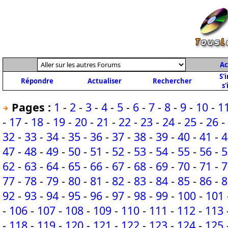
Ac
S'
Répondre
Actualiser
Rechercher
s'
Pages :
1
-
2
-
3
-
4
-
5
-
6
-
7
-
8
-
9
-
10
-
1
-
17
-
18
-
19
-
20
-
21
-
22
-
23
-
24
-
25
-
26
-
32
-
33
-
34
-
35
-
36
-
37
-
38
-
39
-
40
-
41
-
4
47
-
48
-
49
-
50
-
51
-
52
-
53
-
54
-
55
-
56
-
5
62
-
63
-
64
-
65
-
66
-
67
-
68
-
69
-
70
-
71
-
7
77
-
78
-
79
-
80
-
81
-
82
-
83
-
84
-
85
-
86
-
8
92
-
93
-
94
-
95
-
96
-
97
-
98
-
99
-
100
-
101
-
106
-
107
-
108
-
109
-
110
-
111
-
112
-
113
-
118
-
119
-
120
-
121
-
122
-
123
-
124
-
125