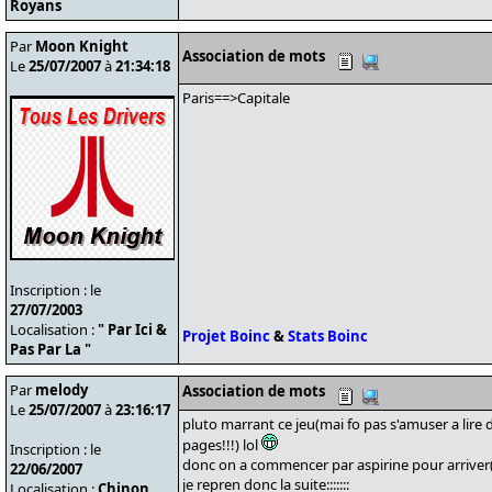
Royans
Par
Moon Knight
Association de mots
Le
25/07/2007
à
21:34:18
Paris==>Capitale
Inscription : le
27/07/2003
Localisation :
" Par Ici &
Projet Boinc
&
Stats Boinc
Pas Par La "
Par
melody
Association de mots
Le
25/07/2007
à
23:16:17
pluto marrant ce jeu(mai fo pas s'amuser a lire d
pages!!!) lol
Inscription : le
donc on a commencer par aspirine pour arriver(al
22/06/2007
je repren donc la suite:::::::
Localisation :
Chinon