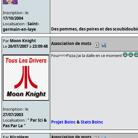
Inscription : le
17/10/2004
Localisation :
Saint-
Des pommes, des poires et des scoubidoub
germain-en-laye
Par
Moon Knight
Association de mots
Le
26/07/2007
à
23:09:48
Four==>Pizza j'ai la dalle en ce moment
Inscription : le
27/07/2003
Localisation :
" Par Ici &
Projet Boinc
&
Stats Boinc
Pas Par La "
Par
NicoHem
Association de mots