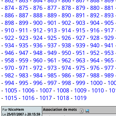
-
862
-
863
-
864
-
865
-
866
-
867
-
868
-
869
-
874
-
875
-
876
-
877
-
878
-
879
-
880
-
881
-
886
-
887
-
888
-
889
-
890
-
891
-
892
-
893
-
898
-
899
-
900
-
901
-
902
-
903
-
904
-
905
-
910
-
911
-
912
-
913
-
914
-
915
-
916
-
917
-
922
-
923
-
924
-
925
-
926
-
927
-
928
-
929
-
934
-
935
-
936
-
937
-
938
-
939
-
940
-
941
-
946
-
947
-
948
-
949
-
950
-
951
-
952
-
953
-
958
-
959
-
960
-
961
-
962
-
963
-
964
-
965
-
970
-
971
-
972
-
973
-
974
-
975
-
976
-
977
-
982
-
983
-
984
-
985
-
986
-
987
-
988
-
989
-
994
-
995
-
996
-
997
-
998
-
999
-
1000
-
10
-
1005
-
1006
-
1007
-
1008
-
1009
-
1010
-
10
-
1015
-
1016
-
1017
-
1018
-
1019
Par
NicoHem
Association de mots
Le
25/07/2007
à
20:15:59