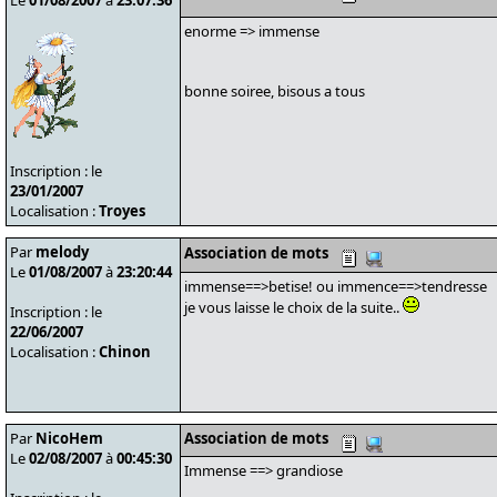
Le
01/08/2007
à
23:07:36
enorme => immense
bonne soiree, bisous a tous
Inscription : le
23/01/2007
Localisation :
Troyes
Par
melody
Association de mots
Le
01/08/2007
à
23:20:44
immense==>betise! ou immence==>tendresse
je vous laisse le choix de la suite..
Inscription : le
22/06/2007
Localisation :
Chinon
Par
NicoHem
Association de mots
Le
02/08/2007
à
00:45:30
Immense ==> grandiose