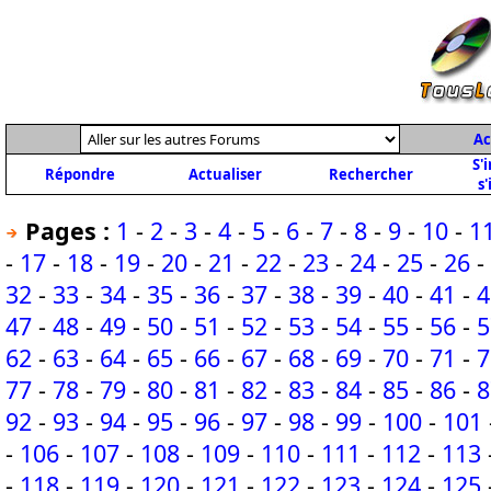
Ac
S'
Répondre
Actualiser
Rechercher
s'
Pages :
1
-
2
-
3
-
4
-
5
-
6
-
7
-
8
-
9
-
10
-
1
-
17
-
18
-
19
-
20
-
21
-
22
-
23
-
24
-
25
-
26
-
32
-
33
-
34
-
35
-
36
-
37
-
38
-
39
-
40
-
41
-
4
47
-
48
-
49
-
50
-
51
-
52
-
53
-
54
-
55
-
56
-
5
62
-
63
-
64
-
65
-
66
-
67
-
68
-
69
-
70
-
71
-
7
77
-
78
-
79
-
80
-
81
-
82
-
83
-
84
-
85
-
86
-
8
92
-
93
-
94
-
95
-
96
-
97
-
98
-
99
-
100
-
101
-
106
-
107
-
108
-
109
-
110
-
111
-
112
-
113
-
118
-
119
-
120
-
121
-
122
-
123
-
124
-
125