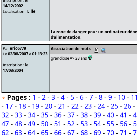
Inscription : le
14/12/2002
Localisation :
Lille
La zone de danger pour un ordinateur dépe
d'alimentation.
Par
eric6779
Association de mots
Le
02/08/2007
à
01:13:23
grandiose => 28 ans
Inscription : le
17/03/2004
Pages :
1
-
2
-
3
-
4
-
5
-
6
-
7
-
8
-
9
-
10
-
1
-
17
-
18
-
19
-
20
-
21
-
22
-
23
-
24
-
25
-
26
-
32
-
33
-
34
-
35
-
36
-
37
-
38
-
39
-
40
-
41
-
4
47
-
48
-
49
-
50
-
51
-
52
-
53
-
54
-
55
-
56
-
5
62
-
63
-
64
-
65
-
66
-
67
-
68
-
69
-
70
-
71
-
7