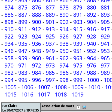
-
862
-
863
-
864
-
865
-
866
-
867
-
868
-
869
-
874
-
875
-
876
-
877
-
878
-
879
-
880
-
881
-
886
-
887
-
888
-
889
-
890
-
891
-
892
-
893
-
898
-
899
-
900
-
901
-
902
-
903
-
904
-
905
-
910
-
911
-
912
-
913
-
914
-
915
-
916
-
917
-
922
-
923
-
924
-
925
-
926
-
927
-
928
-
929
-
934
-
935
-
936
-
937
-
938
-
939
-
940
-
941
-
946
-
947
-
948
-
949
-
950
-
951
-
952
-
953
-
958
-
959
-
960
-
961
-
962
-
963
-
964
-
965
-
970
-
971
-
972
-
973
-
974
-
975
-
976
-
977
-
982
-
983
-
984
-
985
-
986
-
987
-
988
-
989
-
994
-
995
-
996
-
997
-
998
-
999
-
1000
-
10
-
1005
-
1006
-
1007
-
1008
-
1009
-
1010
-
10
-
1015
-
1016
-
1017
-
1018
-
1019
Par
Claire
Association de mots
Le
30/07/2007
à
19:48:35