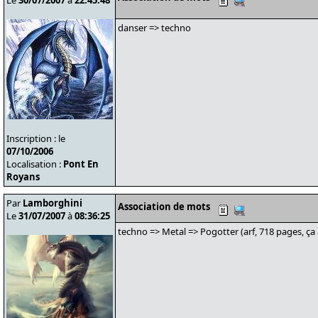
Le
30/07/2007
à
22:45:48
danser => techno
Inscription : le
07/10/2006
Localisation :
Pont En
Royans
Par
Lamborghini
Association de mots
Le
31/07/2007
à
08:36:25
techno => Metal => Pogotter (arf, 718 pages, ça