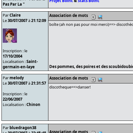
Projet Boinc
&
Stats Boinc
Pas Par La "
Par
Claire
Association de mots
Le
30/07/2007
à
21:12:09
boîte (ah non pas pour moi merci)==> discothè
Inscription : le
17/10/2004
Localisation :
Saint-
Des pommes, des poires et des scoubidoub
germain-en-laye
Par
melody
Association de mots
Le
30/07/2007
à
21:31:57
discotheque==>danser!
Inscription : le
22/06/2007
Localisation :
Chinon
Par
bluedragon38
Association de mots