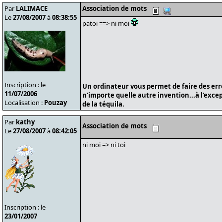
Par
LALIMACE
Association de mots
Le
27/08/2007
à
08:38:55
patoi ==> ni moi
Inscription : le
Un ordinateur vous permet de faire des er
11/07/2006
n’importe quelle autre invention...à l’exce
Localisation :
Pouzay
de la téquila.
Par
kathy
Association de mots
Le
27/08/2007
à
08:42:05
ni moi => ni toi
Inscription : le
23/01/2007