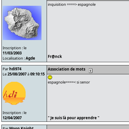
inquisition ====> espagnole
Inscription : le
11/03/2003
Fr@nck
Localisation :
Agde
Par
hdi974
Association de mots
Le
25/08/2007
à
09:10:15
espagnole====< si senor
Inscription : le
12/04/2007
" Je suis là pour apprendre "
Par
Moon Knight