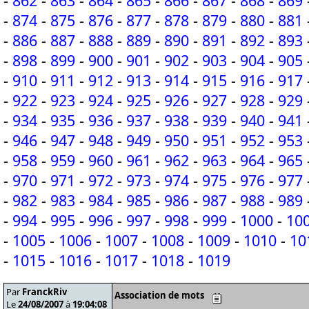
-
862
-
863
-
864
-
865
-
866
-
867
-
868
-
869
-
874
-
875
-
876
-
877
-
878
-
879
-
880
-
881
-
886
-
887
-
888
-
889
-
890
-
891
-
892
-
893
-
898
-
899
-
900
-
901
-
902
-
903
-
904
-
905
-
910
-
911
-
912
-
913
-
914
-
915
-
916
-
917
-
922
-
923
-
924
-
925
-
926
-
927
-
928
-
929
-
934
-
935
-
936
-
937
-
938
-
939
-
940
-
941
-
946
-
947
-
948
-
949
-
950
-
951
-
952
-
953
-
958
-
959
-
960
-
961
-
962
-
963
-
964
-
965
-
970
-
971
-
972
-
973
-
974
-
975
-
976
-
977
-
982
-
983
-
984
-
985
-
986
-
987
-
988
-
989
-
994
-
995
-
996
-
997
-
998
-
999
-
1000
-
10
-
1005
-
1006
-
1007
-
1008
-
1009
-
1010
-
10
-
1015
-
1016
-
1017
-
1018
-
1019
Par
FranckRiv
Association de mots
Le
24/08/2007
à
19:04:08