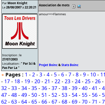
Par
Moon Knight
Association de mots
Le
28/08/2007
à
22:20:21
amour==>Flammes
Inscription : le
27/07/2003
Localisation :
" Par Ici &
Projet Boinc
&
Stats Boinc
Pas Par La "
Pages :
1
-
2
-
3
-
4
-
5
-
6
-
7
-
8
-
9
-
10
-
1
-
17
-
18
-
19
-
20
-
21
-
22
-
23
-
24
-
25
-
26
-
32
-
33
-
34
-
35
-
36
-
37
-
38
-
39
-
40
-
41
-
4
47
-
48
-
49
-
50
-
51
-
52
-
53
-
54
-
55
-
56
-
5
62
-
63
-
64
-
65
-
66
-
67
-
68
-
69
-
70
-
71
-
7