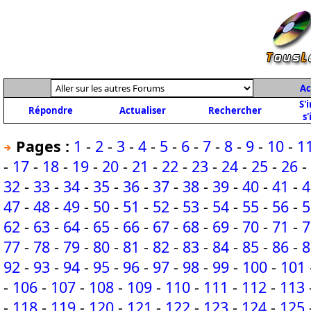
Ac
S'
Répondre
Actualiser
Rechercher
s'
Pages :
1
-
2
-
3
-
4
-
5
-
6
-
7
-
8
-
9
-
10
-
1
-
17
-
18
-
19
-
20
-
21
-
22
-
23
-
24
-
25
-
26
-
32
-
33
-
34
-
35
-
36
-
37
-
38
-
39
-
40
-
41
-
4
47
-
48
-
49
-
50
-
51
-
52
-
53
-
54
-
55
-
56
-
5
62
-
63
-
64
-
65
-
66
-
67
-
68
-
69
-
70
-
71
-
7
77
-
78
-
79
-
80
-
81
-
82
-
83
-
84
-
85
-
86
-
8
92
-
93
-
94
-
95
-
96
-
97
-
98
-
99
-
100
-
101
-
106
-
107
-
108
-
109
-
110
-
111
-
112
-
113
-
118
-
119
-
120
-
121
-
122
-
123
-
124
-
125