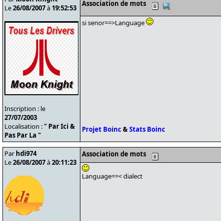
Association de mots
Le
26/08/2007
à
19:52:53
si senor==>Language
Inscription : le
27/07/2003
Localisation :
" Par Ici &
Projet Boinc
&
Stats Boinc
Pas Par La "
Par
hdi974
Association de mots
Le
26/08/2007
à
20:11:23
Language==< dialect