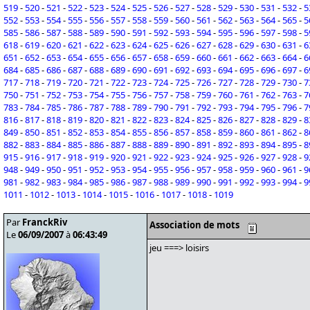
519
-
520
-
521
-
522
-
523
-
524
-
525
-
526
-
527
-
528
-
529
-
530
-
531
-
532
-
5
552
-
553
-
554
-
555
-
556
-
557
-
558
-
559
-
560
-
561
-
562
-
563
-
564
-
565
-
5
585
-
586
-
587
-
588
-
589
-
590
-
591
-
592
-
593
-
594
-
595
-
596
-
597
-
598
-
5
618
-
619
-
620
-
621
-
622
-
623
-
624
-
625
-
626
-
627
-
628
-
629
-
630
-
631
-
6
651
-
652
-
653
-
654
-
655
-
656
-
657
-
658
-
659
-
660
-
661
-
662
-
663
-
664
-
6
684
-
685
-
686
-
687
-
688
-
689
-
690
-
691
-
692
-
693
-
694
-
695
-
696
-
697
-
6
717
-
718
-
719
-
720
-
721
-
722
-
723
-
724
-
725
-
726
-
727
-
728
-
729
-
730
-
7
750
-
751
-
752
-
753
-
754
-
755
-
756
-
757
-
758
-
759
-
760
-
761
-
762
-
763
-
7
783
-
784
-
785
-
786
-
787
-
788
-
789
-
790
-
791
-
792
-
793
-
794
-
795
-
796
-
7
816
-
817
-
818
-
819
-
820
-
821
-
822
-
823
-
824
-
825
-
826
-
827
-
828
-
829
-
8
849
-
850
-
851
-
852
-
853
-
854
-
855
-
856
-
857
-
858
-
859
-
860
-
861
-
862
-
8
882
-
883
-
884
-
885
-
886
-
887
-
888
-
889
-
890
-
891
-
892
-
893
-
894
-
895
-
8
915
-
916
-
917
-
918
-
919
-
920
-
921
-
922
-
923
-
924
-
925
-
926
-
927
-
928
-
9
948
-
949
-
950
-
951
-
952
-
953
-
954
-
955
-
956
-
957
-
958
-
959
-
960
-
961
-
9
981
-
982
-
983
-
984
-
985
-
986
-
987
-
988
-
989
-
990
-
991
-
992
-
993
-
994
-
9
1011
-
1012
-
1013
-
1014
-
1015
-
1016
-
1017
-
1018
-
1019
Par
FranckRiv
Association de mots
Le
06/09/2007
à
06:43:49
jeu ===> loisirs