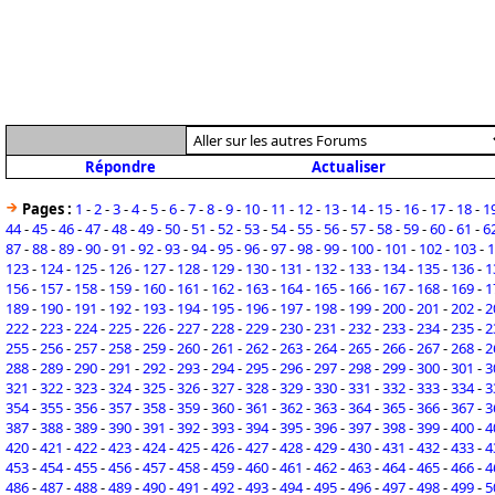
Répondre
Actualiser
Pages :
1
-
2
-
3
-
4
-
5
-
6
-
7
-
8
-
9
-
10
-
11
-
12
-
13
-
14
-
15
-
16
-
17
-
18
-
1
44
-
45
-
46
-
47
-
48
-
49
-
50
-
51
-
52
-
53
-
54
-
55
-
56
-
57
-
58
-
59
-
60
-
61
-
6
87
-
88
-
89
-
90
-
91
-
92
-
93
-
94
-
95
-
96
-
97
-
98
-
99
-
100
-
101
-
102
-
103
-
1
123
-
124
-
125
-
126
-
127
-
128
-
129
-
130
-
131
-
132
-
133
-
134
-
135
-
136
-
1
156
-
157
-
158
-
159
-
160
-
161
-
162
-
163
-
164
-
165
-
166
-
167
-
168
-
169
-
1
189
-
190
-
191
-
192
-
193
-
194
-
195
-
196
-
197
-
198
-
199
-
200
-
201
-
202
-
2
222
-
223
-
224
-
225
-
226
-
227
-
228
-
229
-
230
-
231
-
232
-
233
-
234
-
235
-
2
255
-
256
-
257
-
258
-
259
-
260
-
261
-
262
-
263
-
264
-
265
-
266
-
267
-
268
-
2
288
-
289
-
290
-
291
-
292
-
293
-
294
-
295
-
296
-
297
-
298
-
299
-
300
-
301
-
3
321
-
322
-
323
-
324
-
325
-
326
-
327
-
328
-
329
-
330
-
331
-
332
-
333
-
334
-
3
354
-
355
-
356
-
357
-
358
-
359
-
360
-
361
-
362
-
363
-
364
-
365
-
366
-
367
-
3
387
-
388
-
389
-
390
-
391
-
392
-
393
-
394
-
395
-
396
-
397
-
398
-
399
-
400
-
4
420
-
421
-
422
-
423
-
424
-
425
-
426
-
427
-
428
-
429
-
430
-
431
-
432
-
433
-
4
453
-
454
-
455
-
456
-
457
-
458
-
459
-
460
-
461
-
462
-
463
-
464
-
465
-
466
-
4
486
-
487
-
488
-
489
-
490
-
491
-
492
-
493
-
494
-
495
-
496
-
497
-
498
-
499
-
5