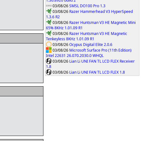
1.30.8920 build 2
03/08/26
SMSL DO100 Pro 1.3
03/08/26
Razer Hammerhead V3 HyperSpeed
1.3.6 R2
03/08/26
Razer Huntsman V3 HE Magnetic Mini
65% 8KHz 1.01.09 R1
03/08/26
Razer Huntsman V3 HE Magnetic
Tenkeyless 8KHz 1.01.09 R1
03/08/26
Ocypus Digital Elite 2.0.6
03/08/26
Microsoft Surface Pro (11th Edition)
Intel 22631 26.070.2030.0 WHQL
03/08/26
Lian Li UNI FAN TL LCD FLEX Receiver
1.8
03/08/26
Lian Li UNI FAN TL LCD FLEX 1.8