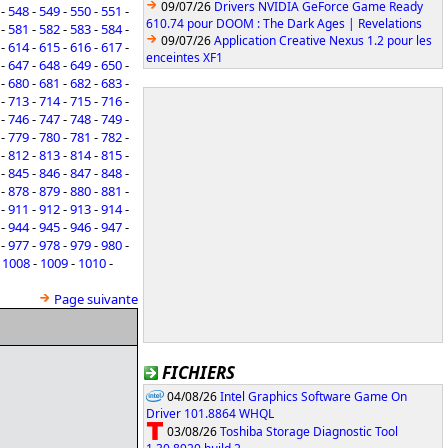
09/07/26
Drivers NVIDIA GeForce Game Ready
-
548
-
549
-
550
-
551
-
610.74 pour DOOM : The Dark Ages | Revelations
-
581
-
582
-
583
-
584
-
09/07/26
Application Creative Nexus 1.2 pour les
-
614
-
615
-
616
-
617
-
enceintes XF1
-
647
-
648
-
649
-
650
-
-
680
-
681
-
682
-
683
-
-
713
-
714
-
715
-
716
-
-
746
-
747
-
748
-
749
-
-
779
-
780
-
781
-
782
-
-
812
-
813
-
814
-
815
-
-
845
-
846
-
847
-
848
-
-
878
-
879
-
880
-
881
-
-
911
-
912
-
913
-
914
-
-
944
-
945
-
946
-
947
-
-
977
-
978
-
979
-
980
-
-
1008
-
1009
-
1010
-
Page suivante
FICHIERS
04/08/26
Intel Graphics Software Game On
Driver 101.8864 WHQL
03/08/26
Toshiba Storage Diagnostic Tool