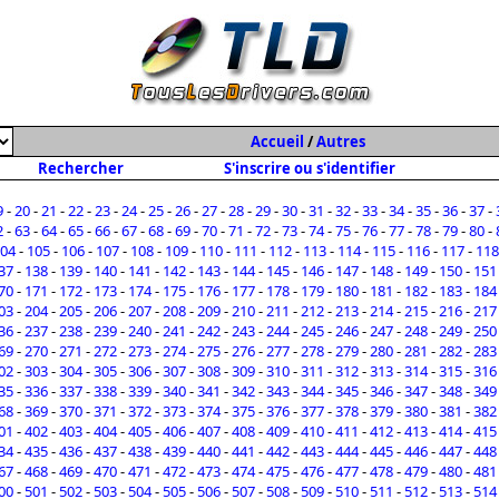
Accueil
/
Autres
Rechercher
S'inscrire ou s'identifier
9
-
20
-
21
-
22
-
23
-
24
-
25
-
26
-
27
-
28
-
29
-
30
-
31
-
32
-
33
-
34
-
35
-
36
-
37
-
2
-
63
-
64
-
65
-
66
-
67
-
68
-
69
-
70
-
71
-
72
-
73
-
74
-
75
-
76
-
77
-
78
-
79
-
80
-
04
-
105
-
106
-
107
-
108
-
109
-
110
-
111
-
112
-
113
-
114
-
115
-
116
-
117
-
118
37
-
138
-
139
-
140
-
141
-
142
-
143
-
144
-
145
-
146
-
147
-
148
-
149
-
150
-
151
70
-
171
-
172
-
173
-
174
-
175
-
176
-
177
-
178
-
179
-
180
-
181
-
182
-
183
-
184
03
-
204
-
205
-
206
-
207
-
208
-
209
-
210
-
211
-
212
-
213
-
214
-
215
-
216
-
217
36
-
237
-
238
-
239
-
240
-
241
-
242
-
243
-
244
-
245
-
246
-
247
-
248
-
249
-
250
69
-
270
-
271
-
272
-
273
-
274
-
275
-
276
-
277
-
278
-
279
-
280
-
281
-
282
-
283
02
-
303
-
304
-
305
-
306
-
307
-
308
-
309
-
310
-
311
-
312
-
313
-
314
-
315
-
316
35
-
336
-
337
-
338
-
339
-
340
-
341
-
342
-
343
-
344
-
345
-
346
-
347
-
348
-
349
68
-
369
-
370
-
371
-
372
-
373
-
374
-
375
-
376
-
377
-
378
-
379
-
380
-
381
-
382
01
-
402
-
403
-
404
-
405
-
406
-
407
-
408
-
409
-
410
-
411
-
412
-
413
-
414
-
415
34
-
435
-
436
-
437
-
438
-
439
-
440
-
441
-
442
-
443
-
444
-
445
-
446
-
447
-
448
67
-
468
-
469
-
470
-
471
-
472
-
473
-
474
-
475
-
476
-
477
-
478
-
479
-
480
-
481
00
-
501
-
502
-
503
-
504
-
505
-
506
-
507
-
508
-
509
-
510
-
511
-
512
-
513
-
514