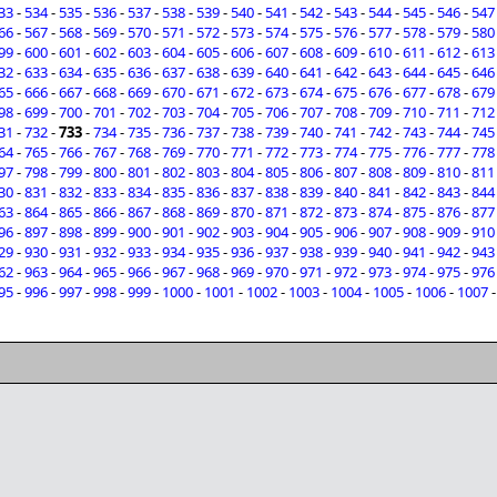
33
-
534
-
535
-
536
-
537
-
538
-
539
-
540
-
541
-
542
-
543
-
544
-
545
-
546
-
547
66
-
567
-
568
-
569
-
570
-
571
-
572
-
573
-
574
-
575
-
576
-
577
-
578
-
579
-
580
99
-
600
-
601
-
602
-
603
-
604
-
605
-
606
-
607
-
608
-
609
-
610
-
611
-
612
-
613
32
-
633
-
634
-
635
-
636
-
637
-
638
-
639
-
640
-
641
-
642
-
643
-
644
-
645
-
646
65
-
666
-
667
-
668
-
669
-
670
-
671
-
672
-
673
-
674
-
675
-
676
-
677
-
678
-
679
98
-
699
-
700
-
701
-
702
-
703
-
704
-
705
-
706
-
707
-
708
-
709
-
710
-
711
-
712
31
-
732
-
733
-
734
-
735
-
736
-
737
-
738
-
739
-
740
-
741
-
742
-
743
-
744
-
745
64
-
765
-
766
-
767
-
768
-
769
-
770
-
771
-
772
-
773
-
774
-
775
-
776
-
777
-
778
97
-
798
-
799
-
800
-
801
-
802
-
803
-
804
-
805
-
806
-
807
-
808
-
809
-
810
-
811
30
-
831
-
832
-
833
-
834
-
835
-
836
-
837
-
838
-
839
-
840
-
841
-
842
-
843
-
844
63
-
864
-
865
-
866
-
867
-
868
-
869
-
870
-
871
-
872
-
873
-
874
-
875
-
876
-
877
96
-
897
-
898
-
899
-
900
-
901
-
902
-
903
-
904
-
905
-
906
-
907
-
908
-
909
-
910
29
-
930
-
931
-
932
-
933
-
934
-
935
-
936
-
937
-
938
-
939
-
940
-
941
-
942
-
943
62
-
963
-
964
-
965
-
966
-
967
-
968
-
969
-
970
-
971
-
972
-
973
-
974
-
975
-
976
95
-
996
-
997
-
998
-
999
-
1000
-
1001
-
1002
-
1003
-
1004
-
1005
-
1006
-
1007