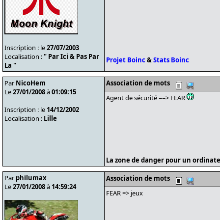
Inscription : le
27/07/2003
Localisation :
" Par Ici & Pas Par
Projet Boinc
&
Stats Boinc
La "
Par
NicoHem
Association de mots
Le
27/01/2008
à
01:09:15
Agent de sécurité ==> FEAR
Inscription : le
14/12/2002
Localisation :
Lille
La zone de danger pour un ordinate
Par
philumax
Association de mots
Le
27/01/2008
à
14:59:24
FEAR => jeux