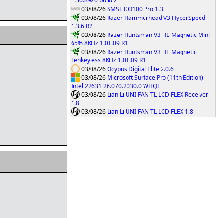
1.30.8920 build 2
03/08/26
SMSL DO100 Pro 1.3
03/08/26
Razer Hammerhead V3 HyperSpeed
1.3.6 R2
03/08/26
Razer Huntsman V3 HE Magnetic Mini
65% 8KHz 1.01.09 R1
03/08/26
Razer Huntsman V3 HE Magnetic
Tenkeyless 8KHz 1.01.09 R1
03/08/26
Ocypus Digital Elite 2.0.6
03/08/26
Microsoft Surface Pro (11th Edition)
Intel 22631 26.070.2030.0 WHQL
03/08/26
Lian Li UNI FAN TL LCD FLEX Receiver
1.8
03/08/26
Lian Li UNI FAN TL LCD FLEX 1.8