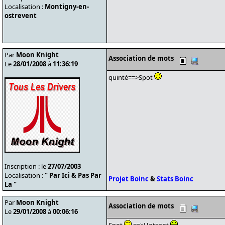
Localisation :
Montigny-en-
ostrevent
Par
Moon Knight
Association de mots
Le
28/01/2008
à
11:36:19
quinté==>Spot
Inscription : le
27/07/2003
Localisation :
" Par Ici & Pas Par
Projet Boinc
&
Stats Boinc
La "
Par
Moon Knight
Association de mots
Le
29/01/2008
à
00:06:16