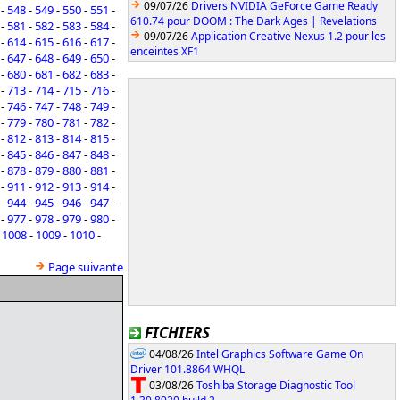
09/07/26
Drivers NVIDIA GeForce Game Ready
-
548
-
549
-
550
-
551
-
610.74 pour DOOM : The Dark Ages | Revelations
-
581
-
582
-
583
-
584
-
09/07/26
Application Creative Nexus 1.2 pour les
-
614
-
615
-
616
-
617
-
enceintes XF1
-
647
-
648
-
649
-
650
-
-
680
-
681
-
682
-
683
-
-
713
-
714
-
715
-
716
-
-
746
-
747
-
748
-
749
-
-
779
-
780
-
781
-
782
-
-
812
-
813
-
814
-
815
-
-
845
-
846
-
847
-
848
-
-
878
-
879
-
880
-
881
-
-
911
-
912
-
913
-
914
-
-
944
-
945
-
946
-
947
-
-
977
-
978
-
979
-
980
-
-
1008
-
1009
-
1010
-
Page suivante
FICHIERS
04/08/26
Intel Graphics Software Game On
Driver 101.8864 WHQL
03/08/26
Toshiba Storage Diagnostic Tool