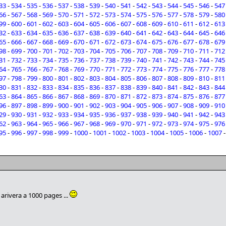
33
-
534
-
535
-
536
-
537
-
538
-
539
-
540
-
541
-
542
-
543
-
544
-
545
-
546
-
547
66
-
567
-
568
-
569
-
570
-
571
-
572
-
573
-
574
-
575
-
576
-
577
-
578
-
579
-
580
99
-
600
-
601
-
602
-
603
-
604
-
605
-
606
-
607
-
608
-
609
-
610
-
611
-
612
-
613
32
-
633
-
634
-
635
-
636
-
637
-
638
-
639
-
640
-
641
-
642
-
643
-
644
-
645
-
646
65
-
666
-
667
-
668
-
669
-
670
-
671
-
672
-
673
-
674
-
675
-
676
-
677
-
678
-
679
98
-
699
-
700
-
701
-
702
-
703
-
704
-
705
-
706
-
707
-
708
-
709
-
710
-
711
-
712
31
-
732
-
733
-
734
-
735
-
736
-
737
-
738
-
739
-
740
-
741
-
742
-
743
-
744
-
745
64
-
765
-
766
-
767
-
768
-
769
-
770
-
771
-
772
-
773
-
774
-
775
-
776
-
777
-
778
97
-
798
-
799
-
800
-
801
-
802
-
803
-
804
-
805
-
806
-
807
-
808
-
809
-
810
-
811
30
-
831
-
832
-
833
-
834
-
835
-
836
-
837
-
838
-
839
-
840
-
841
-
842
-
843
-
844
63
-
864
-
865
-
866
-
867
-
868
-
869
-
870
-
871
-
872
-
873
-
874
-
875
-
876
-
877
96
-
897
-
898
-
899
-
900
-
901
-
902
-
903
-
904
-
905
-
906
-
907
-
908
-
909
-
910
29
-
930
-
931
-
932
-
933
-
934
-
935
-
936
-
937
-
938
-
939
-
940
-
941
-
942
-
943
62
-
963
-
964
-
965
-
966
-
967
-
968
-
969
-
970
-
971
-
972
-
973
-
974
-
975
-
976
95
-
996
-
997
-
998
-
999
-
1000
-
1001
-
1002
-
1003
-
1004
-
1005
-
1006
-
1007
arivera a 1000 pages ...