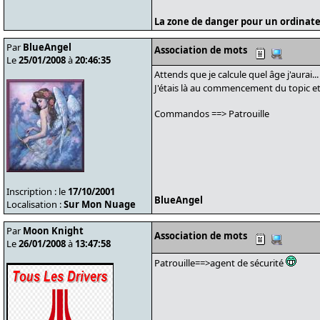
La zone de danger pour un ordinate
Par
BlueAngel
Association de mots
Le
25/01/2008
à
20:46:35
Attends que je calcule quel âge j'aurai...
J'étais là au commencement du topic et 
Commandos ==> Patrouille
Inscription : le
17/10/2001
BlueAngel
Localisation :
Sur Mon Nuage
Par
Moon Knight
Association de mots
Le
26/01/2008
à
13:47:58
Patrouille==>agent de sécurité