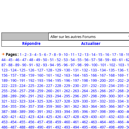
Répondre
Actualiser
Pages :
1
-
2
-
3
-
4
-
5
-
6
-
7
-
8
-
9
-
10
-
11
-
12
-
13
-
14
-
15
-
16
-
17
-
18
-
1
44
-
45
-
46
-
47
-
48
-
49
-
50
-
51
-
52
-
53
-
54
-
55
-
56
-
57
-
58
-
59
-
60
-
61
-
6
87
-
88
-
89
-
90
-
91
-
92
-
93
-
94
-
95
-
96
-
97
-
98
-
99
-
100
-
101
-
102
-
103
-
1
123
-
124
-
125
-
126
-
127
-
128
-
129
-
130
-
131
-
132
-
133
-
134
-
135
-
136
-
1
156
-
157
-
158
-
159
-
160
-
161
-
162
-
163
-
164
-
165
-
166
-
167
-
168
-
169
-
1
189
-
190
-
191
-
192
-
193
-
194
-
195
-
196
-
197
-
198
-
199
-
200
-
201
-
202
-
2
222
-
223
-
224
-
225
-
226
-
227
-
228
-
229
-
230
-
231
-
232
-
233
-
234
-
235
-
2
255
-
256
-
257
-
258
-
259
-
260
-
261
-
262
-
263
-
264
-
265
-
266
-
267
-
268
-
2
288
-
289
-
290
-
291
-
292
-
293
-
294
-
295
-
296
-
297
-
298
-
299
-
300
-
301
-
3
321
-
322
-
323
-
324
-
325
-
326
-
327
-
328
-
329
-
330
-
331
-
332
-
333
-
334
-
3
354
-
355
-
356
-
357
-
358
-
359
-
360
-
361
-
362
-
363
-
364
-
365
-
366
-
367
-
3
387
-
388
-
389
-
390
-
391
-
392
-
393
-
394
-
395
-
396
-
397
-
398
-
399
-
400
-
4
420
-
421
-
422
-
423
-
424
-
425
-
426
-
427
-
428
-
429
-
430
-
431
-
432
-
433
-
4
453
-
454
-
455
-
456
-
457
-
458
-
459
-
460
-
461
-
462
-
463
-
464
-
465
-
466
-
4
486
-
487
-
488
-
489
-
490
-
491
-
492
-
493
-
494
-
495
-
496
-
497
-
498
-
499
-
5