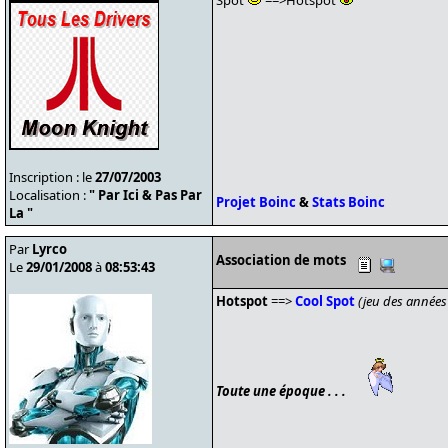
Spot
==>Hotspot
Inscription : le
27/07/2003
Localisation :
" Par Ici & Pas Par
Projet Boinc
&
Stats Boinc
La "
Par
Lyrco
Association de mots
Le
29/01/2008
à
08:53:43
Hotspot
==>
Cool Spot
(jeu des années
Toute une époque . . .