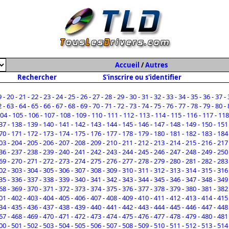
Accueil
/
Autres
Rechercher
S'inscrire ou s'identifier
9
-
20
-
21
-
22
-
23
-
24
-
25
-
26
-
27
-
28
-
29
-
30
-
31
-
32
-
33
-
34
-
35
-
36
-
37
-
2
-
63
-
64
-
65
-
66
-
67
-
68
-
69
-
70
-
71
-
72
-
73
-
74
-
75
-
76
-
77
-
78
-
79
-
80
-
04
-
105
-
106
-
107
-
108
-
109
-
110
-
111
-
112
-
113
-
114
-
115
-
116
-
117
-
118
37
-
138
-
139
-
140
-
141
-
142
-
143
-
144
-
145
-
146
-
147
-
148
-
149
-
150
-
151
70
-
171
-
172
-
173
-
174
-
175
-
176
-
177
-
178
-
179
-
180
-
181
-
182
-
183
-
184
03
-
204
-
205
-
206
-
207
-
208
-
209
-
210
-
211
-
212
-
213
-
214
-
215
-
216
-
217
36
-
237
-
238
-
239
-
240
-
241
-
242
-
243
-
244
-
245
-
246
-
247
-
248
-
249
-
250
69
-
270
-
271
-
272
-
273
-
274
-
275
-
276
-
277
-
278
-
279
-
280
-
281
-
282
-
283
02
-
303
-
304
-
305
-
306
-
307
-
308
-
309
-
310
-
311
-
312
-
313
-
314
-
315
-
316
35
-
336
-
337
-
338
-
339
-
340
-
341
-
342
-
343
-
344
-
345
-
346
-
347
-
348
-
349
68
-
369
-
370
-
371
-
372
-
373
-
374
-
375
-
376
-
377
-
378
-
379
-
380
-
381
-
382
01
-
402
-
403
-
404
-
405
-
406
-
407
-
408
-
409
-
410
-
411
-
412
-
413
-
414
-
415
34
-
435
-
436
-
437
-
438
-
439
-
440
-
441
-
442
-
443
-
444
-
445
-
446
-
447
-
448
67
-
468
-
469
-
470
-
471
-
472
-
473
-
474
-
475
-
476
-
477
-
478
-
479
-
480
-
481
00
-
501
-
502
-
503
-
504
-
505
-
506
-
507
-
508
-
509
-
510
-
511
-
512
-
513
-
514