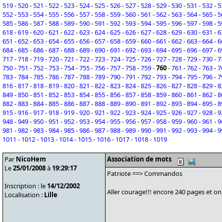
519
-
520
-
521
-
522
-
523
-
524
-
525
-
526
-
527
-
528
-
529
-
530
-
531
-
532
-
5
552
-
553
-
554
-
555
-
556
-
557
-
558
-
559
-
560
-
561
-
562
-
563
-
564
-
565
-
5
585
-
586
-
587
-
588
-
589
-
590
-
591
-
592
-
593
-
594
-
595
-
596
-
597
-
598
-
5
618
-
619
-
620
-
621
-
622
-
623
-
624
-
625
-
626
-
627
-
628
-
629
-
630
-
631
-
6
651
-
652
-
653
-
654
-
655
-
656
-
657
-
658
-
659
-
660
-
661
-
662
-
663
-
664
-
6
684
-
685
-
686
-
687
-
688
-
689
-
690
-
691
-
692
-
693
-
694
-
695
-
696
-
697
-
6
717
-
718
-
719
-
720
-
721
-
722
-
723
-
724
-
725
-
726
-
727
-
728
-
729
-
730
-
7
750
-
751
-
752
-
753
-
754
-
755
-
756
-
757
-
758
-
759
-
760
-
761
-
762
-
763
-
7
783
-
784
-
785
-
786
-
787
-
788
-
789
-
790
-
791
-
792
-
793
-
794
-
795
-
796
-
7
816
-
817
-
818
-
819
-
820
-
821
-
822
-
823
-
824
-
825
-
826
-
827
-
828
-
829
-
8
849
-
850
-
851
-
852
-
853
-
854
-
855
-
856
-
857
-
858
-
859
-
860
-
861
-
862
-
8
882
-
883
-
884
-
885
-
886
-
887
-
888
-
889
-
890
-
891
-
892
-
893
-
894
-
895
-
8
915
-
916
-
917
-
918
-
919
-
920
-
921
-
922
-
923
-
924
-
925
-
926
-
927
-
928
-
9
948
-
949
-
950
-
951
-
952
-
953
-
954
-
955
-
956
-
957
-
958
-
959
-
960
-
961
-
9
981
-
982
-
983
-
984
-
985
-
986
-
987
-
988
-
989
-
990
-
991
-
992
-
993
-
994
-
9
1011
-
1012
-
1013
-
1014
-
1015
-
1016
-
1017
-
1018
-
1019
Par
NicoHem
Association de mots
Le
25/01/2008
à
19:29:17
Patriote ==> Commandos
Inscription : le
14/12/2002
Aller courage!!! encore 240 pages et on 
Localisation :
Lille