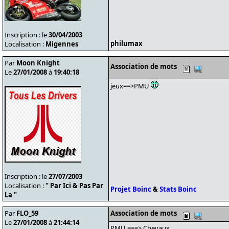
Inscription : le
30/04/2003
philumax
Localisation :
Migennes
Par
Moon Knight
Association de mots
Le
27/01/2008
à
19:40:18
jeux==>PMU
Inscription : le
27/07/2003
Localisation :
" Par Ici & Pas Par
Projet Boinc
&
Stats Boinc
La "
Par
FLO_59
Association de mots
Le
27/01/2008
à
21:44:14
PMU ===> Chevaux