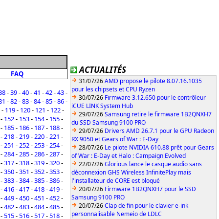
ACTUALITÉS
FAQ
31/07/26
AMD propose le pilote 8.07.16.1035
pour les chipsets et CPU Ryzen
38
-
39
-
40
-
41
-
42
-
43
-
30/07/26
Firmware 3.12.650 pour le contrôleur
81
-
82
-
83
-
84
-
85
-
86
-
iCUE LINK System Hub
-
119
-
120
-
121
-
122
-
29/07/26
Samsung retire le firmware 1B2QNXH7
-
152
-
153
-
154
-
155
-
du SSD Samsung 9100 PRO
-
185
-
186
-
187
-
188
-
29/07/26
Drivers AMD 26.7.1 pour le GPU Radeon
-
218
-
219
-
220
-
221
-
RX 9050 et Gears of War : E-Day
-
251
-
252
-
253
-
254
-
28/07/26
Le pilote NVIDIA 610.88 prêt pour Gears
-
284
-
285
-
286
-
287
-
of War : E-Day et Halo : Campaign Evolved
-
317
-
318
-
319
-
320
-
22/07/26
Glorious lance le casque audio sans
-
350
-
351
-
352
-
353
-
déconnexion GHS Wireless InfinitePlay mais
-
383
-
384
-
385
-
386
-
l'installateur de CORE est bloqué
-
416
-
417
-
418
-
419
-
20/07/26
Firmware 1B2QNXH7 pour le SSD
Samsung 9100 PRO
-
449
-
450
-
451
-
452
-
20/07/26
Clap de fin pour le clavier e-ink
-
482
-
483
-
484
-
485
-
personnalisable Nemeio de LDLC
-
515
-
516
-
517
-
518
-