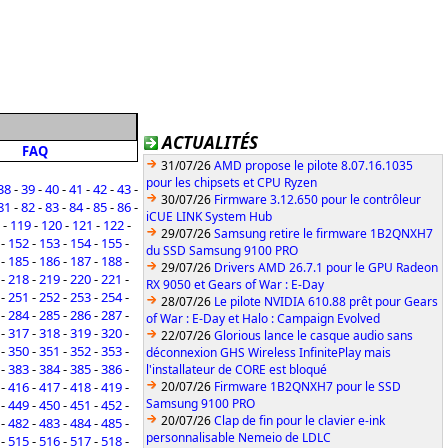
ACTUALITÉS
FAQ
31/07/26
AMD propose le pilote 8.07.16.1035
pour les chipsets et CPU Ryzen
38
-
39
-
40
-
41
-
42
-
43
-
30/07/26
Firmware 3.12.650 pour le contrôleur
81
-
82
-
83
-
84
-
85
-
86
-
iCUE LINK System Hub
-
119
-
120
-
121
-
122
-
29/07/26
Samsung retire le firmware 1B2QNXH7
-
152
-
153
-
154
-
155
-
du SSD Samsung 9100 PRO
-
185
-
186
-
187
-
188
-
29/07/26
Drivers AMD 26.7.1 pour le GPU Radeon
-
218
-
219
-
220
-
221
-
RX 9050 et Gears of War : E-Day
-
251
-
252
-
253
-
254
-
28/07/26
Le pilote NVIDIA 610.88 prêt pour Gears
-
284
-
285
-
286
-
287
-
of War : E-Day et Halo : Campaign Evolved
-
317
-
318
-
319
-
320
-
22/07/26
Glorious lance le casque audio sans
-
350
-
351
-
352
-
353
-
déconnexion GHS Wireless InfinitePlay mais
-
383
-
384
-
385
-
386
-
l'installateur de CORE est bloqué
-
416
-
417
-
418
-
419
-
20/07/26
Firmware 1B2QNXH7 pour le SSD
Samsung 9100 PRO
-
449
-
450
-
451
-
452
-
20/07/26
Clap de fin pour le clavier e-ink
-
482
-
483
-
484
-
485
-
personnalisable Nemeio de LDLC
-
515
-
516
-
517
-
518
-