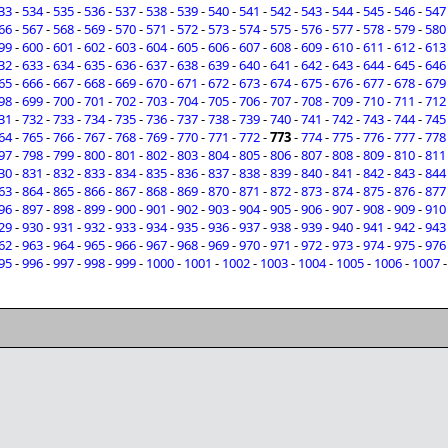
33
-
534
-
535
-
536
-
537
-
538
-
539
-
540
-
541
-
542
-
543
-
544
-
545
-
546
-
547
66
-
567
-
568
-
569
-
570
-
571
-
572
-
573
-
574
-
575
-
576
-
577
-
578
-
579
-
580
99
-
600
-
601
-
602
-
603
-
604
-
605
-
606
-
607
-
608
-
609
-
610
-
611
-
612
-
613
32
-
633
-
634
-
635
-
636
-
637
-
638
-
639
-
640
-
641
-
642
-
643
-
644
-
645
-
646
65
-
666
-
667
-
668
-
669
-
670
-
671
-
672
-
673
-
674
-
675
-
676
-
677
-
678
-
679
98
-
699
-
700
-
701
-
702
-
703
-
704
-
705
-
706
-
707
-
708
-
709
-
710
-
711
-
712
31
-
732
-
733
-
734
-
735
-
736
-
737
-
738
-
739
-
740
-
741
-
742
-
743
-
744
-
745
64
-
765
-
766
-
767
-
768
-
769
-
770
-
771
-
772
-
773
-
774
-
775
-
776
-
777
-
778
97
-
798
-
799
-
800
-
801
-
802
-
803
-
804
-
805
-
806
-
807
-
808
-
809
-
810
-
811
30
-
831
-
832
-
833
-
834
-
835
-
836
-
837
-
838
-
839
-
840
-
841
-
842
-
843
-
844
63
-
864
-
865
-
866
-
867
-
868
-
869
-
870
-
871
-
872
-
873
-
874
-
875
-
876
-
877
96
-
897
-
898
-
899
-
900
-
901
-
902
-
903
-
904
-
905
-
906
-
907
-
908
-
909
-
910
29
-
930
-
931
-
932
-
933
-
934
-
935
-
936
-
937
-
938
-
939
-
940
-
941
-
942
-
943
62
-
963
-
964
-
965
-
966
-
967
-
968
-
969
-
970
-
971
-
972
-
973
-
974
-
975
-
976
95
-
996
-
997
-
998
-
999
-
1000
-
1001
-
1002
-
1003
-
1004
-
1005
-
1006
-
1007