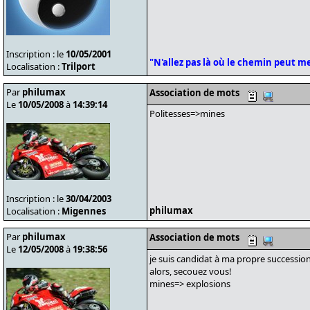
Inscription : le
10/05/2001
"N'allez pas là où le chemin peut men
Localisation :
Trilport
Par
philumax
Association de mots
Le
10/05/2008
à
14:39:14
Politesses=>mines
Inscription : le
30/04/2003
philumax
Localisation :
Migennes
Par
philumax
Association de mots
Le
12/05/2008
à
19:38:56
je suis candidat à ma propre successio
alors, secouez vous!
mines=> explosions