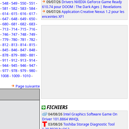
09/07/26
Drivers NVIDIA GeForce Game Ready
-
548
-
549
-
550
-
551
-
610.74 pour DOOM : The Dark Ages | Revelations
-
581
-
582
-
583
-
584
-
09/07/26
Application Creative Nexus 1.2 pour les
-
614
-
615
-
616
-
617
-
enceintes XF1
-
647
-
648
-
649
-
650
-
-
680
-
681
-
682
-
683
-
-
713
-
714
-
715
-
716
-
-
746
-
747
-
748
-
749
-
-
779
-
780
-
781
-
782
-
-
812
-
813
-
814
-
815
-
-
845
-
846
-
847
-
848
-
-
878
-
879
-
880
-
881
-
-
911
-
912
-
913
-
914
-
-
944
-
945
-
946
-
947
-
-
977
-
978
-
979
-
980
-
-
1008
-
1009
-
1010
-
Page suivante
FICHIERS
04/08/26
Intel Graphics Software Game On
Driver 101.8864 WHQL
03/08/26
Toshiba Storage Diagnostic Tool