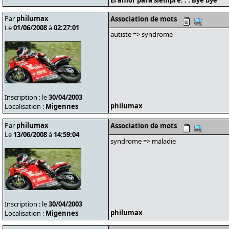
El amor para siempre. . . Bye bye
Par
philumax
Association de mots
Le
01/06/2008
à
02:27:01
autiste => syndrome
Inscription : le
30/04/2003
philumax
Localisation :
Migennes
Par
philumax
Association de mots
Le
13/06/2008
à
14:59:04
syndrome => maladie
Inscription : le
30/04/2003
philumax
Localisation :
Migennes