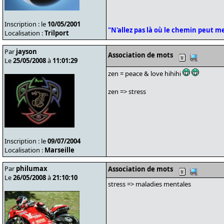
Inscription : le
10/05/2001
"N'allez pas là où le chemin peut men
Localisation :
Trilport
Par
jayson
Association de mots
Le
25/05/2008
à
11:01:29
zen = peace & love hihihi
zen => stress
Inscription : le
09/07/2004
Localisation :
Marseille
Par
philumax
Association de mots
Le
26/05/2008
à
21:10:10
stress => maladies mentales