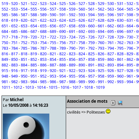
519
-
520
-
521
-
522
-
523
-
524
-
525
-
526
-
527
-
528
-
529
-
530
-
531
-
532
-
5
552
-
553
-
554
-
555
-
556
-
557
-
558
-
559
-
560
-
561
-
562
-
563
-
564
-
565
-
5
585
-
586
-
587
-
588
-
589
-
590
-
591
-
592
-
593
-
594
-
595
-
596
-
597
-
598
-
5
618
-
619
-
620
-
621
-
622
-
623
-
624
-
625
-
626
-
627
-
628
-
629
-
630
-
631
-
6
651
-
652
-
653
-
654
-
655
-
656
-
657
-
658
-
659
-
660
-
661
-
662
-
663
-
664
-
6
684
-
685
-
686
-
687
-
688
-
689
-
690
-
691
-
692
-
693
-
694
-
695
-
696
-
697
-
6
717
-
718
-
719
-
720
-
721
-
722
-
723
-
724
-
725
-
726
-
727
-
728
-
729
-
730
-
7
750
-
751
-
752
-
753
-
754
-
755
-
756
-
757
-
758
-
759
-
760
-
761
-
762
-
763
-
7
783
-
784
-
785
-
786
-
787
-
788
-
789
-
790
-
791
-
792
-
793
-
794
-
795
-
796
-
7
816
-
817
-
818
-
819
-
820
-
821
-
822
-
823
-
824
-
825
-
826
-
827
-
828
-
829
-
8
849
-
850
-
851
-
852
-
853
-
854
-
855
-
856
-
857
-
858
-
859
-
860
-
861
-
862
-
8
882
-
883
-
884
-
885
-
886
-
887
-
888
-
889
-
890
-
891
-
892
-
893
-
894
-
895
-
8
915
-
916
-
917
-
918
-
919
-
920
-
921
-
922
-
923
-
924
-
925
-
926
-
927
-
928
-
9
948
-
949
-
950
-
951
-
952
-
953
-
954
-
955
-
956
-
957
-
958
-
959
-
960
-
961
-
9
981
-
982
-
983
-
984
-
985
-
986
-
987
-
988
-
989
-
990
-
991
-
992
-
993
-
994
-
9
1011
-
1012
-
1013
-
1014
-
1015
-
1016
-
1017
-
1018
-
1019
Par
Michel
Association de mots
Le
10/05/2008
à
14:16:23
civilités => Politesses