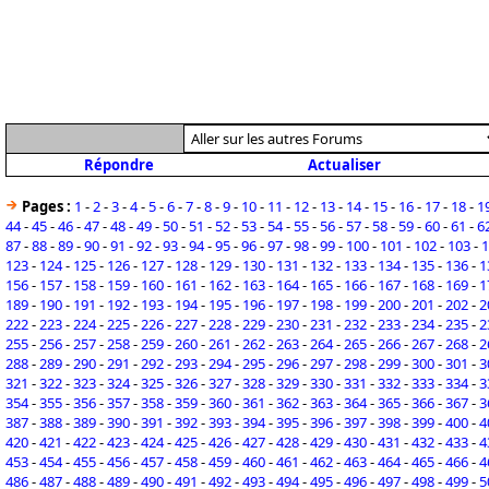
Répondre
Actualiser
Pages :
1
-
2
-
3
-
4
-
5
-
6
-
7
-
8
-
9
-
10
-
11
-
12
-
13
-
14
-
15
-
16
-
17
-
18
-
1
44
-
45
-
46
-
47
-
48
-
49
-
50
-
51
-
52
-
53
-
54
-
55
-
56
-
57
-
58
-
59
-
60
-
61
-
6
87
-
88
-
89
-
90
-
91
-
92
-
93
-
94
-
95
-
96
-
97
-
98
-
99
-
100
-
101
-
102
-
103
-
1
123
-
124
-
125
-
126
-
127
-
128
-
129
-
130
-
131
-
132
-
133
-
134
-
135
-
136
-
1
156
-
157
-
158
-
159
-
160
-
161
-
162
-
163
-
164
-
165
-
166
-
167
-
168
-
169
-
1
189
-
190
-
191
-
192
-
193
-
194
-
195
-
196
-
197
-
198
-
199
-
200
-
201
-
202
-
2
222
-
223
-
224
-
225
-
226
-
227
-
228
-
229
-
230
-
231
-
232
-
233
-
234
-
235
-
2
255
-
256
-
257
-
258
-
259
-
260
-
261
-
262
-
263
-
264
-
265
-
266
-
267
-
268
-
2
288
-
289
-
290
-
291
-
292
-
293
-
294
-
295
-
296
-
297
-
298
-
299
-
300
-
301
-
3
321
-
322
-
323
-
324
-
325
-
326
-
327
-
328
-
329
-
330
-
331
-
332
-
333
-
334
-
3
354
-
355
-
356
-
357
-
358
-
359
-
360
-
361
-
362
-
363
-
364
-
365
-
366
-
367
-
3
387
-
388
-
389
-
390
-
391
-
392
-
393
-
394
-
395
-
396
-
397
-
398
-
399
-
400
-
4
420
-
421
-
422
-
423
-
424
-
425
-
426
-
427
-
428
-
429
-
430
-
431
-
432
-
433
-
4
453
-
454
-
455
-
456
-
457
-
458
-
459
-
460
-
461
-
462
-
463
-
464
-
465
-
466
-
4
486
-
487
-
488
-
489
-
490
-
491
-
492
-
493
-
494
-
495
-
496
-
497
-
498
-
499
-
5