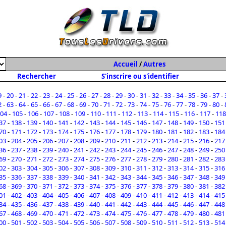
Accueil
/
Autres
Rechercher
S'inscrire ou s'identifier
9
-
20
-
21
-
22
-
23
-
24
-
25
-
26
-
27
-
28
-
29
-
30
-
31
-
32
-
33
-
34
-
35
-
36
-
37
-
2
-
63
-
64
-
65
-
66
-
67
-
68
-
69
-
70
-
71
-
72
-
73
-
74
-
75
-
76
-
77
-
78
-
79
-
80
-
04
-
105
-
106
-
107
-
108
-
109
-
110
-
111
-
112
-
113
-
114
-
115
-
116
-
117
-
118
37
-
138
-
139
-
140
-
141
-
142
-
143
-
144
-
145
-
146
-
147
-
148
-
149
-
150
-
151
70
-
171
-
172
-
173
-
174
-
175
-
176
-
177
-
178
-
179
-
180
-
181
-
182
-
183
-
184
03
-
204
-
205
-
206
-
207
-
208
-
209
-
210
-
211
-
212
-
213
-
214
-
215
-
216
-
217
36
-
237
-
238
-
239
-
240
-
241
-
242
-
243
-
244
-
245
-
246
-
247
-
248
-
249
-
250
69
-
270
-
271
-
272
-
273
-
274
-
275
-
276
-
277
-
278
-
279
-
280
-
281
-
282
-
283
02
-
303
-
304
-
305
-
306
-
307
-
308
-
309
-
310
-
311
-
312
-
313
-
314
-
315
-
316
35
-
336
-
337
-
338
-
339
-
340
-
341
-
342
-
343
-
344
-
345
-
346
-
347
-
348
-
349
68
-
369
-
370
-
371
-
372
-
373
-
374
-
375
-
376
-
377
-
378
-
379
-
380
-
381
-
382
01
-
402
-
403
-
404
-
405
-
406
-
407
-
408
-
409
-
410
-
411
-
412
-
413
-
414
-
415
34
-
435
-
436
-
437
-
438
-
439
-
440
-
441
-
442
-
443
-
444
-
445
-
446
-
447
-
448
67
-
468
-
469
-
470
-
471
-
472
-
473
-
474
-
475
-
476
-
477
-
478
-
479
-
480
-
481
00
-
501
-
502
-
503
-
504
-
505
-
506
-
507
-
508
-
509
-
510
-
511
-
512
-
513
-
514