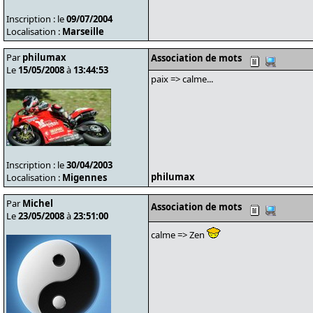
Inscription : le
09/07/2004
Localisation :
Marseille
Par
philumax
Association de mots
Le
15/05/2008
à
13:44:53
paix => calme...
Inscription : le
30/04/2003
philumax
Localisation :
Migennes
Par
Michel
Association de mots
Le
23/05/2008
à
23:51:00
calme => Zen