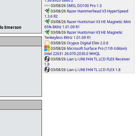
1.30.8920 build 2
03/08/26
SMSL DO100 Pro 1.3
03/08/26
Razer Hammerhead V3 HyperSpeed
1.3.6 R2
03/08/26
Razer Huntsman V3 HE Magnetic Mini
65% 8KHz 1.01.09 R1
do Emerson
03/08/26
Razer Huntsman V3 HE Magnetic
Tenkeyless 8KHz 1.01.09 R1
03/08/26
Ocypus Digital Elite 2.0.6
03/08/26
Microsoft Surface Pro (11th Edition)
Intel 22631 26.070.2030.0 WHQL
03/08/26
Lian Li UNI FAN TL LCD FLEX Receiver
1.8
03/08/26
Lian Li UNI FAN TL LCD FLEX 1.8