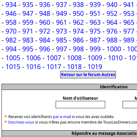
-
934
-
935
-
936
-
937
-
938
-
939
-
940
-
941
-
946
-
947
-
948
-
949
-
950
-
951
-
952
-
953
-
958
-
959
-
960
-
961
-
962
-
963
-
964
-
965
-
970
-
971
-
972
-
973
-
974
-
975
-
976
-
977
-
982
-
983
-
984
-
985
-
986
-
987
-
988
-
989
-
994
-
995
-
996
-
997
-
998
-
999
-
1000
-
10
-
1005
-
1006
-
1007
-
1008
-
1009
-
1010
-
10
-
1015
-
1016
-
1017
-
1018
-
1019
Retour sur le forum Autres
Identification
Nom d'utilisateur
M
Recevez vos identifiants
par e-mail
si vous les avez oubliés.
Inscrivez-vous
si vous n'êtes pas encore membre de TousLesDrivers.co
Répondre au message Associatio