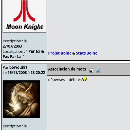
Inscription : le
27/07/2003
Localisation :
" Par Ici &
Projet Boinc
&
Stats Boinc
Pas Par La "
Par
bowoui91
Association de mots
Le
16/11/2008
à
13:20:22
dépensés==débités
Inscription : le