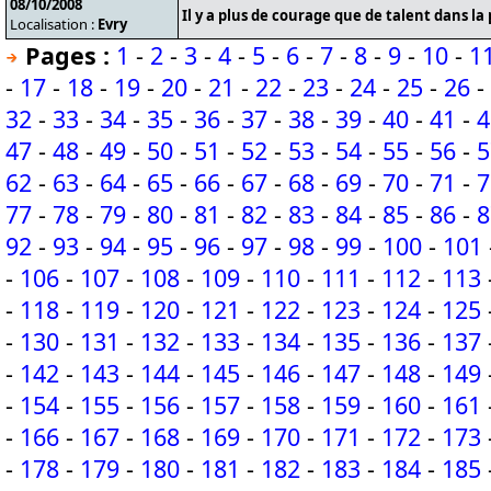
08/10/2008
Il y a plus de courage que de talent dans la 
Localisation :
Evry
Pages :
1
-
2
-
3
-
4
-
5
-
6
-
7
-
8
-
9
-
10
-
1
-
17
-
18
-
19
-
20
-
21
-
22
-
23
-
24
-
25
-
26
-
32
-
33
-
34
-
35
-
36
-
37
-
38
-
39
-
40
-
41
-
4
47
-
48
-
49
-
50
-
51
-
52
-
53
-
54
-
55
-
56
-
5
62
-
63
-
64
-
65
-
66
-
67
-
68
-
69
-
70
-
71
-
7
77
-
78
-
79
-
80
-
81
-
82
-
83
-
84
-
85
-
86
-
8
92
-
93
-
94
-
95
-
96
-
97
-
98
-
99
-
100
-
101
-
106
-
107
-
108
-
109
-
110
-
111
-
112
-
113
-
118
-
119
-
120
-
121
-
122
-
123
-
124
-
125
-
130
-
131
-
132
-
133
-
134
-
135
-
136
-
137
-
142
-
143
-
144
-
145
-
146
-
147
-
148
-
149
-
154
-
155
-
156
-
157
-
158
-
159
-
160
-
161
-
166
-
167
-
168
-
169
-
170
-
171
-
172
-
173
-
178
-
179
-
180
-
181
-
182
-
183
-
184
-
185