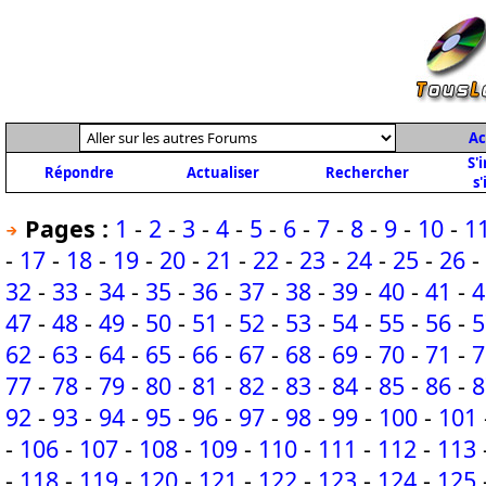
Ac
S'
Répondre
Actualiser
Rechercher
s'
Pages :
1
-
2
-
3
-
4
-
5
-
6
-
7
-
8
-
9
-
10
-
1
-
17
-
18
-
19
-
20
-
21
-
22
-
23
-
24
-
25
-
26
-
32
-
33
-
34
-
35
-
36
-
37
-
38
-
39
-
40
-
41
-
4
47
-
48
-
49
-
50
-
51
-
52
-
53
-
54
-
55
-
56
-
5
62
-
63
-
64
-
65
-
66
-
67
-
68
-
69
-
70
-
71
-
7
77
-
78
-
79
-
80
-
81
-
82
-
83
-
84
-
85
-
86
-
8
92
-
93
-
94
-
95
-
96
-
97
-
98
-
99
-
100
-
101
-
106
-
107
-
108
-
109
-
110
-
111
-
112
-
113
-
118
-
119
-
120
-
121
-
122
-
123
-
124
-
125