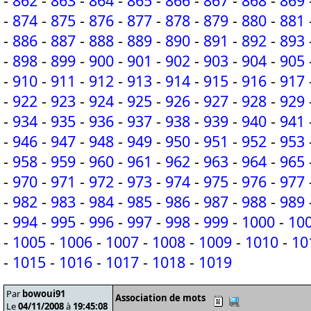
-
862
-
863
-
864
-
865
-
866
-
867
-
868
-
869
-
874
-
875
-
876
-
877
-
878
-
879
-
880
-
881
-
886
-
887
-
888
-
889
-
890
-
891
-
892
-
893
-
898
-
899
-
900
-
901
-
902
-
903
-
904
-
905
-
910
-
911
-
912
-
913
-
914
-
915
-
916
-
917
-
922
-
923
-
924
-
925
-
926
-
927
-
928
-
929
-
934
-
935
-
936
-
937
-
938
-
939
-
940
-
941
-
946
-
947
-
948
-
949
-
950
-
951
-
952
-
953
-
958
-
959
-
960
-
961
-
962
-
963
-
964
-
965
-
970
-
971
-
972
-
973
-
974
-
975
-
976
-
977
-
982
-
983
-
984
-
985
-
986
-
987
-
988
-
989
-
994
-
995
-
996
-
997
-
998
-
999
-
1000
-
10
-
1005
-
1006
-
1007
-
1008
-
1009
-
1010
-
10
-
1015
-
1016
-
1017
-
1018
-
1019
Par
bowoui91
Association de mots
Le
04/11/2008
à
19:45:08