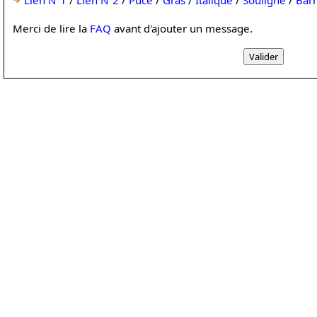
Lien N°1
/
Lien N°2
/
Puce
/
Gras
/
Italique
/
Souligné
/
Bar
Merci de lire la
FAQ
avant d'ajouter un message.