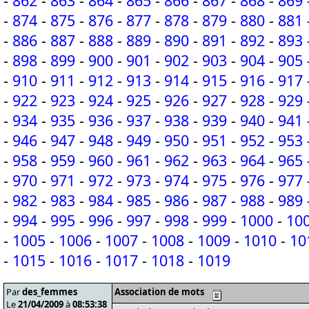
-
862
-
863
-
864
-
865
-
866
-
867
-
868
-
869
-
874
-
875
-
876
-
877
-
878
-
879
-
880
-
881
-
886
-
887
-
888
-
889
-
890
-
891
-
892
-
893
-
898
-
899
-
900
-
901
-
902
-
903
-
904
-
905
-
910
-
911
-
912
-
913
-
914
-
915
-
916
-
917
-
922
-
923
-
924
-
925
-
926
-
927
-
928
-
929
-
934
-
935
-
936
-
937
-
938
-
939
-
940
-
941
-
946
-
947
-
948
-
949
-
950
-
951
-
952
-
953
-
958
-
959
-
960
-
961
-
962
-
963
-
964
-
965
-
970
-
971
-
972
-
973
-
974
-
975
-
976
-
977
-
982
-
983
-
984
-
985
-
986
-
987
-
988
-
989
-
994
-
995
-
996
-
997
-
998
-
999
-
1000
-
10
-
1005
-
1006
-
1007
-
1008
-
1009
-
1010
-
10
-
1015
-
1016
-
1017
-
1018
-
1019
Par
des_femmes
Association de mots
Le
21/04/2009
à
08:53:38