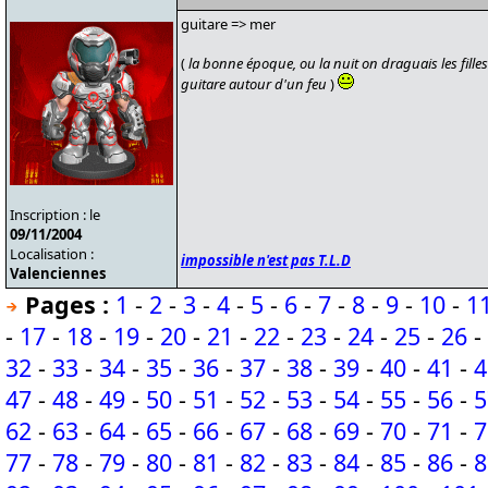
guitare => mer
(
la bonne époque, ou la nuit on draguais les fille
guitare autour d'un feu
)
Inscription : le
09/11/2004
Localisation :
impossible n'est pas T.L.D
Valenciennes
Pages :
1
-
2
-
3
-
4
-
5
-
6
-
7
-
8
-
9
-
10
-
1
-
17
-
18
-
19
-
20
-
21
-
22
-
23
-
24
-
25
-
26
-
32
-
33
-
34
-
35
-
36
-
37
-
38
-
39
-
40
-
41
-
4
47
-
48
-
49
-
50
-
51
-
52
-
53
-
54
-
55
-
56
-
5
62
-
63
-
64
-
65
-
66
-
67
-
68
-
69
-
70
-
71
-
7
77
-
78
-
79
-
80
-
81
-
82
-
83
-
84
-
85
-
86
-
8