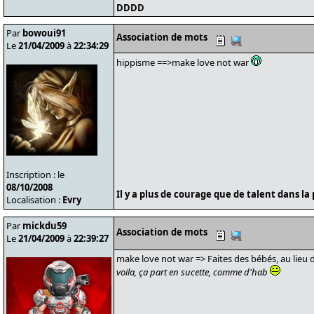
DDDD
Par
bowoui91
Association de mots
Le
21/04/2009
à
22:34:29
hippisme ==>make love not war
Inscription : le
08/10/2008
Il y a plus de courage que de talent dans la 
Localisation :
Evry
Par
mickdu59
Association de mots
Le
21/04/2009
à
22:39:27
make love not war => Faites des bébés, au lieu 
voila, ça part en sucette, comme d'hab