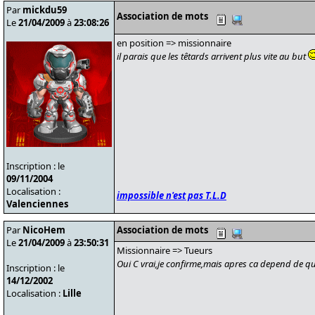
Par
mickdu59
Association de mots
Le
21/04/2009
à
23:08:26
en position => missionnaire
il parais que les têtards arrivent plus vite au but
Inscription : le
09/11/2004
Localisation :
impossible n'est pas T.L.D
Valenciennes
Par
NicoHem
Association de mots
Le
21/04/2009
à
23:50:31
Missionnaire => Tueurs
Oui C vrai,je confirme,mais apres ca depend de que
Inscription : le
14/12/2002
Localisation :
Lille