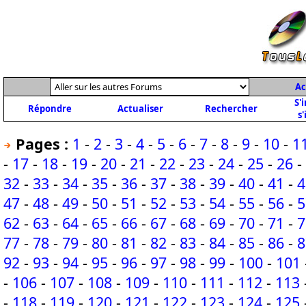
Ac
S'
Répondre
Actualiser
Rechercher
s'
Pages :
1
-
2
-
3
-
4
-
5
-
6
-
7
-
8
-
9
-
10
-
1
-
17
-
18
-
19
-
20
-
21
-
22
-
23
-
24
-
25
-
26
-
32
-
33
-
34
-
35
-
36
-
37
-
38
-
39
-
40
-
41
-
4
47
-
48
-
49
-
50
-
51
-
52
-
53
-
54
-
55
-
56
-
5
62
-
63
-
64
-
65
-
66
-
67
-
68
-
69
-
70
-
71
-
7
77
-
78
-
79
-
80
-
81
-
82
-
83
-
84
-
85
-
86
-
8
92
-
93
-
94
-
95
-
96
-
97
-
98
-
99
-
100
-
101
-
106
-
107
-
108
-
109
-
110
-
111
-
112
-
113
-
118
-
119
-
120
-
121
-
122
-
123
-
124
-
125