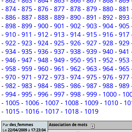
-
862
-
863
-
864
-
865
-
866
-
867
-
868
-
869
-
874
-
875
-
876
-
877
-
878
-
879
-
880
-
881
-
886
-
887
-
888
-
889
-
890
-
891
-
892
-
893
-
898
-
899
-
900
-
901
-
902
-
903
-
904
-
905
-
910
-
911
-
912
-
913
-
914
-
915
-
916
-
917
-
922
-
923
-
924
-
925
-
926
-
927
-
928
-
929
-
934
-
935
-
936
-
937
-
938
-
939
-
940
-
941
-
946
-
947
-
948
-
949
-
950
-
951
-
952
-
953
-
958
-
959
-
960
-
961
-
962
-
963
-
964
-
965
-
970
-
971
-
972
-
973
-
974
-
975
-
976
-
977
-
982
-
983
-
984
-
985
-
986
-
987
-
988
-
989
-
994
-
995
-
996
-
997
-
998
-
999
-
1000
-
10
-
1005
-
1006
-
1007
-
1008
-
1009
-
1010
-
10
-
1015
-
1016
-
1017
-
1018
-
1019
Par
des_femmes
Association de mots
Le
22/04/2009
à
17:23:04