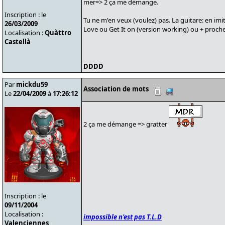
mer=> 2 ça me démange.
Inscription : le
Tu ne m'en veux (voulez) pas. La guitare: en im
26/03/2009
Love ou Get It on (version working) ou + proch
Localisation :
Quàttro
Castellà
DDDD
Par
mickdu59
Association de mots
Le
22/04/2009
à
17:26:12
2 ça me démange => gratter
Inscription : le
09/11/2004
Localisation :
impossible n'est pas T.L.D
Valenciennes