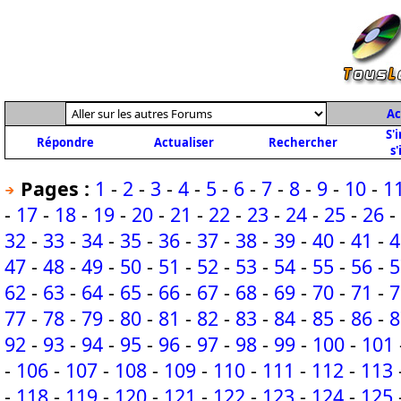
Ac
S'
Répondre
Actualiser
Rechercher
s'
Pages :
1
-
2
-
3
-
4
-
5
-
6
-
7
-
8
-
9
-
10
-
1
-
17
-
18
-
19
-
20
-
21
-
22
-
23
-
24
-
25
-
26
-
32
-
33
-
34
-
35
-
36
-
37
-
38
-
39
-
40
-
41
-
4
47
-
48
-
49
-
50
-
51
-
52
-
53
-
54
-
55
-
56
-
5
62
-
63
-
64
-
65
-
66
-
67
-
68
-
69
-
70
-
71
-
7
77
-
78
-
79
-
80
-
81
-
82
-
83
-
84
-
85
-
86
-
8
92
-
93
-
94
-
95
-
96
-
97
-
98
-
99
-
100
-
101
-
106
-
107
-
108
-
109
-
110
-
111
-
112
-
113
-
118
-
119
-
120
-
121
-
122
-
123
-
124
-
125