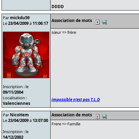
DDDD
Par
mickdu59
Association de mots
Le
23/04/2009
à
11:06:17
sœur => frère
Inscription : le
09/11/2004
Localisation :
impossible n'est pas T.L.D
Valenciennes
Par
NicoHem
Association de mots
Le
23/04/2009
à
13:07:00
Frere => Famille
Inscription : le
14/12/2002