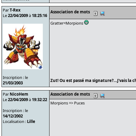
Par
T-Rex
Association de mots
Le
22/04/2009
à
18:25:16
Gratter=Morpions
Inscription : le
Zut! Ou est passé ma signature?...J'vais la 
21/03/2003
Par
NicoHem
Association de mots
Le
22/04/2009
à
19:32:22
Morpions => Puces
Inscription : le
14/12/2002
Localisation :
Lille