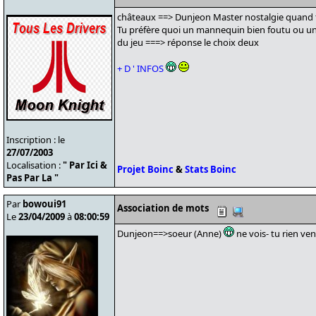
châteaux ==> Dunjeon Master nostalgie quand 
Tu préfère quoi un mannequin bien foutu ou un
du jeu ===> réponse le choix deux
+ D ' INFOS
Inscription : le
27/07/2003
Localisation :
" Par Ici &
Projet Boinc
&
Stats Boinc
Pas Par La "
Par
bowoui91
Association de mots
Le
23/04/2009
à
08:00:59
Dunjeon==>soeur (Anne)
ne vois- tu rien veni