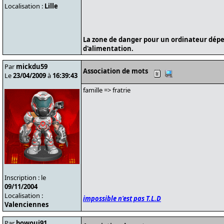
Localisation :
Lille
La zone de danger pour un ordinateur dépe
d'alimentation.
Par
mickdu59
Association de mots
Le
23/04/2009
à
16:39:43
famille => fratrie
Inscription : le
09/11/2004
Localisation :
impossible n'est pas T.L.D
Valenciennes
Par
bowoui91