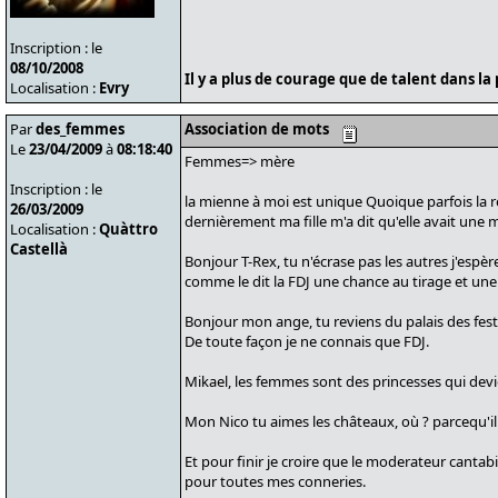
Inscription : le
08/10/2008
Il y a plus de courage que de talent dans la 
Localisation :
Evry
Par
des_femmes
Association de mots
Le
23/04/2009
à
08:18:40
Femmes=> mère
Inscription : le
la mienne à moi est unique Quoique parfois la re
26/03/2009
dernièrement ma fille m'a dit qu'elle avait une mèr
Localisation :
Quàttro
Castellà
Bonjour T-Rex, tu n'écrase pas les autres j'espè
comme le dit la FDJ une chance au tirage et une
Bonjour mon ange, tu reviens du palais des fest
De toute façon je ne connais que FDJ.
Mikael, les femmes sont des princesses qui devi
Mon Nico tu aimes les châteaux, où ? parcequ'il y
Et pour finir je croire que le moderateur cantabi
pour toutes mes conneries.