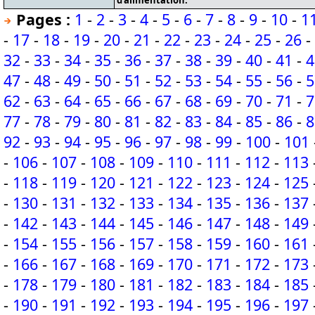
d'alimentation.
Pages :
1
-
2
-
3
-
4
-
5
-
6
-
7
-
8
-
9
-
10
-
1
-
17
-
18
-
19
-
20
-
21
-
22
-
23
-
24
-
25
-
26
-
32
-
33
-
34
-
35
-
36
-
37
-
38
-
39
-
40
-
41
-
4
47
-
48
-
49
-
50
-
51
-
52
-
53
-
54
-
55
-
56
-
5
62
-
63
-
64
-
65
-
66
-
67
-
68
-
69
-
70
-
71
-
7
77
-
78
-
79
-
80
-
81
-
82
-
83
-
84
-
85
-
86
-
8
92
-
93
-
94
-
95
-
96
-
97
-
98
-
99
-
100
-
101
-
106
-
107
-
108
-
109
-
110
-
111
-
112
-
113
-
118
-
119
-
120
-
121
-
122
-
123
-
124
-
125
-
130
-
131
-
132
-
133
-
134
-
135
-
136
-
137
-
142
-
143
-
144
-
145
-
146
-
147
-
148
-
149
-
154
-
155
-
156
-
157
-
158
-
159
-
160
-
161
-
166
-
167
-
168
-
169
-
170
-
171
-
172
-
173
-
178
-
179
-
180
-
181
-
182
-
183
-
184
-
185
-
190
-
191
-
192
-
193
-
194
-
195
-
196
-
197