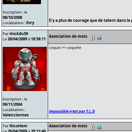
Inscription : le
08/10/2008
Il y a plus de courage que de talent dans la 
Localisation :
Evry
Par
mickdu59
Association de mots
Le
28/04/2009
à
18:58:11
coquin => coquine
Inscription : le
09/11/2004
Localisation :
impossible n'est pas T.L.D
Valenciennes
Par
NicoHem
Association de mots
Le
28/04/2009
à
20:12:40