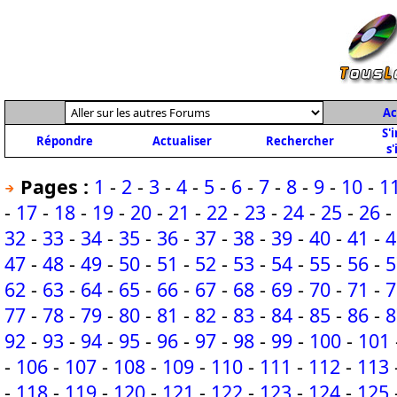
Ac
S'
Répondre
Actualiser
Rechercher
s'
Pages :
1
-
2
-
3
-
4
-
5
-
6
-
7
-
8
-
9
-
10
-
1
-
17
-
18
-
19
-
20
-
21
-
22
-
23
-
24
-
25
-
26
-
32
-
33
-
34
-
35
-
36
-
37
-
38
-
39
-
40
-
41
-
4
47
-
48
-
49
-
50
-
51
-
52
-
53
-
54
-
55
-
56
-
5
62
-
63
-
64
-
65
-
66
-
67
-
68
-
69
-
70
-
71
-
7
77
-
78
-
79
-
80
-
81
-
82
-
83
-
84
-
85
-
86
-
8
92
-
93
-
94
-
95
-
96
-
97
-
98
-
99
-
100
-
101
-
106
-
107
-
108
-
109
-
110
-
111
-
112
-
113
-
118
-
119
-
120
-
121
-
122
-
123
-
124
-
125