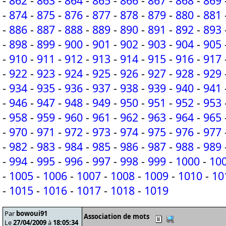
-
862
-
863
-
864
-
865
-
866
-
867
-
868
-
869
-
874
-
875
-
876
-
877
-
878
-
879
-
880
-
881
-
886
-
887
-
888
-
889
-
890
-
891
-
892
-
893
-
898
-
899
-
900
-
901
-
902
-
903
-
904
-
905
-
910
-
911
-
912
-
913
-
914
-
915
-
916
-
917
-
922
-
923
-
924
-
925
-
926
-
927
-
928
-
929
-
934
-
935
-
936
-
937
-
938
-
939
-
940
-
941
-
946
-
947
-
948
-
949
-
950
-
951
-
952
-
953
-
958
-
959
-
960
-
961
-
962
-
963
-
964
-
965
-
970
-
971
-
972
-
973
-
974
-
975
-
976
-
977
-
982
-
983
-
984
-
985
-
986
-
987
-
988
-
989
-
994
-
995
-
996
-
997
-
998
-
999
-
1000
-
10
-
1005
-
1006
-
1007
-
1008
-
1009
-
1010
-
10
-
1015
-
1016
-
1017
-
1018
-
1019
Par
bowoui91
Association de mots
Le
27/04/2009
à
18:05:34