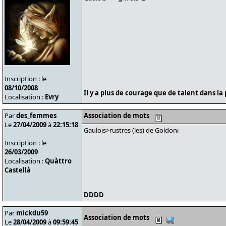
Inscription : le
08/10/2008
Il y a plus de courage que de talent dans la 
Localisation :
Evry
Par
des_femmes
Association de mots
Le
27/04/2009
à
22:15:18
Gaulois>rustres (les) de Goldoni
Inscription : le
26/03/2009
Localisation :
Quàttro
Castellà
DDDD
Par
mickdu59
Association de mots
Le
28/04/2009
à
09:59:45