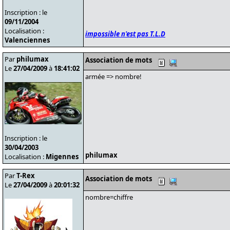
Inscription : le
09/11/2004
Localisation :
impossible n'est pas T.L.D
Valenciennes
Par
philumax
Association de mots
Le
27/04/2009
à
18:41:02
armée => nombre!
Inscription : le
30/04/2003
philumax
Localisation :
Migennes
Par
T-Rex
Association de mots
Le
27/04/2009
à
20:01:32
nombre=chiffre