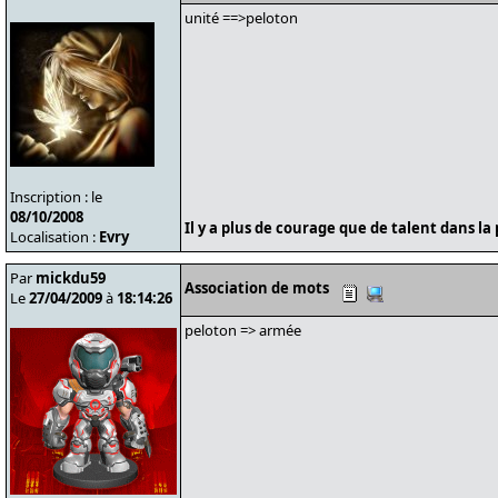
unité ==>peloton
Inscription : le
08/10/2008
Il y a plus de courage que de talent dans la 
Localisation :
Evry
Par
mickdu59
Association de mots
Le
27/04/2009
à
18:14:26
peloton => armée