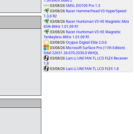
1.30.8920 build 2
03/08/26
SMSL DO100 Pro 1.3
03/08/26
Razer Hammerhead V3 HyperSpeed
1.3.6 R2
03/08/26
Razer Huntsman V3 HE Magnetic Mini
65% 8KHz 1.01.09 R1
03/08/26
Razer Huntsman V3 HE Magnetic
Tenkeyless 8KHz 1.01.09 R1
03/08/26
Ocypus Digital Elite 2.0.6
03/08/26
Microsoft Surface Pro (11th Edition)
Intel 22631 26.070.2030.0 WHQL
03/08/26
Lian Li UNI FAN TL LCD FLEX Receiver
1.8
03/08/26
Lian Li UNI FAN TL LCD FLEX 1.8