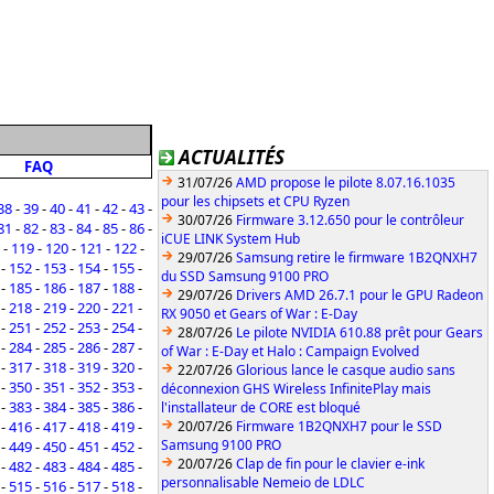
ACTUALITÉS
FAQ
31/07/26
AMD propose le pilote 8.07.16.1035
pour les chipsets et CPU Ryzen
38
-
39
-
40
-
41
-
42
-
43
-
30/07/26
Firmware 3.12.650 pour le contrôleur
81
-
82
-
83
-
84
-
85
-
86
-
iCUE LINK System Hub
-
119
-
120
-
121
-
122
-
29/07/26
Samsung retire le firmware 1B2QNXH7
-
152
-
153
-
154
-
155
-
du SSD Samsung 9100 PRO
-
185
-
186
-
187
-
188
-
29/07/26
Drivers AMD 26.7.1 pour le GPU Radeon
-
218
-
219
-
220
-
221
-
RX 9050 et Gears of War : E-Day
-
251
-
252
-
253
-
254
-
28/07/26
Le pilote NVIDIA 610.88 prêt pour Gears
-
284
-
285
-
286
-
287
-
of War : E-Day et Halo : Campaign Evolved
-
317
-
318
-
319
-
320
-
22/07/26
Glorious lance le casque audio sans
-
350
-
351
-
352
-
353
-
déconnexion GHS Wireless InfinitePlay mais
-
383
-
384
-
385
-
386
-
l'installateur de CORE est bloqué
-
416
-
417
-
418
-
419
-
20/07/26
Firmware 1B2QNXH7 pour le SSD
Samsung 9100 PRO
-
449
-
450
-
451
-
452
-
20/07/26
Clap de fin pour le clavier e-ink
-
482
-
483
-
484
-
485
-
personnalisable Nemeio de LDLC
-
515
-
516
-
517
-
518
-