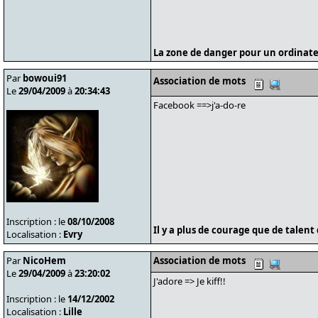
La zone de danger pour un ordinate
Par
bowoui91
Association de mots
Le
29/04/2009
à
20:34:43
Facebook ==>j'a-do-re
Inscription : le
08/10/2008
Il y a plus de courage que de talent 
Localisation :
Evry
Par
NicoHem
Association de mots
Le
29/04/2009
à
23:20:02
J'adore => Je kiff!!
Inscription : le
14/12/2002
Localisation :
Lille