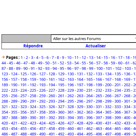
Répondre
Actualiser
Pages :
1
-
2
-
3
-
4
-
5
-
6
-
7
-
8
-
9
-
10
-
11
-
12
-
13
-
14
-
15
-
16
-
17
-
18
-
1
44
-
45
-
46
-
47
-
48
-
49
-
50
-
51
-
52
-
53
-
54
-
55
-
56
-
57
-
58
-
59
-
60
-
61
-
6
87
-
88
-
89
-
90
-
91
-
92
-
93
-
94
-
95
-
96
-
97
-
98
-
99
-
100
-
101
-
102
-
103
-
1
123
-
124
-
125
-
126
-
127
-
128
-
129
-
130
-
131
-
132
-
133
-
134
-
135
-
136
-
1
156
-
157
-
158
-
159
-
160
-
161
-
162
-
163
-
164
-
165
-
166
-
167
-
168
-
169
-
1
189
-
190
-
191
-
192
-
193
-
194
-
195
-
196
-
197
-
198
-
199
-
200
-
201
-
202
-
2
222
-
223
-
224
-
225
-
226
-
227
-
228
-
229
-
230
-
231
-
232
-
233
-
234
-
235
-
2
255
-
256
-
257
-
258
-
259
-
260
-
261
-
262
-
263
-
264
-
265
-
266
-
267
-
268
-
2
288
-
289
-
290
-
291
-
292
-
293
-
294
-
295
-
296
-
297
-
298
-
299
-
300
-
301
-
3
321
-
322
-
323
-
324
-
325
-
326
-
327
-
328
-
329
-
330
-
331
-
332
-
333
-
334
-
3
354
-
355
-
356
-
357
-
358
-
359
-
360
-
361
-
362
-
363
-
364
-
365
-
366
-
367
-
3
387
-
388
-
389
-
390
-
391
-
392
-
393
-
394
-
395
-
396
-
397
-
398
-
399
-
400
-
4
420
-
421
-
422
-
423
-
424
-
425
-
426
-
427
-
428
-
429
-
430
-
431
-
432
-
433
-
4
453
-
454
-
455
-
456
-
457
-
458
-
459
-
460
-
461
-
462
-
463
-
464
-
465
-
466
-
4
486
-
487
-
488
-
489
-
490
-
491
-
492
-
493
-
494
-
495
-
496
-
497
-
498
-
499
-
5