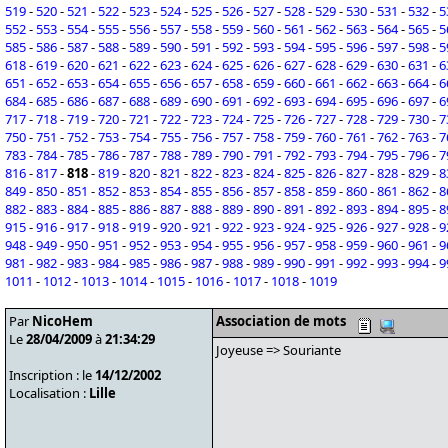
519
-
520
-
521
-
522
-
523
-
524
-
525
-
526
-
527
-
528
-
529
-
530
-
531
-
532
-
5
552
-
553
-
554
-
555
-
556
-
557
-
558
-
559
-
560
-
561
-
562
-
563
-
564
-
565
-
5
585
-
586
-
587
-
588
-
589
-
590
-
591
-
592
-
593
-
594
-
595
-
596
-
597
-
598
-
5
618
-
619
-
620
-
621
-
622
-
623
-
624
-
625
-
626
-
627
-
628
-
629
-
630
-
631
-
6
651
-
652
-
653
-
654
-
655
-
656
-
657
-
658
-
659
-
660
-
661
-
662
-
663
-
664
-
6
684
-
685
-
686
-
687
-
688
-
689
-
690
-
691
-
692
-
693
-
694
-
695
-
696
-
697
-
6
717
-
718
-
719
-
720
-
721
-
722
-
723
-
724
-
725
-
726
-
727
-
728
-
729
-
730
-
7
750
-
751
-
752
-
753
-
754
-
755
-
756
-
757
-
758
-
759
-
760
-
761
-
762
-
763
-
7
783
-
784
-
785
-
786
-
787
-
788
-
789
-
790
-
791
-
792
-
793
-
794
-
795
-
796
-
7
816
-
817
-
818
-
819
-
820
-
821
-
822
-
823
-
824
-
825
-
826
-
827
-
828
-
829
-
8
849
-
850
-
851
-
852
-
853
-
854
-
855
-
856
-
857
-
858
-
859
-
860
-
861
-
862
-
8
882
-
883
-
884
-
885
-
886
-
887
-
888
-
889
-
890
-
891
-
892
-
893
-
894
-
895
-
8
915
-
916
-
917
-
918
-
919
-
920
-
921
-
922
-
923
-
924
-
925
-
926
-
927
-
928
-
9
948
-
949
-
950
-
951
-
952
-
953
-
954
-
955
-
956
-
957
-
958
-
959
-
960
-
961
-
9
981
-
982
-
983
-
984
-
985
-
986
-
987
-
988
-
989
-
990
-
991
-
992
-
993
-
994
-
9
1011
-
1012
-
1013
-
1014
-
1015
-
1016
-
1017
-
1018
-
1019
Par
NicoHem
Association de mots
Le
28/04/2009
à
21:34:29
Joyeuse => Souriante
Inscription : le
14/12/2002
Localisation :
Lille