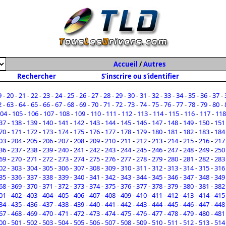
Accueil
/
Autres
Rechercher
S'inscrire ou s'identifier
9
-
20
-
21
-
22
-
23
-
24
-
25
-
26
-
27
-
28
-
29
-
30
-
31
-
32
-
33
-
34
-
35
-
36
-
37
-
2
-
63
-
64
-
65
-
66
-
67
-
68
-
69
-
70
-
71
-
72
-
73
-
74
-
75
-
76
-
77
-
78
-
79
-
80
-
04
-
105
-
106
-
107
-
108
-
109
-
110
-
111
-
112
-
113
-
114
-
115
-
116
-
117
-
118
37
-
138
-
139
-
140
-
141
-
142
-
143
-
144
-
145
-
146
-
147
-
148
-
149
-
150
-
151
70
-
171
-
172
-
173
-
174
-
175
-
176
-
177
-
178
-
179
-
180
-
181
-
182
-
183
-
184
03
-
204
-
205
-
206
-
207
-
208
-
209
-
210
-
211
-
212
-
213
-
214
-
215
-
216
-
217
36
-
237
-
238
-
239
-
240
-
241
-
242
-
243
-
244
-
245
-
246
-
247
-
248
-
249
-
250
69
-
270
-
271
-
272
-
273
-
274
-
275
-
276
-
277
-
278
-
279
-
280
-
281
-
282
-
283
02
-
303
-
304
-
305
-
306
-
307
-
308
-
309
-
310
-
311
-
312
-
313
-
314
-
315
-
316
35
-
336
-
337
-
338
-
339
-
340
-
341
-
342
-
343
-
344
-
345
-
346
-
347
-
348
-
349
68
-
369
-
370
-
371
-
372
-
373
-
374
-
375
-
376
-
377
-
378
-
379
-
380
-
381
-
382
01
-
402
-
403
-
404
-
405
-
406
-
407
-
408
-
409
-
410
-
411
-
412
-
413
-
414
-
415
34
-
435
-
436
-
437
-
438
-
439
-
440
-
441
-
442
-
443
-
444
-
445
-
446
-
447
-
448
67
-
468
-
469
-
470
-
471
-
472
-
473
-
474
-
475
-
476
-
477
-
478
-
479
-
480
-
481
00
-
501
-
502
-
503
-
504
-
505
-
506
-
507
-
508
-
509
-
510
-
511
-
512
-
513
-
514