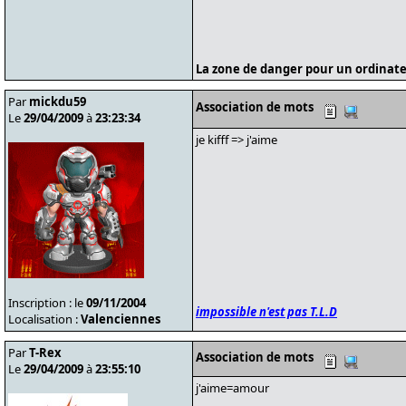
La zone de danger pour un ordinate
Par
mickdu59
Association de mots
Le
29/04/2009
à
23:23:34
je kifff => j'aime
Inscription : le
09/11/2004
impossible n'est pas T.L.D
Localisation :
Valenciennes
Par
T-Rex
Association de mots
Le
29/04/2009
à
23:55:10
j'aime=amour