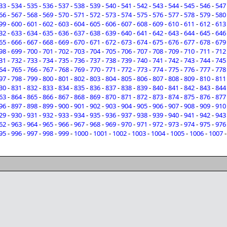
33
-
534
-
535
-
536
-
537
-
538
-
539
-
540
-
541
-
542
-
543
-
544
-
545
-
546
-
547
66
-
567
-
568
-
569
-
570
-
571
-
572
-
573
-
574
-
575
-
576
-
577
-
578
-
579
-
580
99
-
600
-
601
-
602
-
603
-
604
-
605
-
606
-
607
-
608
-
609
-
610
-
611
-
612
-
613
32
-
633
-
634
-
635
-
636
-
637
-
638
-
639
-
640
-
641
-
642
-
643
-
644
-
645
-
646
65
-
666
-
667
-
668
-
669
-
670
-
671
-
672
-
673
-
674
-
675
-
676
-
677
-
678
-
679
98
-
699
-
700
-
701
-
702
-
703
-
704
-
705
-
706
-
707
-
708
-
709
-
710
-
711
-
712
31
-
732
-
733
-
734
-
735
-
736
-
737
-
738
-
739
-
740
-
741
-
742
-
743
-
744
-
745
64
-
765
-
766
-
767
-
768
-
769
-
770
-
771
-
772
-
773
-
774
-
775
-
776
-
777
-
778
97
-
798
-
799
-
800
-
801
-
802
-
803
-
804
-
805
-
806
-
807
-
808
-
809
-
810
-
811
30
-
831
-
832
-
833
-
834
-
835
-
836
-
837
-
838
-
839
-
840
-
841
-
842
-
843
-
844
63
-
864
-
865
-
866
-
867
-
868
-
869
-
870
-
871
-
872
-
873
-
874
-
875
-
876
-
877
96
-
897
-
898
-
899
-
900
-
901
-
902
-
903
-
904
-
905
-
906
-
907
-
908
-
909
-
910
29
-
930
-
931
-
932
-
933
-
934
-
935
-
936
-
937
-
938
-
939
-
940
-
941
-
942
-
943
62
-
963
-
964
-
965
-
966
-
967
-
968
-
969
-
970
-
971
-
972
-
973
-
974
-
975
-
976
95
-
996
-
997
-
998
-
999
-
1000
-
1001
-
1002
-
1003
-
1004
-
1005
-
1006
-
1007