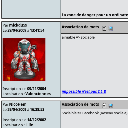
La zone de danger pour un ordinate
Par
mickdu59
Association de mots
Le
29/04/2009
à
13:41:54
aimable => sociable
Inscription : le
09/11/2004
impossible n'est pas T.L.D
Localisation :
Valenciennes
Par
NicoHem
Association de mots
Le
29/04/2009
à
16:38:53
Socialble => Facebook (Reseau socilale
Inscription : le
14/12/2002
Localisation :
Lille