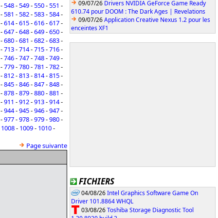
09/07/26
Drivers NVIDIA GeForce Game Ready
-
548
-
549
-
550
-
551
-
610.74 pour DOOM : The Dark Ages | Revelations
-
581
-
582
-
583
-
584
-
09/07/26
Application Creative Nexus 1.2 pour les
-
614
-
615
-
616
-
617
-
enceintes XF1
-
647
-
648
-
649
-
650
-
-
680
-
681
-
682
-
683
-
-
713
-
714
-
715
-
716
-
-
746
-
747
-
748
-
749
-
-
779
-
780
-
781
-
782
-
-
812
-
813
-
814
-
815
-
-
845
-
846
-
847
-
848
-
-
878
-
879
-
880
-
881
-
-
911
-
912
-
913
-
914
-
-
944
-
945
-
946
-
947
-
-
977
-
978
-
979
-
980
-
-
1008
-
1009
-
1010
-
Page suivante
FICHIERS
04/08/26
Intel Graphics Software Game On
Driver 101.8864 WHQL
03/08/26
Toshiba Storage Diagnostic Tool