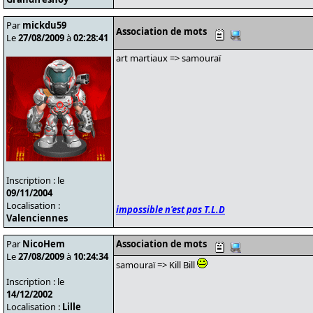
Par
mickdu59
Association de mots
Le
27/08/2009
à
02:28:41
art martiaux => samouraï
Inscription : le
09/11/2004
Localisation :
impossible n'est pas T.L.D
Valenciennes
Par
NicoHem
Association de mots
Le
27/08/2009
à
10:24:34
samouraï => Kill Bill
Inscription : le
14/12/2002
Localisation :
Lille