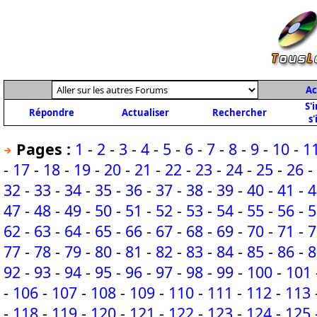
Ac
S'
Répondre
Actualiser
Rechercher
s'
Pages :
1
-
2
-
3
-
4
-
5
-
6
-
7
-
8
-
9
-
10
-
1
-
17
-
18
-
19
-
20
-
21
-
22
-
23
-
24
-
25
-
26
-
32
-
33
-
34
-
35
-
36
-
37
-
38
-
39
-
40
-
41
-
4
47
-
48
-
49
-
50
-
51
-
52
-
53
-
54
-
55
-
56
-
5
62
-
63
-
64
-
65
-
66
-
67
-
68
-
69
-
70
-
71
-
7
77
-
78
-
79
-
80
-
81
-
82
-
83
-
84
-
85
-
86
-
8
92
-
93
-
94
-
95
-
96
-
97
-
98
-
99
-
100
-
101
-
106
-
107
-
108
-
109
-
110
-
111
-
112
-
113
-
118
-
119
-
120
-
121
-
122
-
123
-
124
-
125