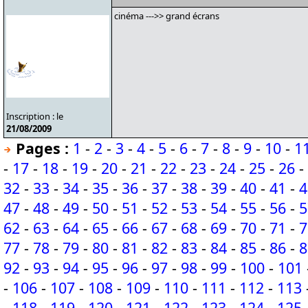
cinéma --->> grand écrans
Inscription : le
21/08/2009
Pages :
1
-
2
-
3
-
4
-
5
-
6
-
7
-
8
-
9
-
10
-
1
-
17
-
18
-
19
-
20
-
21
-
22
-
23
-
24
-
25
-
26
-
32
-
33
-
34
-
35
-
36
-
37
-
38
-
39
-
40
-
41
-
4
47
-
48
-
49
-
50
-
51
-
52
-
53
-
54
-
55
-
56
-
5
62
-
63
-
64
-
65
-
66
-
67
-
68
-
69
-
70
-
71
-
7
77
-
78
-
79
-
80
-
81
-
82
-
83
-
84
-
85
-
86
-
8
92
-
93
-
94
-
95
-
96
-
97
-
98
-
99
-
100
-
101
-
106
-
107
-
108
-
109
-
110
-
111
-
112
-
113
-
118
-
119
-
120
-
121
-
122
-
123
-
124
-
125