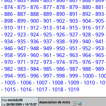
-
862
-
863
-
864
-
865
-
866
-
867
-
868
-
869
-
874
-
875
-
876
-
877
-
878
-
879
-
880
-
881
-
886
-
887
-
888
-
889
-
890
-
891
-
892
-
893
-
898
-
899
-
900
-
901
-
902
-
903
-
904
-
905
-
910
-
911
-
912
-
913
-
914
-
915
-
916
-
917
-
922
-
923
-
924
-
925
-
926
-
927
-
928
-
929
-
934
-
935
-
936
-
937
-
938
-
939
-
940
-
941
-
946
-
947
-
948
-
949
-
950
-
951
-
952
-
953
-
958
-
959
-
960
-
961
-
962
-
963
-
964
-
965
-
970
-
971
-
972
-
973
-
974
-
975
-
976
-
977
-
982
-
983
-
984
-
985
-
986
-
987
-
988
-
989
-
994
-
995
-
996
-
997
-
998
-
999
-
1000
-
10
-
1005
-
1006
-
1007
-
1008
-
1009
-
1010
-
10
-
1015
-
1016
-
1017
-
1018
-
1019
Par
mickdu59
Association de mots
Le
26/08/2009
à
14:15:07