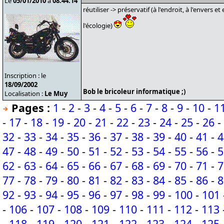
Le
05/01/2010
à
08:44:14
réutiliser -> préservatif (à l'endroit, à l'enve
l'écologie)
Inscription : le
18/09/2002
Bob le bricoleur informatique ;)
Localisation :
Le Muy
Pages :
1
-
2
-
3
-
4
-
5
-
6
-
7
-
8
-
9
-
10
-
1
-
17
-
18
-
19
-
20
-
21
-
22
-
23
-
24
-
25
-
26
-
32
-
33
-
34
-
35
-
36
-
37
-
38
-
39
-
40
-
41
-
4
47
-
48
-
49
-
50
-
51
-
52
-
53
-
54
-
55
-
56
-
5
62
-
63
-
64
-
65
-
66
-
67
-
68
-
69
-
70
-
71
-
7
77
-
78
-
79
-
80
-
81
-
82
-
83
-
84
-
85
-
86
-
8
92
-
93
-
94
-
95
-
96
-
97
-
98
-
99
-
100
-
101
-
106
-
107
-
108
-
109
-
110
-
111
-
112
-
113
-
118
-
119
-
120
-
121
-
122
-
123
-
124
-
125