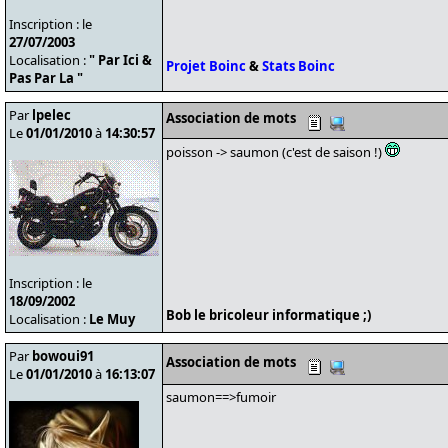
Inscription : le
27/07/2003
Localisation :
" Par Ici &
Projet Boinc
&
Stats Boinc
Pas Par La "
Par
lpelec
Association de mots
Le
01/01/2010
à
14:30:57
poisson -> saumon (c'est de saison !)
Inscription : le
18/09/2002
Bob le bricoleur informatique ;)
Localisation :
Le Muy
Par
bowoui91
Association de mots
Le
01/01/2010
à
16:13:07
saumon==>fumoir