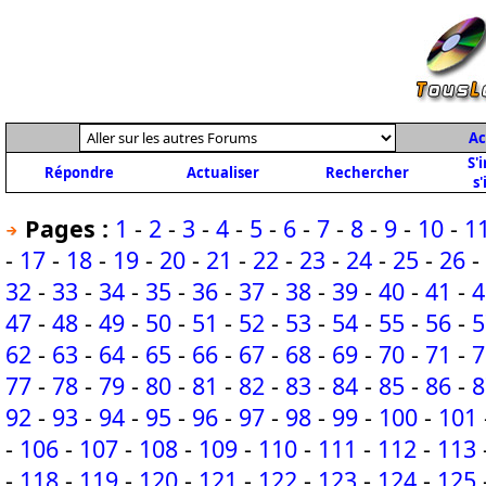
Ac
S'
Répondre
Actualiser
Rechercher
s'
Pages :
1
-
2
-
3
-
4
-
5
-
6
-
7
-
8
-
9
-
10
-
1
-
17
-
18
-
19
-
20
-
21
-
22
-
23
-
24
-
25
-
26
-
32
-
33
-
34
-
35
-
36
-
37
-
38
-
39
-
40
-
41
-
4
47
-
48
-
49
-
50
-
51
-
52
-
53
-
54
-
55
-
56
-
5
62
-
63
-
64
-
65
-
66
-
67
-
68
-
69
-
70
-
71
-
7
77
-
78
-
79
-
80
-
81
-
82
-
83
-
84
-
85
-
86
-
8
92
-
93
-
94
-
95
-
96
-
97
-
98
-
99
-
100
-
101
-
106
-
107
-
108
-
109
-
110
-
111
-
112
-
113
-
118
-
119
-
120
-
121
-
122
-
123
-
124
-
125