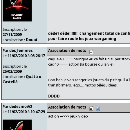
Inscription : le
déde? déde!!!!!!!! changement total de conf
27/11/2009
pour faire roulé les jeux wargaming
Localisation :
Douai
Par
des_femmes
Association de mots
Le
11/02/2010
à
06:26:17
caque 40 ~~~~ barrique 40 ça fait un super stoc
cac 40 ~~~~ action (la bourse ou la vie)
Inscription : le
26/03/2009
Localisation :
Quàttro
Bon ben je vais ranger les jouets du p'tit qu'il a l
Castellà
transformers, lego.... motos téléguidées.
DDDD
Par
dedecmoiV2
Association de mots
Le
11/02/2010
à
10:47:29
action --->>> jeux vidéo