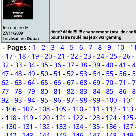
Inscription : le
déde? déde!!!!!!!! changement total de conf
27/11/2009
pour faire roulé les jeux wargaming
Localisation :
Douai
Pages :
1
-
2
-
3
-
4
-
5
-
6
-
7
-
8
-
9
-
10
-
1
-
17
-
18
-
19
-
20
-
21
-
22
-
23
-
24
-
25
-
26
-
32
-
33
-
34
-
35
-
36
-
37
-
38
-
39
-
40
-
41
-
4
47
-
48
-
49
-
50
-
51
-
52
-
53
-
54
-
55
-
56
-
5
62
-
63
-
64
-
65
-
66
-
67
-
68
-
69
-
70
-
71
-
7
77
-
78
-
79
-
80
-
81
-
82
-
83
-
84
-
85
-
86
-
8
92
-
93
-
94
-
95
-
96
-
97
-
98
-
99
-
100
-
101
-
106
-
107
-
108
-
109
-
110
-
111
-
112
-
113
-
118
-
119
-
120
-
121
-
122
-
123
-
124
-
125
-
130
-
131
-
132
-
133
-
134
-
135
-
136
-
137
-
142
-
143
-
144
-
145
-
146
-
147
-
148
-
149