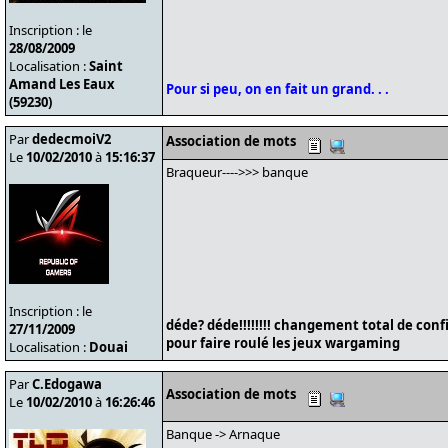
Inscription : le
28/08/2009
Localisation :
Saint
Amand Les Eaux
Pour si peu, on en fait un grand. . .
(59230)
Par
dedecmoiV2
Association de mots
Le
10/02/2010
à
15:16:37
Braqueur---->>> banque
Inscription : le
déde? déde!!!!!!!! changement total de conf
27/11/2009
pour faire roulé les jeux wargaming
Localisation :
Douai
Par
C.Edogawa
Association de mots
Le
10/02/2010
à
16:26:46
Banque -> Arnaque