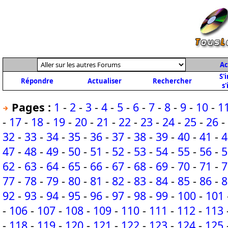
Ac
S'
Répondre
Actualiser
Rechercher
s'
Pages :
1
-
2
-
3
-
4
-
5
-
6
-
7
-
8
-
9
-
10
-
1
-
17
-
18
-
19
-
20
-
21
-
22
-
23
-
24
-
25
-
26
-
32
-
33
-
34
-
35
-
36
-
37
-
38
-
39
-
40
-
41
-
4
47
-
48
-
49
-
50
-
51
-
52
-
53
-
54
-
55
-
56
-
5
62
-
63
-
64
-
65
-
66
-
67
-
68
-
69
-
70
-
71
-
7
77
-
78
-
79
-
80
-
81
-
82
-
83
-
84
-
85
-
86
-
8
92
-
93
-
94
-
95
-
96
-
97
-
98
-
99
-
100
-
101
-
106
-
107
-
108
-
109
-
110
-
111
-
112
-
113
-
118
-
119
-
120
-
121
-
122
-
123
-
124
-
125