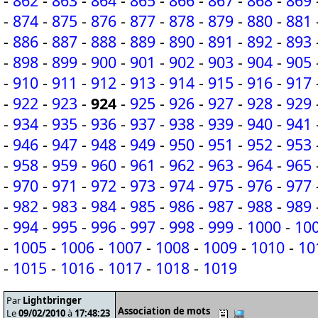
-
862
-
863
-
864
-
865
-
866
-
867
-
868
-
869
-
874
-
875
-
876
-
877
-
878
-
879
-
880
-
881
-
886
-
887
-
888
-
889
-
890
-
891
-
892
-
893
-
898
-
899
-
900
-
901
-
902
-
903
-
904
-
905
-
910
-
911
-
912
-
913
-
914
-
915
-
916
-
917
-
922
-
923
-
924
-
925
-
926
-
927
-
928
-
929
-
934
-
935
-
936
-
937
-
938
-
939
-
940
-
941
-
946
-
947
-
948
-
949
-
950
-
951
-
952
-
953
-
958
-
959
-
960
-
961
-
962
-
963
-
964
-
965
-
970
-
971
-
972
-
973
-
974
-
975
-
976
-
977
-
982
-
983
-
984
-
985
-
986
-
987
-
988
-
989
-
994
-
995
-
996
-
997
-
998
-
999
-
1000
-
10
-
1005
-
1006
-
1007
-
1008
-
1009
-
1010
-
10
-
1015
-
1016
-
1017
-
1018
-
1019
Par
Lightbringer
Association de mots
Le
09/02/2010
à
17:48:23