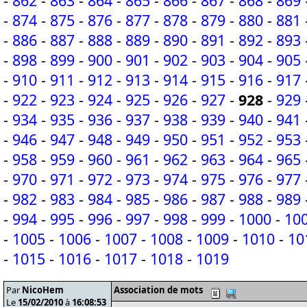
-
862
-
863
-
864
-
865
-
866
-
867
-
868
-
869
-
874
-
875
-
876
-
877
-
878
-
879
-
880
-
881
-
886
-
887
-
888
-
889
-
890
-
891
-
892
-
893
-
898
-
899
-
900
-
901
-
902
-
903
-
904
-
905
-
910
-
911
-
912
-
913
-
914
-
915
-
916
-
917
-
922
-
923
-
924
-
925
-
926
-
927
-
928
-
929
-
934
-
935
-
936
-
937
-
938
-
939
-
940
-
941
-
946
-
947
-
948
-
949
-
950
-
951
-
952
-
953
-
958
-
959
-
960
-
961
-
962
-
963
-
964
-
965
-
970
-
971
-
972
-
973
-
974
-
975
-
976
-
977
-
982
-
983
-
984
-
985
-
986
-
987
-
988
-
989
-
994
-
995
-
996
-
997
-
998
-
999
-
1000
-
10
-
1005
-
1006
-
1007
-
1008
-
1009
-
1010
-
10
-
1015
-
1016
-
1017
-
1018
-
1019
Par
NicoHem
Association de mots
Le
15/02/2010
à
16:08:53