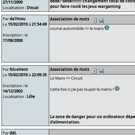
déde? déde!!!!!!!! changement total de conf
27/11/2009
pour faire roulé les jeux wargaming
Localisation :
Douai
Par
da7mou
Association de mots
Le
15/02/2010
à
21:54:49
course automobile => le mans
Inscription : le
17/08/2008
Par
NicoHem
Association de mots
Le
15/02/2010
à
22:09:35
Le Mans => Circuit
Inscription : le
Cette fois ci j'ai pas louper le metro !
14/12/2002
Localisation :
Lille
La zone de danger pour un ordinateur dépe
d'alimentation.
Par
JML