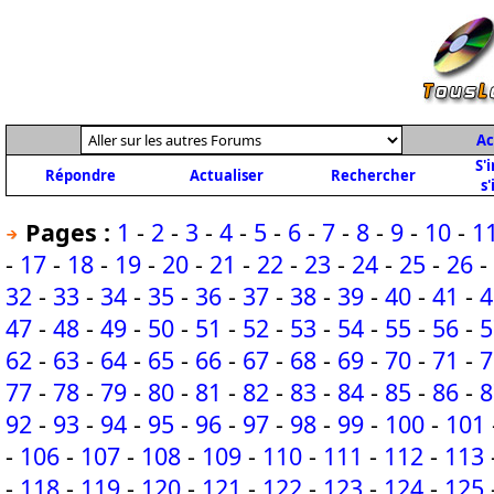
Ac
S'
Répondre
Actualiser
Rechercher
s'
Pages :
1
-
2
-
3
-
4
-
5
-
6
-
7
-
8
-
9
-
10
-
1
-
17
-
18
-
19
-
20
-
21
-
22
-
23
-
24
-
25
-
26
-
32
-
33
-
34
-
35
-
36
-
37
-
38
-
39
-
40
-
41
-
4
47
-
48
-
49
-
50
-
51
-
52
-
53
-
54
-
55
-
56
-
5
62
-
63
-
64
-
65
-
66
-
67
-
68
-
69
-
70
-
71
-
7
77
-
78
-
79
-
80
-
81
-
82
-
83
-
84
-
85
-
86
-
8
92
-
93
-
94
-
95
-
96
-
97
-
98
-
99
-
100
-
101
-
106
-
107
-
108
-
109
-
110
-
111
-
112
-
113
-
118
-
119
-
120
-
121
-
122
-
123
-
124
-
125