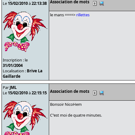
Association de mots
Le
15/02/2010
à
22:13:38
le mans ====>
rillettes
Inscription : le
31/01/2004
Localisation :
Brive La
Gaillarde
Par
JML
Association de mots
Le
15/02/2010
à
22:15:15
Bonsoir NicoHem
C"est moi de quatre minutes.