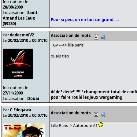
Inscription : le
28/08/2009
Localisation :
Saint
Amand Les Eaux
Pour si peu, on en fait un grand. . .
(59230)
Par
dedecmoiV2
Association de mots
Le
20/02/2010
à
00:01:10
TGV --->> lille paris
ouaip tiao
Inscription : le
déde? déde!!!!!!!! changement total de conf
27/11/2009
pour faire roulé les jeux wargaming
Localisation :
Douai
Par
C.Edogawa
Association de mots
Le
20/02/2010
à
00:07:16
Lille-Paris -> Autoroute A1