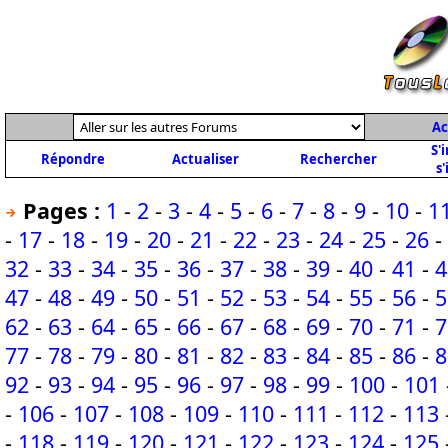
Ac
S'
Répondre
Actualiser
Rechercher
s'
Pages :
1
-
2
-
3
-
4
-
5
-
6
-
7
-
8
-
9
-
10
-
1
-
17
-
18
-
19
-
20
-
21
-
22
-
23
-
24
-
25
-
26
-
32
-
33
-
34
-
35
-
36
-
37
-
38
-
39
-
40
-
41
-
4
47
-
48
-
49
-
50
-
51
-
52
-
53
-
54
-
55
-
56
-
5
62
-
63
-
64
-
65
-
66
-
67
-
68
-
69
-
70
-
71
-
7
77
-
78
-
79
-
80
-
81
-
82
-
83
-
84
-
85
-
86
-
8
92
-
93
-
94
-
95
-
96
-
97
-
98
-
99
-
100
-
101
-
106
-
107
-
108
-
109
-
110
-
111
-
112
-
113
-
118
-
119
-
120
-
121
-
122
-
123
-
124
-
125