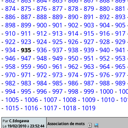
-
862
-
863
-
864
-
865
-
866
-
867
-
868
-
869
-
874
-
875
-
876
-
877
-
878
-
879
-
880
-
881
-
886
-
887
-
888
-
889
-
890
-
891
-
892
-
893
-
898
-
899
-
900
-
901
-
902
-
903
-
904
-
905
-
910
-
911
-
912
-
913
-
914
-
915
-
916
-
917
-
922
-
923
-
924
-
925
-
926
-
927
-
928
-
929
-
934
-
935
-
936
-
937
-
938
-
939
-
940
-
941
-
946
-
947
-
948
-
949
-
950
-
951
-
952
-
953
-
958
-
959
-
960
-
961
-
962
-
963
-
964
-
965
-
970
-
971
-
972
-
973
-
974
-
975
-
976
-
977
-
982
-
983
-
984
-
985
-
986
-
987
-
988
-
989
-
994
-
995
-
996
-
997
-
998
-
999
-
1000
-
10
-
1005
-
1006
-
1007
-
1008
-
1009
-
1010
-
10
-
1015
-
1016
-
1017
-
1018
-
1019
Par
C.Edogawa
Association de mots
Le
19/02/2010
à
23:52:44