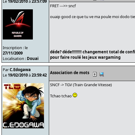
Le
19/02/2010
à
23:57:09
FRET --->> sncf
ouaip good ce que tu ve ma poule moi dodo tie
Inscription : le
déde? déde!!!!!!!! changement total de conf
27/11/2009
pour faire roulé les jeux wargaming
Localisation :
Douai
Par
C.Edogawa
Association de mots
Le
19/02/2010
à
23:59:42
SNCF -> TGV (Train Grande Vitesse)
Tchao tchao