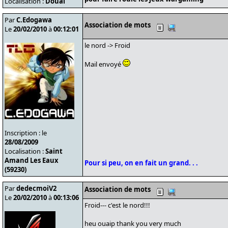
Localisation :
Douai
Par
C.Edogawa
Association de mots
Le
20/02/2010
à
00:12:01
le nord -> Froid
Mail envoyé
Inscription : le
28/08/2009
Localisation :
Saint
Amand Les Eaux
Pour si peu, on en fait un grand. . .
(59230)
Par
dedecmoiV2
Association de mots
Le
20/02/2010
à
00:13:06
Froid--- c'est le nord!!!
heu ouaip thank you very much