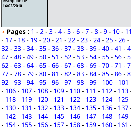
Inscription : le
14/02/2010
Pages :
1
-
2
-
3
-
4
-
5
-
6
-
7
-
8
-
9
-
10
-
1
-
17
-
18
-
19
-
20
-
21
-
22
-
23
-
24
-
25
-
26
-
32
-
33
-
34
-
35
-
36
-
37
-
38
-
39
-
40
-
41
-
4
47
-
48
-
49
-
50
-
51
-
52
-
53
-
54
-
55
-
56
-
5
62
-
63
-
64
-
65
-
66
-
67
-
68
-
69
-
70
-
71
-
7
77
-
78
-
79
-
80
-
81
-
82
-
83
-
84
-
85
-
86
-
8
92
-
93
-
94
-
95
-
96
-
97
-
98
-
99
-
100
-
101
-
106
-
107
-
108
-
109
-
110
-
111
-
112
-
113
-
118
-
119
-
120
-
121
-
122
-
123
-
124
-
125
-
130
-
131
-
132
-
133
-
134
-
135
-
136
-
137
-
142
-
143
-
144
-
145
-
146
-
147
-
148
-
149
-
154
-
155
-
156
-
157
-
158
-
159
-
160
-
161