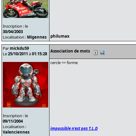
Inscription : le
30/04/2003
philumax
Localisation :
Migennes
Par
mickdu59
Association de mots
Le
25/10/2011
à
01:15:28
cercle => forme
Inscription : le
09/11/2004
Localisation :
impossible n'est pas T.L.D
Valenciennes