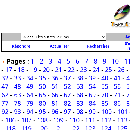
Ac
S'
Répondre
Actualiser
Rechercher
s'
Pages :
1
-
2
-
3
-
4
-
5
-
6
-
7
-
8
-
9
-
10
-
1
-
17
-
18
-
19
-
20
-
21
-
22
-
23
-
24
-
25
-
26
-
32
-
33
-
34
-
35
-
36
-
37
-
38
-
39
-
40
-
41
-
4
47
-
48
-
49
-
50
-
51
-
52
-
53
-
54
-
55
-
56
-
5
62
-
63
-
64
-
65
-
66
-
67
-
68
-
69
-
70
-
71
-
7
77
-
78
-
79
-
80
-
81
-
82
-
83
-
84
-
85
-
86
-
8
92
-
93
-
94
-
95
-
96
-
97
-
98
-
99
-
100
-
101
-
106
-
107
-
108
-
109
-
110
-
111
-
112
-
113
-
118
-
119
-
120
-
121
-
122
-
123
-
124
-
125