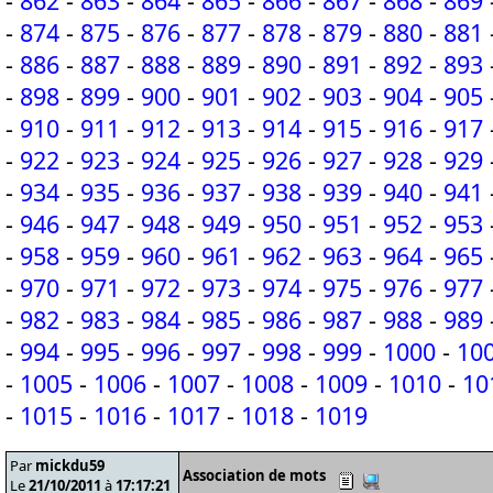
-
862
-
863
-
864
-
865
-
866
-
867
-
868
-
869
-
874
-
875
-
876
-
877
-
878
-
879
-
880
-
881
-
886
-
887
-
888
-
889
-
890
-
891
-
892
-
893
-
898
-
899
-
900
-
901
-
902
-
903
-
904
-
905
-
910
-
911
-
912
-
913
-
914
-
915
-
916
-
917
-
922
-
923
-
924
-
925
-
926
-
927
-
928
-
929
-
934
-
935
-
936
-
937
-
938
-
939
-
940
-
941
-
946
-
947
-
948
-
949
-
950
-
951
-
952
-
953
-
958
-
959
-
960
-
961
-
962
-
963
-
964
-
965
-
970
-
971
-
972
-
973
-
974
-
975
-
976
-
977
-
982
-
983
-
984
-
985
-
986
-
987
-
988
-
989
-
994
-
995
-
996
-
997
-
998
-
999
-
1000
-
10
-
1005
-
1006
-
1007
-
1008
-
1009
-
1010
-
10
-
1015
-
1016
-
1017
-
1018
-
1019
Par
mickdu59
Association de mots
Le
21/10/2011
à
17:17:21