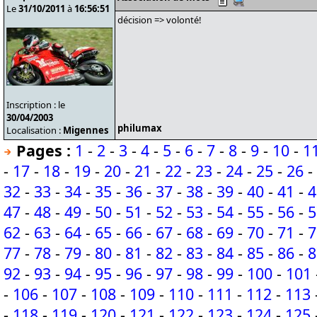
Le
31/10/2011
à
16:56:51
décision => volonté!
Inscription : le
30/04/2003
philumax
Localisation :
Migennes
Pages :
1
-
2
-
3
-
4
-
5
-
6
-
7
-
8
-
9
-
10
-
1
-
17
-
18
-
19
-
20
-
21
-
22
-
23
-
24
-
25
-
26
-
32
-
33
-
34
-
35
-
36
-
37
-
38
-
39
-
40
-
41
-
4
47
-
48
-
49
-
50
-
51
-
52
-
53
-
54
-
55
-
56
-
5
62
-
63
-
64
-
65
-
66
-
67
-
68
-
69
-
70
-
71
-
7
77
-
78
-
79
-
80
-
81
-
82
-
83
-
84
-
85
-
86
-
8
92
-
93
-
94
-
95
-
96
-
97
-
98
-
99
-
100
-
101
-
106
-
107
-
108
-
109
-
110
-
111
-
112
-
113
-
118
-
119
-
120
-
121
-
122
-
123
-
124
-
125