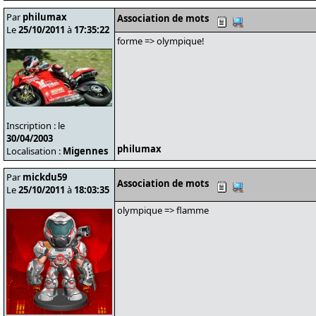
Par
philumax
Association de mots
Le
25/10/2011
à
17:35:22
forme => olympique!
Inscription : le
30/04/2003
philumax
Localisation :
Migennes
Par
mickdu59
Association de mots
Le
25/10/2011
à
18:03:35
olympique => flamme