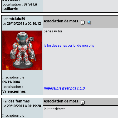
Localisation :
Brive La
Gaillarde
Par
mickdu59
Association de mots
Le
29/10/2011
à
00:16:12
Séries => loi
la loi des series ou loi de murphy
Inscription : le
09/11/2004
Localisation :
impossible n'est pas T.L.D
Valenciennes
Par
des_femmes
Association de mots
Le
29/10/2011
à
01:19:20
loi~~~~décret
Inscription : le